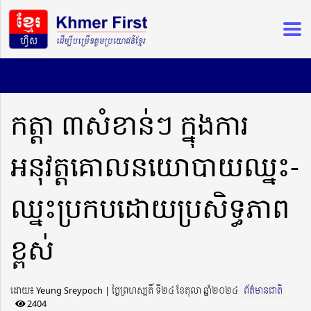
កត្តា ៣សំខាន់ៗ ក្នុងការ
អនុវត្តគោលនយោបាយឈ្នះ-
ឈ្នះប្រកបដោយប្រសិទ្ធភាព
ខ្ពស់
ដោយ៖ Yeung Sreypoch ​​ | ថ្ងៃព្រហស្បតិ៍ ទី២៤ ខែតុលា ឆ្នាំ២០២៤
ព័ត៌មានជាតិ
2404