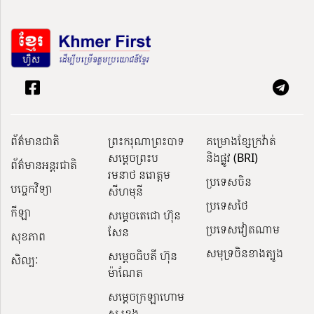
ព័ត៌មានជាតិ
ព្រះករុណាព្រះបាទ
គម្រោងខ្សែក្រវ៉ាត់
សម្តេចព្រះប
និងផ្លូវ (BRI)
ព័ត៌មានអន្តរជាតិ
រមនាថ នរោត្តម
ប្រទេសចិន
បច្ចេកវិទ្យា
សីហមុនី
ប្រទេសថៃ
កីឡា
សម្តេចតេជោ ហ៊ុន
ប្រទេសវៀតណាម
សែន
សុខភាព
សមុទ្រចិនខាងត្បូង
សម្ដេចធិបតី ហ៊ុន
សិល្បៈ
ម៉ាណែត
សម្ដេចក្រឡាហោម
ស ខេង