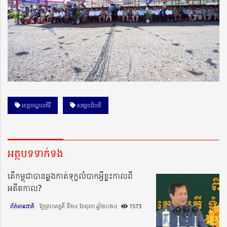
ខេត្តមណ្ឌលគិរី
សម្តេចធិបតី
អត្ថបទទាក់ទង
តើកម្ពុជាបានឆ្លងកាត់ទុក្ខលំបាកអ្វីខ្លះកាលពី
អតីតកាល?
ព័ត៌មានជាតិ
ថ្ងៃព្រហស្បតិ៍ ទី២៤ ខែតុលា ឆ្នាំ២០២៤​
1573