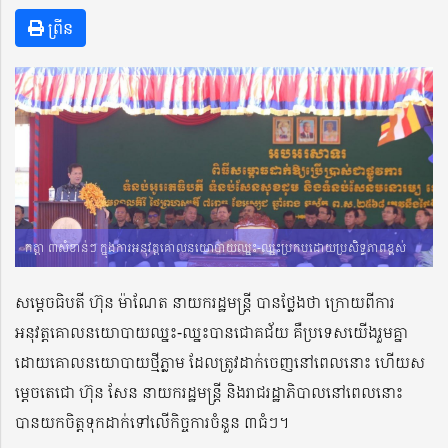
ព្រីន
កត្តា ៣សំខាន់ៗ ក្នុងការអនុវត្តគោលនយោបាយឈ្នះ-ឈ្នះប្រកបដោយប្រសិទ្ធភាពខ្ពស់
សម្តេចធិបតី ហ៊ុន ម៉ាណែត នាយករដ្ឋមន្ត្រី បានថ្លែងថា ក្រោយពីការ
អនុវត្តគោលនយោបាយឈ្នះ-ឈ្នះបានជោគជ័យ គឺប្រទេសយើងរួមគ្នា
ដោយគោលនយោបាយថ្មីភ្លាម ដែលត្រូវដាក់ចេញនៅពេលនោះ ហើយស
ម្តេចតេជោ ហ៊ុន សែន នាយករដ្ឋមន្ត្រី និងរាជរដ្ឋាភិបាលនៅពេលនោះ
បានយកចិត្តទុកដាក់ទៅលើកិច្ចការចំនួន ៣ធំៗ។