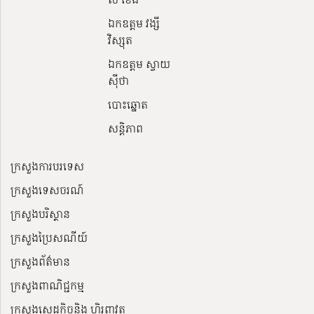
ឯកឧត្តម វង្សី
វិស្សុត
ឯកឧត្តម ស្វាយ
ស៊ីថា
បោះឆ្នោត
សន្តិភាព
ក្រសួងការបរទេស
ក្រសួងទេសចរណ៍
ក្រសួងបរិស្ថាន
ក្រសួងប្រៃសណីយ៍
ក្រសួងព័ត៌មាន
ក្រសួងពាណិជ្ជកម្ម
ក្រសួងសេដ្ឋកិច្ចនិង ហិរញ្ញវត្ថុ