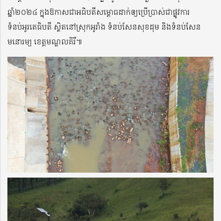
ឆ្នាំ២០២៤ ក្នុងឱកាសជាអធិបតីសម្ពោធដាក់ឲ្យប្រើប្រាស់ជាផ្លូវការ
ទំនប់អូរតេធិបតី ស្ថិតនៅស្រុកអូរាំង ទំនប់សែនសុខដុម និងទំនប់សែន
មនោរម្យ ខេត្តមណ្ឌលគិរី៕