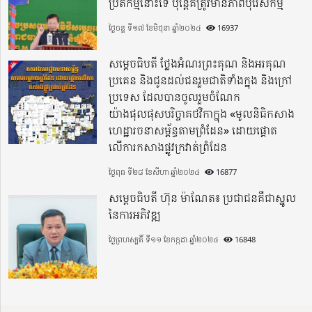
ប្រតិកម្មនោះទេ ប៉ុន្តែគឺត្រូវមានភាពបុរេសកម្ម
ថ្ងៃចន្ទ ទី១៧ ខែមិថុនា ឆ្នាំ២០២៤
16937
សម្តេចធិបតី ថ្លែងអំណរព្រះគុណ និងអរគុណ
ប្រគេន និងជូនដល់ជនរួមជាតិទាំងក្នុង​ និងក្រៅ
ប្រទេស​ ដែលបានចូលរួមចំណែក
យ៉ាងផុលផុសបរិច្ចាគថវិកាក្នុង «មូលនិធិកសាង
ហេដ្ឋារចនាសម្ព័ន្ធតាមព្រំដែន» ដោយផ្ដោត
លើការកសាងផ្លូវក្រវាត់ព្រំដែន
ថ្ងៃពុធ ទី២៨ ខែសីហា ឆ្នាំ២០២៤
16877
សម្តេចធិបតី ហ៊ុន ម៉ាណែត៖ ប្រជាជនគឺជាស្នូល
នៃការអភិវឌ្ឍ
ថ្ងៃព្រហស្បតិ៍ ទី១១ ខែកក្កដា ឆ្នាំ២០២៤
16848