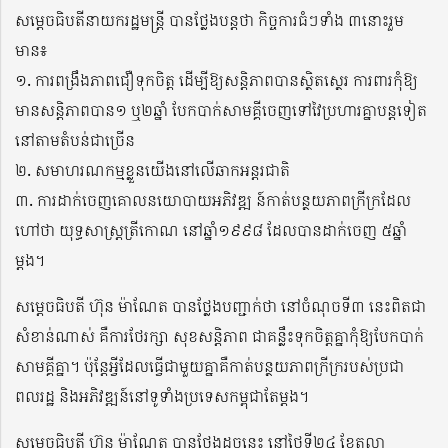
សម្តេចធិបតីនាយករដ្ឋមន្ត្រី បានថ្លែងបន្តថា កិច្ចការធំៗទាំង ៣នោះរួម
មាន៖
១. ការពង្រឹងភាពជឿទុកចិត្ត ដើម្បីឱ្យសន្តិភាពបានស្ថិតស្ថេរ ការពារកុំឱ្យ
មានសន្តិភាពបាន១ ឬ២ឆ្នាំ បែកបាក់សាមគ្គីចេញទៅវៃប្រហារគ្នាបន្តទៀត
នៅតាមតំបន់ជាច្រើន
២. សមាហរណកម្មខ្លួនយើងនៅលើឆាកអន្តរជាតិ
៣. ការដាក់ចេញគោលនយោបាយអភិវឌ្ឍ ន៍កាត់បន្ថយភាពក្រីក្រដែល
ហៅថា យុទ្ធសាស្រ្តត្រីកោណ នៅឆ្នាំ១៩៩៨ ដែលបានដាក់ចេញ ៥ឆ្នាំ
ម្តង។
សម្តេចធិបតី ហ៊ុន ម៉ាណែត បានថ្លែងបញ្ជាក់ថា នៅចំណុចទី៣ នេះពិតជា
សំខាន់ណាស់ គឺការថែរក្សា សុខសន្តិភាព ជាគន្លឹះទុកចិត្តគ្នាកុំឱ្យបែកបាក់
សាមគ្គីគ្នា។ ប៉ុន្តែអ្វីដែលធ្វើជាមួយគ្នាគឺកាត់បន្ថយភាពក្រីក្ររបស់ប្រជា
ពលរដ្ឋ និងអភិវឌ្ឍន៍នៅទូទាំងប្រទេសកម្ពុជាតែម្តង។
សម្តេចធិបតី ហ៊ុន ម៉ាណែត បានថ្លែងដូចនេះ នៅថ្ងៃទី២៤ ខែតុលា