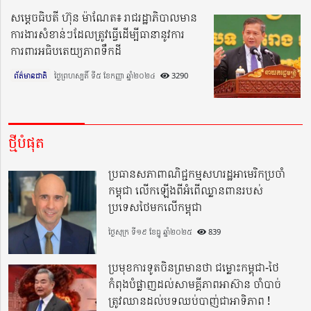
សម្តេចធិបតី ហ៊ុន ម៉ាណែត៖ រាជរដ្ឋាភិបាលមាន
ការងារសំខាន់ៗដែលត្រូវធ្វើដើម្បីធានានូវការ
ការពារអធិបតេយ្យភាពទឹកដី
ព័ត៌មានជាតិ
ថ្ងៃព្រហស្បតិ៍ ទី៥ ខែកញ្ញា ឆ្នាំ២០២៤​
3290
ថ្មីបំផុត
ប្រធានសភាពាណិជ្ជកម្មសហរដ្ឋអាមេរិកប្រចាំ
កម្ពុជា លើកឡើងពីអំពើឈ្លានពានរបស់
ប្រទេសថៃមកលើកម្ពុជា
ថ្ងៃសុក្រ ទី១៩ ខែធ្នូ ឆ្នាំ២០២៥
839
ប្រមុខការទូតចិនព្រមានថា ជម្លោះកម្ពុជា-ថៃ
កំពុងបំផ្លាញដល់សាមគ្គីភាពអាស៊ាន ចាំបាច់
ត្រូវឈានដល់បទឈប់បាញ់ជាអាទិភាព !