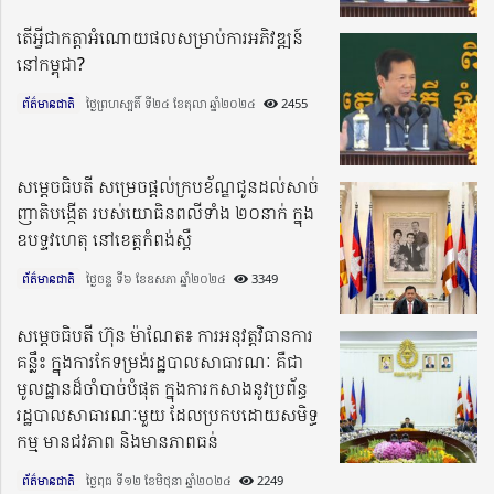
តើអ្វីជាកត្តាអំណោយផលសម្រាប់ការអភិវឌ្ឍន៍
នៅកម្ពុជា?
ព័ត៌មានជាតិ
ថ្ងៃព្រហស្បតិ៍ ទី២៤ ខែតុលា ឆ្នាំ២០២៤​
2455
សម្តេចធិបតី សម្រេចផ្តល់ក្របខ័ណ្ឌជូនដល់សាច់
ញាតិបង្កើត របស់យោធិនពលីទាំង ២០នាក់ ក្នុង
ឧបទ្ទវហេតុ នៅខេត្តកំពង់ស្ពឺ
ព័ត៌មានជាតិ
ថ្ងៃចន្ទ ទី៦ ខែឧសភា ឆ្នាំ២០២៤​
3349
សម្តេចធិបតី ហ៊ុន ម៉ាណែត៖ ការអនុវត្តវិធានការ
គន្លឹះ ក្នុងការកែទម្រង់រដ្ឋបាលសាធារណៈ គឺជា
មូលដ្ឋានដ៏ចាំបាច់បំផុត ក្នុងការកសាងនូវប្រព័ន្ធ
រដ្ឋបាលសាធារណៈមួយ ដែលប្រកបដោយសមិទ្ធ
កម្ម មានជវភាព និងមានភាពធន់
ព័ត៌មានជាតិ
ថ្ងៃពុធ ទី១២ ខែមិថុនា ឆ្នាំ២០២៤​
2249