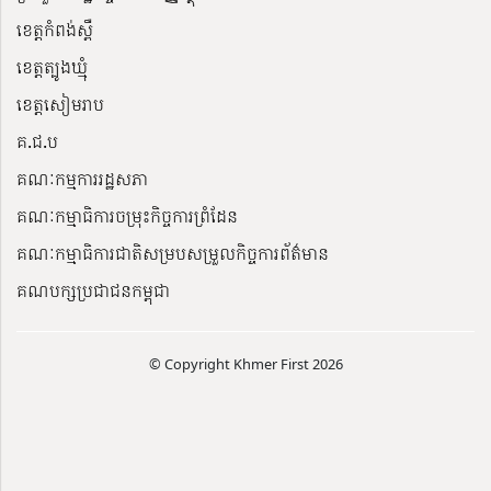
ខេត្តកំពង់ស្ពឺ
ខេត្តត្បូងឃ្មុំ
ខេត្តសៀមរាប
គ.ជ.ប
គណៈកម្មការរដ្ឋសភា
គណៈកម្មាធិការចម្រុះកិច្ចការព្រំដែន
គណៈកម្មាធិការជាតិសម្របសម្រួលកិច្ចការព័ត៌មាន
គណបក្សប្រជាជនកម្ពុជា
© Copyright Khmer First 2026