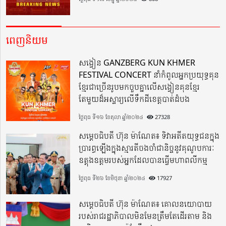
ពេញនិយម
សង្វៀន GANZBERG KUN KHMER
FESTIVAL CONCERT នាំកំពូលអ្នកប្រយុទ្ធគុន
ខ្មែរជាច្រើនរូបមកចួបគ្នាលើសង្វៀនគុនខ្មែរ
តែមួយដ៏អស្ចារ្យលើទឹកដីខេត្តបាត់ដំបង
ថ្ងៃពុធ ទី១៦ ខែតុលា ឆ្នាំ២០២៤
27328
សម្តេចធិបតី ហ៊ុន ម៉ាណែត៖ ទិវាអតីតយុទ្ធជនក្នុង
ប្រារព្ធឡើងក្នុងស្មារតីចងចាំជានិច្ចនូវគុណូបការៈ
ឧត្តុងឧត្តមរបស់អ្នកដែលបានធ្វើមហាពលីកម្ម
ថ្ងៃពុធ ទី២៦ ខែមិថុនា ឆ្នាំ២០២៤
17927
សម្តេចធិបតី ហ៊ុន ម៉ាណែត៖ គោលនយោបាយ
របស់រាជរដ្ឋាភិបាលមិនមែនត្រឹមតែដើរតាម និង