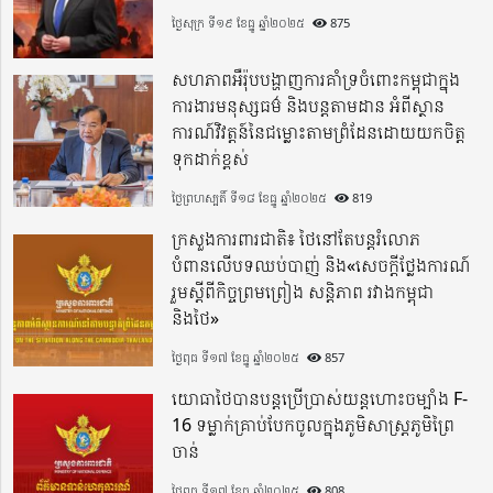
ថ្ងៃសុក្រ ទី១៩ ខែធ្នូ ឆ្នាំ២០២៥
875
សហភាពអឺរ៉ុបបង្ហាញការគាំទ្រចំពោះកម្ពុជាក្នុង
ការងារមនុស្សធម៌ និងបន្តតាមដាន អំពីស្ថាន
ការណ៍វិវត្តន៍នៃជម្លោះតាមព្រំដែនដោយយកចិត្ត
ទុកដាក់ខ្ពស់
ថ្ងៃព្រហស្បតិ៍ ទី១៨ ខែធ្នូ ឆ្នាំ២០២៥
819
ក្រសួងការពារជាតិ៖ ថៃនៅតែបន្តរំលោភ
បំពានលើបទឈប់បាញ់ និង«សេចក្តីថ្លែងការណ៍
រួមស្តីពីកិច្ចព្រមព្រៀង សន្តិភាព រវាងកម្ពុជា
និងថៃ»
ថ្ងៃពុធ ទី១៧ ខែធ្នូ ឆ្នាំ២០២៥
857
យោធាថៃបានបន្តប្រើប្រាស់យន្តហោះចម្បាំង F-
16 ទម្លាក់គ្រាប់បែកចូលក្នុងភូមិសាស្ត្រភូមិព្រៃ
ចាន់
ថ្ងៃពុធ ទី១៧ ខែធ្នូ ឆ្នាំ២០២៥
808