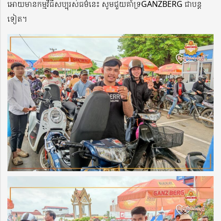
អោយមានកម្មវិធីសប្បុរស់ធម៌នេះ សូមជួយគាំទ្រGANZBERG ជាបន្ត
ទៀត។