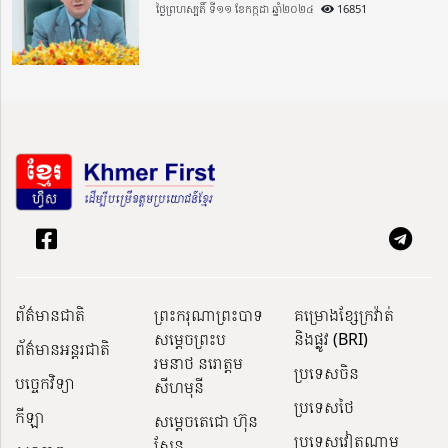
ថ្ងៃព្រហស្បតិ៍ ទី១១ ខែកក្កដា ឆ្នាំ២០២៤
16851
ព័ត៌មានជាតិ
ព្រះករុណាព្រះបាទ
គម្រោងខ្សែក្រវ៉ាត់
សម្តេចព្រះប
និងផ្លូវ (BRI)
ព័ត៌មានអន្តរជាតិ
រមនាថ នរោត្តម
ប្រទេសចិន
បច្ចេកវិទ្យា
សីហមុនី
ប្រទេសថៃ
កីឡា
សម្តេចតេជោ ហ៊ុន
ប្រទេសវៀតណាម
សែន