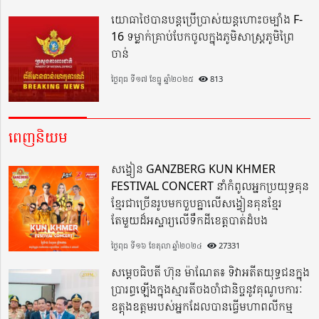
យោធាថៃបានបន្តប្រើប្រាស់យន្តហោះចម្បាំង F-
16 ទម្លាក់គ្រាប់បែកចូលក្នុងភូមិសាស្ត្រភូមិព្រៃ
ចាន់
ថ្ងៃពុធ ទី១៧ ខែធ្នូ ឆ្នាំ២០២៥
813
ពេញនិយម
សង្វៀន GANZBERG KUN KHMER
FESTIVAL CONCERT នាំកំពូលអ្នកប្រយុទ្ធគុន
ខ្មែរជាច្រើនរូបមកចួបគ្នាលើសង្វៀនគុនខ្មែរ
តែមួយដ៏អស្ចារ្យលើទឹកដីខេត្តបាត់ដំបង
ថ្ងៃពុធ ទី១៦ ខែតុលា ឆ្នាំ២០២៤
27331
សម្តេចធិបតី ហ៊ុន ម៉ាណែត៖ ទិវាអតីតយុទ្ធជនក្នុង
ប្រារព្ធឡើងក្នុងស្មារតីចងចាំជានិច្ចនូវគុណូបការៈ
ឧត្តុងឧត្តមរបស់អ្នកដែលបានធ្វើមហាពលីកម្ម