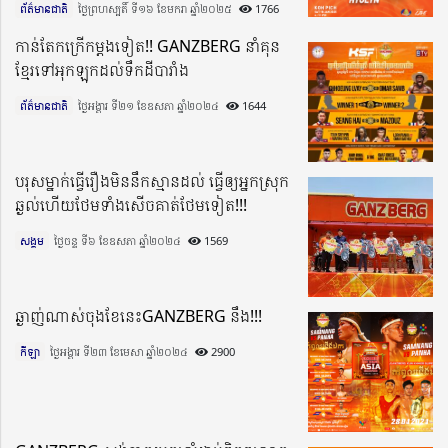
ព័ត៌មានជាតិ
ថ្ងៃព្រហស្បតិ៍ ទី១៦ ខែមករា ឆ្នាំ២០២៥​
1766
កាន់តែកក្រើកម្តងទៀត!! GANZBERG នាំគុន
ខ្មែរទៅអុកឡុកដល់ទឹកដីបារាំង
ព័ត៌មានជាតិ
ថ្ងៃអង្គារ ទី២១ ខែឧសភា ឆ្នាំ២០២៤​
1644
បរុសម្នាក់ធ្វើរឿងមិននឹកស្មានដល់ ធ្វើឲ្យអ្នកស្រុក
ឆ្ងល់ហើយថែមទាំងសើចគាត់ថែមទៀត!!!
សង្គម
ថ្ងៃចន្ទ ទី៦ ខែឧសភា ឆ្នាំ២០២៤​
1569
ឆ្ងាញ់ណាស់ចុងខែនេះGANZBERG នឹង!!!
កីឡា
ថ្ងៃអង្គារ ទី២៣ ខែមេសា ឆ្នាំ២០២៤​
2900