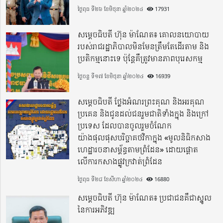
ថ្ងៃពុធ ទី២៦ ខែមិថុនា ឆ្នាំ២០២៤
17931
សម្តេចធិបតី ហ៊ុន ម៉ាណែត៖ គោលនយោបាយ
របស់រាជរដ្ឋាភិបាលមិនមែនត្រឹមតែដើរតាម និង
ប្រតិកម្មនោះទេ ប៉ុន្តែគឺត្រូវមានភាពបុរេសកម្ម
ថ្ងៃចន្ទ ទី១៧ ខែមិថុនា ឆ្នាំ២០២៤
16939
សម្តេចធិបតី ថ្លែងអំណរព្រះគុណ និងអរគុណ
ប្រគេន និងជូនដល់ជនរួមជាតិទាំងក្នុង​ និងក្រៅ
ប្រទេស​ ដែលបានចូលរួមចំណែក
យ៉ាងផុលផុសបរិច្ចាគថវិកាក្នុង «មូលនិធិកសាង
ហេដ្ឋារចនាសម្ព័ន្ធតាមព្រំដែន» ដោយផ្ដោត
លើការកសាងផ្លូវក្រវាត់ព្រំដែន
ថ្ងៃពុធ ទី២៨ ខែសីហា ឆ្នាំ២០២៤
16880
សម្តេចធិបតី ហ៊ុន ម៉ាណែត៖ ប្រជាជនគឺជាស្នូល
នៃការអភិវឌ្ឍ