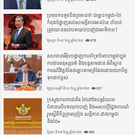
ប្រមុខការទូតចិនព្រមានថា ជម្លោះកម្ពុជា-ថៃ
កំពុងបំផ្លាញដល់សាមគ្គីភាពអាស៊ាន ចាំបាច់
ត្រូវឈានដល់បទឈប់បាញ់ជាអាទិភាព !
ថ្ងៃសុក្រ ទី១៩ ខែធ្នូ ឆ្នាំ២០២៥
878
សហភាពអឺរ៉ុបបង្ហាញការគាំទ្រចំពោះកម្ពុជាក្នុង
ការងារមនុស្សធម៌ និងបន្តតាមដាន អំពីស្ថាន
ការណ៍វិវត្តន៍នៃជម្លោះតាមព្រំដែនដោយយកចិត្ត
ទុកដាក់ខ្ពស់
ថ្ងៃព្រហស្បតិ៍ ទី១៨ ខែធ្នូ ឆ្នាំ២០២៥
827
ក្រសួងការពារជាតិ៖ ថៃនៅតែបន្តរំលោភ
បំពានលើបទឈប់បាញ់ និង«សេចក្តីថ្លែងការណ៍
រួមស្តីពីកិច្ចព្រមព្រៀង សន្តិភាព រវាងកម្ពុជា
និងថៃ»
ថ្ងៃពុធ ទី១៧ ខែធ្នូ ឆ្នាំ២០២៥
860