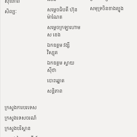
សុខភាព
សមុទ្រចិនខាងត្បូង
សម្ដេចធិបតី ហ៊ុន
សិល្បៈ
ម៉ាណែត
សម្ដេចក្រឡាហោម
ស ខេង
ឯកឧត្តម វង្សី
វិស្សុត
ឯកឧត្តម ស្វាយ
ស៊ីថា
បោះឆ្នោត
សន្តិភាព
ក្រសួងការបរទេស
ក្រសួងទេសចរណ៍
ក្រសួងបរិស្ថាន