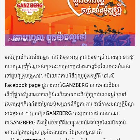
GANZBERG លេងឈុតធំ ទៀតហើយ…!!!
មកវិញលើកនេះមិនធម្មតា ធំជាងមុខ អស្ចារ្យជាងមុខ ច្រើនជាងមុន នារដូវ
កាលបុណ្យភ្ជុំបិណ្ឌខាងមុខនេះសម្រាប់ប្រជាពលរដ្ឋខ្មែរដែលមានបំណង
ទៅជួបជុំក្រុមគ្រួសារ។ បើយោងតាម វិឌីដូវប្រូម៉ូតកម្មវិធី នៅលើ
Facebook page ផ្លូវការរបស់GANZBERG បានអោយដឹងថា
ដើម្បីជួយសំរួលដល់ការធ្វើដំណើរតាមរយះជិះម៉ូតូប្រជាពលរដ្ឋខ្មែរទៅ
លែងស្រុកកំណើតនាថ្ងៃឈប់សម្រាកពីកិច្ចការងារ នាឪកាសបុណ្យភ្ជុំបិណ្ឌ
ខាងមុខនេះ។ ក្រុកហ៊ុនGANZBERG បានប្រកាសជាសាធារណៈ
ថាGANZBERG នឹងរៀបចំកម្មវិធីសប្បុរសធម៌ដ៏ធំបំផុតដែលមិនធ្លាប់
មាននៅក្នុងប្រវត្តិសាស្ត្រពិភពលោក និងស្រុកខ្មែរនោះគឺ