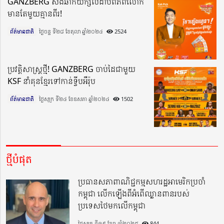
GANZBERG សង់ឆាកយក្សលំដាប់ពិភពលោក
មានតែមួយ​គ្មានពីរ!
ព័ត៌មានជាតិ
ថ្ងៃចន្ទ ទី២៨ ខែតុលា ឆ្នាំ២០២៤​
2524
ប្រវត្តិសាស្ត្រថ្មី! GANZBERG ចាប់ដៃជាមួយ
KSF នាំគុនខ្មែរទៅកាន់ទ្វីបអឺរ៉ុប
ព័ត៌មានជាតិ
ថ្ងៃសុក្រ ទី២៤ ខែឧសភា ឆ្នាំ២០២៤​
1502
ថ្មីបំផុត
ប្រធានសភាពាណិជ្ជកម្មសហរដ្ឋអាមេរិកប្រចាំ
កម្ពុជា លើកឡើងពីអំពើឈ្លានពានរបស់
ប្រទេសថៃមកលើកម្ពុជា
ថ្ងៃសុក្រ ទី១៩ ខែធ្នូ ឆ្នាំ២០២៥
844