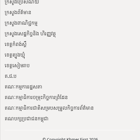
ក្រសួងប្រៃសណីយ៍
ក្រសួងព័ត៌មាន
ក្រសួងពាណិជ្ជកម្ម
ក្រសួងសេដ្ឋកិច្ចនិង ហិរញ្ញវត្ថុ
ខេត្តកំពង់ស្ពឺ
ខេត្តត្បូងឃ្មុំ
ខេត្តសៀមរាប
គ.ជ.ប
គណៈកម្មការរដ្ឋសភា
គណៈកម្មាធិការចម្រុះកិច្ចការព្រំដែន
គណៈកម្មាធិការជាតិសម្របសម្រួលកិច្ចការព័ត៌មាន
គណបក្សប្រជាជនកម្ពុជា
© Copyright Khmer First 2026