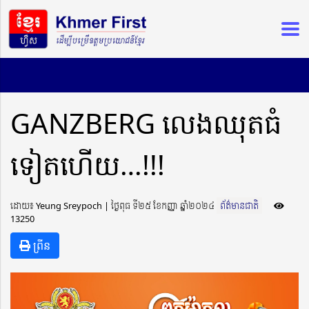
GANZBERG លេងឈុតធំ
ទៀតហើយ…!!!
ដោយ៖ Yeung Sreypoch ​​ | ថ្ងៃពុធ ទី២៥ ខែកញ្ញា ឆ្នាំ២០២៤
ព័ត៌មានជាតិ
13250
ព្រីន