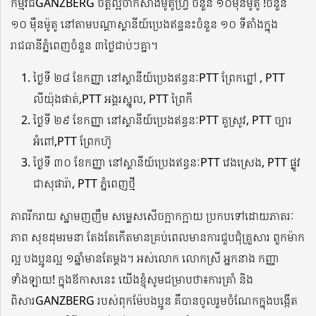
កម្មវិធីGANZBERG ចិត្តល្អចាក់សាំងម៉ូតូហ្វ្រី ចំនួន ១០ម៉ឺនម៉ូតូ !ចំនួន
១០ ម៉ឺនម៉ូតូ នៅតាមបណ្តាស្ថានីយ៍ប្រេងឥន្ទនះចំនួន ១០ ទីតាំងក្នុង
រាជធានីភ្នំពេញចំនួន ៣ថ្ងៃជាប់ៗគ្នា។
ថ្ងៃទី ២៨ ខែកញ្ញា នៅស្ថានីយ៍ប្រេងឥន្ធនៈPTT ព្រែកព្នៅ , PTT
លីយ៉ុងផាត់,PTT អង្គរស្នូល, PTT ព្រៃកី
ថ្ងៃទី ២៩ ខែកញ្ញា នៅស្ថានីយ៍ប្រេងឥន្ធនៈPTT គួស្រូវ, PTT ច្បារ
អំពៅ,PTT ព្រែកហ៊ូ
ថ្ងៃទី ៣០ ខែកញ្ញា នៅស្ថានីយ៍ប្រេងឥន្ធនៈPTT វេងស្រេង, PTT ផ្លូវ
ជាសុផារ៉ា, PTT ភ្នំពេញថ្មី
ភាពរីករាយ ស្នាមញញឹម សម្លេសសើចក្អាកក្អាយ ប្រកបទៅដោយភាតរៈ
ភាព សុខដុមរមនា​ តែងតែកើតមានគ្រប់ពេលមានការជួបជុំគ្រួសារ ពួកម៉ាក
ល្អ បងប្អូនល្អ ១ឆ្នាំមានតែម្តង។ អស់លោក លោកស្រី អ្នកនាង កញ្ញា
ទាំងឡាយ! ក្នុងឪកាសនេះ យើងខ្ញុំសូមជម្រាបថា៖ការគ្រាំ​ និង
ពិសារGANZBERG របស់ពុកម៉ែបងប្អូន គឺបានចូលរួមចំណែកក្នុងបង្កើត