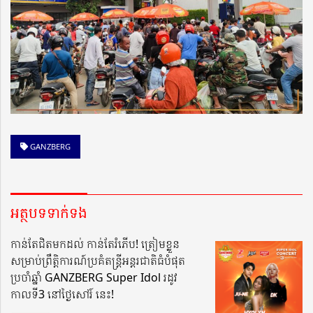
GANZBERG
អត្ថបទទាក់ទង
កាន់​តែជិតមកដល់ កាន់​តែរំភើប! ត្រៀមខ្លួន
សម្រាប់​ព្រឹត្តិការណ៍ប្រគំតន្ត្រីអន្តរជាតិ​ធំបំផុត
ប្រចាំឆ្នាំ GANZBERG Super Idol រដូវ
កាលទី3 នៅថ្ងៃសៅរ៍ នេះ!