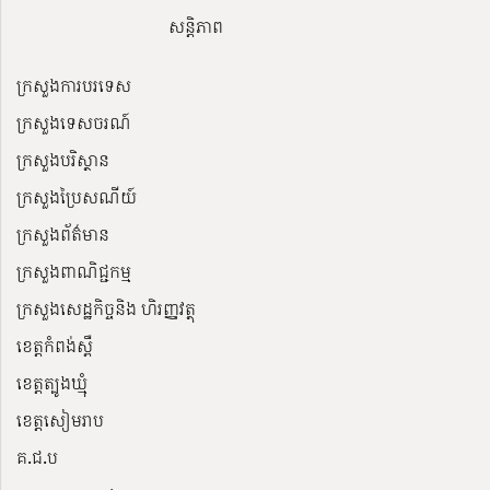
សន្តិភាព
ក្រសួងការបរទេស
ក្រសួងទេសចរណ៍
ក្រសួងបរិស្ថាន
ក្រសួងប្រៃសណីយ៍
ក្រសួងព័ត៌មាន
ក្រសួងពាណិជ្ជកម្ម
ក្រសួងសេដ្ឋកិច្ចនិង ហិរញ្ញវត្ថុ
ខេត្តកំពង់ស្ពឺ
ខេត្តត្បូងឃ្មុំ
ខេត្តសៀមរាប
គ.ជ.ប