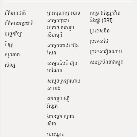
ព័ត៌មានជាតិ
ព្រះករុណាព្រះបាទ
គម្រោងខ្សែក្រវ៉ាត់
សម្តេចព្រះប
និងផ្លូវ (BRI)
ព័ត៌មានអន្តរជាតិ
រមនាថ នរោត្តម
ប្រទេសចិន
បច្ចេកវិទ្យា
សីហមុនី
ប្រទេសថៃ
កីឡា
សម្តេចតេជោ ហ៊ុន
ប្រទេសវៀតណាម
សែន
សុខភាព
សមុទ្រចិនខាងត្បូង
សម្ដេចធិបតី ហ៊ុន
សិល្បៈ
ម៉ាណែត
សម្ដេចក្រឡាហោម
ស ខេង
ឯកឧត្តម វង្សី
វិស្សុត
ឯកឧត្តម ស្វាយ
ស៊ីថា
បោះឆ្នោត