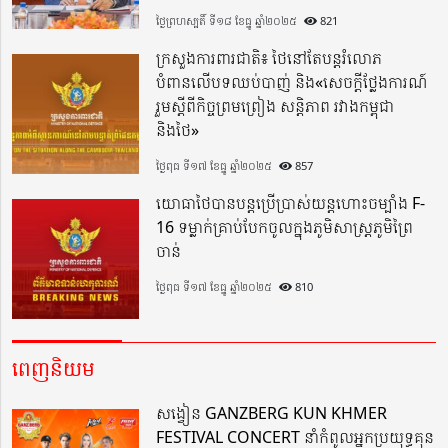
ថ្ងៃព្រហស្បតិ៍ ទី១៨ ខែធ្នូ ឆ្នាំ២០២៥
821
ក្រសួងការពារជាតិ៖ ថៃនៅតែបន្តរំលោភ
បំពានលើបទឈប់បាញ់ និង«សេចក្តីថ្លែងការណ៍
រួមស្តីពីកិច្ចព្រមព្រៀង សន្តិភាព រវាងកម្ពុជា
និងថៃ»
ថ្ងៃពុធ ទី១៧ ខែធ្នូ ឆ្នាំ២០២៥
857
យោធាថៃបានបន្តប្រើប្រាស់យន្តហោះចម្បាំង F-
16 ទម្លាក់គ្រាប់បែកចូលក្នុងភូមិសាស្ត្រភូមិព្រៃ
ចាន់
ថ្ងៃពុធ ទី១៧ ខែធ្នូ ឆ្នាំ២០២៥
810
ពេញនិយម
សង្វៀន GANZBERG KUN KHMER
FESTIVAL CONCERT នាំកំពូលអ្នកប្រយុទ្ធគុន