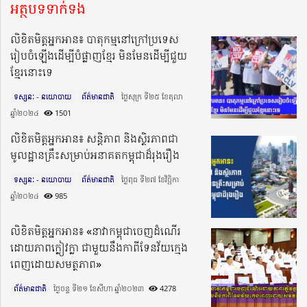
អត្ថបទទាក់ទង
លិខិតមិត្តអ្នកអាន៖ បាតុកម្មនៅក្រៅប្រទេស
រៀបចំឡើងដើម្បីបំផ្លាញខ្មែរ មិនមែនដើម្បីជួយ
ខ្មែរនោះទេ
ទស្សនៈ - នយោបាយ
ព័ត៌មានជាតិ
ថ្ងៃសុក្រ ទី២៥ ខែតុលា
ឆ្នាំ២០២៤​
1501
លិខិតមិត្តអ្នកអាន៖ សន្តិភាព និងស្ថិរភាពជា
មូលដ្ឋានគ្រឹះសម្រាប់អនាគតកម្ពុជាដ៏រុងរឿង
ទស្សនៈ - នយោបាយ
ព័ត៌មានជាតិ
ថ្ងៃពុធ ទី២៧ ខែវិច្ឆិកា
ឆ្នាំ២០២៤​
985
លិខិតមិត្តអ្នកអាន៖ «នាវាកម្ពុជាចេញដំណើរ
ដោយភាពក្លៀវក្លា ជាមួយនឹងកាពីទែនវ័យក្មេង
ពេញដោយសមត្ថភាព»
ព័ត៌មានជាតិ
ថ្ងៃចន្ទ ទី២១ ខែសីហា ឆ្នាំ២០២៣​
4278