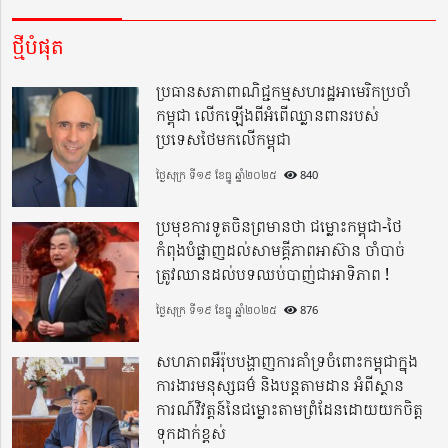
ថ្មីបំផុត
ប្រធានសភាពាណិជ្ជកម្មសហរដ្ឋអាមេរិកប្រចាំ
កម្ពុជា លើកឡើងពីអំពើឈ្លានពានរបស់
ប្រទេសថៃមកលើកម្ពុជា
ថ្ងៃសុក្រ ទី១៩ ខែធ្នូ ឆ្នាំ២០២៥
840
ប្រមុខការទូតចិនព្រមានថា ជម្លោះកម្ពុជា-ថៃ
កំពុងបំផ្លាញដល់សាមគ្គីភាពអាស៊ាន ចាំបាច់
ត្រូវឈានដល់បទឈប់បាញ់ជាអាទិភាព !
ថ្ងៃសុក្រ ទី១៩ ខែធ្នូ ឆ្នាំ២០២៥
876
សហភាពអឺរ៉ុបបង្ហាញការគាំទ្រចំពោះកម្ពុជាក្នុង
ការងារមនុស្សធម៌ និងបន្តតាមដាន អំពីស្ថាន
ការណ៍វិវត្តន៍នៃជម្លោះតាមព្រំដែនដោយយកចិត្ត
ទុកដាក់ខ្ពស់