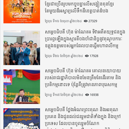
ខ្មែរជាច្រើនរូបមកចួបគ្នាលើសង្វៀនគុនខ្មែរ
តែមួយដ៏អស្ចារ្យលើទឹកដីខេត្តបាត់ដំបង
ថ្ងៃពុធ ទី១៦ ខែតុលា ឆ្នាំ២០២៤
27329
សម្តេចធិបតី ហ៊ុន ម៉ាណែត៖ ទិវាអតីតយុទ្ធជនក្នុង
ប្រារព្ធឡើងក្នុងស្មារតីចងចាំជានិច្ចនូវគុណូបការៈ
ឧត្តុងឧត្តមរបស់អ្នកដែលបានធ្វើមហាពលីកម្ម
ថ្ងៃពុធ ទី២៦ ខែមិថុនា ឆ្នាំ២០២៤
17928
សម្តេចធិបតី ហ៊ុន ម៉ាណែត៖ គោលនយោបាយ
របស់រាជរដ្ឋាភិបាលមិនមែនត្រឹមតែដើរតាម និង
ប្រតិកម្មនោះទេ ប៉ុន្តែគឺត្រូវមានភាពបុរេសកម្ម
ថ្ងៃចន្ទ ទី១៧ ខែមិថុនា ឆ្នាំ២០២៤
16938
សម្តេចធិបតី ថ្លែងអំណរព្រះគុណ និងអរគុណ
ប្រគេន និងជូនដល់ជនរួមជាតិទាំងក្នុង​ និងក្រៅ
ប្រទេស​ ដែលបានចូលរួមចំណែក