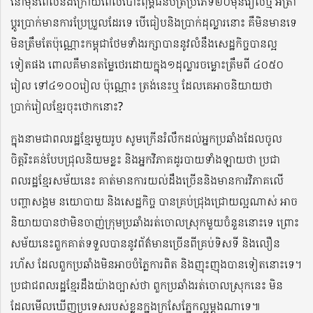
នៅមុនពេលនិងក្រោយពេលបោះពុម្ពធនបត្រប្រភេទ២០ម៉ឺនរៀលថ្មី អត្រា
ប្តូរប្រាក់មានការប្រែប្រួលដែរទេ បើធៀបនិងប្រាក់ដុល្លារនោះ គឺមិនមានទេ
មិនត្រឹមតែប៉ុណ្ណោះកម្ពុជាថែមទាំងរក្សាបាននូវលំនឹងសេដ្ឋកិច្ចបានល្អ
ទៀតផង ពោលគឺមានតម្លៃថេរដោយក្នុង១ដុល្លារចម្លោះត្រឹមពី ៤០៥០
រៀល ទៅ៤១០០រៀល ប៉ុណ្ណោះ ត្រង់នេះឬ ដែលគេអាចនិយាយថា
ប្រាក់រៀលខ្មែរចុះថោកនោះ?
ក្នុងនាមជាពលរដ្ឋខ្មែរមួយរូប សូមក្រើនរំលឹកដល់អ្នកប្រឆាំងដែលចូល
ចិត្តរិះគន់បែបជ្រុលនិយមខ្លះ និងអ្នកវិភាគដូរបាយទាំងឡាយថា ប្រជា
ពលរដ្ឋខ្មែរសម័យនេះ គាត់មានការយល់ដឹងច្រើននិងមានការវិភាគលើ
បញ្ហាសង្គម នយោបាយ និងសេដ្ឋកិច្ច បានគ្រប់ជ្រុងជ្រោយល្អណាស់ អាច
និយាយបានថាមិនចាញ់ក្រុមប្រឆាំងរត់ចោលស្រុកមួយចំនួននោះទេ ព្រោះ
សម័យនេះពួកគាត់ទទួលបាននូវព័ត៌មានច្រើនពីគ្រប់ទិសទី និងលឿន
រហ័ស ដែលពួកប្រឆាំងមិនអាចបំភ្លៃការពិត និងញុះញុងបានទៀតនោះទេ។
ប្រជាជពលរដ្ឋខ្មែរដឹងយ៉ាងច្បាស់ថា ពួកប្រឆាំងរត់ចោលស្រុកនេះ មិន
ដែលមើលឃើញប្រទេសរបស់ខ្លួនក្នុងក្រសែភ្នែកល្អម្តងណាទេ៕