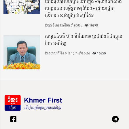
យ៉ាងផុលផុសបរិច្ចាគថវិកាក្នុង «មូលនិធិកសាង
ហេដ្ឋារចនាសម្ព័ន្ធតាមព្រំដែន» ដោយផ្ដោត
លើការកសាងផ្លូវក្រវាត់ព្រំដែន
ថ្ងៃពុធ ទី២៨ ខែសីហា ឆ្នាំ២០២៤
16879
សម្តេចធិបតី ហ៊ុន ម៉ាណែត៖ ប្រជាជនគឺជាស្នូល
នៃការអភិវឌ្ឍ
ថ្ងៃព្រហស្បតិ៍ ទី១១ ខែកក្កដា ឆ្នាំ២០២៤
16850