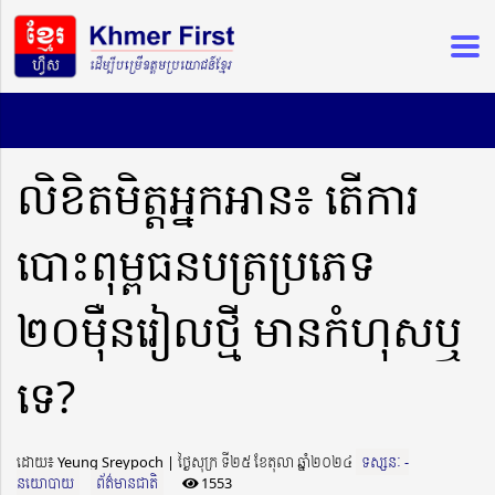
លិខិតមិត្តអ្នកអាន៖ តើការ
បោះពុម្ពធនបត្រប្រភេទ
២០ម៉ឺនរៀលថ្មី មានកំហុសឬ
ទេ?
ដោយ៖ Yeung Sreypoch ​​ | ថ្ងៃសុក្រ ទី២៥ ខែតុលា ឆ្នាំ២០២៤
ទស្សនៈ -
នយោបាយ
ព័ត៌មានជាតិ
1553