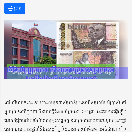
ព្រីន
លិខិតមិត្តអ្នកអាន៖ តើការបោះពុម្ពធនបត្រប្រភេទ ២០ម៉ឺនរៀលថ្មី មានកំហុសឬទេ?
នៅលើលោកនេះ ការបោះពុម្ពក្រដាស់ប្រាក់ប្រភេទថ្មីសម្រាប់ប្រើបា្រស់នៅ
ក្នុងប្រទេសនីមួយៗ មិនមានអ្វីដែលចម្លែកនោះទេ ព្រោះនេះជាការធ្វើឡើង
ដោយផ្អែកទៅលើទំហំនៃម៉ាក្រូសេដ្ឋកិច្ច និងប្រកបដោយការទទួលខុសត្រូវ
ដោយធានាបាននូវលំនឹងសេដ្ឋកិច្ច និងធានាបានថាមិនមានអតិផរណាកើន