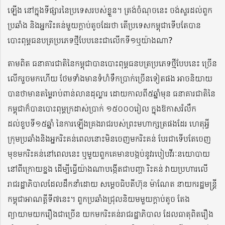
ឡើង នៅក្នុងទីផ្សារនៃប្រទេសរបស់ខ្លួន។ ត្រង់ចំណុចនេះ ចង់សួរដល់ពួក
ប្រឆាំង និងអ្នករិះគន់មួយក្តាប់តូចដែរថា តើប្រទេសកម្ពុជាទើបតែបាន
បោះពុម្ពធនបត្រប្រភេទថ្មីបែបនេះជាលើកទី១ឬយ៉ាងណា?
តាមពិត ធនាគារជាតិនៃកម្ពុជាបានបោះពុម្ពធនបត្រប្រភេទថ្មីបែបនេះ ច្រើន
លើករួចមកហើយ ថែមទាំងមានទំហំទឹកប្រាក់ច្រើនទៀតផង អាចនិយាយ
បានថាមានតម្លៃរាប់ពាន់លានដុល្លារ ដោយកាលពី៥ឆ្នាំមុន ធនាគារជាតិនៃ
កម្ពុជាក៏បានបោះពុម្ពក្រដាស់ប្រាក់ ១៥០០០រៀល ក្នុងឱកាសរំលឹក
ដល់ខួបទី១៥ឆ្នាំ នៃការឡើងគ្រងរាជរបស់ព្រះមហាក្សត្រផងដែរ ហេតុអ្វី
ក្រុមប្រឆាំងនិងអ្នករិះគន់ពេលនោះមិនចេញមករិះគន់ បែរជាទើបតែចេញ
មុខមករិះគន់នៅពេលនេះ ឬមួយពួកគេមានបង្កប់នូវរបៀបវីរៈនយោបាយ
នៅពីក្រោយខ្នង ដើម្បីធ្វើយ៉ាងណាបង្កើតជាបញ្ហា រិះគន់ វាយប្រហារលើ
រាជរដ្ឋាភិបាលដែលដឹកនាំដោយ សម្តេចធិបតីហ៊ុន ម៉ាណែត នាយករដ្ឋមន្ត្រី
កម្ពុជាអាណត្តីទី៧នេះ។ ពួកប្រឆាំងជ្រុលនិយមមួយក្តាប់តូច តែង
ព្យាយាមយករឿងជាច្រើន យកមករិះគន់រាជរដ្ឋាភិបាល ដែលធាតុពិតរឿង