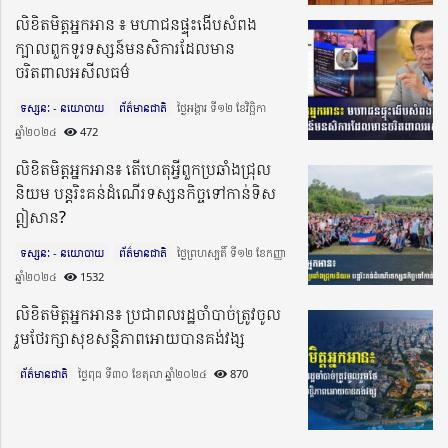
លិខិតមិត្តអ្នកអាន ៖ មហាជនផ្ទុះងើបសំពង
ក្បាលពួកទូរទស្សន៍មនសិការដែលមាន
ចរិតពាលអសីលធម៌
ទស្សនៈ - នយោបាយ
ព័ត៌មានជាតិ
ថ្ងៃអង្គារ ទី១២ ខែវិច្ឆិកា
ឆ្នាំ២០២៤​
472
លិខិតមិត្តអ្នកអាន៖ តើហេតុអ្វីពួកប្រឆាំងជ្រុល
និយម បន្តរិះគន់ដំណើរទស្សនកិច្ចទៅកាន់ទិស
ឦសាន?
ទស្សនៈ - នយោបាយ
ព័ត៌មានជាតិ
ថ្ងៃព្រហស្បតិ៍ ទី១២ ខែកញ្ញា
ឆ្នាំ២០២៤​
1532
លិខិតមិត្តអ្នកអាន៖ ប្រជាពលរដ្ឋចាំបាច់ត្រូវចូល
រួមថែរក្សាសុខសន្តិភាពអោយបានគង់វង្ស
ព័ត៌មានជាតិ
ថ្ងៃពុធ ទី៣០ ខែតុលា ឆ្នាំ២០២៤​
870