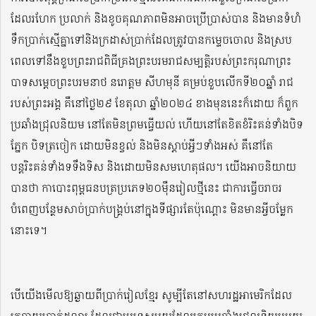
ដែលរហែក ប្រលាក់ និងខូចគុណភាពមិនអាចប្រើប្រាស់បាន និងមានទំហំ
ទឹកប្រាក់ស្មើគ្នាទៅនិងក្រដាស់ប្រាក់ដែលត្រូវបានកម្ទេចចោល និងស្រប
ពេលទៅនឹងខួបព្រះរាជពិធីគ្រងព្រះបរមរាជសម្បត្តិរបស់ព្រះករុណាព្រះ
បាទសម្តេចព្រះបរមនាថ នរោត្តម សីហមុនី គម្រប់ខួបលើកទី២០ឆ្នាំ រាជ
របស់ព្រះអង្គ គឺនៅថ្ងៃ២៩ ខែតុលា ឆ្នាំ២០២៤ ខាងមុននេះក៏ដោយ ក៏ពួក
ប្រឆាំងជ្រុលនិយម នៅតែមិនព្រមធ្វើយល់ ហើយនៅតែខិតខំរិះគន់ទាំងបិទ
ភ្នែក បិទត្រចៀក ដោយមិនខ្វល់ និងមិនស្តាប់អ្វីៗទាំងអស់ គឺនៅតែ
បន្តរិះគន់ទាំងទទឹងទិស និងដោយមិនសមហេតុផល។ យើងអាចនិយាយ
បានថា កាបោះពុម្ពធនបត្រប្រភេទ២០ម៉ឺនរៀលថ្មីនេះ ជាការធ្វើចរាចរ
បំពេញបន្ថែមសាច់ប្រាក់បង្គ្រប់នៅក្នុងទីផ្សារតែប៉ុណ្ពោះ មិនមានអ្វីចម្លែក
នោះទេ។
បើយើងមើលឱ្យឆ្ងាយពីប្រាក់រៀលខ្មែរ សូម្បីតែនៅសហរដ្ឋអាមេរិកដែល
គេចាយប្រាក់ដុល្លារ ដែលជាប្រទេសមួយដែលក្រុមប្រឆាំងជ្រុលនិយមមួយ