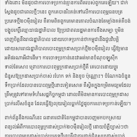
ទាំងនោះ មិនដូចជាការចោទប្រកាន់គ្មានការពិតរបស់ពួកគេឡើយ។ ជាក់
ស្តែងដូចជាពេលថ្មីៗនេះ ពួកគេបានរិះគន់ទៅលើការបោះពុម្ពធនបត្រ
ប្រភេទថ្មី២០ម៉ឺនរៀល គឺតាមពិតពួកគេមានគោលបំណងតែម្យ៉ាងគត់គឺចង់
បង្ខូចកេរ្តិ៍ឈ្មោះរាជរដ្ឋាភិបាល ឱ្យប្រជាពលរដ្ឋមានការខឹងសម្បា ឬមិន
ពេញចិត្តនឹងរាជរដ្ឋាភិបាល ដោយចោទប្រកាន់ថាកម្ពុជានឹងជួបវិបត្តិ
ដោយសាររាជរដ្ឋាភិបាលបោះពុម្ពក្រដាសប្រាក់ថ្មី២០ម៉ឺនរៀល ធ្វើឱ្យមាន
អតិផរណាអីជាដើម។ ការចោទប្រកាន់នេះវាអត់មានចំណុចឡូស៊ីក
ទាល់តែសោះ ព្រោះការបោះពុម្ពក្រដាសប្រាក់ថ្មីគឺ គេបោះដោយប្តូរ
ជំនួសឱ្យក្រដាសប្រាក់ចាស់ រហែក ទក់ និងខូច ប៉ុណ្ណោះ។ ចំណែកឯចំនួន
ទឹកប្រាក់ដែលបានបោះពុម្ពថ្មីនោះទៀតសោត គឺស្ថិតក្នុងកម្រិតមធ្យមដែល
ត្រឹមត្រូវទៅតាមទំហំសេដ្ឋកិច្ចកម្ពុជា ពោលគឺមិនមានការបោះពុម្ពក្រដាស
ប្រាក់លើសចំនួន ដែលធ្វើឱ្យលុយរៀលធ្លាក់ថ្លៃដូចការចោទប្រកាន់ឡើយ។
ពាក់ព័ន្ធនឹងករណីនេះ ធនាគារជាតិនៃកម្ពុជាបានចេញមកបកស្រាយ
ពន្យល់អំពីការបោះពុម្ពក្រដាស់ប្រាក់២០ម៉ឺនរៀលថ្មី ដោយបំភ្លឺច្បាស់ៗថា
ការបោះពុម្ពក្រដាស់ប្រាក់ប្រភេទថ្មីនេះគឺជាការដាក់ជំនួសក្រដាស់ប្រាក់