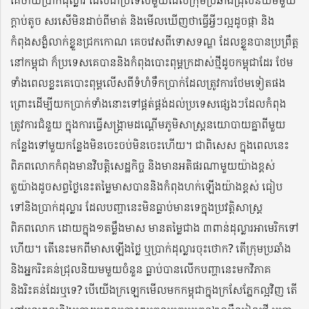
ក្តាប់តូច សរសើមិនដាច់ពីមាត់ និងមើលឃើញថាធ្វើអ្វីៗល្អដូចផ្កា និង
កំពុងសង្ងំលាក់ខ្លួនជ្រកកោណ គេចវេសពីទោសទណ្ឌ ដែលខ្លួនបានប្រព្រឹត្ត
នៅកម្ពុជា ក៏ប្រទេសគេបាននិងកំពុងបោះពុម្ពក្រដាស់ថ្មីដូចកម្ពុជាដែរ ថែម
ទាំងពេលខ្លះគេបោះពុម្ពលើសពីទំហំទឹកប្រាក់ដែលត្រូវការថែមទៀតផង
ព្រោះដើម្បីយកប្រាក់ទាំងនោះទៅផ្គត់ផ្គង់ដល់ប្រទេសផ្សេងៗដែលកំពុង
ត្រូវការជំនួយ ក្នុងការធ្វើសង្គ្រាមដណ្តើមភូមិសាស្ត្រនយោបាយគ្នាពីមួយ
កន្លែងទៅមួយកន្លែងមិនចេះចប់មិនចេះហើយ។ ជាពិសេស ក្នុងពេលនេះ
ពិភពលោកកំពុងមានវិបត្តិសេដ្ឋកិច្ច និងមានអតិផរណាមួយយ៉ាងខ្ពស់
តួយ៉ាងដូចសព្វថ្ងៃនេះតម្លៃមាសបាននិងកំពុងហក់ឡើងយ៉ាងខ្ពស់ ធៀប
ទៅនិងប្រាក់ដុល្លារ ដែលបញ្ហានេះមិនធ្លាប់មានទេក្នុងប្រវត្តិសាស្ត្រ
ពិភពលោក ដោយក្នុង១តម្លឹងមាស មានតម្លៃជាង ៣ពាន់ដុល្លារអាមេរិកទៅ
ហើយ។ តើនេះមកពីមាសឡើងថ្លៃ ឬប្រាក់ដុល្លារចុះថោក? តើក្រុមប្រឆាំង
និងអ្នករិះគន់ជ្រុលនិយមមួយចំនួន ធ្លាប់បានលើកបញ្ហានេះមកវិភាគ
និងរិះគន់ដែរឬទេ? បើយើងក្រឡេកមើលមកកម្ពុជាក្នុងក្រសែភ្នែកល្អវិញ តើ