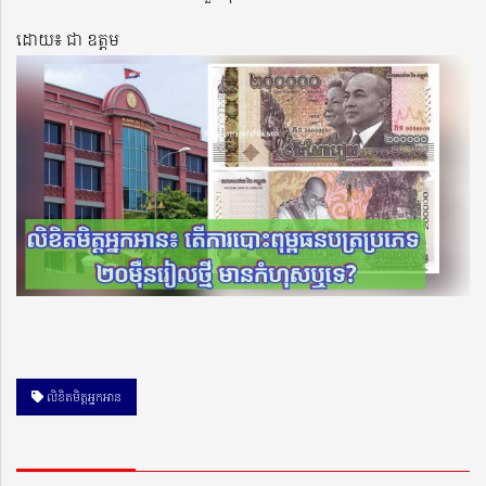
ដោយ៖ ជា ឧត្តម
លិខិតមិត្តអ្នកអាន