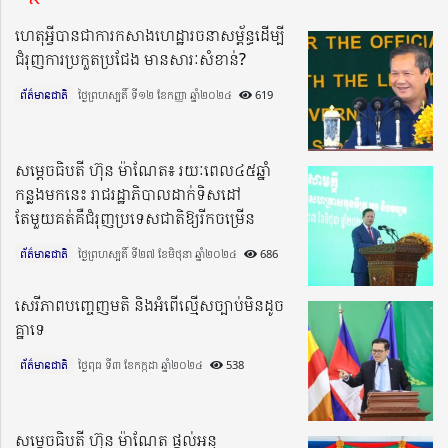
ហេតុអ្វីបានជាការកសាងហេដ្ឋារចនាសម្ព័ន្ធដើម្បី
ជំរុញការប្រកួតប្រជែង មានសារៈសំខាន់?
ព័ត៌មានជាតិ
ថ្ងៃព្រហស្បតិ៍ ទី១២ ខែកញ្ញា ឆ្នាំ២០២៤​
619
សម្តេចធិបតី ហ៊ុន ម៉ាណែត៖ រយៈពេល៤៥ឆ្នាំ
កន្លងមកនេះ រាជរដ្ឋាភិបាលដាក់ទិសដៅ
តែមួយគត់គឺជំរុញប្រទេសជាតិឱ្យរីកចម្រើន
ព័ត៌មានជាតិ
ថ្ងៃព្រហស្បតិ៍ ទី២៧ ខែមិថុនា ឆ្នាំ២០២៤​
686
សេរីភាពបញ្ចេញមតិ និងអំពើល្មើសច្បាប់មិនដូច
គ្នាទេ
ព័ត៌មានជាតិ
ថ្ងៃពុធ ទី៣ ខែកក្កដា ឆ្នាំ២០២៤​
538
សម្ដេចធិបតី ហ៊ុន ម៉ាណែត ផ្ដល់អនុ