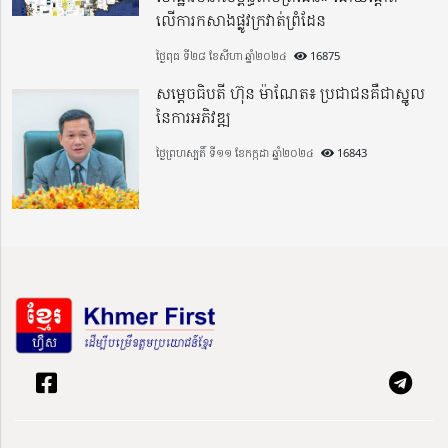
លើការកសាងផ្លូវក្រវាត់ព្រំដែន
ថ្ងៃពុធ ទី២៨ ខែសីហា ឆ្នាំ២០២៤
16875
សម្តេចធិបតី ហ៊ុន ម៉ាណែត៖ ប្រជាជនគឺជាស្នូល
នៃការអភិវឌ្ឍ
ថ្ងៃព្រហស្បតិ៍ ទី១១ ខែកក្កដា ឆ្នាំ២០២៤
16843