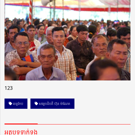
123
ខេត្តកែប
សម្តេចធិបតី ហ៊ុន ម៉ាណែត
អត្ថបទទាក់ទង