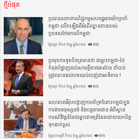
ថ្មីបំផុត
ប្រធានសភាពាណិជ្ជកម្មសហរដ្ឋអាមេរិកប្រចាំ
កម្ពុជា លើកឡើងពីអំពើឈ្លានពានរបស់
ប្រទេសថៃមកលើកម្ពុជា
ថ្ងៃសុក្រ ទី១៩ ខែធ្នូ ឆ្នាំ២០២៥
833
ប្រមុខការទូតចិនព្រមានថា ជម្លោះកម្ពុជា-ថៃ
កំពុងបំផ្លាញដល់សាមគ្គីភាពអាស៊ាន ចាំបាច់
ត្រូវឈានដល់បទឈប់បាញ់ជាអាទិភាព !
ថ្ងៃសុក្រ ទី១៩ ខែធ្នូ ឆ្នាំ២០២៥
872
សហភាពអឺរ៉ុបបង្ហាញការគាំទ្រចំពោះកម្ពុជាក្នុង
ការងារមនុស្សធម៌ និងបន្តតាមដាន អំពីស្ថាន
ការណ៍វិវត្តន៍នៃជម្លោះតាមព្រំដែនដោយយកចិត្ត
ទុកដាក់ខ្ពស់
ថ្ងៃព្រហស្បតិ៍ ទី១៨ ខែធ្នូ ឆ្នាំ២០២៥
815