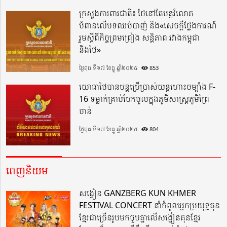
ក្រសួងការពារជាតិ៖ ថៃនៅតែបន្តរំលោភ
បំពានលើបទឈប់បាញ់ និង«សេចក្តីថ្លែងការណ៍
រួមស្តីពីកិច្ចព្រមព្រៀង សន្តិភាព រវាងកម្ពុជា
និងថៃ»
ថ្ងៃពុធ ទី១៧ ខែធ្នូ ឆ្នាំ២០២៥
853
យោធាថៃបានបន្តប្រើប្រាស់យន្តហោះចម្បាំង F-
16 ទម្លាក់គ្រាប់បែកចូលក្នុងភូមិសាស្ត្រភូមិព្រៃ
ចាន់
ថ្ងៃពុធ ទី១៧ ខែធ្នូ ឆ្នាំ២០២៥
804
ពេញនិយម
សង្វៀន GANZBERG KUN KHMER
FESTIVAL CONCERT នាំកំពូលអ្នកប្រយុទ្ធគុន
ខ្មែរជាច្រើនរូបមកចួបគ្នាលើសង្វៀនគុនខ្មែរ