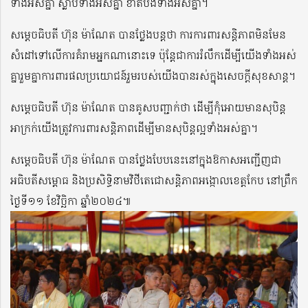
ទាំងអស់គ្នា ស្លាប់ទាំងអស់គ្នា ខាតបង់ទាំងអស់គ្នា។
សម្តេចធិបតី ហ៊ុន ម៉ាណែត បានថ្លែងបន្តថា ការការពារសន្តិភាពមិនមែន
សំដៅទៅលើការគំរាមអ្នកណានោះទេ ប៉ុន្តែជាការរំលឹកដើម្បីយើងទាំងអស់
គ្នារួមគ្នាការពារផលប្រយោជន៍រួមរបស់យើងបានរស់ក្នុងសេចក្តីសុខសាន្ត។
សម្តេចធិបតី ហ៊ុន ម៉ាណែត បានគូសបញ្ជាក់ថា ដើម្បីកុំអោយមានសុបិន្ត
អាក្រក់យើងត្រូវការពារសន្តិភាពដើម្បីមានសុបិន្តល្អទាំងអស់គ្នា។
សម្តេចធិបតី ហ៊ុន ម៉ាណែត បានថ្លែងបែបនេះនៅក្នុងឱកាសអញ្ជើញជា
អធិបតីសម្ពោធ និងប្រសិទ្ធិនាមវិថីតេជោសន្តិភាពអង្កោលខេត្តកែប នៅព្រឹក
ថ្ងៃទី១១ ខែវិច្ឆិកា ឆ្នាំ២០២៤៕