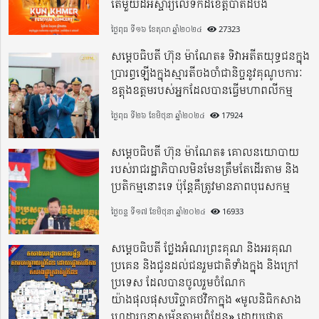
តែមួយដ៏អស្ចារ្យលើទឹកដីខេត្តបាត់ដំបង
ថ្ងៃពុធ ទី១៦ ខែតុលា ឆ្នាំ២០២៤
27323
សម្តេចធិបតី ហ៊ុន ម៉ាណែត៖ ទិវាអតីតយុទ្ធជនក្នុង
ប្រារព្ធឡើងក្នុងស្មារតីចងចាំជានិច្ចនូវគុណូបការៈ
ឧត្តុងឧត្តមរបស់អ្នកដែលបានធ្វើមហាពលីកម្ម
ថ្ងៃពុធ ទី២៦ ខែមិថុនា ឆ្នាំ២០២៤
17924
សម្តេចធិបតី ហ៊ុន ម៉ាណែត៖ គោលនយោបាយ
របស់រាជរដ្ឋាភិបាលមិនមែនត្រឹមតែដើរតាម និង
ប្រតិកម្មនោះទេ ប៉ុន្តែគឺត្រូវមានភាពបុរេសកម្ម
ថ្ងៃចន្ទ ទី១៧ ខែមិថុនា ឆ្នាំ២០២៤
16933
សម្តេចធិបតី ថ្លែងអំណរព្រះគុណ និងអរគុណ
ប្រគេន និងជូនដល់ជនរួមជាតិទាំងក្នុង​ និងក្រៅ
ប្រទេស​ ដែលបានចូលរួមចំណែក
យ៉ាងផុលផុសបរិច្ចាគថវិកាក្នុង «មូលនិធិកសាង
ហេដ្ឋារចនាសម្ព័ន្ធតាមព្រំដែន» ដោយផ្ដោត