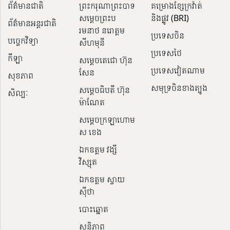
ព័ត៌មានជាតិ
ព្រះករុណាព្រះបាទ
គម្រោងខ្សែក្រវ៉ាត់
សម្តេចព្រះប
និងផ្លូវ (BRI)
ព័ត៌មានអន្តរជាតិ
រមនាថ នរោត្តម
ប្រទេសចិន
បច្ចេកវិទ្យា
សីហមុនី
ប្រទេសថៃ
កីឡា
សម្តេចតេជោ ហ៊ុន
ប្រទេសវៀតណាម
សែន
សុខភាព
សមុទ្រចិនខាងត្បូង
សម្ដេចធិបតី ហ៊ុន
សិល្បៈ
ម៉ាណែត
សម្ដេចក្រឡាហោម
ស ខេង
ឯកឧត្តម វង្សី
វិស្សុត
ឯកឧត្តម ស្វាយ
ស៊ីថា
បោះឆ្នោត
សន្តិភាព