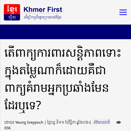
តើពាក្យការពារសន្តិភាពទោះ
ក្នុងតម្លៃណាក៏ដោយគឺជា
ពាក្យគំរាមអ្នកប្រឆំាងមែន
ដែរឬទេ?
ដោយ៖ Yeung Sreypoch ​​ | ថ្ងៃចន្ទ ទី១១ ខែវិច្ឆិកា ឆ្នាំ២០២៤
ព័ត៌មានជាតិ
656