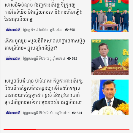
សាសន៍៦ចំណុច ជំរុញការអភិវឌ្ឍទីក្រុងឱ្យ
កាន់តែទំនើប និងឆ្លើយតបទៅនឹងការកើនឡើង
នៃនគរូបនីយកម្ម
ព័ត៌មានជាតិ
ថ្ងៃចន្ទ ទី១៧ ខែមិថុនា ឆ្នាំ២០២៤​
690
តើការចូលរួម «មូលនិធិកសាងហេដ្ឋារចនាសម្ព័ន្ធ
តាមព្រំដែន» ឆ្លុះបញ្ចាំងពីអ្វីខ្លះ?
ព័ត៌មានជាតិ
ថ្ងៃព្រហស្បតិ៍ ទី២៦ ខែធ្នូ ឆ្នាំ២០២៤​
582
សម្តេចធិបតី ហ៊ុន ម៉ាណែត៖ កិច្ចការពារអភិរក្ស
និងលើកតម្លៃបេតិកភណ្ឌវប្បធម៌តែងតែទទួល
បានការយកចិត្តទុកដាក់ខ្ពស់ និងត្រូវបានចាត់
ទុកជាកិច្ចការអាទិភាពមួយរបស់រាជរដ្ឋាភិបាល
ព័ត៌មានជាតិ
ថ្ងៃព្រហស្បតិ៍ ទី២២ ខែសីហា ឆ្នាំ២០២៤​
644