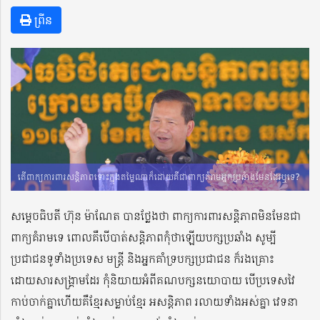
ព្រីន
តើពាក្យការពារសន្តិភាពទោះក្នុងតម្លៃណាក៏ដោយគឺជាពាក្យគំរាមអ្នកប្រឆំាងមែនដែរឬទេ?
សម្តេចធិបតី ហ៊ុន ម៉ាណែត បានថ្លែងថា ពាក្យការពារសន្តិភាពមិនមែនជា
ពាក្យគំរាមទេ ពោលគឺបើបាត់សន្តិភាពកុំថាឡើយបក្សប្រឆាំង សូម្បី
ប្រជាជនទូទាំងប្រទេស មន្រ្តី និងអ្នកគាំទ្របក្សប្រជាជន ក៏រងគ្រោះ
ដោយសារសង្រ្គាមដែរ កុំនិយាយអំពីគណបក្សនយោបាយ បើប្រទេសវៃ
កាប់ចាក់គ្នាហើយគឺខ្មែរសម្លាប់ខ្មែរ អសន្តិភាព រលាយទាំងអស់គ្នា វេទនា