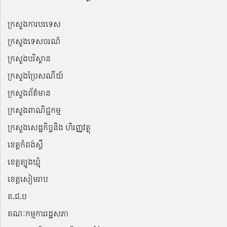
ក្រសួងការបរទេស
ក្រសួងទេសចរណ៍
ក្រសួងបរិស្ថាន
ក្រសួងប្រៃសណីយ៍
ក្រសួងព័ត៌មាន
ក្រសួងពាណិជ្ជកម្ម
ក្រសួងសេដ្ឋកិច្ចនិង ហិរញ្ញវត្ថុ
ខេត្តកំពង់ស្ពឺ
ខេត្តត្បូងឃ្មុំ
ខេត្តសៀមរាប
គ.ជ.ប
គណៈកម្មការរដ្ឋសភា