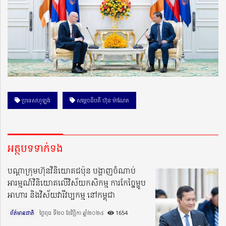
ប្រទេសហូឡង់
សម្តេចធិបតី ហ៊ុន ម៉ាណែត
អត្ថបទទាក់ទង
បណ្តាក្រុមហ៊ុនវិនិយោគជប៉ុន បង្ហាញចំណាប់
អារម្មណ៍វិនិយោគលើវិស័យកសិកម្ម ការកែច្នៃម្ហូប
អាហារ និងវិស័យវារីវប្បកម្ម នៅកម្ពុជា
ព័ត៌មានជាតិ
ថ្ងៃពុធ ទី២០ ខែវិច្ឆិកា ឆ្នាំ២០២៤​
1654