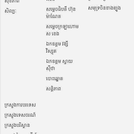
សុខភាព
សមុទ្រចិនខាងត្បូង
សម្ដេចធិបតី ហ៊ុន
សិល្បៈ
ម៉ាណែត
សម្ដេចក្រឡាហោម
ស ខេង
ឯកឧត្តម វង្សី
វិស្សុត
ឯកឧត្តម ស្វាយ
ស៊ីថា
បោះឆ្នោត
សន្តិភាព
ក្រសួងការបរទេស
ក្រសួងទេសចរណ៍
ក្រសួងបរិស្ថាន