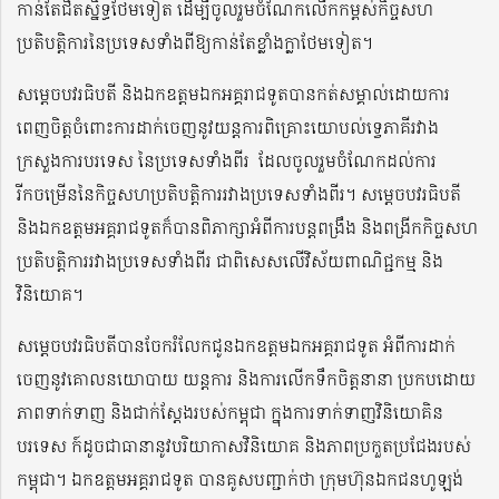
កាន់តែជិតស្និទ្ធថែមទៀត ដើម្បីចូលរួមចំណែកលើកកម្ពស់កិច្ចសហ
ប្រតិបត្តិការនៃប្រទេសទាំងពីឱ្យកាន់តែខ្លាំងក្លាថែមទៀត។
សម្ដេចបវរធិបតី និងឯកឧត្តមឯកអគ្គរាជទូតបានកត់សម្គាល់ដោយការ
ពេញចិត្តចំពោះការដាក់ចេញនូវយន្តការពិគ្រោះយោបល់ទេ្វភាគីរវាង
ក្រសួងការបរទេស​ នៃប្រទេសទាំងពីរ ដែលចូលរួមចំណែកដល់ការ
រីកចម្រើននៃកិច្ចសហប្រតិបត្តិការរវាងប្រទេសទាំងពីរ។ សម្តេច​បវរ​ធិបតី​
និង​ឯកឧត្តម​អគ្គរាជទូត​ក៏បាន​ពិភាក្សាអំពីការបន្ត​ពង្រឹង​ និង​ពង្រីក​កិច្ចសហ
ប្រតិបត្តិការរវាង​ប្រទេសទាំងពីរ ជាពិសេសលេីវិស័យពាណិជ្ជកម្ម និង
វិនិយោគ​។
សម្ដេចបវរធិបតីបានចែករំលែកជូនឯកឧត្តមឯកអគ្គរាជទូត​ អំពីការដាក់
ចេញនូវគោលនយោបាយ​ យន្តការ​ និង​ការលេីកទឹកចិត្តនានា​ ប្រកបដោយ
ភាពទាក់ទាញ និងជាក់ស្ដែងរបស់កម្ពុជា ក្នុងការទាក់ទាញវិនិយោគិន
បរទេស ក៍ដូចជាធានានូវ​បរិយាកាស​វិនិយោគ​ និងភាពប្រកួតប្រជែងរបស់
កម្ពុជា។ ឯកឧត្តម​អគ្គរាជទូត​ បាន​គូសបញ្ជាក់ថា ក្រុមហ៊ុនឯកជនហូឡង់