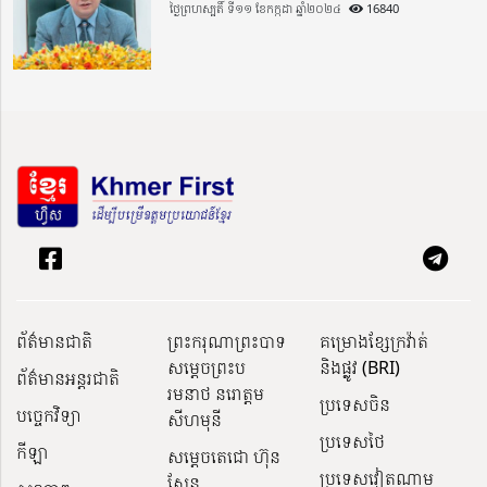
ថ្ងៃព្រហស្បតិ៍ ទី១១ ខែកក្កដា ឆ្នាំ២០២៤
16840
ព័ត៌មានជាតិ
ព្រះករុណាព្រះបាទ
គម្រោងខ្សែក្រវ៉ាត់
សម្តេចព្រះប
និងផ្លូវ (BRI)
ព័ត៌មានអន្តរជាតិ
រមនាថ នរោត្តម
ប្រទេសចិន
បច្ចេកវិទ្យា
សីហមុនី
ប្រទេសថៃ
កីឡា
សម្តេចតេជោ ហ៊ុន
ប្រទេសវៀតណាម
សែន