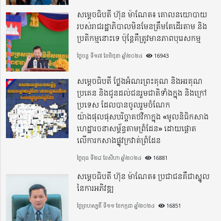
សម្តេចធិបតី ហ៊ុន ម៉ាណែត៖ គោលនយោបាយ
របស់រាជរដ្ឋាភិបាលមិនមែនត្រឹមតែដើរតាម និង
ប្រតិកម្មនោះទេ ប៉ុន្តែគឺត្រូវមានភាពបុរេសកម្ម
ថ្ងៃចន្ទ ទី១៧ ខែមិថុនា ឆ្នាំ២០២៤
16943
សម្តេចធិបតី ថ្លែងអំណរព្រះគុណ និងអរគុណ
ប្រគេន និងជូនដល់ជនរួមជាតិទាំងក្នុង​ និងក្រៅ
ប្រទេស​ ដែលបានចូលរួមចំណែក
យ៉ាងផុលផុសបរិច្ចាគថវិកាក្នុង «មូលនិធិកសាង
ហេដ្ឋារចនាសម្ព័ន្ធតាមព្រំដែន» ដោយផ្ដោត
លើការកសាងផ្លូវក្រវាត់ព្រំដែន
ថ្ងៃពុធ ទី២៨ ខែសីហា ឆ្នាំ២០២៤
16881
សម្តេចធិបតី ហ៊ុន ម៉ាណែត៖ ប្រជាជនគឺជាស្នូល
នៃការអភិវឌ្ឍ
ថ្ងៃព្រហស្បតិ៍ ទី១១ ខែកក្កដា ឆ្នាំ២០២៤
16851