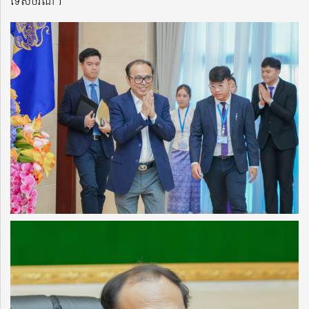
ទេសចរណ៍។