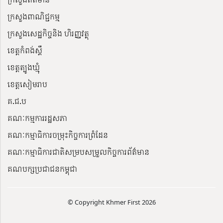
ក្រសួងពាណិជ្ជកម្ម
ក្រសួងសេដ្ឋកិច្ចនិង ហិរញ្ញវត្ថុ
ខេត្តកំពង់ស្ពឺ
ខេត្តត្បូងឃ្មុំ
ខេត្តសៀមរាប
គ.ជ.ប
គណៈកម្មការរដ្ឋសភា
គណៈកម្មាធិការចម្រុះកិច្ចការព្រំដែន
គណៈកម្មាធិការជាតិសម្របសម្រួលកិច្ចការព័ត៌មាន
គណបក្សប្រជាជនកម្ពុជា
© Copyright Khmer First 2026