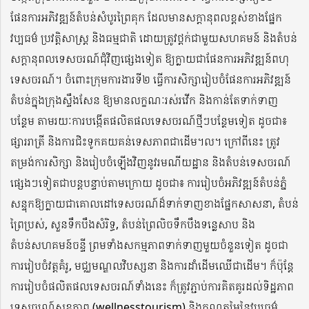
ផែនការអភិវឌ្ឍន៍តំបន់សំបូរព្រៃគុក ដែលមានសក្តានុពលខ្ពស់
ខាង
ផ្នែក
វប្បធម៌ ប្រវត្តិសាស្រ្ត
និងធម្មជាតិ
ដោយត្រូវ
ថ្ពក់
ជាមួយសហគមន៍ និងតំបន់
សក្តានុពលទេ
ស
ចរណ៍ជុំវិញផ្សេង
ទៀត
ឱ្យក្លាយជាផែនការអភិវឌ្ឍ
ន៍
ពហុ
ទេសចរណ៍
។
ចំពោះ
ក្រុមការងារទី២
ធ្វើការ
សិក្សា
រៀបចំផែនការអភិវឌ្ឍន៍
តំបន់
ក្នុង
ក្រុងស្ទឹងសែន ឱ្យមាន
លក្ខណៈ
រស់រវើក និង
កាន់តែ
ទាក់ទាញ
បន្ថែម
តាម
រយៈ
ការបង្កើតផលិតផលទេសចរ
ណ៍
ថ្មីៗបន្ថែមទៀត
ដូចជា
៖
ផ្សាររាត្រី និងការជិះទូកគយគន់ទេសភាពជាដើម។ល។ ក្រៅពីនេះ
ត្រូវ
តម្រង់
ការ
សិក្សា
និងរៀបចំឡើងវិញ
នូវរមណីយដ្ឋាន និងតំបន់ទេសចរណ៍
ផ្សេងៗទៀត
ជាបន្តបន្ទាប់តាមក្រោយ
ដូចជា៖
ការរៀបចំ
អភិវឌ្ឍន៍
តំបន់ភ្ន
សន្ទុកឱ្យក្លាយ
ជា
គោលដៅទេសចរ
ណ៍ដ៏ទាក់ទាញ
ខាងផ្នែកសាសនា, តំបន់
ព្រៃប្រស់,
សួនទឹកបឹងសំរិទ្ធ
,
តំបន់ព្រៃលិច
ទឹក
បឹងទន្លេសាប
និង
តំបន់សហគមន៍ចន្ទី
ព្រមទាំងសកម្មភាពទាក់ទាញមួយចំនួន
ទៀត ដូចជា
ការរៀបចំវត្តគំរូ, មជ្ឈមណ្ឌលវិបស្សនា និងការដាំដើមឈើជាដើម
។
ក៏ប៉ុន្តែ
ការ
រៀបចំ
ផលិតផលទេសចរ
ណ៍
ទាំងនេះ ក៏ត្រូវ
ភ្ជាប់
ការ
គិតគូរដល់
ទិដ្ឋភាព
ទេសចរ
ណ៍
សុខភាព
(
wellness
tourism)
និងគុណតម្លៃនៃវប្បធម៌