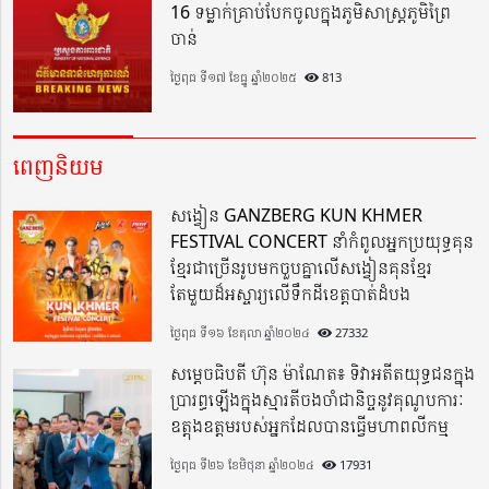
16 ទម្លាក់គ្រាប់បែកចូលក្នុងភូមិសាស្ត្រភូមិព្រៃ
ចាន់
ថ្ងៃពុធ ទី១៧ ខែធ្នូ ឆ្នាំ២០២៥
813
ពេញនិយម
សង្វៀន GANZBERG KUN KHMER
FESTIVAL CONCERT នាំកំពូលអ្នកប្រយុទ្ធគុន
ខ្មែរជាច្រើនរូបមកចួបគ្នាលើសង្វៀនគុនខ្មែរ
តែមួយដ៏អស្ចារ្យលើទឹកដីខេត្តបាត់ដំបង
ថ្ងៃពុធ ទី១៦ ខែតុលា ឆ្នាំ២០២៤
27332
សម្តេចធិបតី ហ៊ុន ម៉ាណែត៖ ទិវាអតីតយុទ្ធជនក្នុង
ប្រារព្ធឡើងក្នុងស្មារតីចងចាំជានិច្ចនូវគុណូបការៈ
ឧត្តុងឧត្តមរបស់អ្នកដែលបានធ្វើមហាពលីកម្ម
ថ្ងៃពុធ ទី២៦ ខែមិថុនា ឆ្នាំ២០២៤
17931