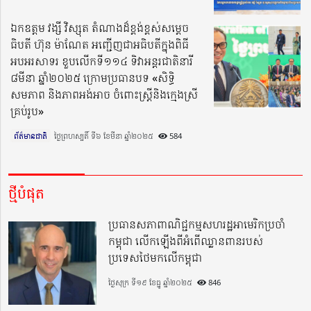
ឯកឧត្តម វង្សី វិស្សុត តំណាងដ៏ខ្ពង់ខ្ពស់សម្តេច
ធិបតី ហ៊ុន ម៉ាណែត អញ្ជើញជាអធិបតីក្នុងពិធី
អបអរសាទរ ខួបលើកទី១១៤ ទិវាអន្តរជាតិនារី
៨មីនា ឆ្នាំ២០២៥ ក្រោមប្រធានបទ «សិទ្ធិ
សមភាព និងភាពអង់អាច ចំពោះស្រ្តីនិងក្មេងស្រី
គ្រប់រូប»
ព័ត៌មានជាតិ
ថ្ងៃព្រហស្បតិ៍ ទី៦ ខែមីនា ឆ្នាំ២០២៥​
584
ថ្មីបំផុត
ប្រធានសភាពាណិជ្ជកម្មសហរដ្ឋអាមេរិកប្រចាំ
កម្ពុជា លើកឡើងពីអំពើឈ្លានពានរបស់
ប្រទេសថៃមកលើកម្ពុជា
ថ្ងៃសុក្រ ទី១៩ ខែធ្នូ ឆ្នាំ២០២៥
846