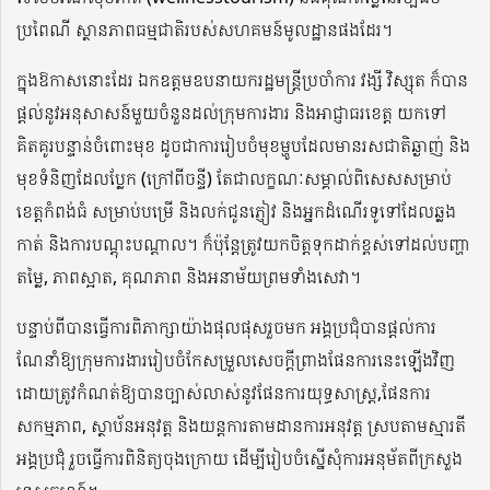
ប្រពៃណី
ស្ថានភាពធម្មជាតិ
របស់សហគមន៍មូលដ្ឋានផងដែរ។
ក្នុងឱកាសនោះដែរ
ឯកឧត្តមឧបនាយករដ្ឋមន្ត្រីប្រចាំការ
វង្សី វិស្សុត
ក៏
បាន
ផ្តល់នូវអនុសាសន៍មួយ
ចំនួន
ដល់ក្រុមការងារ និងអាជ្ញាធរខេត្ត
យកទៅ
គិតគូរ
បន្ទាន់ចំពោះមុខ ដូចជាការ
រៀបចំមុខ
ម្ហូប
ដែល
មានរសជាតិឆ
ញ់
និង
មុខទំនិញ
ដែល
ប្លែក
(
ក្រៅពីចន្ទី
)
តែជា
លក្ខណៈសម្គាល់
ពិសេសសម្រាប់
ខេត្តកំពង់ធំ
សម្រាប់
បម្រើ និង
លក់ជូនភ្ញៀវ និងអ្នកដំណើរទូទៅ
ដែលឆ្លង
កាត់
និងការបណ្តុះបណ្តាល។
ក៏
ប៉ុន្តែត្រូវយកចិត្តទុកដាក់
ខ្ពស់
ទៅ
ដល់បញ្ហា
តម្លៃ
,
ភាពស្អាត,
គុណភាព
និង
អនាម័យ
ព្រមទាំង
សេវា
។
បន្ទាប់ពីបានធ្វើ
ការ
ពិភាក្សាយ៉ាងផុលផុសរួចមក អង្គប្រជុំបានផ្តល់ការ
ណែនាំឱ្យក្រុមការងារ
រៀបចំកែសម្រួលសេចក្ដីព្រាងផែនការនេះឡើងវិញ
ដោយត្រូវ
កំណត់ឱ្យ
បាន
ច្បាស់លាស់នូវផែនការយុទ្ធសាស្ត្រ
,
ផែនការ
សកម្មភាព
, ស្ថាប័នអនុវត្ត និងយន្តការតាមដាន
ការ
អនុវត្ត
ស្របតាមស្មារតី
អង្គប្រជុំ រួចធ្វើការពិនិត្យ
ចុងក្រោយ ដើម្បីរៀបចំស្នើសុំការអនុម័តពីក្រសួង