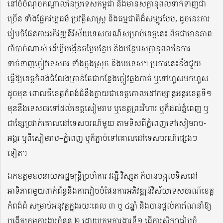
នៅចំ
ចំណុច
កណ្ដាល
នៃ
ប្រទេសកម្ពុជា និងមានសក្ដានុពលទាក់ទាញ
ជា
ច្រើន
ទាំង
ផ្នែក
វប្បធម៌
ប្រវត្តិសាស្ត្រ និងធម្មជាតិ
ដ៏សម្បូរបែប
,
ដូចនេះ
ការ
រៀបចំផែនការអភិវឌ្ឍន៍វិស័យទេសចរណ៍
សម្រាប់ខេត្តនេះ ពិតជាមានភាព
ចាំបាច់ណាស់
ដើម្បីបង្កើ
ន
តម្លៃបន្ថែម និង
បន្ថែមសក្ដានុពលនៃការ
ទាក់ទាញភ្ញៀវទេសចរ
ទាំង
ក្នុងស្រុក
និងបរទេស
។
ប្រការនេះ
នឹងជួយ
ធ្វើ
ឱ្យខេត្តកំពង់ធំ
លែង
គ្រាន់តែ
ជា
កន្លែងភ្ញៀវឆ្លងកាត់ ឬទៅហួសមកហួស
ដូចមុន
ពោលគឺ
ខេត្ត
កំពង់ធំ
នឹ
ង
ក្លាយ
ជាខេត្តគោលដៅកម្សាន្ត
អន្តរខេត្ត
ទី១
មុននឹងទេសចរទៅដល់ខេត្តសៀមរាប
ឬខេត្តព្រះវិហារ
ឬក៏ដល់ភ្នំពេញ
ឬ
ជា
ខ្សែ
ច្រវ
ក់
គោលដៅ
ទេសចរណ៍មួយ
តាមទិសពីភ្នំពេញទៅ
សៀមរាប-
អង្គរ
ឬពីសៀមរាប
–
ភ្នំពេញ
ឬក៏ភ្ជាប់ទៅគោលដៅទេសចរណ៍
ផ្សេងៗ
ទៀត
។​
ឯកឧត្តមឧបនាយករដ្ឋមន្ត្រីប្រចាំការ
វង្សី វិស្សុត
ក៏បានចង្អុលទិសដៅ
អាទិភាពមួយពាក់ព័ន្ធ
នឹង
ការ
រៀបចំផែនការអភិវឌ្ឍន៍វិស័យទេសចរណ៍ខេត្ត
កំពង់ធំ
សម្រាប់អនុវត្តក្នុងរយៈពេល ៣ ឬ ៤ឆ្នាំ
និងបានផ្តល់
ការណែនាំឱ្យ
បង្កើតក្រុមការងារ
ចំនួន ២ ដោយក្រុមការងារទី១ ធ្វើ
ការ
សិក្សារៀបចំ