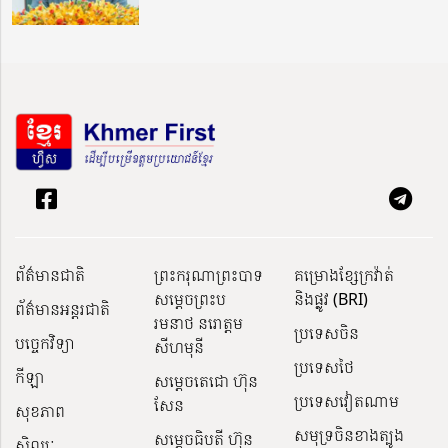
ព័ត៌មានជាតិ
ព្រះករុណាព្រះបាទ
គម្រោងខ្សែក្រវ៉ាត់
សម្តេចព្រះប
និងផ្លូវ (BRI)
ព័ត៌មានអន្តរជាតិ
រមនាថ នរោត្តម
ប្រទេសចិន
បច្ចេកវិទ្យា
សីហមុនី
ប្រទេសថៃ
កីឡា
សម្តេចតេជោ ហ៊ុន
ប្រទេសវៀតណាម
សែន
សុខភាព
សមុទ្រចិនខាងត្បូង
សម្ដេចធិបតី ហ៊ុន
សិល្បៈ