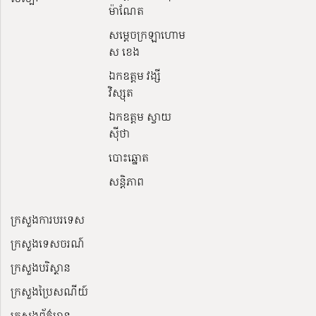
ម៉ាណែត
សម្ដេចក្រឡាហោម
ស ខេង
ឯកឧត្តម វង្សី
វិស្សុត
ឯកឧត្តម ស្វាយ
ស៊ីថា
បោះឆ្នោត
សន្តិភាព
ក្រសួងការបរទេស
ក្រសួងទេសចរណ៍
ក្រសួងបរិស្ថាន
ក្រសួងប្រៃសណីយ៍
ក្រសួងព័ត៌មាន