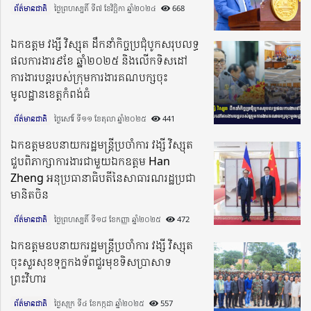
ព័ត៌មានជាតិ
ថ្ងៃព្រហស្បតិ៍ ទី៧ ខែវិច្ឆិកា ឆ្នាំ២០២៤​
668
ឯកឧត្តម វង្សី វិស្សុត ដឹកនាំកិច្ចប្រជុំបូកសរុបលទ្ធ
ផលការងារ៩ខែ ឆ្នាំ២០២៥ និងលើកទិសដៅ
ការងារបន្តរបស់ក្រុមការងារគណបក្សចុះ
មូលដ្ឋានខេត្តកំពង់ធំ
ព័ត៌មានជាតិ
ថ្ងៃសៅរ៍ ទី១១ ខែតុលា ឆ្នាំ២០២៥​
441
ឯកឧត្តមឧបនាយករដ្ឋមន្ត្រីប្រចាំការ វង្សី វិស្សុត
ជួបពិភាក្សាការងារជាមួយឯកឧត្តម Han
Zheng អនុប្រធានាធិបតីនៃសាធារណរដ្ឋប្រជា
មានិតចិន
ព័ត៌មានជាតិ
ថ្ងៃព្រហស្បតិ៍ ទី១៨ ខែកញ្ញា ឆ្នាំ២០២៥​
472
ឯកឧត្តមឧបនាយករដ្ឋមន្ត្រីប្រចាំការ វង្សី វិស្សុត
ចុះសួរសុខទុក្ខកងទ័ពជួរមុខទិសប្រាសាទ
ព្រះវិហារ
ព័ត៌មានជាតិ
ថ្ងៃសុក្រ ទី៤ ខែកក្កដា ឆ្នាំ២០២៥​
557