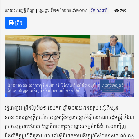
ដោយ៖ សម្បត្តិ កិត្យា ​​ | ថ្ងៃអង្គារ ទី២១ ខែមករា ឆ្នាំ២០២៥
ព័ត៌មានជាតិ
799
ព្រីន
ឯកឧត្តមឧបនាយករដ្ឋមន្ត្រីប្រចាំការ វង្សី វិស្សុត ដឹកនាំកិច្ចប្រជុំពិគ្រោះយោបល់រៀបចំ
ផែនការជំរុញការអភិវឌ្ឍវិស័យទេសចរណ៍ខេត្តកំពង់ធំ
(
ភ្នំពេញ)៖
ព្រឹកថ្ងៃទី២១ ខែមករា ឆ្នាំ២០២៥ ឯកឧត្តម
វង្សី វិស្សុត
ឧបនាយករដ្ឋមន្ត្រីប្រចាំការ រដ្ឋមន្រ្តីទទួលបន្ទុកទីស្តីការគណៈរដ្ឋមន្ត្រី និងជា
ប្រធានក្រុមការងាររាជរដ្ឋាភិបាលចុះមូលដ្ឋានខេត្តកំពង់ធំ
បានអញ្ជើញ
ដឹកន
ាំកិច្ចប្រជុំពិគ្រោះយោបល់ស្ដីពី
ផែនការអភិវឌ្
ឍន៍វិស័យ
ទេសចរណ៍ខេត្ត