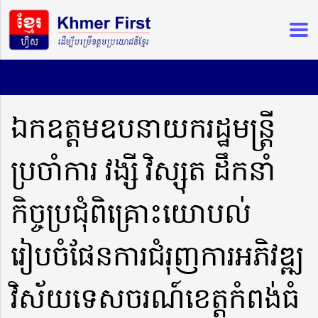
ឯកឧត្តមឧបនាយករដ្ឋមន្ត្រី
ប្រចាំការ វង្សី វិស្សុត ដឹកនាំ
កិច្ចប្រជុំពិគ្រោះយោបល់
រៀបចំផែនការជំរុញការអភិវឌ្ឍ
វិស័យទេសចរណ៍ខេត្តកំពង់ធំ