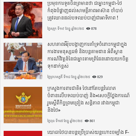
ប្រមុខការទូតចិនព្រមានថា ជម្លោះកម្ពុជា-ថៃ
កំពុងបំផ្លាញដល់សាមគ្គីភាពអាស៊ាន ចាំបាច់
ត្រូវឈានដល់បទឈប់បាញ់ជាអាទិភាព !
ថ្ងៃសុក្រ ទី១៩ ខែធ្នូ ឆ្នាំ២០២៥
878
សហភាពអឺរ៉ុបបង្ហាញការគាំទ្រចំពោះកម្ពុជាក្នុង
ការងារមនុស្សធម៌ និងបន្តតាមដាន អំពីស្ថាន
ការណ៍វិវត្តន៍នៃជម្លោះតាមព្រំដែនដោយយកចិត្ត
ទុកដាក់ខ្ពស់
ថ្ងៃព្រហស្បតិ៍ ទី១៨ ខែធ្នូ ឆ្នាំ២០២៥
829
ក្រសួងការពារជាតិ៖ ថៃនៅតែបន្តរំលោភ
បំពានលើបទឈប់បាញ់ និង«សេចក្តីថ្លែងការណ៍
រួមស្តីពីកិច្ចព្រមព្រៀង សន្តិភាព រវាងកម្ពុជា
និងថៃ»
ថ្ងៃពុធ ទី១៧ ខែធ្នូ ឆ្នាំ២០២៥
861
យោធាថៃបានបន្តប្រើប្រាស់យន្តហោះចម្បាំង F-