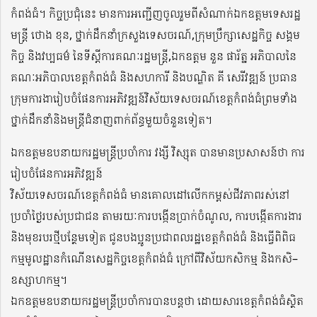
កំពង់ធំ
។
កិច្ចប្រជុំ
នេះ មានការអញ្ជើញចូលរួមពីសំណាក់
ឯកឧត្តមទេសរដ្ឋ
មន្ត្រី ថោង ខុន
,
ថ្នាក់ដឹកនាំ
ក្រសួងទេសចរណ៍
,
ក្រុមប្រឹក្សាសេដ្ឋកិច្ច សង្គម
កិច្ច និងវប្បធម៌
នៃទីស្តីការគណៈរដ្ឋមន្រ្តី
,
ឯកឧត្តម នួន ផារ័ត្ន អភិបាលនៃ
គណៈអភិបាលខេត្តកំពង់ធំ
និងសហការី និងបណ្ឌិត គី សេរីវឌ្ឍន៍
ប្រធាន
ក្រុមការងារៀបចំ
ផែនការអភិវឌ្ឍន៍វិស័យទេសចរណ៍ខេត្តកំពង់ធំ
ព្រមទាំង
ថ្នាក់ដឹកនាំ
និងមន្ត្រីជំនាញពាក
់ព័ន្ធ
មួយចំនួនទៀត
។
ឯកឧត្តម
ឧបនាយករដ្ឋមន្ត្រីប្រចាំការ
វង្សី វិស្សុត
បាន
មានប្រសាសន៍ថា
កា
រ
រៀបចំ
ផែនការអភិវឌ្ឍន៍
វិស័យទេសចរណ៍ខេត្តកំពង់ធំ
មានគោលដៅលើកកម្ពស់ជីវភាព
រស់នៅ
ប្រចាំថ្ងៃ
របស់ប្រជាជន តាមរយៈការបង្កើនប្រាក់ចំណូល, ការបង្កើតការងារ
និងមុខរបរថ្មីបន្ថែមទៀត
ជូនបងប្អូនប្រជាពលរដ្ឋខេត្តកំពង់ធំ
និងធ្វើពិពិធ
កម្មមូលដ្ឋានកំណើនសេដ្ឋកិច្ចខេត្តកំពង់ធំ ក្រៅពីវិស័យកសិកម្ម និងកសិ
–
ឧស្សាហកម្ម។
ឯកឧត្តមឧបនាយករដ្ឋមន្ត្រីប្រចាំការ
បានបន្តថា ដោយសារ
ខេត្តកំពង់ធំស្ថិត