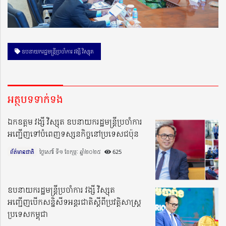
ឧបនាយករដ្ឋមន្ក្រីប្រចាំការ វង្សី វិស្សុត
អត្ថបទទាក់ទង
ឯកឧត្តម វង្សី វិស្សុត ឧបនាយករដ្ឋមន្ត្រីប្រចាំការ
អញ្ជើញទៅបំពេញទស្សនកិច្ចនៅប្រទេសជប៉ុន
ព័ត៌មានជាតិ
ថ្ងៃសៅរ៍ ទី១ ខែកុម្ភៈ ឆ្នាំ២០២៥​
625
ឧបនាយករដ្ឋមន្ត្រីប្រចាំការ វង្សី វិស្សុត
អញ្ជើញបើកសន្និសីទអន្តរជាតិស្តីពីប្រវត្តិសាស្ត្រ
ប្រទេសកម្ពុជា