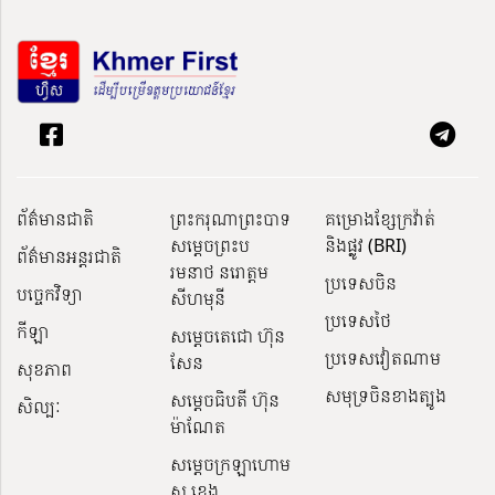
ព័ត៌មានជាតិ
ព្រះករុណាព្រះបាទ
គម្រោងខ្សែក្រវ៉ាត់
សម្តេចព្រះប
និងផ្លូវ (BRI)
ព័ត៌មានអន្តរជាតិ
រមនាថ នរោត្តម
ប្រទេសចិន
បច្ចេកវិទ្យា
សីហមុនី
ប្រទេសថៃ
កីឡា
សម្តេចតេជោ ហ៊ុន
ប្រទេសវៀតណាម
សែន
សុខភាព
សមុទ្រចិនខាងត្បូង
សម្ដេចធិបតី ហ៊ុន
សិល្បៈ
ម៉ាណែត
សម្ដេចក្រឡាហោម
ស ខេង