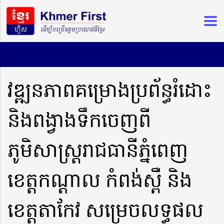
វឌ្ឍនភាពគម្រោងប្រព័ន្ធរំដោះ
និងពង្វាងទឹកចេញពី
ភូមិសាស្ត្ររាជធានីភ្នំពេញ
ខេត្តកណ្តាល កំពង់ស្ពឺ និង
ខេត្តតាកែវ សម្រេចលទ្ធផល