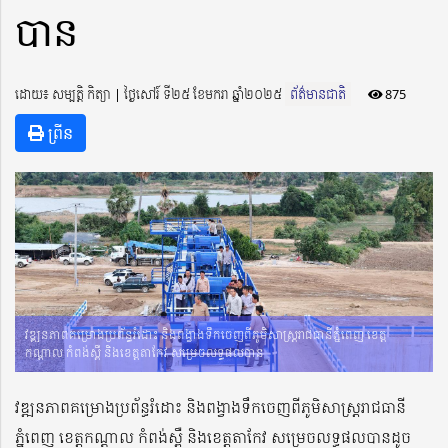
បាន
ដោយ៖ សម្បត្តិ កិត្យា ​​ | ថ្ងៃសៅរ៍ ទី២៥ ខែមករា ឆ្នាំ២០២៥
ព័ត៌មានជាតិ
875
ព្រីន
វឌ្ឍនភាពគម្រោងប្រព័ន្ធរំដោះ និងពង្វាងទឹកចេញពីភូមិសាស្ត្ររាជធានីភ្នំពេញ ខេត្ត
កណ្តាល កំពង់ស្ពឺ និងខេត្តតាកែវ សម្រេចលទ្ធផលបាន
វឌ្ឍនភាពគម្រោងប្រព័ន្ធរំដោះ និងពង្វាងទឹកចេញពីភូមិសាស្ត្ររាជធានី
ភ្នំពេញ ខេត្តកណ្តាល កំពង់ស្ពឺ និងខេត្តតាកែវ សម្រេចលទ្ធផលបានដូច