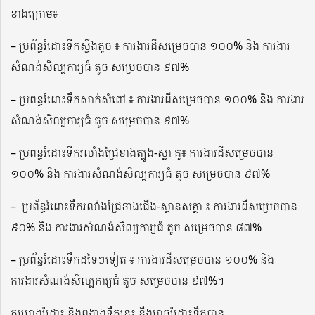
ខាងក្រោម៖
– ប្រព័ន្ធរំដោះទឹកស្ទឹងតូច ៖ ការងារដីសម្រេចបាន ១០០% និង ការងារ
សំណង់សិល្បការ្យធំ តូច សម្រេចបាន ៩៧%
– ប្រពន្ធរំដោះទឹកសាក់សំពៅ ៖ ការងារដីសម្រេចបាន ១០០% និង ការងារ
សំណង់សិល្បការ្យធំ តូច សម្រេចបាន ៩៧%
– ប្រពន្ធរំដោះទឹករលាំងជ្រៃខាងត្បូង-ស្លា គូ៖ ការងារដីសម្រេចបាន
១០០% និង ការងារសំណង់សិល្បការ្យធំ តូច សម្រេចបាន ៩៧%
– ប្រព័ន្ធរំដោះទឹករលាំងជ្រៃខាងជើង-ស្ពានសត្ថា ៖ ការងារដីសម្រេចបាន
៩០% និង ការងារសំណង់សិល្បការ្យធំ តូច សម្រេចបាន ៨៧%
– ប្រព័ន្ធរំដោះទឹកដទៃៗទៀត ៖ ការងារដីសម្រេចបាន ១០០% និង
ការងារសំណង់សិល្បការ្យធំ តូច សម្រេចបាន ៩៧%។
គម្រោងរំដោះ និងពង្វាងទឹកនេះ នឹងអាចរំដោះទឹកបាន