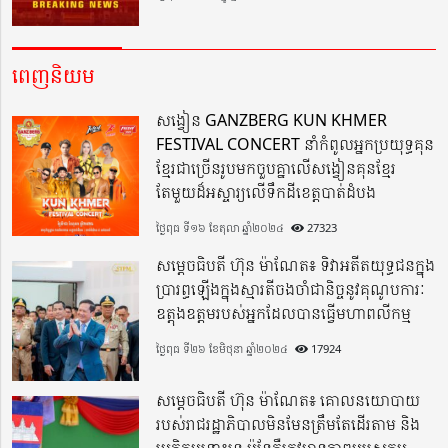
ពេញនិយម
សង្វៀន GANZBERG KUN KHMER
FESTIVAL CONCERT នាំកំពូលអ្នកប្រយុទ្ធគុន
ខ្មែរជាច្រើនរូបមកចួបគ្នាលើសង្វៀនគុនខ្មែរ
តែមួយដ៏អស្ចារ្យលើទឹកដីខេត្តបាត់ដំបង
ថ្ងៃពុធ ទី១៦ ខែតុលា ឆ្នាំ២០២៤
27323
សម្តេចធិបតី ហ៊ុន ម៉ាណែត៖ ទិវាអតីតយុទ្ធជនក្នុង
ប្រារព្ធឡើងក្នុងស្មារតីចងចាំជានិច្ចនូវគុណូបការៈ
ឧត្តុងឧត្តមរបស់អ្នកដែលបានធ្វើមហាពលីកម្ម
ថ្ងៃពុធ ទី២៦ ខែមិថុនា ឆ្នាំ២០២៤
17924
សម្តេចធិបតី ហ៊ុន ម៉ាណែត៖ គោលនយោបាយ
របស់រាជរដ្ឋាភិបាលមិនមែនត្រឹមតែដើរតាម និង