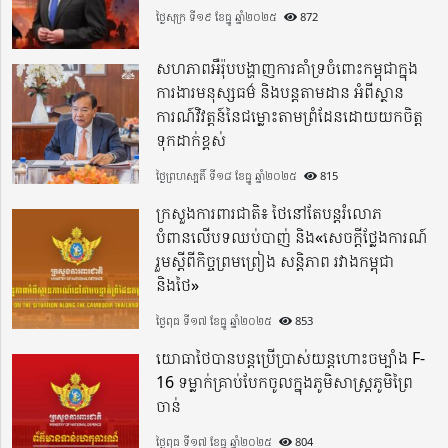
ថ្ងៃសុក្រ ទី១៩ ខែធ្នូ ឆ្នាំ២០២៥
872
សហភាពអឺរ៉ុបបង្ហាញការគាំទ្រចំពោះកម្ពុជាក្នុង
ការងារមនុស្សធម៌ និងបន្តតាមដាន អំពីស្ថាន
ការណ៍វិវត្តន៍នៃជម្លោះតាមព្រំដែនដោយយកចិត្ត
ទុកដាក់ខ្ពស់
ថ្ងៃព្រហស្បតិ៍ ទី១៨ ខែធ្នូ ឆ្នាំ២០២៥
815
ក្រសួងការពារជាតិ៖ ថៃនៅតែបន្តរំលោភ
បំពានលើបទឈប់បាញ់ និង«សេចក្តីថ្លែងការណ៍
រួមស្តីពីកិច្ចព្រមព្រៀង សន្តិភាព រវាងកម្ពុជា
និងថៃ»
ថ្ងៃពុធ ទី១៧ ខែធ្នូ ឆ្នាំ២០២៥
853
យោធាថៃបានបន្តប្រើប្រាស់យន្តហោះចម្បាំង F-
16 ទម្លាក់គ្រាប់បែកចូលក្នុងភូមិសាស្ត្រភូមិព្រៃ
ចាន់
ថ្ងៃពុធ ទី១៧ ខែធ្នូ ឆ្នាំ២០២៥
804