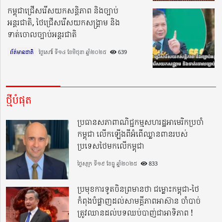
កម្ពុជាជ្រើសរើសយកសន្តិភាព និងច្បាប់
អន្តរជាតិ, ថៃជ្រើសរើសយកសង្គ្រាម និង
ទាត់ចោលច្បាប់អន្តរជាតិ
ព័ត៌មានជាតិ
ថ្ងៃសៅរ៍ ទី១៤ ខែមិថុនា ឆ្នាំ២០២៥​
639
ថ្មីបំផុត
ប្រធានសភាពាណិជ្ជកម្មសហរដ្ឋអាមេរិកប្រចាំ
កម្ពុជា លើកឡើងពីអំពើឈ្លានពានរបស់
ប្រទេសថៃមកលើកម្ពុជា
ថ្ងៃសុក្រ ទី១៩ ខែធ្នូ ឆ្នាំ២០២៥
833
ប្រមុខការទូតចិនព្រមានថា ជម្លោះកម្ពុជា-ថៃ
កំពុងបំផ្លាញដល់សាមគ្គីភាពអាស៊ាន ចាំបាច់
ត្រូវឈានដល់បទឈប់បាញ់ជាអាទិភាព !