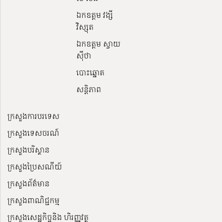
ឯកឧត្តម វង្សី
វិស្សុត
ឯកឧត្តម ស្វាយ
ស៊ីថា
បោះឆ្នោត
សន្តិភាព
ក្រសួងការបរទេស
ក្រសួងទេសចរណ៍
ក្រសួងបរិស្ថាន
ក្រសួងប្រៃសណីយ៍
ក្រសួងព័ត៌មាន
ក្រសួងពាណិជ្ជកម្ម
ក្រសួងសេដ្ឋកិច្ចនិង ហិរញ្ញវត្ថុ