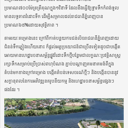
ប្រមាណ៧០០ម៉ែត្រត្រីគុណក្នុង១វិនាទី ដែលនឹងធ្វើឱ្យទ្វារទឹកកំពង់ទួល
មានលទ្ធភាពរំដោះទឹក ដើម្បីសម្រាលដល់រាជធានីភ្នំពេញបាន
ប្រមាណ៦៥%ដោយសុវត្ថិភាព ។
តាមរយៈគម្រោងនេះ ក្រៅពីកាត់បន្ថយការជន់លិចរាជធានីភ្នំពេញដោយ
ជំនន់ទឹកភ្លៀងហើយនោះ ក៏ផ្តល់អត្ថប្រយោជន៍ជាច្រើនទៀតដូចជាបង្កើត
អោយមានហេដ្ឋារចនាសម្ព័ន្ធផ្លូវរំដោះទឹកថ្មីបន្ថែមជាលក្ខណៈប្រវត្តិសាស្ត្រ
រក្សាទឹកសម្រាប់ប្រើប្រាស់ពហុបំណង ភ្ជាប់បណ្តាញគមនាគមន៍ពីក្នុង
តំបន់មកខាងក្រៅគម្រោង បង្កើតតំបន់ទេសចរណ៍ថ្មីៗ និងបង្កើនបាននូវ
សក្តានុពលនៃការអភិវឌ្ឍនគរូបនីយកម្ម និងហេដ្ឋារចនាសម្ព័ន្ធផ្សេងៗ
ផងដែរ ។