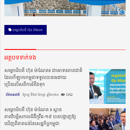
សម្ដេចធិបតី ហ៊ុន ម៉ាណែត
អត្ថបទទាក់ទង
សម្តេចធិបតី ហ៊ុន ម៉ាណែត៖ ជាមោទនភាពជាតិ
ដែលកីឡាករកម្ពុជាទទួលបានមេដាយ
ច្រើនលើសពីការរំពឹងទុក
ព័ត៌មានជាតិ
ថ្ងៃចន្ទ ទី២៦ ខែកុម្ភៈ ឆ្នាំ២០២៤​
1252
សម្តេចធិបតី ហ៊ុន ម៉ាណែត ៖ ស្ថាន
ភាពវិបត្តិសកលជំងឺកូវីដ-១៩ បានបង្ហាញឱ្យ
ឃើញពីភាពធន់នៃសេដ្ឋកិច្ចកម្ពុជា