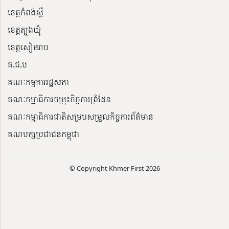
ខេត្តកំពង់ស្ពឺ
ខេត្តត្បូងឃ្មុំ
ខេត្តសៀមរាប
គ.ជ.ប
គណៈកម្មការរដ្ឋសភា
គណៈកម្មាធិការចម្រុះកិច្ចការព្រំដែន
គណៈកម្មាធិការជាតិសម្របសម្រួលកិច្ចការព័ត៌មាន
គណបក្សប្រជាជនកម្ពុជា
© Copyright Khmer First 2026