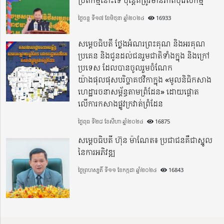
ប្រតិកម្មនោះទេ ប៉ុន្តែគឺត្រូវមានភាពបុរេសកម្ម
ថ្ងៃចន្ទ ទី១៧ ខែមិថុនា ឆ្នាំ២០២៤
16933
សម្តេចធិបតី ថ្លែងអំណរព្រះគុណ និងអរគុណ
ប្រគេន និងជូនដល់ជនរួមជាតិទាំងក្នុង​ និងក្រៅ
ប្រទេស​ ដែលបានចូលរួមចំណែក
យ៉ាងផុលផុសបរិច្ចាគថវិកាក្នុង «មូលនិធិកសាង
ហេដ្ឋារចនាសម្ព័ន្ធតាមព្រំដែន» ដោយផ្ដោត
លើការកសាងផ្លូវក្រវាត់ព្រំដែន
ថ្ងៃពុធ ទី២៨ ខែសីហា ឆ្នាំ២០២៤
16875
សម្តេចធិបតី ហ៊ុន ម៉ាណែត៖ ប្រជាជនគឺជាស្នូល
នៃការអភិវឌ្ឍ
ថ្ងៃព្រហស្បតិ៍ ទី១១ ខែកក្កដា ឆ្នាំ២០២៤
16843