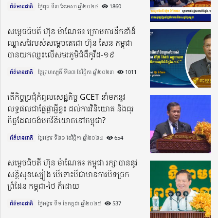
ព័ត៌មានជាតិ
ថ្ងៃពុធ ទី៣ ខែមេសា ឆ្នាំ២០២៤​
1860
សម្តេចធិបតី ហ៊ុន ម៉ាណែត៖ ក្រោមការដឹកនាំដ៏
ឈ្លាសវៃរបស់សម្តេចតេជោ ហ៊ុន សែន កម្ពុជា
បានយកឈ្នះលើសមរភូមិជំងឺកូវីដ-១៩
ព័ត៌មានជាតិ
ថ្ងៃព្រហស្បតិ៍ ទី២៣ ខែវិច្ឆិកា ឆ្នាំ២០២៣​
1011
តើកិច្ចប្រជុំកំពូលសេដ្ឋកិច្ច GCET នាំមកនូវ
លទ្ធផលជាផ្លែផ្កាអ្វីខ្លះ ដល់ការវិនិយោគ និងធុរ
កិច្ចដែលចង់មកវិនិយោគនៅកម្ពុជា?
ព័ត៌មានជាតិ
ថ្ងៃអង្គារ ទី២៦ ខែវិច្ឆិកា ឆ្នាំ២០២៤​
654
សម្តេចធិបតី ហ៊ុន ម៉ាណែត៖ កម្ពុជា រក្សាបាននូវ
សន្តិសុខស្បៀង បើទោះបីជាមានការបិទច្រក
ព្រំដែន កម្ពុជា-ថៃ ក៏ដោយ
ព័ត៌មានជាតិ
ថ្ងៃអង្គារ ទី១ ខែកក្កដា ឆ្នាំ២០២៥​
537