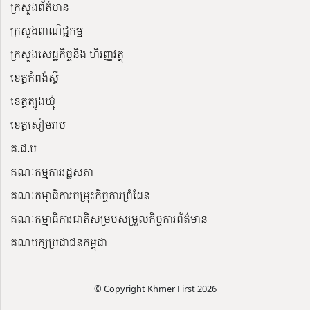
ក្រសួងព័ត៌មាន
ក្រសួងពាណិជ្ជកម្ម
ក្រសួងសេដ្ឋកិច្ចនិង ហិរញ្ញវត្ថុ
ខេត្តកំពង់ស្ពឺ
ខេត្តត្បូងឃ្មុំ
ខេត្តសៀមរាប
គ.ជ.ប
គណៈកម្មការរដ្ឋសភា
គណៈកម្មាធិការចម្រុះកិច្ចការព្រំដែន
គណៈកម្មាធិការជាតិសម្របសម្រួលកិច្ចការព័ត៌មាន
គណបក្សប្រជាជនកម្ពុជា
© Copyright Khmer First 2026