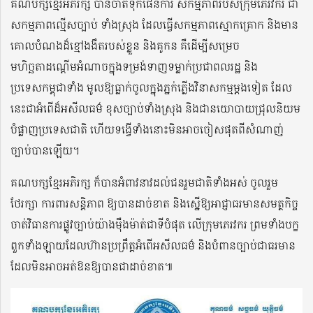
គណបក្សខ្មែរអភិរក្ស បានចាត់ទុកផែនការ សកម្មភាពរបស់ក្រុមភេរវករ ជា
សកម្មភាពល្មើសច្បាប់ ទាំងស្រុង ដែលធ្វើសកម្មភាពស្មោកគ្រោក និងមាន
គោលបំណងដ៏ខ្មៅងងឹតរបស់ខ្លួន និងគូកន គឺដើម្បីសម្រេច
មហិច្ឆតាដណ្តើមអំណាចក្នុងទម្រង់ទាញទម្លាក់ប្រជាពលរដ្ឋ និង
ប្រទេសកម្ពុជាទាំង មូលឱ្យធ្លាក់ចូលក្នុងភ្នក់ភ្លើងវិនាសកម្មម្តងទៀត ដែល
នេះជាអំពើដ៏អសីលធម៌ ខុសច្បាប់ទាំងស្រុង និងជានយោបាយជ្រុលនិយម
បំផ្លាញប្រទេសជាតិ ហើយទង្វើទាំងនោះមិនអាចចៀសផុតពីសំណាញ់
ច្បាប់បានឡើយ។
គណបក្សខ្មែរអភិរក្ស ក៏បានអំពាវនាវដល់ជនរួមជាតិទាំងអស់ ចូលរួម
ថែរក្សា ការពារសន្តិភាព ឱ្យបានដាច់ខាត និងស្នើឱ្យអាជ្ញាធរមានសមត្ថកិច្ច
ចាត់វិធានការផ្លូវច្បាប់យ៉ាងម៉ឺងម៉ាត់ជាទីបំផុត លើក្រុមភេរវករ ព្រមទាំងបក្ខ
ពួកទាំងឡាយដែលហ៊ានប្រព្រឹត្តអំពើអសីលធម៌ និងបំពានច្បាប់ជាធរមាន
ដែលមិនអាចអត់ឱនឱ្យបានជាដាច់ខាត៕