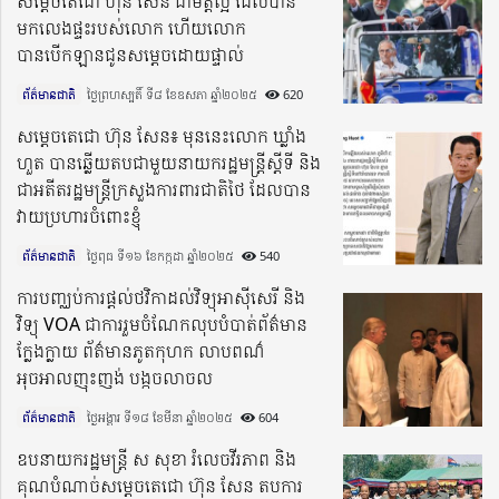
សម្ដេចតេជោ ហ៊ុន សែន ជាមិត្តល្អ ដែលបាន
មកលេងផ្ទះរបស់លោក ហើយលោក
បានបើកឡានជូនសម្ដេចដោយផ្ទាល់
ព័ត៌មានជាតិ
ថ្ងៃព្រហស្បតិ៍ ទី៨ ខែឧសភា ឆ្នាំ២០២៥​
620
សម្តេចតេជោ ហ៊ុន សែន៖ មុននេះលោក ឃ្លាំង
ហួត បានឆ្លើយតបជាមួយនាយករដ្ឋមន្ត្រីស្តីទី និង
ជាអតីតរដ្ឋមន្ត្រីក្រសួងការពារជាតិថៃ ដែលបាន
វាយប្រហារចំពោះខ្ញុំ
ព័ត៌មានជាតិ
ថ្ងៃពុធ ទី១៦ ខែកក្កដា ឆ្នាំ២០២៥​
540
ការបញ្ឈប់ការផ្ដល់ថវិកាដល់វិទ្យុអាស៊ីសេរី និង
វិទ្យុ VOA ជាការរួមចំណែកលុបបំបាត់ព័ត៌មាន
ក្លែងក្លាយ ព័ត៌មានភូតកុហក លាបពណ៌
អុចអាលញុះញង់ បង្កចលាចល
ព័ត៌មានជាតិ
ថ្ងៃអង្គារ ទី១៨ ខែមីនា ឆ្នាំ២០២៥​
604
ឧបនាយករដ្ឋមន្ត្រី ស សុខា រំលេចវីរភាព និង
គុណបំណាច់សម្តេចតេជោ ហ៊ុន សែន តបការ