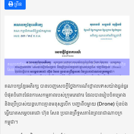
ព្រីន
គណបក្សខ្មែរអភិរក្ស ប្រកាសថ្កោលទោសចំពោះផែនការប៉ុនប៉ងធ្វើឃាតសម្តេចតេជោ ហ៊ុន
សែន
គណបក្សខ្មែរអភិរក្ស បានចេញសេចក្តីថ្លែងការណ៍ថ្កោលទោសយ៉ាងធ្ងន់ធ្ងរ
បំផុតចំពោះផែនការសកម្មភាពរបស់ក្រុមភេរវករ ដែលបានរៀបចំគម្រោង
និងប្រើប្រាស់យន្តហោះគ្មានមនុស្សបើក បញ្ជាពីចម្ងាយ (Drone) ប៉ុនប៉ង
ធ្វើឃាតសម្តេចតេជោ ហ៊ុន សែន ប្រធានព្រឹទ្ធសភានៃព្រះរាជាណាចក្រ
កម្ពុជា។