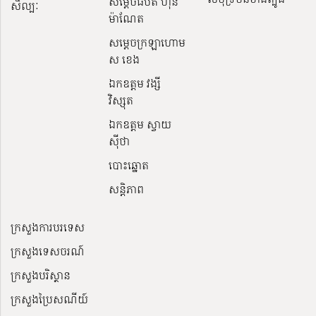
សម្ដេចធិបតី ហ៊ុន
សិល្បៈ
ម៉ាណែត
សម្ដេចក្រឡាហោម
ស ខេង
ឯកឧត្តម វង្សី
វិស្សុត
ឯកឧត្តម ស្វាយ
ស៊ីថា
បោះឆ្នោត
សន្តិភាព
ក្រសួងការបរទេស
ក្រសួងទេសចរណ៍
ក្រសួងបរិស្ថាន
ក្រសួងប្រៃសណីយ៍