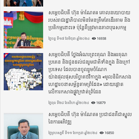
សម្តេចធិបតី ហ៊ុន ម៉ាណែត៖ គោលនយោបាយ
របស់រាជរដ្ឋាភិបាលមិនមែនត្រឹមតែដើរតាម និង
ប្រតិកម្មនោះទេ ប៉ុន្តែគឺត្រូវមានភាពបុរេសកម្ម
ថ្ងៃចន្ទ ទី១៧ ខែមិថុនា ឆ្នាំ២០២៤
16938
សម្តេចធិបតី ថ្លែងអំណរព្រះគុណ និងអរគុណ
ប្រគេន និងជូនដល់ជនរួមជាតិទាំងក្នុង​ និងក្រៅ
ប្រទេស​ ដែលបានចូលរួមចំណែក
យ៉ាងផុលផុសបរិច្ចាគថវិកាក្នុង «មូលនិធិកសាង
ហេដ្ឋារចនាសម្ព័ន្ធតាមព្រំដែន» ដោយផ្ដោត
លើការកសាងផ្លូវក្រវាត់ព្រំដែន
ថ្ងៃពុធ ទី២៨ ខែសីហា ឆ្នាំ២០២៤
16879
សម្តេចធិបតី ហ៊ុន ម៉ាណែត៖ ប្រជាជនគឺជាស្នូល
នៃការអភិវឌ្ឍ
ថ្ងៃព្រហស្បតិ៍ ទី១១ ខែកក្កដា ឆ្នាំ២០២៤
16850