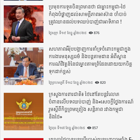
ប្រមុខការទូតចិនព្រមានថា ជម្លោះកម្ពុជា-ថៃ
កំពុងបំផ្លាញដល់សាមគ្គីភាពអាស៊ាន ចាំបាច់
ត្រូវឈានដល់បទឈប់បាញ់ជាអាទិភាព !
ថ្ងៃសុក្រ ទី១៩ ខែធ្នូ ឆ្នាំ២០២៥
876
សហភាពអឺរ៉ុបបង្ហាញការគាំទ្រចំពោះកម្ពុជាក្នុង
ការងារមនុស្សធម៌ និងបន្តតាមដាន អំពីស្ថាន
ការណ៍វិវត្តន៍នៃជម្លោះតាមព្រំដែនដោយយកចិត្ត
ទុកដាក់ខ្ពស់
ថ្ងៃព្រហស្បតិ៍ ទី១៨ ខែធ្នូ ឆ្នាំ២០២៥
820
ក្រសួងការពារជាតិ៖ ថៃនៅតែបន្តរំលោភ
បំពានលើបទឈប់បាញ់ និង«សេចក្តីថ្លែងការណ៍
រួមស្តីពីកិច្ចព្រមព្រៀង សន្តិភាព រវាងកម្ពុជា
និងថៃ»
ថ្ងៃពុធ ទី១៧ ខែធ្នូ ឆ្នាំ២០២៥
857
យោធាថៃបានបន្តប្រើប្រាស់យន្តហោះចម្បាំង F-