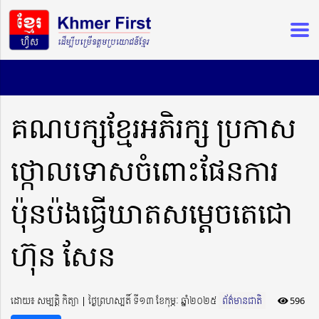
គណបក្សខ្មែរអភិរក្ស ប្រកាស
ថ្កោលទោសចំពោះផែនការ
ប៉ុនប៉ងធ្វើឃាតសម្តេចតេជោ
ហ៊ុន សែន
ដោយ៖ សម្បត្តិ កិត្យា ​​ | ថ្ងៃព្រហស្បតិ៍ ទី១៣ ខែកុម្ភៈ ឆ្នាំ២០២៥
ព័ត៌មានជាតិ
596