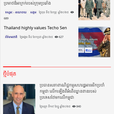
ប្រមាថដ៏អាក្រក់របស់ក្រុមប្រឆាំង
ទស្សនៈ - នយោបាយ
សង្គម
ថ្ងៃពុធ ទី៥ ខែកុម្ភៈ ឆ្នាំ២០២៥​
689
Thailand highly values Techo Sen
ព័ត៌មានជាតិ
ថ្ងៃអង្គារ ទី៨ ខែកក្កដា ឆ្នាំ២០២៥​
627
ថ្មីបំផុត
ប្រធានសភាពាណិជ្ជកម្មសហរដ្ឋអាមេរិកប្រចាំ
កម្ពុជា លើកឡើងពីអំពើឈ្លានពានរបស់
ប្រទេសថៃមកលើកម្ពុជា
ថ្ងៃសុក្រ ទី១៩ ខែធ្នូ ឆ្នាំ២០២៥
840