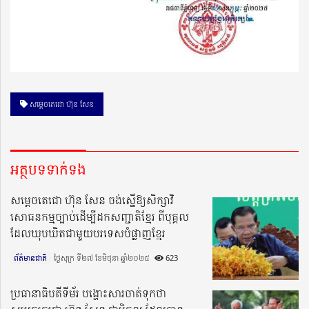
សម្ដេចតេជោ ហ៊ុន សែន
អត្ថបទទាក់ទង
សម្តេចតេជោ ហ៊ុន សែន ចង់ស្នើឱ្យសិក្សាវិ
សោធនកម្មច្បាប់ដើម្បីដកសញ្ជាតិខ្មែរ ពីបុគ្គល
ដែលឃុបឃិតជាមួយបរទេសបំផ្លាញខ្មែរ
ព័ត៌មានជាតិ
ថ្ងៃសុក្រ ទី២៧ ខែមិថុនា ឆ្នាំ២០២៥​
623
ប្រធានាធិបតីទីម័រ បង្ហោះសារចាត់ទុកថា