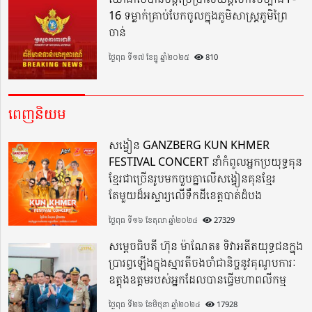
16 ទម្លាក់គ្រាប់បែកចូលក្នុងភូមិសាស្ត្រភូមិព្រៃ
ចាន់
ថ្ងៃពុធ ទី១៧ ខែធ្នូ ឆ្នាំ២០២៥
810
ពេញនិយម
សង្វៀន GANZBERG KUN KHMER
FESTIVAL CONCERT នាំកំពូលអ្នកប្រយុទ្ធគុន
ខ្មែរជាច្រើនរូបមកចួបគ្នាលើសង្វៀនគុនខ្មែរ
តែមួយដ៏អស្ចារ្យលើទឹកដីខេត្តបាត់ដំបង
ថ្ងៃពុធ ទី១៦ ខែតុលា ឆ្នាំ២០២៤
27329
សម្តេចធិបតី ហ៊ុន ម៉ាណែត៖ ទិវាអតីតយុទ្ធជនក្នុង
ប្រារព្ធឡើងក្នុងស្មារតីចងចាំជានិច្ចនូវគុណូបការៈ
ឧត្តុងឧត្តមរបស់អ្នកដែលបានធ្វើមហាពលីកម្ម
ថ្ងៃពុធ ទី២៦ ខែមិថុនា ឆ្នាំ២០២៤
17928