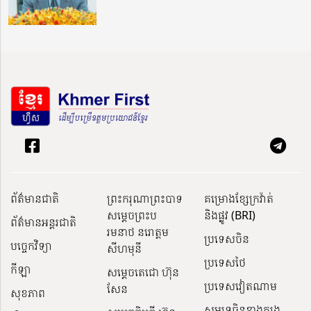
ព័ត៌មានជាតិ
ព្រះករុណាព្រះបាទ
គម្រោងខ្សែក្រវ៉ាត់
សម្តេចព្រះប
និងផ្លូវ (BRI)
ព័ត៌មានអន្តរជាតិ
រមនាថ នរោត្តម
ប្រទេសចិន
បច្ចេកវិទ្យា
សីហមុនី
ប្រទេសថៃ
កីឡា
សម្តេចតេជោ ហ៊ុន
ប្រទេសវៀតណាម
សែន
សុខភាព
សមុទ្រចិនខាងត្បូង