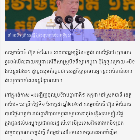
តើការបិទព្រំដែនធ្វើឱ្យថៃជួបការលំបាកអ្វីខ្លះ?
សម្តេចធិបតី ហ៊ុន ម៉ាណែត នាយករដ្ឋមន្រ្តីនៃកម្ពុជា បានថ្លែងថា ប្រទេស
ខ្លះចង់មើលងាយកម្ពុជា រកវិធីសាស្រ្ដបិទទីផ្សារកម្ពុជា ប៉ុន្ដែចុងក្រោយ «បិទ
ងាប់ខ្លួនឯង»។ ដូច្នេះសូមកុំភ្លេចថា សេដ្ឋកិច្ចប្រទេសអ្នកខ្លះ រាប់ពាន់លាន
ជាលុយរបស់ពលរដ្ឋខ្មែរទេណា។
នៅក្នុងឱកាស «អញ្ជើញចូលរួមទិវាមច្ឆាជាតិ១ កក្កដា នៅស្រុកបាទី ខេត្ត
តាកែវ» នៅព្រឹកថ្ងៃទី១ ខែកក្កដា ឆ្នាំ២០២៥ សម្តេចធិបតី ហ៊ុន ម៉ាណែត
បានថ្លែងបន្តថា រាជរដ្ឋាភិបាលកម្ពុជាសូមធានានូវសន្តិសុខស្បៀងផ្ទៃ
ក្នុងជូនដល់បងប្អូនប្រជាពលរដ្ឋ បើទោះបីប្រទេសជិតខាងគេបិទច្រក
ជាមួយប្រទេសកម្ពុជាក្ដី ក៏កម្ពុជានៅតែមានសមត្ថភាពអាចចិញ្ចឹម