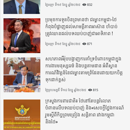
ថ្ងៃសុក្រ ទី១៩ ខែធ្នូ ឆ្នាំ២០២៥
832
ប្រមុខការទូតចិនព្រមានថា ជម្លោះកម្ពុជា-ថៃ
កំពុងបំផ្លាញដល់សាមគ្គីភាពអាស៊ាន ចាំបាច់
ត្រូវឈានដល់បទឈប់បាញ់ជាអាទិភាព !
ថ្ងៃសុក្រ ទី១៩ ខែធ្នូ ឆ្នាំ២០២៥
871
សហភាពអឺរ៉ុបបង្ហាញការគាំទ្រចំពោះកម្ពុជាក្នុង
ការងារមនុស្សធម៌ និងបន្តតាមដាន អំពីស្ថាន
ការណ៍វិវត្តន៍នៃជម្លោះតាមព្រំដែនដោយយកចិត្ត
ទុកដាក់ខ្ពស់
ថ្ងៃព្រហស្បតិ៍ ទី១៨ ខែធ្នូ ឆ្នាំ២០២៥
815
ក្រសួងការពារជាតិ៖ ថៃនៅតែបន្តរំលោភ
បំពានលើបទឈប់បាញ់ និង«សេចក្តីថ្លែងការណ៍
រួមស្តីពីកិច្ចព្រមព្រៀង សន្តិភាព រវាងកម្ពុជា
និងថៃ»