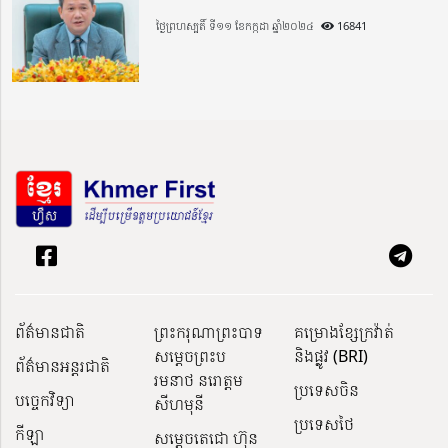
ថ្ងៃព្រហស្បតិ៍ ទី១១ ខែកក្កដា ឆ្នាំ២០២៤
16841
ព័ត៌មានជាតិ
ព្រះករុណាព្រះបាទ
គម្រោងខ្សែក្រវ៉ាត់
សម្តេចព្រះប
និងផ្លូវ (BRI)
ព័ត៌មានអន្តរជាតិ
រមនាថ នរោត្តម
ប្រទេសចិន
បច្ចេកវិទ្យា
សីហមុនី
ប្រទេសថៃ
កីឡា
សម្តេចតេជោ ហ៊ុន