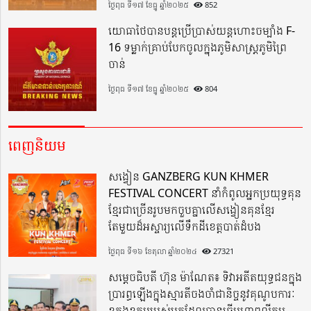
ថ្ងៃពុធ ទី១៧ ខែធ្នូ ឆ្នាំ២០២៥
852
យោធាថៃបានបន្តប្រើប្រាស់យន្តហោះចម្បាំង F-
16 ទម្លាក់គ្រាប់បែកចូលក្នុងភូមិសាស្ត្រភូមិព្រៃ
ចាន់
ថ្ងៃពុធ ទី១៧ ខែធ្នូ ឆ្នាំ២០២៥
804
ពេញនិយម
សង្វៀន GANZBERG KUN KHMER
FESTIVAL CONCERT នាំកំពូលអ្នកប្រយុទ្ធគុន
ខ្មែរជាច្រើនរូបមកចួបគ្នាលើសង្វៀនគុនខ្មែរ
តែមួយដ៏អស្ចារ្យលើទឹកដីខេត្តបាត់ដំបង
ថ្ងៃពុធ ទី១៦ ខែតុលា ឆ្នាំ២០២៤
27321
សម្តេចធិបតី ហ៊ុន ម៉ាណែត៖ ទិវាអតីតយុទ្ធជនក្នុង
ប្រារព្ធឡើងក្នុងស្មារតីចងចាំជានិច្ចនូវគុណូបការៈ
ឧត្តុងឧត្តមរបស់អ្នកដែលបានធ្វើមហាពលីកម្ម