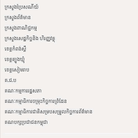
ក្រសួងប្រៃសណីយ៍
ក្រសួងព័ត៌មាន
ក្រសួងពាណិជ្ជកម្ម
ក្រសួងសេដ្ឋកិច្ចនិង ហិរញ្ញវត្ថុ
ខេត្តកំពង់ស្ពឺ
ខេត្តត្បូងឃ្មុំ
ខេត្តសៀមរាប
គ.ជ.ប
គណៈកម្មការរដ្ឋសភា
គណៈកម្មាធិការចម្រុះកិច្ចការព្រំដែន
គណៈកម្មាធិការជាតិសម្របសម្រួលកិច្ចការព័ត៌មាន
គណបក្សប្រជាជនកម្ពុជា