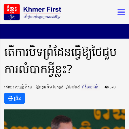
តើការបិទព្រំដែនធ្វើឱ្យថៃជួប
ការលំបាកអ្វីខ្លះ?
ដោយ៖ សម្បត្តិ កិត្យា ​​ | ថ្ងៃអង្គារ ទី១ ខែកក្កដា ឆ្នាំ២០២៥
ព័ត៌មានជាតិ
570
ព្រីន