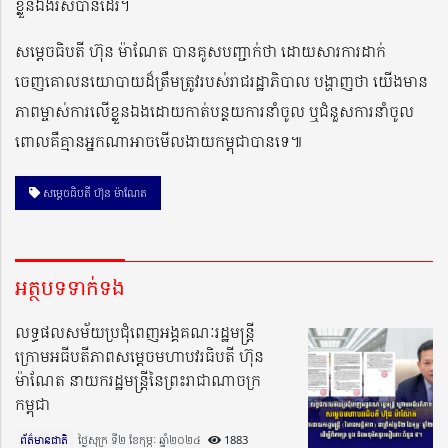
ខ្លួនឯងរស់បានដែរ។
សម្តេចធិបតី ហ៊ុន ម៉ាណែត បានគូសបញ្ជាក់ថា ដោយសារការដាក់
ចេញគោលនយោបាយដ៏ត្រឹមត្រូវរបស់រាជរដ្ឋាភិបាល បង្ហាញថា យើងមាន
ភាពម្ចាស់ការលើខ្លួនឯងដោយកាត់បន្ថយការនាំចូល ឬជំនួសការនាំចូល
ពោលគឺគ្មានអ្នកណាអាចមើលងាយកម្ពុជាបានទេ៕
សម្ដេចធិបតី ហ៊ុន ម៉ាណែត
អត្ថបទទាក់ទង
លទ្ធផលសម័យប្រជុំពេញអង្គគណៈរដ្ឋមន្រ្ដី
ក្រោមអធីបតីភាពសម្តេចមហាបវរធិបតី ហ៊ុន
ម៉ាណែត នាយករដ្ឋមន្ត្រីនៃព្រះរាជាណាចក្រ
កម្ពុជា
ព័ត៌មានជាតិ
ថ្ងៃសុក្រ ទី២ ខែកុម្ភៈ ឆ្នាំ២០២៤​
1883