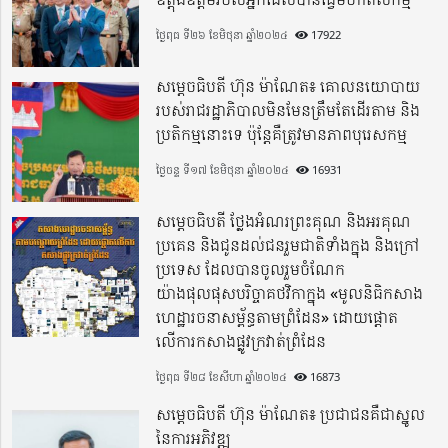
ថ្ងៃពុធ ទី២៦ ខែមិថុនា ឆ្នាំ២០២៤
17922
សម្តេចធិបតី ហ៊ុន ម៉ាណែត៖ គោលនយោបាយ
របស់រាជរដ្ឋាភិបាលមិនមែនត្រឹមតែដើរតាម និង
ប្រតិកម្មនោះទេ ប៉ុន្តែគឺត្រូវមានភាពបុរេសកម្ម
ថ្ងៃចន្ទ ទី១៧ ខែមិថុនា ឆ្នាំ២០២៤
16931
សម្តេចធិបតី ថ្លែងអំណរព្រះគុណ និងអរគុណ
ប្រគេន និងជូនដល់ជនរួមជាតិទាំងក្នុង​ និងក្រៅ
ប្រទេស​ ដែលបានចូលរួមចំណែក
យ៉ាងផុលផុសបរិច្ចាគថវិកាក្នុង «មូលនិធិកសាង
ហេដ្ឋារចនាសម្ព័ន្ធតាមព្រំដែន» ដោយផ្ដោត
លើការកសាងផ្លូវក្រវាត់ព្រំដែន
ថ្ងៃពុធ ទី២៨ ខែសីហា ឆ្នាំ២០២៤
16873
សម្តេចធិបតី ហ៊ុន ម៉ាណែត៖ ប្រជាជនគឺជាស្នូល
នៃការអភិវឌ្ឍ