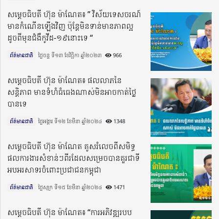
សម្តេចធិបតី ហ៊ុន ម៉ាណែត៖ ” វិស័យទេសចរណ៍
មានកំណើនឡើងវិញ ប៉ុន្ដែមិនទាន់មានភាពល្អ
ដូចពីមុនជំងឺកូវីដ-១៩នោះទេ “
ព័ត៌មានជាតិ
ថ្ងៃចន្ទ ទី១៣ ខែវិច្ឆិកា ឆ្នាំ២០២៣​
966
សម្តេចធិបតី ហ៊ុន ម៉ាណែត៖ ផលលាភនៃ
សន្តិភាព មានទំហំធំធេងណាស់មិនអាចកាត់ថ្លៃ
បានទេ
ព័ត៌មានជាតិ
ថ្ងៃអង្គារ ទី១២ ខែមីនា ឆ្នាំ២០២៤​
1348
សម្តេចធិបតី ហ៊ុន ម៉ាណែត គូសរំលេចពីសមិទ្ធ
ផលការងារសំខាន់ៗពីរដែលសម្រេចបានគួរជាទី
អបអរសាទរចំពោះប្រជាជនកម្ពុជា
ព័ត៌មានជាតិ
ថ្ងៃសុក្រ ទី១៥ ខែមីនា ឆ្នាំ២០២៤​
1471
សម្តេចធិបតី ហ៊ុន ម៉ាណែត៖ “ការអភិវឌ្ឍរបប