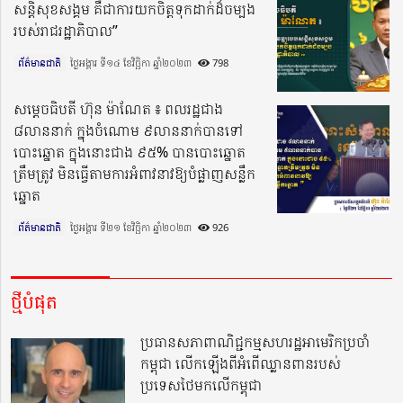
សន្តិសុខសង្គម គឺជាការយកចិត្តទុកដាក់ដ៏ចម្បង
របស់រាជរដ្ឋាភិបាល”
ព័ត៌មានជាតិ
ថ្ងៃអង្គារ ទី១៤ ខែវិច្ឆិកា ឆ្នាំ២០២៣​
798
សម្ដេចធិបតី ហ៊ុន ម៉ាណែត ៖ ពលរដ្ឋជាង
៨លាននាក់ ក្នុងចំណោម ៩លាននាក់បានទៅ
បោះឆ្នោត ក្នុងនោះជាង ៩៥% បានបោះឆ្នោត
ត្រឹមត្រូវ មិនធ្វើតាមការអំពាវនាវឱ្យបំផ្លាញសន្លឹក
ឆ្នោត
ព័ត៌មានជាតិ
ថ្ងៃអង្គារ ទី២១ ខែវិច្ឆិកា ឆ្នាំ២០២៣​
926
ថ្មីបំផុត
ប្រធានសភាពាណិជ្ជកម្មសហរដ្ឋអាមេរិកប្រចាំ
កម្ពុជា លើកឡើងពីអំពើឈ្លានពានរបស់
ប្រទេសថៃមកលើកម្ពុជា