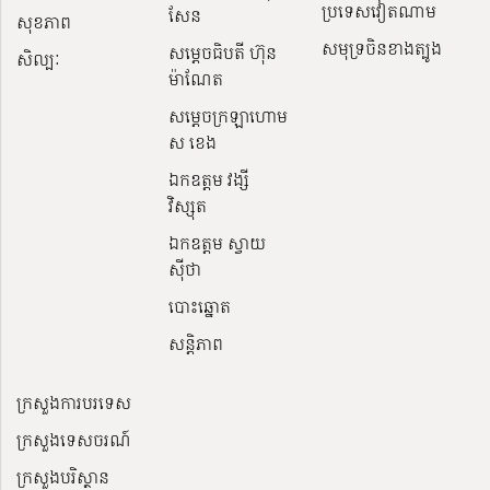
ប្រទេសវៀតណាម
សែន
សុខភាព
សមុទ្រចិនខាងត្បូង
សម្ដេចធិបតី ហ៊ុន
សិល្បៈ
ម៉ាណែត
សម្ដេចក្រឡាហោម
ស ខេង
ឯកឧត្តម វង្សី
វិស្សុត
ឯកឧត្តម ស្វាយ
ស៊ីថា
បោះឆ្នោត
សន្តិភាព
ក្រសួងការបរទេស
ក្រសួងទេសចរណ៍
ក្រសួងបរិស្ថាន