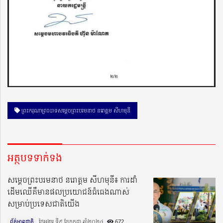
ព្រះករុណាព្រះបាទសម្តេចព្រះបរមនាថ នរោត្តម សីហមុនី
អត្ថបទទាក់ទង
សម្ដេចព្រះបរមនាថ នរោត្ដម សីហមុនី៖ ការដាំ
ដើមឈើគឺមានផលប្រយោជន៍ធំធេងណាស់
សម្រាប់ប្រទេសជាតិយើង
ព័ត៌មានជាតិ
ថ្ងៃអង្គារ ទី៩ ខែកក្កដា ឆ្នាំ២០២៤​
672