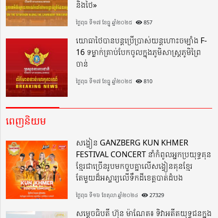
និងថៃ»
ថ្ងៃពុធ ទី១៧ ខែធ្នូ ឆ្នាំ២០២៥
857
យោធាថៃបានបន្តប្រើប្រាស់យន្តហោះចម្បាំង F-
16 ទម្លាក់គ្រាប់បែកចូលក្នុងភូមិសាស្ត្រភូមិព្រៃ
ចាន់
ថ្ងៃពុធ ទី១៧ ខែធ្នូ ឆ្នាំ២០២៥
810
ពេញនិយម
សង្វៀន GANZBERG KUN KHMER
FESTIVAL CONCERT នាំកំពូលអ្នកប្រយុទ្ធគុន
ខ្មែរជាច្រើនរូបមកចួបគ្នាលើសង្វៀនគុនខ្មែរ
តែមួយដ៏អស្ចារ្យលើទឹកដីខេត្តបាត់ដំបង
ថ្ងៃពុធ ទី១៦ ខែតុលា ឆ្នាំ២០២៤
27329
សម្តេចធិបតី ហ៊ុន ម៉ាណែត៖ ទិវាអតីតយុទ្ធជនក្នុង