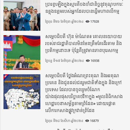
ប្រារព្ធឡើងក្នុងស្មារតីចងចាំជានិច្ចនូវគុណូបការៈ
ឧត្តុងឧត្តមរបស់អ្នកដែលបានធ្វើមហាពលីកម្ម
ថ្ងៃពុធ ទី២៦ ខែមិថុនា ឆ្នាំ២០២៤
17928
សម្តេចធិបតី ហ៊ុន ម៉ាណែត៖ គោលនយោបាយ
របស់រាជរដ្ឋាភិបាលមិនមែនត្រឹមតែដើរតាម និង
ប្រតិកម្មនោះទេ ប៉ុន្តែគឺត្រូវមានភាពបុរេសកម្ម
ថ្ងៃចន្ទ ទី១៧ ខែមិថុនា ឆ្នាំ២០២៤
16938
សម្តេចធិបតី ថ្លែងអំណរព្រះគុណ និងអរគុណ
ប្រគេន និងជូនដល់ជនរួមជាតិទាំងក្នុង​ និងក្រៅ
ប្រទេស​ ដែលបានចូលរួមចំណែក
យ៉ាងផុលផុសបរិច្ចាគថវិកាក្នុង «មូលនិធិកសាង
ហេដ្ឋារចនាសម្ព័ន្ធតាមព្រំដែន» ដោយផ្ដោត
លើការកសាងផ្លូវក្រវាត់ព្រំដែន
ថ្ងៃពុធ ទី២៨ ខែសីហា ឆ្នាំ២០២៤
16879