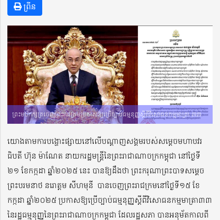
ព្រីន
ព្រះមហាក្សត្រចេញព្រះរាជក្រមប្រកាសឱ្យប្រើច្បាប់ធម្មនុញ្ញស្តីពីវិសោធនកម្មមាត្រា ៣៣
យោងតាមការបង្ហោះផ្សាយនៅលើបណ្តាញសង្គមរបស់សម្តេចមហាបវរ
ធិបតី ហ៊ុន ម៉ាណែត នាយករដ្ឋមន្រ្តីនៃព្រះរាជាណាចក្រកម្ពុជា នៅថ្ងៃទី
២១ ខែកក្កដា ឆ្នាំ២០២៥ នេះ បានឱ្យដឹងថា ព្រះករុណាព្រះបាទសម្តេច
ព្រះបរមនាថ នរោត្តម សីហមុនី
បានចេញព្រះរាជក្រមនៅថ្ងៃទី១៥ ខែ
កក្កដា ឆ្នាំ២០២៥ ប្រកាសឱ្យប្រើច្បាប់ធម្មនុញ្ញស្តីពីវិសោធនកម្មមាត្រា៣៣
នៃរដ្ឋធម្មនុញ្ញនៃព្រះរាជាណាចក្រកម្ពុជា ដែលរដ្ឋសភា បានអនុម័តកាលពី