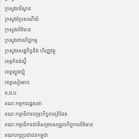
ក្រសួងបរិស្ថាន
ក្រសួងប្រៃសណីយ៍
ក្រសួងព័ត៌មាន
ក្រសួងពាណិជ្ជកម្ម
ក្រសួងសេដ្ឋកិច្ចនិង ហិរញ្ញវត្ថុ
ខេត្តកំពង់ស្ពឺ
ខេត្តត្បូងឃ្មុំ
ខេត្តសៀមរាប
គ.ជ.ប
គណៈកម្មការរដ្ឋសភា
គណៈកម្មាធិការចម្រុះកិច្ចការព្រំដែន
គណៈកម្មាធិការជាតិសម្របសម្រួលកិច្ចការព័ត៌មាន
គណបក្សប្រជាជនកម្ពុជា