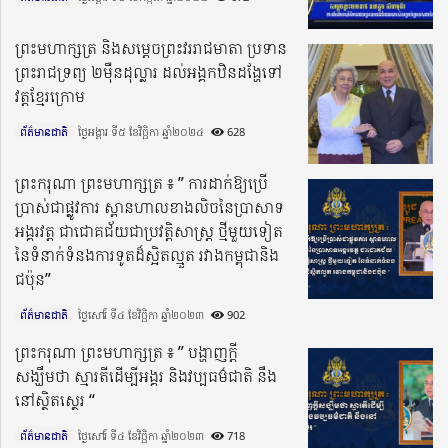
ព្រះមហាក្សត្រ និងសម្តេចព្រះវររាជមាតា ប្រទាន
ព្រះរាជទ្រព្យ ២ម៉ឺនដុល្លារ ដល់អង្គកឋិនដង្ហែទៅ
វត្តខ្មែរក្រោម
ព័ត៌មានជាតិ
ថ្ងៃអង្គារ ទី៥ ខែវិច្ឆិកា ឆ្នាំ២០២៤​
628
ព្រះករុណា ព្រះមហាក្សត្រ ៖ ” ការដាក់ឱ្យប្រើ
ប្រាស់ជាផ្លូវការ ស្ពានហាលខាងលិចនៃប្រាសាទ
អង្គរវត្ត ជាជោគជ័យជាប្រវត្តិសាស្ត្រ ថ្មីមួយទៀត
នៃទំនាក់ទំនងការទូតដ៏ស្អិតល្មួត រវាងកម្ពុជានិង
ជប៉ុន”
ព័ត៌មានជាតិ
ថ្ងៃសៅរ៍ ទី៤ ខែវិច្ឆិកា ឆ្នាំ២០២៣​
902
ព្រះករុណា ព្រះមហាក្សត្រ ៖ ” បង្ហាញក្តី
សង្ឃឹមថា ស្មារតីដើម្បីអង្គរ និងវប្បធម៌ជាតិ នឹង
នៅស្ថិតស្ថេរ “
ព័ត៌មានជាតិ
ថ្ងៃសៅរ៍ ទី៤ ខែវិច្ឆិកា ឆ្នាំ២០២៣​
718