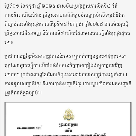
ថ្ងៃទី១១ ខែកក្កដា ឆ្នាំ២០២៥ នាសម័យប្រជុំរដ្ឋសភាលើកទី៤ នីតិ
កាលទី៧ ហើយដែល ព្រឹទ្ធសភាបានពិនិត្យចប់សព្វគ្រប់លើទម្រង់និងគ
តិច្បាប់នេះទាំងស្រុងកាលពីថ្ងៃទី១៤ ខែកក្កដា ឆ្នាំ២០២៥ នាសម័យប្រជុំ
ព្រឹទ្ធសភាជាវិសាមញ្ញ នីតិកាលទី៥ ហើយដែលមានសេចក្តីទាំងស្រុងដូចត
ទៅ៖
ប្រជាពលរដ្ឋខ្មែរមិនអាចត្រូវបាននិរទេស ឬចាប់បញ្ជូនខ្លួនទៅឱ្យប្រទេស
ក្រៅណាមួយឡើយ លើកលែងតែមានកិច្ចព្រមព្រៀងជាមួយគ្នាទៅវិញ
ទៅមក។ ប្រជាពលរដ្ឋខ្មែរដែលកំពុងរស់នៅឯបរទេសត្រូវបានរដ្ឋគាំពារ។
ការទទួលសញ្ជាតិខ្មែរ និងការបាត់សញ្ជាតិខ្មែរ ដោយរួមទាំងការដកសញ្ជាតិ
ត្រូវកំណត់ក្នុងច្បាប់៕