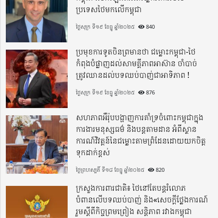
ប្រទេសថៃមកលើកម្ពុជា
ថ្ងៃសុក្រ ទី១៩ ខែធ្នូ ឆ្នាំ២០២៥
840
ប្រមុខការទូតចិនព្រមានថា ជម្លោះកម្ពុជា-ថៃ
កំពុងបំផ្លាញដល់សាមគ្គីភាពអាស៊ាន ចាំបាច់
ត្រូវឈានដល់បទឈប់បាញ់ជាអាទិភាព !
ថ្ងៃសុក្រ ទី១៩ ខែធ្នូ ឆ្នាំ២០២៥
876
សហភាពអឺរ៉ុបបង្ហាញការគាំទ្រចំពោះកម្ពុជាក្នុង
ការងារមនុស្សធម៌ និងបន្តតាមដាន អំពីស្ថាន
ការណ៍វិវត្តន៍នៃជម្លោះតាមព្រំដែនដោយយកចិត្ត
ទុកដាក់ខ្ពស់
ថ្ងៃព្រហស្បតិ៍ ទី១៨ ខែធ្នូ ឆ្នាំ២០២៥
820
ក្រសួងការពារជាតិ៖ ថៃនៅតែបន្តរំលោភ
បំពានលើបទឈប់បាញ់ និង«សេចក្តីថ្លែងការណ៍
រួមស្តីពីកិច្ចព្រមព្រៀង សន្តិភាព រវាងកម្ពុជា