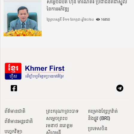
សម្តេចធិបតី ហ៊ុន ម៉ាណែត៖ ប្រជាជនគឺជាស្នូល
នៃការអភិវឌ្ឍ
ថ្ងៃព្រហស្បតិ៍ ទី១១ ខែកក្កដា ឆ្នាំ២០២៤
16850
ព័ត៌មានជាតិ
ព្រះករុណាព្រះបាទ
គម្រោងខ្សែក្រវ៉ាត់
សម្តេចព្រះប
និងផ្លូវ (BRI)
ព័ត៌មានអន្តរជាតិ
រមនាថ នរោត្តម
ប្រទេសចិន
បច្ចេកវិទ្យា
សីហមុនី