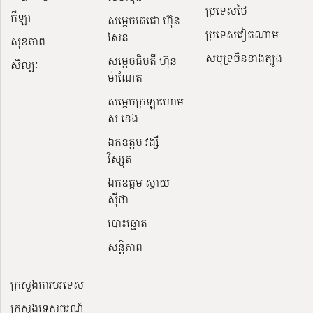
ប្រទេសថៃ
កីឡា
សម្តេចតេជោ ហ៊ុន
ប្រទេសវៀតណាម
សែន
សុខភាព
សមុទ្រចិនខាងត្បូង
សម្ដេចធិបតី ហ៊ុន
សិល្បៈ
ម៉ាណែត
សម្ដេចក្រឡាហោម
ស ខេង
ឯកឧត្តម វង្សី
វិស្សុត
ឯកឧត្តម ស្វាយ
ស៊ីថា
បោះឆ្នោត
សន្តិភាព
ក្រសួងការបរទេស
ក្រសួងទេសចរណ៍