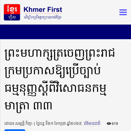
ព្រះមហាក្សត្រចេញព្រះរាជ
ក្រមប្រកាសឱ្យប្រើច្បាប់
ធម្មនុញ្ញស្តីពីវិសោធនកម្ម
មាត្រា ៣៣
ដោយ៖ សម្បត្តិ កិត្យា ​​ | ថ្ងៃចន្ទ ទី២១ ខែកក្កដា ឆ្នាំ២០២៥
ព័ត៌មានជាតិ
619