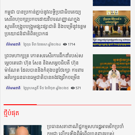
កម្ពុជា បានប្រកាន់ភ្ជាប់នូវលទ្ធិប្រជាធិបតេយ្យ
សេរីពហុបក្សប្រកបដោយវិចារណញ្ញាណក្នុង
ស្មារតីបង្រួបបង្រួមផ្សះផ្សាជាតិ និងបម្រើនូវឧត្តម
ប្រយោជន៍ជាតិពិតប្រាកដ
ព័ត៌មានជាតិ
ថ្ងៃពុធ ទី៣ ខែមេសា ឆ្នាំ២០២៤​
1714
ព្រះមហាក្សត្រ កោតសរសើរការដឹកនាំរបស់ស
ម្តេចតេជោ ហ៊ុន សែន និងសម្តេចធិបតី ហ៊ុន
ម៉ាណែត ដែលបាននិងកំពុងបន្តថែរក្សា ការពារ
អភិរក្សធនធានធម្មជាតិបានគង់វង្សរីកចម្រើន
ព័ត៌មានជាតិ
ថ្ងៃព្រហស្បតិ៍ ទី៥ ខែមិថុនា ឆ្នាំ២០២៥​
571
ថ្មីបំផុត
ប្រធានសភាពាណិជ្ជកម្មសហរដ្ឋអាមេរិកប្រចាំ
កម្ពុជា លើកឡើងពីអំពើឈ្លានពានរបស់