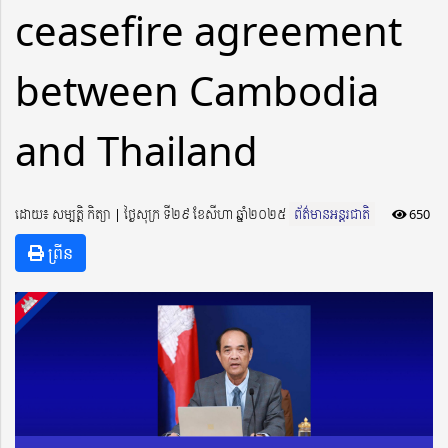
ceasefire agreement
between Cambodia
and Thailand
ដោយ៖ សម្បត្តិ កិត្យា ​​ | ថ្ងៃសុក្រ ទី២៩ ខែសីហា ឆ្នាំ២០២៥
ព័ត៌មានអន្តរជាតិ
650
ព្រីន