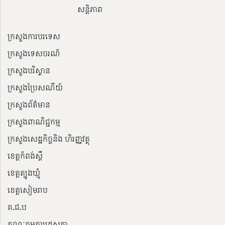
សន្តិភាព
ក្រសួងការបរទេស
ក្រសួងទេសចរណ៍
ក្រសួងបរិស្ថាន
ក្រសួងប្រៃសណីយ៍
ក្រសួងព័ត៌មាន
ក្រសួងពាណិជ្ជកម្ម
ក្រសួងសេដ្ឋកិច្ចនិង ហិរញ្ញវត្ថុ
ខេត្តកំពង់ស្ពឺ
ខេត្តត្បូងឃ្មុំ
ខេត្តសៀមរាប
គ.ជ.ប
គណៈកម្មការរដ្ឋសភា