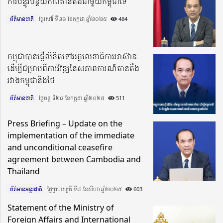
ការបន្ធូរបន្ថយភាពតានតឹងជាមួយកម្ពុជាទេ
ព័ត៌មានជាតិ
ថ្ងៃសៅរ៍ ទី២៦ ខែកក្កដា ឆ្នាំ២០២៥​
484
កម្ពុជាបានផ្ញើលិខិតទៅអគ្គលេខាធិការអាស៊ាន
ដើម្បីជម្រាបពីការវិវឌ្ឍនៃសភាពការណ៍តានតឹង
រវាងកម្ពុជានិងថៃ
ព័ត៌មានជាតិ
ថ្ងៃចន្ទ ទី២៨ ខែកក្កដា ឆ្នាំ២០២៥​
511
Press Briefing – Update on the
implementation of the immediate
and unconditional ceasefire
agreement between Cambodia and
Thailand
ព័ត៌មានអន្តរជាតិ
ថ្ងៃព្រហស្បតិ៍ ទី៧ ខែសីហា ឆ្នាំ២០២៥​
603
Statement of the Ministry of
Foreign Affairs and International