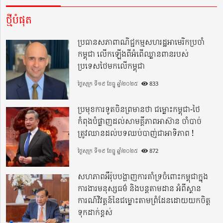
ថ្មីបំផុត
ប្រធានសភាពាណិជ្ជកម្មសហរដ្ឋអាមេរិកប្រចាំ
កម្ពុជា លើកឡើងពីអំពើឈ្លានពានរបស់
ប្រទេសថៃមកលើកម្ពុជា
ថ្ងៃសុក្រ ទី១៩ ខែធ្នូ ឆ្នាំ២០២៥
833
ប្រមុខការទូតចិនព្រមានថា ជម្លោះកម្ពុជា-ថៃ
កំពុងបំផ្លាញដល់សាមគ្គីភាពអាស៊ាន ចាំបាច់
ត្រូវឈានដល់បទឈប់បាញ់ជាអាទិភាព !
ថ្ងៃសុក្រ ទី១៩ ខែធ្នូ ឆ្នាំ២០២៥
872
សហភាពអឺរ៉ុបបង្ហាញការគាំទ្រចំពោះកម្ពុជាក្នុង
ការងារមនុស្សធម៌ និងបន្តតាមដាន អំពីស្ថាន
ការណ៍វិវត្តន៍នៃជម្លោះតាមព្រំដែនដោយយកចិត្ត
ទុកដាក់ខ្ពស់