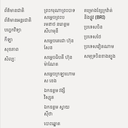
ព័ត៌មានជាតិ
ព្រះករុណាព្រះបាទ
គម្រោងខ្សែក្រវ៉ាត់
សម្តេចព្រះប
និងផ្លូវ (BRI)
ព័ត៌មានអន្តរជាតិ
រមនាថ នរោត្តម
ប្រទេសចិន
បច្ចេកវិទ្យា
សីហមុនី
ប្រទេសថៃ
កីឡា
សម្តេចតេជោ ហ៊ុន
ប្រទេសវៀតណាម
សែន
សុខភាព
សមុទ្រចិនខាងត្បូង
សម្ដេចធិបតី ហ៊ុន
សិល្បៈ
ម៉ាណែត
សម្ដេចក្រឡាហោម
ស ខេង
ឯកឧត្តម វង្សី
វិស្សុត
ឯកឧត្តម ស្វាយ
ស៊ីថា
បោះឆ្នោត