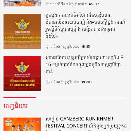
ថ្ងៃព្រហស្បតិ៍ ទី១៨ ខែធ្នូ ឆ្នាំ២០២៥
817
ក្រសួងការពារជាតិ៖ ថៃនៅតែបន្តរំលោភ
បំពានលើបទឈប់បាញ់ និង«សេចក្តីថ្លែងការណ៍
រួមស្តីពីកិច្ចព្រមព្រៀង សន្តិភាព រវាងកម្ពុជា
និងថៃ»
ថ្ងៃពុធ ទី១៧ ខែធ្នូ ឆ្នាំ២០២៥
854
យោធាថៃបានបន្តប្រើប្រាស់យន្តហោះចម្បាំង F-
16 ទម្លាក់គ្រាប់បែកចូលក្នុងភូមិសាស្ត្រភូមិព្រៃ
ចាន់
ថ្ងៃពុធ ទី១៧ ខែធ្នូ ឆ្នាំ២០២៥
805
ពេញនិយម
សង្វៀន GANZBERG KUN KHMER
FESTIVAL CONCERT នាំកំពូលអ្នកប្រយុទ្ធគុន