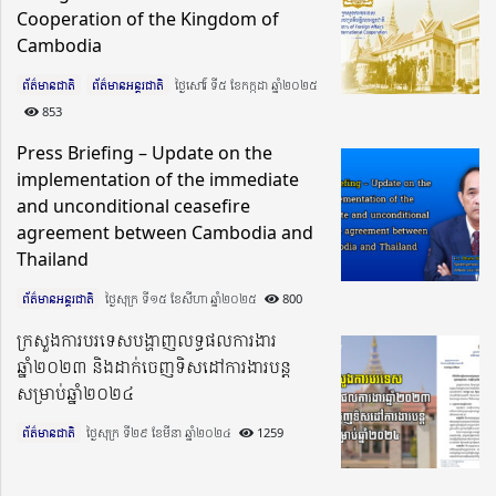
Cooperation of the Kingdom of
Cambodia
ព័ត៌មានជាតិ
ព័ត៌មានអន្តរជាតិ
ថ្ងៃសៅរ៍ ទី៥ ខែកក្កដា ឆ្នាំ២០២៥​
853
Press Briefing – Update on the
implementation of the immediate
and unconditional ceasefire
agreement between Cambodia and
Thailand
ព័ត៌មានអន្តរជាតិ
ថ្ងៃសុក្រ ទី១៥ ខែសីហា ឆ្នាំ២០២៥​
800
ក្រសួងការបរទេសបង្ហាញលទ្ធផលការងារ
ឆ្នាំ២០២៣ និងដាក់ចេញទិសដៅការងារបន្ត
សម្រាប់ឆ្នាំ២០២៤
ព័ត៌មានជាតិ
ថ្ងៃសុក្រ ទី២៩ ខែមីនា ឆ្នាំ២០២៤​
1259