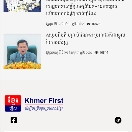
ហេដ្ឋារចនាសម្ព័ន្ធតាមព្រំដែន» ដោយផ្ដោត
លើការកសាងផ្លូវក្រវាត់ព្រំដែន
ថ្ងៃពុធ ទី២៨ ខែសីហា ឆ្នាំ២០២៤
16876
សម្តេចធិបតី ហ៊ុន ម៉ាណែត៖ ប្រជាជនគឺជាស្នូល
នៃការអភិវឌ្ឍ
ថ្ងៃព្រហស្បតិ៍ ទី១១ ខែកក្កដា ឆ្នាំ២០២៤
16844