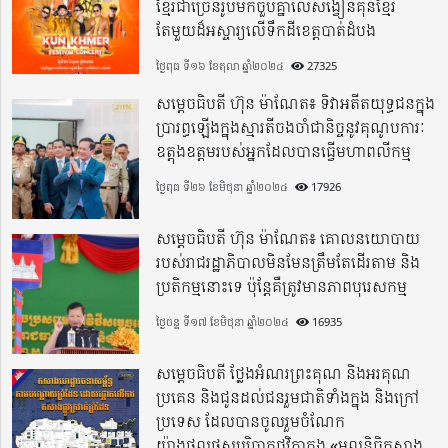
ខ្មែរជាច្រើនរូបមកចួបគ្នាលើសង្វៀនគុនខ្មែរ
តែមួយដ៏អស្ចារ្យលើទឹកដីខេត្តបាត់ដំបង
ថ្ងៃពុធ ទី១៦ ខែតុលា ឆ្នាំ២០២៤
27325
សម្តេចធិបតី ហ៊ុន ម៉ាណែត៖ ទិវាអតីតយុទ្ធជនក្នុង
ប្រារព្ធឡើងក្នុងស្មារតីចងចាំជានិច្ចនូវគុណូបការៈ
ឧត្តុងឧត្តមរបស់អ្នកដែលបានធ្វើមហាពលីកម្ម
ថ្ងៃពុធ ទី២៦ ខែមិថុនា ឆ្នាំ២០២៤
17926
សម្តេចធិបតី ហ៊ុន ម៉ាណែត៖ គោលនយោបាយ
របស់រាជរដ្ឋាភិបាលមិនមែនត្រឹមតែដើរតាម និង
ប្រតិកម្មនោះទេ ប៉ុន្តែគឺត្រូវមានភាពបុរេសកម្ម
ថ្ងៃចន្ទ ទី១៧ ខែមិថុនា ឆ្នាំ២០២៤
16935
សម្តេចធិបតី ថ្លែងអំណរព្រះគុណ និងអរគុណ
ប្រគេន និងជូនដល់ជនរួមជាតិទាំងក្នុង​ និងក្រៅ
ប្រទេស​ ដែលបានចូលរួមចំណែក
យ៉ាងផុលផុសបរិច្ចាគថវិកាក្នុង «មូលនិធិកសាង