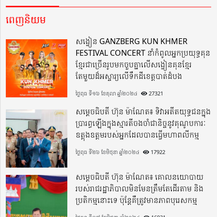
ពេញនិយម
សង្វៀន GANZBERG KUN KHMER
FESTIVAL CONCERT នាំកំពូលអ្នកប្រយុទ្ធគុន
ខ្មែរជាច្រើនរូបមកចួបគ្នាលើសង្វៀនគុនខ្មែរ
តែមួយដ៏អស្ចារ្យលើទឹកដីខេត្តបាត់ដំបង
ថ្ងៃពុធ ទី១៦ ខែតុលា ឆ្នាំ២០២៤
27321
សម្តេចធិបតី ហ៊ុន ម៉ាណែត៖ ទិវាអតីតយុទ្ធជនក្នុង
ប្រារព្ធឡើងក្នុងស្មារតីចងចាំជានិច្ចនូវគុណូបការៈ
ឧត្តុងឧត្តមរបស់អ្នកដែលបានធ្វើមហាពលីកម្ម
ថ្ងៃពុធ ទី២៦ ខែមិថុនា ឆ្នាំ២០២៤
17922
សម្តេចធិបតី ហ៊ុន ម៉ាណែត៖ គោលនយោបាយ
របស់រាជរដ្ឋាភិបាលមិនមែនត្រឹមតែដើរតាម និង
ប្រតិកម្មនោះទេ ប៉ុន្តែគឺត្រូវមានភាពបុរេសកម្ម