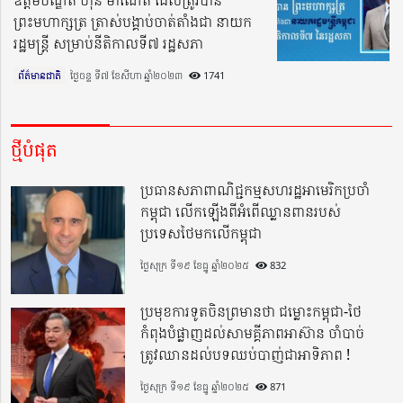
ឧត្តមបណ្ឌិត ហ៊ុន ម៉ាណែត ដែលត្រូវបាន
ព្រះមហាក្សត្រ ត្រាស់បង្គាប់ចាត់តាំងជា នាយក
រដ្ឋមន្ត្រី សម្រាប់នីតិកាលទី៧ រដ្ឋសភា
ព័ត៌មានជាតិ
ថ្ងៃចន្ទ ទី៧ ខែសីហា ឆ្នាំ២០២៣​
1741
ថ្មីបំផុត
ប្រធានសភាពាណិជ្ជកម្មសហរដ្ឋអាមេរិកប្រចាំ
កម្ពុជា លើកឡើងពីអំពើឈ្លានពានរបស់
ប្រទេសថៃមកលើកម្ពុជា
ថ្ងៃសុក្រ ទី១៩ ខែធ្នូ ឆ្នាំ២០២៥
832
ប្រមុខការទូតចិនព្រមានថា ជម្លោះកម្ពុជា-ថៃ
កំពុងបំផ្លាញដល់សាមគ្គីភាពអាស៊ាន ចាំបាច់
ត្រូវឈានដល់បទឈប់បាញ់ជាអាទិភាព !
ថ្ងៃសុក្រ ទី១៩ ខែធ្នូ ឆ្នាំ២០២៥
871