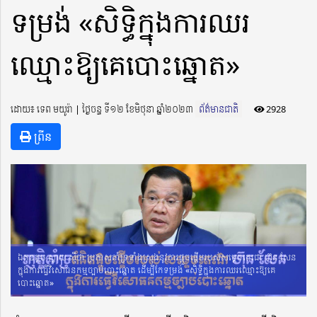
ទម្រង់ «សិទ្ធិក្នុងការឈរ
ឈ្មោះឱ្យគេបោះឆ្នោត»
ដោយ៖ ទេព មយូរ៉ា ​​ | ថ្ងៃចន្ទ ទី១២ ខែមិថុនា ឆ្នាំ២០២៣
ព័ត៌មានជាតិ
2928
ព្រីន
ឯកឧត្តម ស្វាយ ស៊ីថា ប្រកាសគាំទ្រទាំងស្រុងនូវការផ្តួចផ្តើមរបស់សម្តេចតេជោ ហ៊ុន សែន
ក្នុងការធ្វើវិសោធនកម្មច្បាប់បោះឆ្នោត ដើម្បីកែទម្រង់ «សិទ្ធិក្នុងការឈរឈ្មោះឱ្យគេ
បោះឆ្នោត»