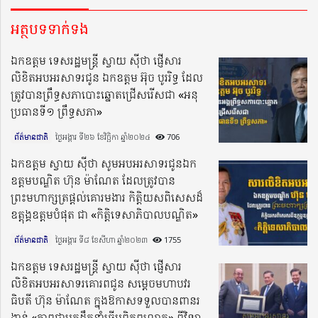
អត្ថបទទាក់ទង
ឯកឧត្តម ទេសរដ្ឋមន្រ្តី ស្វាយ ស៊ីថា ផ្ញើសារ​
លិខិត​អប​អរ​សាទរជូន ឯកឧត្តម អ៊ុច បូររិទ្ធ ដែល​
ត្រូវបាន​ព្រឹទ្ធ​សភា​បោះឆ្នោតជ្រើសរើសជា «អនុ
ប្រធានទី១ ព្រឹទ្ធសភា»
ព័ត៌មានជាតិ
ថ្ងៃអង្គារ ទី២៦ ខែវិច្ឆិកា ឆ្នាំ២០២៤​
706
ឯកឧត្តម ស្វាយ ស៊ីថា សូមអបអរសាទរជូនឯក
ឧត្តមបណ្ឌិត ហ៊ុន ម៉ាណែត ដែលត្រូវបាន
ព្រះមហាក្សត្រផ្តល់គោរមងារ កិត្តិយសពិសេសដ៏
ឧត្តុង្គឧត្តមបំផុត ជា «កិត្តិទេសាភិបាលបណ្ឌិត»
ព័ត៌មានជាតិ
ថ្ងៃអង្គារ ទី៨ ខែសីហា ឆ្នាំ២០២៣​
1755
ឯកឧត្តម ទេសរដ្ឋមន្រ្តី ស្វាយ ស៊ីថា ផ្ញើសារ
លិខិត​អបអរ​សាទរគោរពជូន សម្តេចមហាបវរ
ធិបតី ហ៊ុន ម៉ាណែត ក្នុងឱកាសទទួលបានពានរ
ង្វាន់ «ភាពជាអ្នកដឹកនាំឆ្នើមពិភពលោក» ពីវិទ្យា