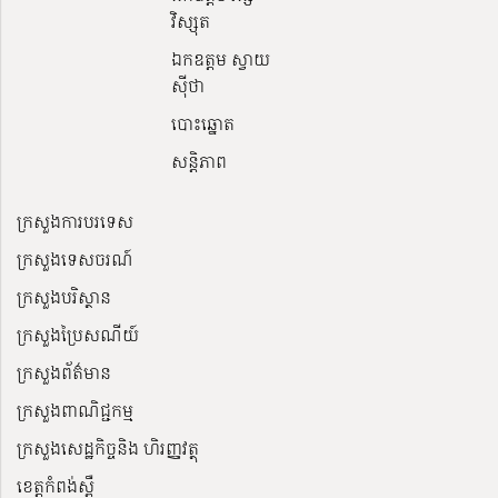
វិស្សុត
ឯកឧត្តម ស្វាយ
ស៊ីថា
បោះឆ្នោត
សន្តិភាព
ក្រសួងការបរទេស
ក្រសួងទេសចរណ៍
ក្រសួងបរិស្ថាន
ក្រសួងប្រៃសណីយ៍
ក្រសួងព័ត៌មាន
ក្រសួងពាណិជ្ជកម្ម
ក្រសួងសេដ្ឋកិច្ចនិង ហិរញ្ញវត្ថុ
ខេត្តកំពង់ស្ពឺ