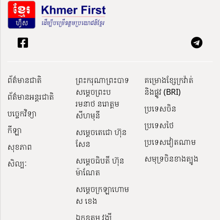
ព័ត៌មានជាតិ
ព្រះករុណាព្រះបាទ
គម្រោងខ្សែក្រវ៉ាត់
សម្តេចព្រះប
និងផ្លូវ (BRI)
ព័ត៌មានអន្តរជាតិ
រមនាថ នរោត្តម
ប្រទេសចិន
បច្ចេកវិទ្យា
សីហមុនី
ប្រទេសថៃ
កីឡា
សម្តេចតេជោ ហ៊ុន
ប្រទេសវៀតណាម
សែន
សុខភាព
សមុទ្រចិនខាងត្បូង
សម្ដេចធិបតី ហ៊ុន
សិល្បៈ
ម៉ាណែត
សម្ដេចក្រឡាហោម
ស ខេង
ឯកឧត្តម វង្សី