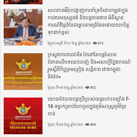
សហភាពអឺរ៉ុបបង្ហាញការគាំទ្រចំពោះកម្ពុជាក្នុង
ការងារមនុស្សធម៌ និងបន្តតាមដាន អំពីស្ថាន
ការណ៍វិវត្តន៍នៃជម្លោះតាមព្រំដែនដោយយកចិត្ត
ទុកដាក់ខ្ពស់
ថ្ងៃព្រហស្បតិ៍ ទី១៨ ខែធ្នូ ឆ្នាំ២០២៥
815
ក្រសួងការពារជាតិ៖ ថៃនៅតែបន្តរំលោភ
បំពានលើបទឈប់បាញ់ និង«សេចក្តីថ្លែងការណ៍
រួមស្តីពីកិច្ចព្រមព្រៀង សន្តិភាព រវាងកម្ពុជា
និងថៃ»
ថ្ងៃពុធ ទី១៧ ខែធ្នូ ឆ្នាំ២០២៥
852
យោធាថៃបានបន្តប្រើប្រាស់យន្តហោះចម្បាំង F-
16 ទម្លាក់គ្រាប់បែកចូលក្នុងភូមិសាស្ត្រភូមិព្រៃ
ចាន់
ថ្ងៃពុធ ទី១៧ ខែធ្នូ ឆ្នាំ២០២៥
804