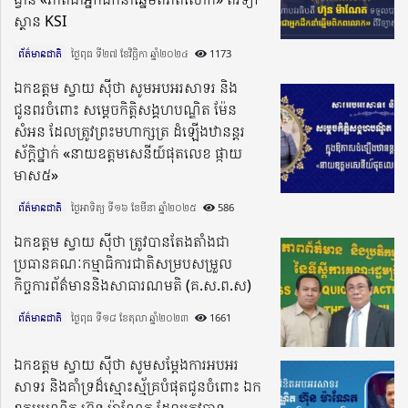
ស្ថាន KSI
ព័ត៌មានជាតិ
ថ្ងៃពុធ ទី២៧ ខែវិច្ឆិកា ឆ្នាំ២០២៤​
1173
ឯកឧត្តម ស្វាយ ស៊ីថា សូមអបអរសាទរ និង
ជូនពរចំពោះ សម្តេចកិត្តិសង្គហបណ្ឌិត ម៉ែន​
សំអន ដែលត្រូវព្រះមហាក្សត្រ ដំឡើងឋានន្តរ
ស័ក្តិថ្នាក់ «នាយឧត្តមសេនីយ៍ផុតលេខ ផ្កាយ
មាស៥»
ព័ត៌មានជាតិ
ថ្ងៃអាទិត្យ ទី១៦ ខែមីនា ឆ្នាំ២០២៥​
586
ឯកឧត្តម ស្វាយ ស៊ីថា ត្រូវបានតែងតាំងជា
ប្រធានគណៈកម្មាធិការជាតិសម្របសម្រួល
កិច្ចការ​ព័ត៌មាននិងសាធារណមតិ (គ.ស.ព.ស)
ព័ត៌មានជាតិ
ថ្ងៃពុធ ទី១៨ ខែតុលា ឆ្នាំ២០២៣​
1661
ឯកឧត្តម ស្វាយ ស៉ីថា សូមសម្តែងការអបអរ
សាទរ និងគាំទ្រដ៏ស្មោះស្ម័គ្របំផុតជូនចំពោះ ឯក