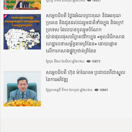
ថ្ងៃចន្ទ ទី១៧ ខែមិថុនា ឆ្នាំ២០២៤
16931
សម្តេចធិបតី ថ្លែងអំណរព្រះគុណ និងអរគុណ
ប្រគេន និងជូនដល់ជនរួមជាតិទាំងក្នុង​ និងក្រៅ
ប្រទេស​ ដែលបានចូលរួមចំណែក
យ៉ាងផុលផុសបរិច្ចាគថវិកាក្នុង «មូលនិធិកសាង
ហេដ្ឋារចនាសម្ព័ន្ធតាមព្រំដែន» ដោយផ្ដោត
លើការកសាងផ្លូវក្រវាត់ព្រំដែន
ថ្ងៃពុធ ទី២៨ ខែសីហា ឆ្នាំ២០២៤
16873
សម្តេចធិបតី ហ៊ុន ម៉ាណែត៖ ប្រជាជនគឺជាស្នូល
នៃការអភិវឌ្ឍ
ថ្ងៃព្រហស្បតិ៍ ទី១១ ខែកក្កដា ឆ្នាំ២០២៤
16841