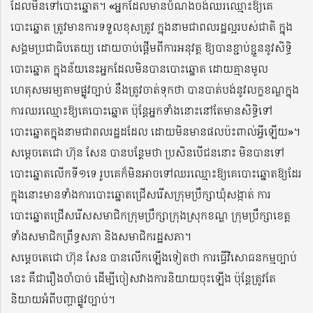
ដែលមិនទៅបោះឆ្នោត។ «អ្នកដែលមានបំណងចង់ឈរឈ្មោះឱ្យគេ
បោះឆ្នោត ត្រូវមានការទទួលខុសត្រូវ ក្នុងនាមជាពលរដ្ឋល្អរបស់ជាតិ ក្នុង
សង្គមប្រជាធិបតេយ្យ ដោយចាប់ផ្តើមពីការអនុវត្ត ឱ្យបានខ្ជាប់ខ្ជួននូវសិទ្ធិ
បោះឆ្នោត ក្នុងន័យនេះអ្នកដែលមិនបានបោះឆ្នោត ដោយគ្មានមូល
ហេតុសមរម្យតាមផ្លូវច្បាប់ នឹងត្រូវចាត់ទុកថា បានបាត់បង់នូវលក្ខខណ្ឌក្នុង
ការឈរឈ្មោះឱ្យគេបោះឆ្នោត ប៉ុន្តែអ្នកទាំងនោះនៅតែមានសិទ្ធិទៅ
បោះឆ្នោតក្នុងនាមជាពលរដ្ឋដដែល ដោយមិនមានផលប៉ះពាល់អ្វីឡើយ»។
សម្តេចតេជោ ហ៊ុន សែន បានបន្ថែមថា ប្រសិនបើជននោះ មិនបានទៅ
បោះឆ្នោតលើកទី១ទេ រូបគេក៏មិនអាចទៅឈរឈ្មោះឱ្យគេបោះឆ្នោតឱ្យដែរ
ក្នុងនោះមានទាំងការបោះឆ្នោតជ្រើសរើសក្រុមប្រឹក្សាឃុំសង្កាត់ ការ
បោះឆ្នោតជ្រើសរើសសមាជិកក្រុមប្រឹក្សាក្រុងស្រុកខណ្ឌ ក្រុមប្រឹក្សាខេត្ត
ទាំងសមាជិកព្រឹទ្ធសភា និងសមាជិករដ្ឋសភា។
សម្តេចតេជោ ហ៊ុន សែន បានលើកឡើងទៀតថា ការធ្វើវិសោធនកម្មច្បាប់
នេះ គឺជារឿងចាំបាច់ ដើម្បីចៀសវាងការនិយាយចុះឡើង ប៉ុន្តែត្រូវតែ
និយាយអំពីបញ្ហាផ្លូវច្បាប់។