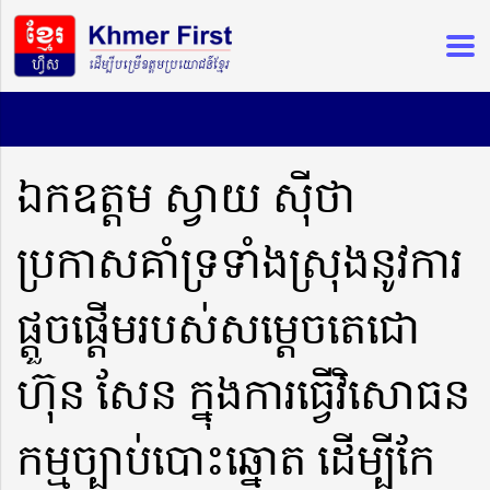
ឯកឧត្តម ស្វាយ ស៊ីថា
ប្រកាសគាំទ្រទាំងស្រុងនូវការ
ផ្តួចផ្តើមរបស់សម្តេចតេជោ
ហ៊ុន សែន ក្នុងការធ្វើវិសោធន
កម្មច្បាប់បោះឆ្នោត ដើម្បីកែ