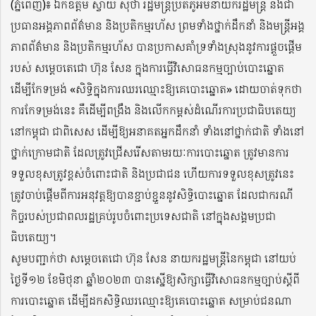
(ភ្នំពេញ)៖ ឯកឧត្តម ស្វាយ ស៊ីថា រដ្ឋមន្រ្តីប្រតិភូអមនាយករដ្ឋមន្រ្តី និងជា
ប្រធានអង្គភាពព័ត៌មាន និងប្រតិកម្មរហ័ស ព្រមទាំងថ្នាក់ដឹកនាំ និងមន្ត្រីអង្គ
ភាពព័ត៌មាន និងប្រតិកម្មរហ័ស បានប្រកាសគាំទ្រទាំងស្រុងនូវការផ្តួចផ្តើម
របស់ សម្តេចតេជោ ហ៊ុន សែន ក្នុងការធ្វើវិសោធនកម្មច្បាប់បោះឆ្នោត
ដើម្បីកែទម្រង់ «សិទ្ធិក្នុងការឈរឈ្មោះឱ្យគេបោះឆ្នោត» ដោយចាត់ទុកថា
ការកែទម្រង់នេះ គឺដើម្បីពង្រឹង និងលើកកម្ពស់ដំណើរការប្រជាធិបតេយ្យ
នៅកម្ពុជា ជាពិសេស ដើម្បីឱ្យអនាគតអ្នកដឹកនាំ ទាំងនៅថ្នាក់ជាតិ ទាំងនៅ
ថ្នាក់ក្រោមជាតិ ដែលត្រូវជ្រើសរើសតាមរយៈការបោះឆ្នោត ត្រូវមានការ
ទទួលខុសត្រូវខ្ពស់ចំពោះជាតិ និងប្រជាជន ហើយការទទួលខុសត្រូវនេះ
ត្រូវចាប់ផ្តើមពីការអនុវត្តឱ្យបានខ្ជាប់ខ្ជួននូវសិទ្ធិបោះឆ្នោត ដែលជាករណី
កិច្ចរបស់ប្រជាពលរដ្ឋគ្រប់រូបចំពោះប្រទេសជាតិ នៅក្នុងសង្គមប្រជា
ធិបតេយ្យ។
សូមបញ្ជាក់ថា សម្តេចតេជោ ហ៊ុន សែន នាយករដ្ឋមន្ត្រីនៃកម្ពុជា នៅយប់
ថ្ងៃទី១២ ខែមិថុនា ឆ្នាំ២០២៣ បានស្នើឱ្យសិក្សាធ្វើវិសោធនកម្មច្បាប់ស្តីពី
ការបោះឆ្នោត ដើម្បីដកសិទ្ធិឈរឈ្មោះឱ្យគេបោះឆ្នោត សម្រាប់ជនណា