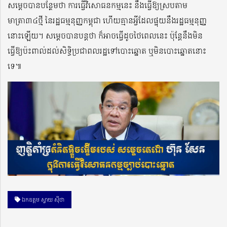
សម្តេចបានបន្ថែមថា ការធ្វើវិសោធនកម្មនេះ នឹងធ្វើឱ្យស្របតាម
មាត្រា៣៤ថ្មី នៃរដ្ឋធម្មនុញ្ញកម្ពុជា ហើយគ្មានអ្វីដែលផ្ទុយនឹងរដ្ឋធម្មនុញ្ញ
នោះឡើយ។ សម្តេចបានបន្តថា ក៏អាចធ្វើដូចថៃពេលនេះ ប៉ុន្តែនឹងមិន
ធ្វើឱ្យប៉ះពាល់ដល់សិទ្ធិប្រជាពលរដ្ឋទៅបោះឆ្នោត ឬមិនបោះឆ្នោតនោះ
ទេ៕
ឯកឧត្តម ស្វាយ ស៊ីថា