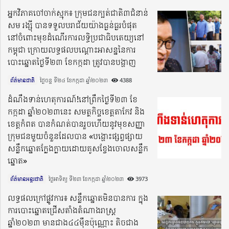
អ្នកវិភាគចៅចាក់ស្មុក៖ ក្រុមជនក្បត់ជាតិ៣ជំនាន់
សម រង្ស៊ី បានទទួលបរាជ័យយ៉ាងធ្ងន់ធ្ងរបំផុត
នៅចំពោះមុខដំណើរការលទ្ធិប្រជាធិបតេយ្យនៅ
កម្ពុជា ក្រោយលទ្ធផលបណ្តោះអាសន្ននៃការ
បោះឆ្នោតថ្ងៃទី២៣ ខែកក្កដា ត្រូវបានបង្ហាញ
ព័ត៌មានជាតិ
ថ្ងៃចន្ទ ទី២៤ ខែកក្កដា ឆ្នាំ២០២៣​
4388
ដំណឹងទាន់ហេតុការណ៍!នៅព្រឹកថ្ងៃទី២៣ ខែ
កក្កដា ឆ្នាំ២០២៣នេះ សមត្ថកិច្ចខេត្តតាកែវ និង
ខេត្តកំពត បានកំណត់បានរួចហើយនូវមុខសញ្ញា
ក្រុមជនមួយចំនួនដែលបាន «បង្ហោះផ្សព្វផ្សាយ
សន្លឹកឆ្នោតក្លែងក្លាយដោយគូសខ្វែងចោលសន្លឹក
ឆ្នោត»
ព័ត៌មានអន្តរជាតិ
ថ្ងៃអាទិត្យ ទី២៣ ខែកក្កដា ឆ្នាំ២០២៣​
3973
លទ្ធផលក្រៅផ្លូវការ៖ សន្លឹកឆ្នោតមិនបានការ ក្នុង
ការបោះឆ្នោតជ្រើសតាំងតំណាងរាស្ត្រ
ឆ្នាំ២០២៣ មានជាង៤៤ម៉ឺនប៉ុណ្ណោះ តិចជាង