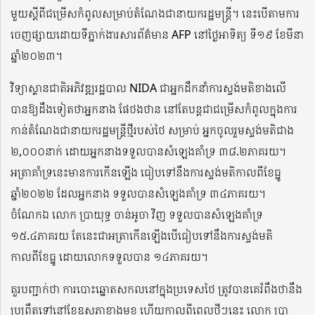
មួយស្ដីពីជម្រើសកំពូលសម្រាប់តំណែងជានាយករដ្ឋមន្ត្រី។ នេះបើតាមការ
ចេញផ្សាយដោយទីភ្នាក់ងារសារព័ត៌មាន AFP នៅថ្ងៃអាទិត្យ ទី១៩ ខែមីនា
ឆ្នាំ២០២៣។
វិទ្យាស្ថានជាតិអភិវឌ្ឍរដ្ឋបាល NIDA ជាអ្នកដឹកនាំការស្ទង់មតិខាងលើ
បានឱ្យដឹងទៀតថាអ្នកនាង ផែថងថាន នៅតែបន្តជាជម្រើសកំពូលក្នុងការ
កាន់តំណែងជានាយករដ្ឋមន្ត្រីថ្មីរបស់ថៃ សម្រាប់ អ្នកចូលរួមស្ទង់មតិជាង
២,០០០នាក់ ដោយអ្នកនាងទទួលបានសំឡេងគាំទ្រ ៣៨.២ភាគរយ។
អត្រាគាំទ្រនេះមានការកើនឡើង ធៀបទៅនឹងការស្ទង់មតិកាលពីខែធ្នូ
ឆ្នាំ២០២២ ដែលអ្នកនាង ទទួលបានសំឡេងគាំទ្រ ៣៤ភាគរយ។
ចំណែកឯ លោក ប្រាយុទ្ធ ចាន់អូចា វិញ ទទួលបានសំឡេងគាំទ្រ
១៥.៤ភាគរយ តែនេះជាអត្រាកើនឡើងបើធៀបទៅនឹងការស្ទង់មតិ
កាលពីខែធ្នូ ដោយលោកទទួលបាន ១៤ភាគរយ។
គួរបញ្ជាក់ថា ការបោះឆ្នោតសកលនៅក្នុងប្រទេសថៃ ត្រូវបានគេរំពឹងថានឹង
ប្រព្រឹត្តទៅនៅខែឧសភាខាងមុខ ហើយកាលពីពេលថ្មីៗនេះ លោក ប្រា