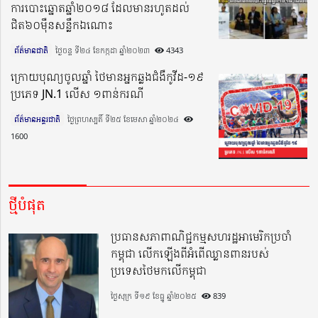
ការបោះឆ្នោតឆ្នាំ២០១៨ ដែលមានរហូតដល់
ជិត៦០ម៉ឺនសន្លឹកឯណោះ
ព័ត៌មានជាតិ
ថ្ងៃចន្ទ ទី២៤ ខែកក្កដា ឆ្នាំ២០២៣​
4343
ក្រោយបុណ្យចូលឆ្នាំ ថៃមានអ្នកឆ្លងជំងឺកូវីដ-១៩
ប្រភេទ JN.1 លើស ១ពាន់ករណី
ព័ត៌មានអន្តរជាតិ
ថ្ងៃព្រហស្បតិ៍ ទី២៥ ខែមេសា ឆ្នាំ២០២៤​
1600
ថ្មីបំផុត
ប្រធានសភាពាណិជ្ជកម្មសហរដ្ឋអាមេរិកប្រចាំ
កម្ពុជា លើកឡើងពីអំពើឈ្លានពានរបស់
ប្រទេសថៃមកលើកម្ពុជា
ថ្ងៃសុក្រ ទី១៩ ខែធ្នូ ឆ្នាំ២០២៥
839