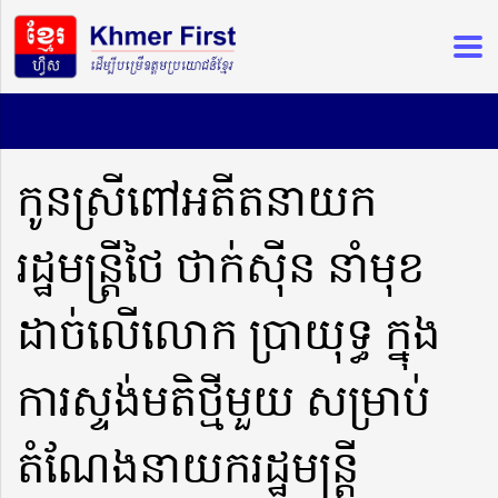
កូនស្រីពៅអតីតនាយក
រដ្ឋមន្រ្តីថៃ ថាក់ស៉ីន នាំមុខ
ដាច់លើលោក ប្រាយុទ្ធ ក្នុង
ការស្ទង់មតិថ្មីមួយ សម្រាប់
តំណែងនាយករដ្ឋមន្ត្រី