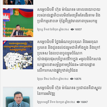
សម្តេចធិបតី ហ៊ុន ម៉ាណែត៖ គោលនយោបាយ
របស់រាជរដ្ឋាភិបាលមិនមែនត្រឹមតែដើរតាម និង
ប្រតិកម្មនោះទេ ប៉ុន្តែគឺត្រូវមានភាពបុរេសកម្ម
ថ្ងៃចន្ទ ទី១៧ ខែមិថុនា ឆ្នាំ២០២៤
16937
សម្តេចធិបតី ថ្លែងអំណរព្រះគុណ និងអរគុណ
ប្រគេន និងជូនដល់ជនរួមជាតិទាំងក្នុង​ និងក្រៅ
ប្រទេស​ ដែលបានចូលរួមចំណែក
យ៉ាងផុលផុសបរិច្ចាគថវិកាក្នុង «មូលនិធិកសាង
ហេដ្ឋារចនាសម្ព័ន្ធតាមព្រំដែន» ដោយផ្ដោត
លើការកសាងផ្លូវក្រវាត់ព្រំដែន
ថ្ងៃពុធ ទី២៨ ខែសីហា ឆ្នាំ២០២៤
16876
សម្តេចធិបតី ហ៊ុន ម៉ាណែត៖ ប្រជាជនគឺជាស្នូល
នៃការអភិវឌ្ឍ
ថ្ងៃព្រហស្បតិ៍ ទី១១ ខែកក្កដា ឆ្នាំ២០២៤
16847