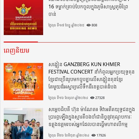
16 ទម្លាក់គ្រាប់បែកចូលក្នុងភូមិសាស្ត្រភូមិព្រៃ
ចាន់
ថ្ងៃពុធ ទី១៧ ខែធ្នូ ឆ្នាំ២០២៥
808
ពេញនិយម
សង្វៀន GANZBERG KUN KHMER
FESTIVAL CONCERT នាំកំពូលអ្នកប្រយុទ្ធគុន
ខ្មែរជាច្រើនរូបមកចួបគ្នាលើសង្វៀនគុនខ្មែរ
តែមួយដ៏អស្ចារ្យលើទឹកដីខេត្តបាត់ដំបង
ថ្ងៃពុធ ទី១៦ ខែតុលា ឆ្នាំ២០២៤
27328
សម្តេចធិបតី ហ៊ុន ម៉ាណែត៖ ទិវាអតីតយុទ្ធជនក្នុង
ប្រារព្ធឡើងក្នុងស្មារតីចងចាំជានិច្ចនូវគុណូបការៈ
ឧត្តុងឧត្តមរបស់អ្នកដែលបានធ្វើមហាពលីកម្ម
ថ្ងៃពុធ ទី២៦ ខែមិថុនា ឆ្នាំ២០២៤
17926