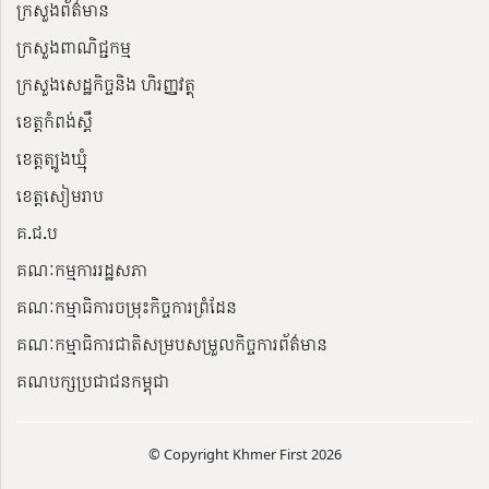
ក្រសួងព័ត៌មាន
ក្រសួងពាណិជ្ជកម្ម
ក្រសួងសេដ្ឋកិច្ចនិង ហិរញ្ញវត្ថុ
ខេត្តកំពង់ស្ពឺ
ខេត្តត្បូងឃ្មុំ
ខេត្តសៀមរាប
គ.ជ.ប
គណៈកម្មការរដ្ឋសភា
គណៈកម្មាធិការចម្រុះកិច្ចការព្រំដែន
គណៈកម្មាធិការជាតិសម្របសម្រួលកិច្ចការព័ត៌មាន
គណបក្សប្រជាជនកម្ពុជា
© Copyright Khmer First 2026