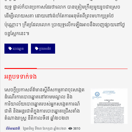
យុទ្ធ ផ្ទាល់ក៏បានប្រកាសដែរថាលោក បានត្រៀមក្រឹត្យមួយរួចជាស្រេច
ដើម្បីរលាយសភា ដោយនៅរង់ចាំតែការអនុម័តពីព្រះមហាក្សត្រថៃ
ប៉ុណ្ណោះ។ ក្រឹត្យដែលលោក ប្រាយុទ្ធលើកឡើងអាចនឹងចេញផ្សាយនៅថ្ងៃ
ចន្ទស្អែកនេះ៕
បោះឆ្នោត
ប្រទេសថៃ
អត្ថបទទាក់ទង
សេចក្ដីប្រកាសព័ត៌មានស្ដីពីសកម្មភាពចុះសង្កេត
ដំណើរការបោះឆ្នោតនៅតាមមណ្ឌល និង
ការិយាល័យបោះឆ្នោតរបស់អ្នកសង្កេតការណ៍
ជាតិ និងអន្តរជាតិក្នុងការបោះឆ្នោតជ្រើសតាំង
តំណាងរាស្ត្រ នីតិកាលទី៧ ឆ្នាំ២០២៣
ព័ត៌មានជាតិ
ថ្ងៃអាទិត្យ ទី២៣ ខែកក្កដា ឆ្នាំ២០២៣​
3810