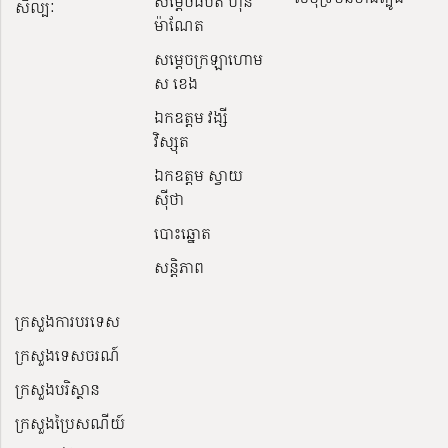
សម្ដេចធិបតី ហ៊ុន
សិល្បៈ
ម៉ាណែត
សម្ដេចក្រឡាហោម
ស ខេង
ឯកឧត្តម វង្សី
វិស្សុត
ឯកឧត្តម ស្វាយ
ស៊ីថា
បោះឆ្នោត
សន្តិភាព
ក្រសួងការបរទេស
ក្រសួងទេសចរណ៍
ក្រសួងបរិស្ថាន
ក្រសួងប្រៃសណីយ៍