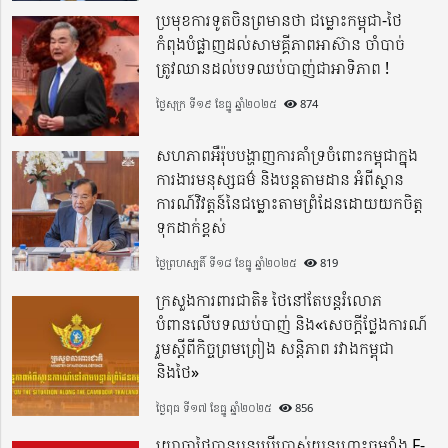
ប្រមុខការទូតចិនព្រមានថា ជម្លោះកម្ពុជា-ថៃ
កំពុងបំផ្លាញដល់សាមគ្គីភាពអាស៊ាន ចាំបាច់
ត្រូវឈានដល់បទឈប់បាញ់ជាអាទិភាព !
ថ្ងៃសុក្រ ទី១៩ ខែធ្នូ ឆ្នាំ២០២៥
874
សហភាពអឺរ៉ុបបង្ហាញការគាំទ្រចំពោះកម្ពុជាក្នុង
ការងារមនុស្សធម៌ និងបន្តតាមដាន អំពីស្ថាន
ការណ៍វិវត្តន៍នៃជម្លោះតាមព្រំដែនដោយយកចិត្ត
ទុកដាក់ខ្ពស់
ថ្ងៃព្រហស្បតិ៍ ទី១៨ ខែធ្នូ ឆ្នាំ២០២៥
819
ក្រសួងការពារជាតិ៖ ថៃនៅតែបន្តរំលោភ
បំពានលើបទឈប់បាញ់ និង«សេចក្តីថ្លែងការណ៍
រួមស្តីពីកិច្ចព្រមព្រៀង សន្តិភាព រវាងកម្ពុជា
និងថៃ»
ថ្ងៃពុធ ទី១៧ ខែធ្នូ ឆ្នាំ២០២៥
856
យោធាថៃបានបន្តប្រើប្រាស់យន្តហោះចម្បាំង F-