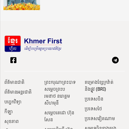
ព័ត៌មានជាតិ
ព្រះករុណាព្រះបាទ
គម្រោងខ្សែក្រវ៉ាត់
សម្តេចព្រះប
និងផ្លូវ (BRI)
ព័ត៌មានអន្តរជាតិ
រមនាថ នរោត្តម
ប្រទេសចិន
បច្ចេកវិទ្យា
សីហមុនី
ប្រទេសថៃ
កីឡា
សម្តេចតេជោ ហ៊ុន
ប្រទេសវៀតណាម
សែន
សុខភាព
សមុទ្រចិនខាងត្បូង