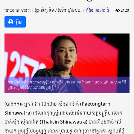
ដោយ៖ ពៅ មនោរា ​​ | ថ្ងៃអាទិត្យ ទី១៩ ខែមីនា ឆ្នាំ២០២៣
ព័ត៌មានអន្តរជាតិ
2120
ព្រីន
កូនស្រីពៅអតីតនាយករដ្ឋមន្រ្តីថៃ ថាក់ស៉ីន នាំមុខដាច់លើលោក ប្រាយុទ្ធ ក្នុងការស្ទង់មតិថ្មី
មួយ សម្រាប់តំណែងនាយករដ្ឋមន្ត្រី
(បាងកក)៖
អ្នកនាង ផែថងថាន ស៉ីនណាវ៉ាត់ (Paetongtarn
Shinawatra) ដែលជាកូនស្ត្រីពៅរបស់អតីតនាយករដ្ឋមន្ត្រីថៃ លោក
ថាក់ស៊ីន ស៊ីណាវ៉ាត់ (Thaksin Shinawatra) បាននាំមុខដាច់ លើ
នាយករដ្ឋមន្ត្រីថៃបច្ចុប្បន្ន លោក បា្រយុទ្ធ ចាន់អូចា នៅក្នុងការស្ទង់មតិថ្មី