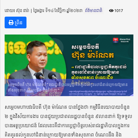
ដោយ៖ ស៊ុន ដារ៉ា ​​ | ថ្ងៃអង្គារ ទី១៤ ខែវិច្ឆិកា ឆ្នាំ២០២៣
ព័ត៌មានជាតិ
1017
ព្រីន
សម្តេចធិបតី ហ៊ុន ម៉ាណែត៖ ” រាជរដ្ឋាភិបាលប្ដេជ្ញាគិតគូរដល់កូនចៅជំនាន់ក្រោយឱ្យមាន
ទាំងសុខភាព ចំណេះដឹង និងជំនាញ “
សម្តេចមហាបវរធិបតី ហ៊ុន ម៉ាណែត បានថ្លែងថា កម្មវិធីនយោបាយចំនួន
២ ក្នុងវិស័យការងារ បានជួយប្រជាពលរដ្ឋបានចំនួន ៩លាននាក់ ឱ្យទទួល
បានអត្ថប្រយោជន៍ ដែលនេះគឺជាការប្ដេជ្ញាចិត្តរបស់រាជរដ្ឋាភិបាលក្នុងការ
គិតគូរដល់កូនចៅជំនាន់ក្រោយឱ្យមានទាំងសុខភាព ចំណេះដឹង និង