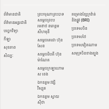
ព័ត៌មានជាតិ
ព្រះករុណាព្រះបាទ
គម្រោងខ្សែក្រវ៉ាត់
សម្តេចព្រះប
និងផ្លូវ (BRI)
ព័ត៌មានអន្តរជាតិ
រមនាថ នរោត្តម
ប្រទេសចិន
បច្ចេកវិទ្យា
សីហមុនី
ប្រទេសថៃ
កីឡា
សម្តេចតេជោ ហ៊ុន
ប្រទេសវៀតណាម
សែន
សុខភាព
សមុទ្រចិនខាងត្បូង
សម្ដេចធិបតី ហ៊ុន
សិល្បៈ
ម៉ាណែត
សម្ដេចក្រឡាហោម
ស ខេង
ឯកឧត្តម វង្សី
វិស្សុត
ឯកឧត្តម ស្វាយ
ស៊ីថា