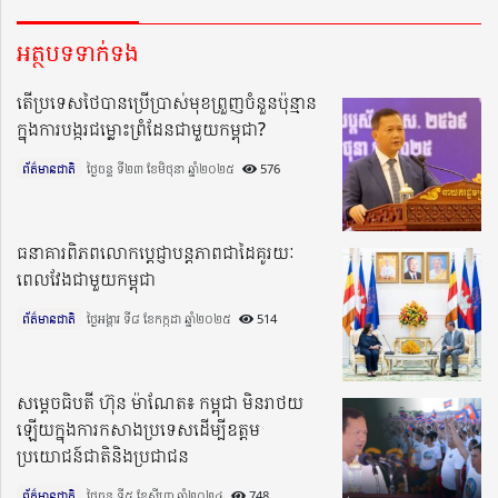
អត្ថបទទាក់ទង
តើប្រទេសថៃបានប្រើប្រាស់មុខព្រួញចំនួនប៉ុន្មាន
ក្នុងការបង្ករជម្លោះព្រំដែនជាមួយកម្ពុជា?
ព័ត៌មានជាតិ
ថ្ងៃចន្ទ ទី២៣ ខែមិថុនា ឆ្នាំ២០២៥​
576
ធនាគារពិភពលោកប្ដេជ្ញាបន្តភាពជាដៃគូរយៈ
ពេលវែងជាមួយកម្ពុជា
ព័ត៌មានជាតិ
ថ្ងៃអង្គារ ទី៨ ខែកក្កដា ឆ្នាំ២០២៥​
514
សម្តេចធិបតី ហ៊ុន ម៉ាណែត៖ កម្ពុជា មិនរាថយ
ឡើយក្នុងការកសាងប្រទេសដើម្បីឧត្តម
ប្រយោជន៍ជាតិនិងប្រជាជន
ព័ត៌មានជាតិ
ថ្ងៃចន្ទ ទី៥ ខែសីហា ឆ្នាំ២០២៤​
748