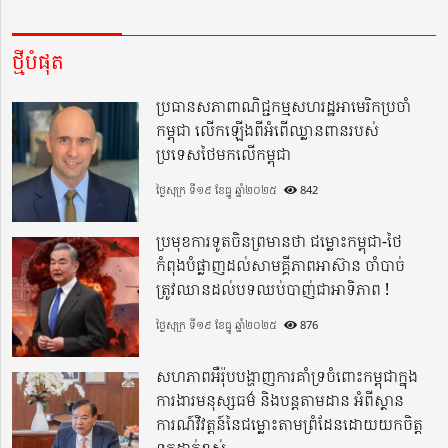
ថ្មីបំផុត
ប្រធានសភាពាណិជ្ជកម្មសហរដ្ឋអាមេរិកប្រចាំ
កម្ពុជា លើកឡើងពីអំពើឈ្លានពានរបស់
ប្រទេសថៃមកលើកម្ពុជា
ថ្ងៃសុក្រ ទី១៩ ខែធ្នូ ឆ្នាំ២០២៥
842
ប្រមុខការទូតចិនព្រមានថា ជម្លោះកម្ពុជា-ថៃ
កំពុងបំផ្លាញដល់សាមគ្គីភាពអាស៊ាន ចាំបាច់
ត្រូវឈានដល់បទឈប់បាញ់ជាអាទិភាព !
ថ្ងៃសុក្រ ទី១៩ ខែធ្នូ ឆ្នាំ២០២៥
876
សហភាពអឺរ៉ុបបង្ហាញការគាំទ្រចំពោះកម្ពុជាក្នុង
ការងារមនុស្សធម៌ និងបន្តតាមដាន អំពីស្ថាន
ការណ៍វិវត្តន៍នៃជម្លោះតាមព្រំដែនដោយយកចិត្ត
ទុកដាក់ខ្ពស់