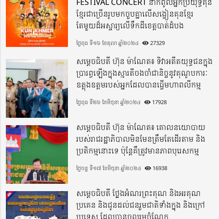
FESTIVAL CONCERT នាំកំពូលអ្នកប្រយុទ្ធគុន
ខ្មែរជាច្រើនរូបមកចួបគ្នាលើសង្វៀនគុនខ្មែរ
តែមួយដ៏អស្ចារ្យលើទឹកដីខេត្តបាត់ដំបង
ថ្ងៃពុធ ទី១៦ ខែតុលា ឆ្នាំ២០២៤
27329
សម្តេចធិបតី ហ៊ុន ម៉ាណែត៖ ទិវាអតីតយុទ្ធជនក្នុង
ប្រារព្ធឡើងក្នុងស្មារតីចងចាំជានិច្ចនូវគុណូបការៈ
ឧត្តុងឧត្តមរបស់អ្នកដែលបានធ្វើមហាពលីកម្ម
ថ្ងៃពុធ ទី២៦ ខែមិថុនា ឆ្នាំ២០២៤
17928
សម្តេចធិបតី ហ៊ុន ម៉ាណែត៖ គោលនយោបាយ
របស់រាជរដ្ឋាភិបាលមិនមែនត្រឹមតែដើរតាម និង
ប្រតិកម្មនោះទេ ប៉ុន្តែគឺត្រូវមានភាពបុរេសកម្ម
ថ្ងៃចន្ទ ទី១៧ ខែមិថុនា ឆ្នាំ២០២៤
16938
សម្តេចធិបតី ថ្លែងអំណរព្រះគុណ និងអរគុណ
ប្រគេន និងជូនដល់ជនរួមជាតិទាំងក្នុង​ និងក្រៅ
ប្រទេស​ ដែលបានចូលរួមចំណែក