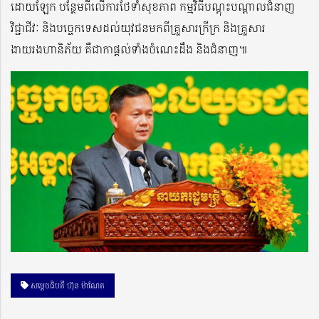
ដោយឡែក បន្ថែមពីលើការថែទាំសុខភាព កម្មវិធីបណ្តុះបណ្តាលជំនាញ
វិជ្ជាជីវៈ និងបច្ចេកទេសដល់យុវជនមកពីគ្រួសារក្រីក្រ និងគ្រួសារ
ងាយរងហានិភ័យ គឺជាកាផ្ដល់ទាំងចំណេះដឹង និងជំនាញ៕
សម្ដេចធិបតី ហ៊ុន ម៉ាណែត