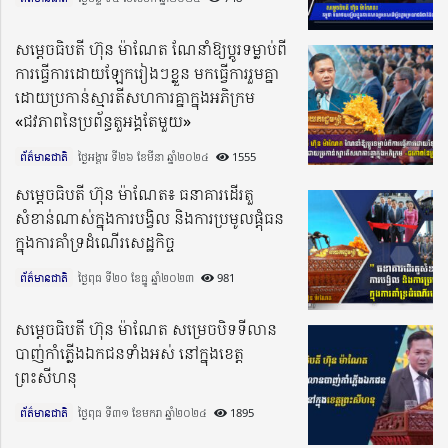
សម្តេចធិបតី ហ៊ុន ម៉ាណែត ណែនាំឱ្យប្តូរទម្លាប់ពី
ការធ្វើការដោយឡែករៀងៗខ្លួន មកធ្វើការរួមគ្នា
ដោយប្រកាន់ស្មារតីសហការគ្នាក្នុងអភិក្រម
«ជវភាពនៃប្រព័ន្ធតួអង្គតែមួយ»
ព័ត៌មានជាតិ
ថ្ងៃអង្គារ ទី២៦ ខែមីនា ឆ្នាំ២០២៤​
1555
សម្តេចធិបតី ហ៊ុន ម៉ាណែត៖ ធនាគារដើរតួ
សំខាន់ណាស់ក្នុងការបង្វិល និងការប្រមូលផ្តុំធន
ក្នុងការគាំទ្រដំណើរសេដ្ឋកិច្ច
ព័ត៌មានជាតិ
ថ្ងៃពុធ ទី២០ ខែធ្នូ ឆ្នាំ២០២៣​
981
សម្ដេចធិបតី ហ៊ុន ម៉ាណែត សម្រេចបិទទីលាន
បាញ់កាំភ្លើងឯកជនទាំងអស់ នៅក្នុងខេត្ត
ព្រះសីហនុ
ព័ត៌មានជាតិ
ថ្ងៃពុធ ទី៣១ ខែមករា ឆ្នាំ២០២៤​
1895