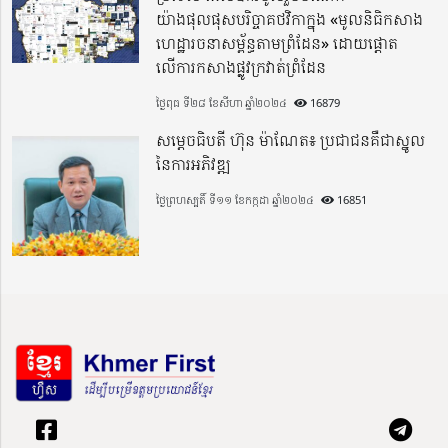
យ៉ាងផុលផុសបរិច្ចាគថវិកាក្នុង «មូលនិធិកសាង
ហេដ្ឋារចនាសម្ព័ន្ធតាមព្រំដែន» ដោយផ្ដោត
លើការកសាងផ្លូវក្រវាត់ព្រំដែន
ថ្ងៃពុធ ទី២៨ ខែសីហា ឆ្នាំ២០២៤
16879
សម្តេចធិបតី ហ៊ុន ម៉ាណែត៖ ប្រជាជនគឺជាស្នូល
នៃការអភិវឌ្ឍ
ថ្ងៃព្រហស្បតិ៍ ទី១១ ខែកក្កដា ឆ្នាំ២០២៤
16851