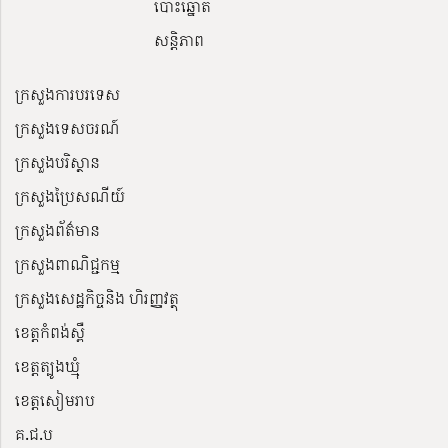
បោះឆ្នោត
សន្តិភាព
ក្រសួងការបរទេស
ក្រសួងទេសចរណ៍
ក្រសួងបរិស្ថាន
ក្រសួងប្រៃសណីយ៍
ក្រសួងព័ត៌មាន
ក្រសួងពាណិជ្ជកម្ម
ក្រសួងសេដ្ឋកិច្ចនិង ហិរញ្ញវត្ថុ
ខេត្តកំពង់ស្ពឺ
ខេត្តត្បូងឃ្មុំ
ខេត្តសៀមរាប
គ.ជ.ប