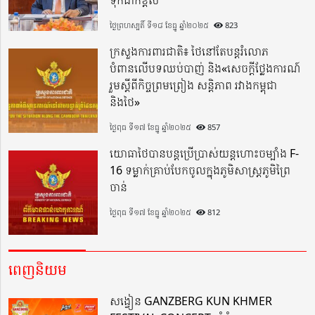
ថ្ងៃព្រហស្បតិ៍ ទី១៨ ខែធ្នូ ឆ្នាំ២០២៥
823
ក្រសួងការពារជាតិ៖ ថៃនៅតែបន្តរំលោភ
បំពានលើបទឈប់បាញ់ និង«សេចក្តីថ្លែងការណ៍
រួមស្តីពីកិច្ចព្រមព្រៀង សន្តិភាព រវាងកម្ពុជា
និងថៃ»
ថ្ងៃពុធ ទី១៧ ខែធ្នូ ឆ្នាំ២០២៥
857
យោធាថៃបានបន្តប្រើប្រាស់យន្តហោះចម្បាំង F-
16 ទម្លាក់គ្រាប់បែកចូលក្នុងភូមិសាស្ត្រភូមិព្រៃ
ចាន់
ថ្ងៃពុធ ទី១៧ ខែធ្នូ ឆ្នាំ២០២៥
812
ពេញនិយម
សង្វៀន GANZBERG KUN KHMER