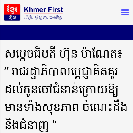
សម្តេចធិបតី ហ៊ុន ម៉ាណែត៖
” រាជរដ្ឋាភិបាលប្ដេជ្ញាគិតគូរ
ដល់កូនចៅជំនាន់ក្រោយឱ្យ
មានទាំងសុខភាព ចំណេះដឹង
និងជំនាញ “