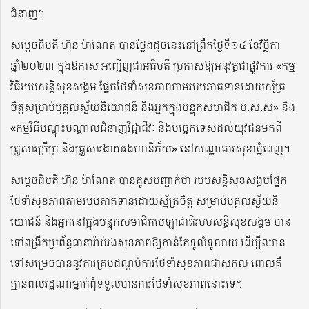
ជំនាញ។
សម្តេចធិបតី ហ៊ុន ម៉ាណែត បានថ្លែងដូចនេះនៅព្រឹកថ្ងៃទី១៤ ខែវិច្ឆិកា
ឆ្នាំ២០២៣ ក្នុងឱកាស អញ្ជើញជាអធិបតី ប្រកាសឱ្យអនុវត្តជាផ្លូវការ «កម្ម
វិធីរបបសន្តិសុខសង្គម ផ្នែកថែទាំសុខភាពតាមរបបភាគទានដោយស្ម័គ្រ
ចិត្តសម្រាប់បុគ្គលស្វ័យនិយោជន៍ និងអ្នកក្នុងបន្ទុកសមាជិក ប.ស.ស» និង
«កម្មវិធីបណ្តុះបណ្តាលជំនាញវិជ្ជាជីវៈ និងបច្ចេកទេសដល់យុវជនមកពី
គ្រួសារក្រីក្រ និងគ្រួសារងាយរងហានិភ័យ» នៅសណ្ឋាគារសុខាភ្នំពេញ។
សម្តេចធិបតី ហ៊ុន ម៉ាណែត បានគូសបញ្ជាក់ថា របបសន្តិសុខសង្គមផ្នែក
ថែទាំសុខភាពតាមរបបភាគទានដោយស្ម័គ្រចិត្ត សម្រាប់បុគ្គលស្វ័យនិ
យោជន៍ និងអ្នកនៅក្នុងបន្ទុកសមាជិកបេឡាជាតិរបបសន្តិសុខសង្គម បាន
ទៅពង្រីកប្រព័ន្ធធានារ៉ាប់រងសុខភាពឱ្យកាន់តែទូលំទូលាយ ដើម្បីឈាន
ទៅសម្រេចបាននូវការគ្របដណ្ដប់ការថែទាំសុខភាពជាសកល ពោលគឺ
គ្មានពលរដ្ឋណាម្នាក់ពុំទទួលបានការថែទាំសុខភាពនោះទេ។