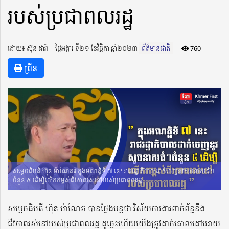
របស់ប្រជាពលរដ្ឋ
ដោយ៖ ស៊ុន ដារ៉ា ​​ | ថ្ងៃអង្គារ ទី២១ ខែវិច្ឆិកា ឆ្នាំ២០២៣
ព័ត៌មានជាតិ
760
ព្រីន
សម្តេចធិបតី ហ៊ុន ម៉ាណែត៖ ក្នុងអណត្តិទី ៧ នេះ រាជរដ្ឋាភិបាលដាក់ចេញនូវសូចនាករធំៗ
ចំនួន ៥ ដើម្បីលើកកម្ពស់ជីវភាពរស់នៅរបស់ប្រជាពលរដ្ឋ
សម្តេចធិបតី ហ៊ុន ម៉ាណែត បានថ្លែងបន្តថា វិស័យការងារពាក់ព័ន្ធនឹង
ជីវភាពរស់នៅរបស់ប្រជាពលរដ្ឋ ដូច្នេះហើយយើងត្រូវដាក់គោលដៅអោយ