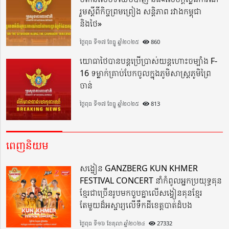
រួមស្តីពីកិច្ចព្រមព្រៀង សន្តិភាព រវាងកម្ពុជា
និងថៃ»
ថ្ងៃពុធ ទី១៧ ខែធ្នូ ឆ្នាំ២០២៥
860
យោធាថៃបានបន្តប្រើប្រាស់យន្តហោះចម្បាំង F-
16 ទម្លាក់គ្រាប់បែកចូលក្នុងភូមិសាស្ត្រភូមិព្រៃ
ចាន់
ថ្ងៃពុធ ទី១៧ ខែធ្នូ ឆ្នាំ២០២៥
813
ពេញនិយម
សង្វៀន GANZBERG KUN KHMER
FESTIVAL CONCERT នាំកំពូលអ្នកប្រយុទ្ធគុន
ខ្មែរជាច្រើនរូបមកចួបគ្នាលើសង្វៀនគុនខ្មែរ
តែមួយដ៏អស្ចារ្យលើទឹកដីខេត្តបាត់ដំបង
ថ្ងៃពុធ ទី១៦ ខែតុលា ឆ្នាំ២០២៤
27332