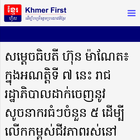
សម្តេចធិបតី ហ៊ុន ម៉ាណែត៖
ក្នុងអណត្តិទី ៧ នេះ រាជ
រដ្ឋាភិបាលដាក់ចេញនូវ
សូចនាករធំៗចំនួន ៥ ដើម្បី
លើកកម្ពស់ជីវភាពរស់នៅ