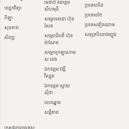
រមនាថ នរោត្តម
ប្រទេសចិន
បច្ចេកវិទ្យា
សីហមុនី
ប្រទេសថៃ
កីឡា
សម្តេចតេជោ ហ៊ុន
ប្រទេសវៀតណាម
សែន
សុខភាព
សមុទ្រចិនខាងត្បូង
សម្ដេចធិបតី ហ៊ុន
សិល្បៈ
ម៉ាណែត
សម្ដេចក្រឡាហោម
ស ខេង
ឯកឧត្តម វង្សី
វិស្សុត
ឯកឧត្តម ស្វាយ
ស៊ីថា
បោះឆ្នោត
សន្តិភាព
ក្រសួងការបរទេស