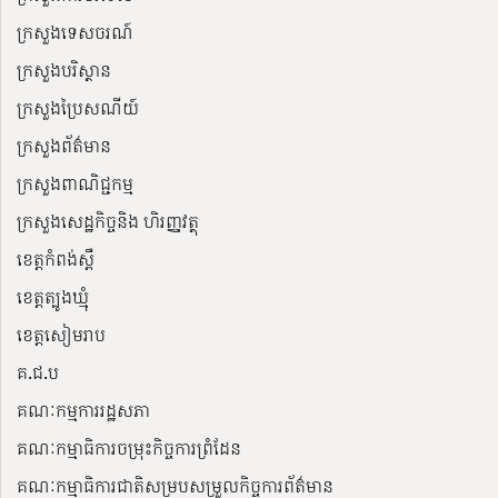
ក្រសួងទេសចរណ៍
ក្រសួងបរិស្ថាន
ក្រសួងប្រៃសណីយ៍
ក្រសួងព័ត៌មាន
ក្រសួងពាណិជ្ជកម្ម
ក្រសួងសេដ្ឋកិច្ចនិង ហិរញ្ញវត្ថុ
ខេត្តកំពង់ស្ពឺ
ខេត្តត្បូងឃ្មុំ
ខេត្តសៀមរាប
គ.ជ.ប
គណៈកម្មការរដ្ឋសភា
គណៈកម្មាធិការចម្រុះកិច្ចការព្រំដែន
គណៈកម្មាធិការជាតិសម្របសម្រួលកិច្ចការព័ត៌មាន