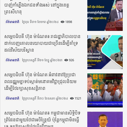
បាញ់កាំភ្លើងឯកជនទាំងអស់ នៅក្នុងខេត្ត
ព្រះសីហនុ
ព័ត៌មានជាតិ
ថ្ងៃពុធ ទី៣១ ខែមករា ឆ្នាំ២០២៤​
1898
សម្តេចធិបតី ហ៊ុន ម៉ាណែត៖ រាជរដ្ឋាភិបាលបាន
ដាក់ចេញគោលនយោបាយជាច្រើនដើម្បីគាំទ្រ
ដល់វិស័យបរិស្ថាន
ព័ត៌មានជាតិ
ថ្ងៃព្រហស្បតិ៍ ទី២១ ខែធ្នូ ឆ្នាំ២០២៣​
926
សម្តេចធិបតី ហ៊ុន ម៉ាណែត អំពាវនាវឱ្យប្រជា
ពលរដ្ឋរួមគ្នាទប់ស្កាត់មនោគមវិជ្ជាជ្រុលនិយម
ដើម្បីថែរក្សាសុខសន្តិភាព
ព័ត៌មានជាតិ
ថ្ងៃព្រហស្បតិ៍ ទី៣០ ខែឧសភា ឆ្នាំ២០២៤​
1521
សម្តេចធិបតី ហ៊ុន ម៉ាណែត៖ កម្ពុជាមានសិទ្ធិបិទ
ព្រំដែនជាមួយថៃជាអចិន្រ្តៃយ៍ ប៉ុន្តែកម្ពុជាមិនធ្វើ
ទេ ទុកឱកាសឱ្យថៃបើកវិញមុន