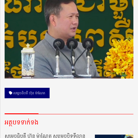
សម្ដេចធិបតី ហ៊ុន ម៉ាណែត
អត្ថបទទាក់ទង
សម្ដេចធិបតី ហ៊ុន ម៉ាណែត សម្រេចបិទទីលាន