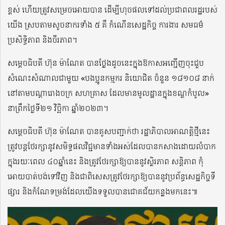
ខ្ពស់ ហើយត្រូវសម្រេចអោយបាន ដើម្បីហុចផលទៅដល់ប្រជាពលរដ្ឋរបស់
យើង ស្របតាមសូចនាករទាំង ៥ គឺ កំណើនសេដ្ឋកិច្ច ការងារ សមធម៌
ប្រសិទ្ធិភាព និងចីរភាព។
សម្តេចធិបតី ហ៊ុន ម៉ាណែត បានថ្លែងដូចនេះក្នុងឱកាសអញ្ជើញចុះជួប
សំណេះសំណាលជាមួយ «បងប្អូនកម្មករ និយោជិត ចំនួន ១៨១០៨ នាក់
នៅតាមបណ្តារោងចក្រ សហគ្រាស ដែលមានមូលដ្ឋានក្នុងខណ្ឌកំបូល»
នាព្រឹកថ្ងៃទី២១ វិច្ឆិកា ឆ្នាំ២០២៣។
សម្តេចធិបតី ហ៊ុន ម៉ាណែត បានគូសបញ្ជាក់ថា រដ្ឋាភិបាលអាណត្តិថ្មីនេះ
ត្រូវបន្តថែរក្សានូវសមិទ្ធផលវិជ្ជមានទាំងអស់ដែលបានកសាងដោយលំបាក
ក្នុងរយៈពេល ៤០ឆ្នាំនេះ និងត្រូវថែរក្សាឱ្យបាននូវស្ថិរភាព សន្តិភាព កុំ
អោយបាត់បង់ទៅវិញ និងជាពិសេសត្រូវថែរក្សាឱ្យបាននូវប្រព័ន្ធសេដ្ឋកិច្ចទី
ផ្សារ និងកំណែទម្រង់ដែលយើងទទួលបានជោគជ័យកន្លងមកនេះ៕