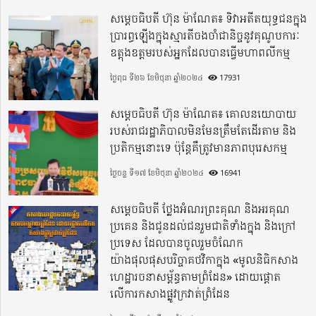
សម្តេចធិបតី ហ៊ុន ម៉ាណែត៖ ទិវាអតីតយុទ្ធជនក្នុង
ប្រារព្ធឡើងក្នុងស្មារតីចងចាំជានិច្ចនូវគុណូបការៈ
ឧត្តុងឧត្តមរបស់អ្នកដែលបានធ្វើមហាពលីកម្ម
ថ្ងៃពុធ ទី២៦ ខែមិថុនា ឆ្នាំ២០២៤
17931
សម្តេចធិបតី ហ៊ុន ម៉ាណែត៖ គោលនយោបាយ
របស់រាជរដ្ឋាភិបាលមិនមែនត្រឹមតែដើរតាម និង
ប្រតិកម្មនោះទេ ប៉ុន្តែគឺត្រូវមានភាពបុរេសកម្ម
ថ្ងៃចន្ទ ទី១៧ ខែមិថុនា ឆ្នាំ២០២៤
16941
សម្តេចធិបតី ថ្លែងអំណរព្រះគុណ និងអរគុណ
ប្រគេន និងជូនដល់ជនរួមជាតិទាំងក្នុង​ និងក្រៅ
ប្រទេស​ ដែលបានចូលរួមចំណែក
យ៉ាងផុលផុសបរិច្ចាគថវិកាក្នុង «មូលនិធិកសាង
ហេដ្ឋារចនាសម្ព័ន្ធតាមព្រំដែន» ដោយផ្ដោត
លើការកសាងផ្លូវក្រវាត់ព្រំដែន