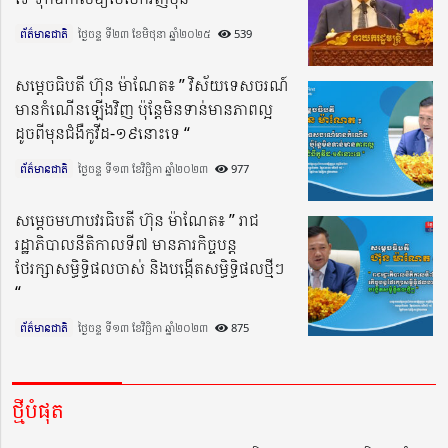
ព័ត៌មានជាតិ
ថ្ងៃចន្ទ ទី២៣ ខែមិថុនា ឆ្នាំ២០២៥​
539
សម្តេចធិបតី ហ៊ុន ម៉ាណែត៖ ” វិស័យទេសចរណ៍
មានកំណើនឡើងវិញ ប៉ុន្ដែមិនទាន់មានភាពល្អ
ដូចពីមុនជំងឺកូវីដ-១៩នោះទេ “
ព័ត៌មានជាតិ
ថ្ងៃចន្ទ ទី១៣ ខែវិច្ឆិកា ឆ្នាំ២០២៣​
977
សម្តេចមហាបវរធិបតី ហ៊ុន ម៉ាណែត៖ ” រាជ
រដ្ឋាភិបាលនីតិកាលទី៧ មានភារកិច្ចបន្ត
ថែរក្សាសម្ធិទ្ធិផលចាស់ និងបង្កើតសម្ធិទ្ធិផលថ្មីៗ
“
ព័ត៌មានជាតិ
ថ្ងៃចន្ទ ទី១៣ ខែវិច្ឆិកា ឆ្នាំ២០២៣​
875
ថ្មីបំផុត