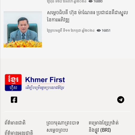
ថ្ងៃពុធ ទី២៨ ខែសីហា ឆ្នាំ២០២៤
16880
សម្តេចធិបតី ហ៊ុន ម៉ាណែត៖ ប្រជាជនគឺជាស្នូល
នៃការអភិវឌ្ឍ
ថ្ងៃព្រហស្បតិ៍ ទី១១ ខែកក្កដា ឆ្នាំ២០២៤
16851
ព័ត៌មានជាតិ
ព្រះករុណាព្រះបាទ
គម្រោងខ្សែក្រវ៉ាត់
សម្តេចព្រះប
និងផ្លូវ (BRI)
ព័ត៌មានអន្តរជាតិ