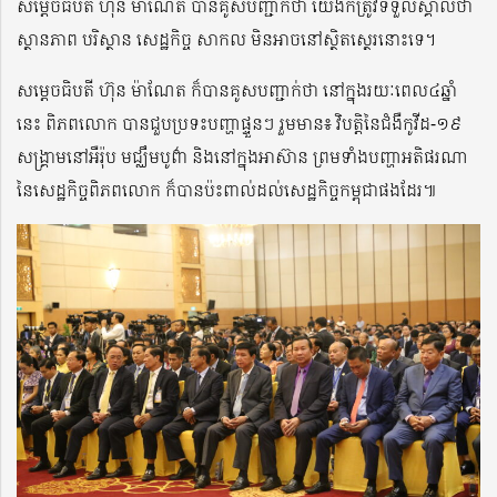
សម្តេចធិបតី ហ៊ុន ម៉ាណែត បានគូសបញ្ជាក់ថា យើងក៏ត្រូវទទួលស្គាល់ថា
ស្ថានភាព បរិស្ថាន សេដ្ឋកិច្ច សាកល មិនអាចនៅស្ថិតស្ថេរនោះទេ។
សម្តេចធិបតី ហ៊ុន ម៉ាណែត ក៏បានគូសបញ្ជាក់ថា នៅក្នុងរយៈពេល៤ឆ្នាំ
នេះ ពិភពលោក បានជួបប្រទះបញ្ហាផ្ទួនៗ រួមមាន៖ វិបត្តិនៃជំងឺកូវីដ-១៩
សង្រ្គាមនៅអឺរ៉ុប មជ្ឈឹមបូព៌ា និងនៅក្នុងអាស៊ាន ព្រមទាំងបញ្ហាអតិផរណា
នៃសេដ្ឋកិច្ចពិភពលោក ក៏បានប៉ះពាល់ដល់សេដ្ឋកិច្ចកម្ពុជាផងដែរ៕