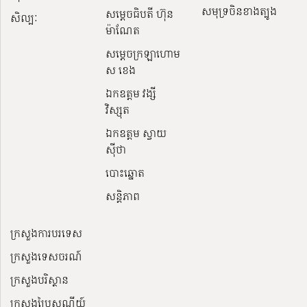
សមុទ្រចិនខាងត្បូង
សម្ដេចធិបតី ហ៊ុន
សិល្បៈ
ម៉ាណែត
សម្ដេចក្រឡាហោម
ស ខេង
ឯកឧត្តម វង្សី
វិស្សុត
ឯកឧត្តម ស្វាយ
ស៊ីថា
បោះឆ្នោត
សន្តិភាព
ក្រសួងការបរទេស
ក្រសួងទេសចរណ៍
ក្រសួងបរិស្ថាន
ក្រសួងប្រៃសណីយ៍