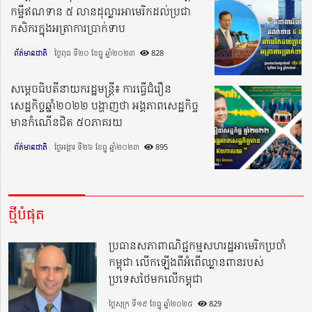
កម្ចីឥណទាន ៥ លានដុល្លារអាមេរិកដល់ប្រជា
កសិករក្នុងអត្រាការប្រាក់ទាប
ព័ត៌មានជាតិ
ថ្ងៃពុធ ទី២០ ខែធ្នូ ឆ្នាំ២០២៣​
828
សម្តេចធិបតីនាយករដ្ឋមន្ត្រី៖ ការធ្វើជំរឿន
សេដ្ឋកិច្ចឆ្នាំ២០២២ បង្ហាញថា អង្គភាពសេដ្ឋកិច្ច
មានកំណើនជិត ៥០ភាគរយ
ព័ត៌មានជាតិ
ថ្ងៃអង្គារ ទី២៦ ខែធ្នូ ឆ្នាំ២០២៣​
895
ថ្មីបំផុត
ប្រធានសភាពាណិជ្ជកម្មសហរដ្ឋអាមេរិកប្រចាំ
កម្ពុជា លើកឡើងពីអំពើឈ្លានពានរបស់
ប្រទេសថៃមកលើកម្ពុជា
ថ្ងៃសុក្រ ទី១៩ ខែធ្នូ ឆ្នាំ២០២៥
829