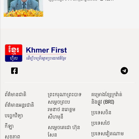
ព័ត៌មានជាតិ
ព្រះករុណាព្រះបាទ
គម្រោងខ្សែក្រវ៉ាត់
សម្តេចព្រះប
និងផ្លូវ (BRI)
ព័ត៌មានអន្តរជាតិ
រមនាថ នរោត្តម
ប្រទេសចិន
បច្ចេកវិទ្យា
សីហមុនី
ប្រទេសថៃ
កីឡា
សម្តេចតេជោ ហ៊ុន
ប្រទេសវៀតណាម
សែន
សុខភាព