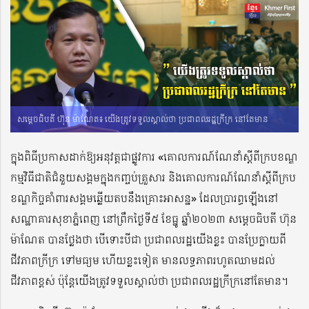
សម្តេចធិបតី ហ៊ុន ម៉ាណែត៖ យើងត្រូវទទួលស្គាល់ថា ប្រជាពលរដ្ឋក្រីក្រ នៅតែមាន
ក្នុងពិធីប្រកាសដាក់ឱ្យអនុវត្តជាផ្លូវការ «គោលការណ៍ណែនាំស្ដីពីក្របខណ្ឌ
កម្មវិធីជាតិជំនួយសង្គមក្នុងកញ្ចប់គ្រួសារ និងគោលការណ៍ណែនាំស្ដីពីក្រប
ខណ្ឌកិច្ចគាំពារសង្គមឆ្លើយតបនឹងគ្រោះអាសន្ន» ដែលប្រារព្ធឡើងនៅ
សណ្ឋាគារសុខាភ្នំពេញ នៅព្រឹកថ្ងៃទី៥ ខែធ្នូ ឆ្នាំ២០២៣ សម្តេចធិបតី ហ៊ុន
ម៉ាណែត បានថ្លែងថា បើទោះបីជា ប្រជាពលរដ្ឋយើងខ្លះ បានប្រែក្លាយពី
ជីវភាពក្រីក្រ ទៅមធ្យម ហើយខ្លះទៀត មានលទ្ធភាពរហូតឈាមដល់
ជីវភាពខ្ពស់ ប៉ុន្តែយើងត្រូវទទួលស្គាល់ថា ប្រជាពលរដ្ឋក្រីក្រនៅតែមាន។