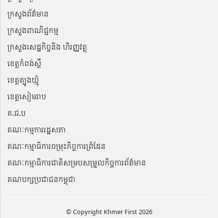
ក្រសួងព័ត៌មាន
ក្រសួងពាណិជ្ជកម្ម
ក្រសួងសេដ្ឋកិច្ចនិង ហិរញ្ញវត្ថុ
ខេត្តកំពង់ស្ពឺ
ខេត្តត្បូងឃ្មុំ
ខេត្តសៀមរាប
គ.ជ.ប
គណៈកម្មការរដ្ឋសភា
គណៈកម្មាធិការចម្រុះកិច្ចការព្រំដែន
គណៈកម្មាធិការជាតិសម្របសម្រួលកិច្ចការព័ត៌មាន
គណបក្សប្រជាជនកម្ពុជា
© Copyright Khmer First 2026