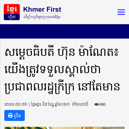
សម្តេចធិបតី ហ៊ុន ម៉ាណែត៖
យើងត្រូវទទួលស្គាល់ថា
ប្រជាពលរដ្ឋក្រីក្រ នៅតែមាន
ដោយ៖ ស៊ុន ដារ៉ា ​​ | ថ្ងៃអង្គារ ទី៥ ខែធ្នូ ឆ្នាំ២០២៣
ព័ត៌មានជាតិ
690
ព្រីន