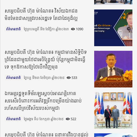
សម្ដេចធិបតី ហ៊ុន ម៉ាណែត៖ វិស័យឯកជន
មិនមែនជាសត្រូវរបស់រដ្ឋទេ តែជាដៃគូដ៏ល្អ
ព័ត៌មានជាតិ
ថ្ងៃព្រហស្បតិ៍ ទី២ ខែវិច្ឆិកា ឆ្នាំ២០២៣​
1090
សម្តេចធិបតី ហ៊ុន ម៉ាណែត៖ កម្ពុជាមានសិទ្ធិបិទ
ព្រំដែនជាមួយថៃជាអចិន្រ្តៃយ៍ ប៉ុន្តែកម្ពុជាមិនធ្វើ
ទេ ទុកឱកាសឱ្យថៃបើកវិញមុន
ព័ត៌មានជាតិ
ថ្ងៃចន្ទ ទី២៣ ខែមិថុនា ឆ្នាំ២០២៥​
533
ឯកអគ្គរដ្ឋទូតទីម័រឡេស្ដេចប់អាណត្តិកោត
សរសើរចំពោះការអភិវឌ្ឍរីកចម្រើនយ៉ាងឆាប់
រហ័សលើគ្រប់វិស័យរបស់កម្ពុជា
ព័ត៌មានជាតិ
ថ្ងៃអង្គារ ទី៨ ខែកក្កដា ឆ្នាំ២០២៥​
522
សម្តេចធិបតី ហ៊ុន ម៉ាណែត៖ ធនាគារវីងបានផ្តល់