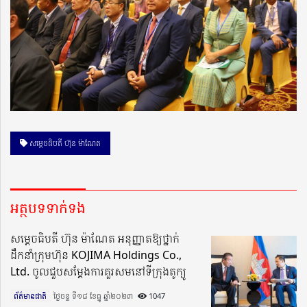
សម្ដេចធិបតី ហ៊ុន ម៉ាណែត
អត្ថបទទាក់ទង
សម្តេចធិបតី ហ៊ុន ម៉ាណែត អនុញ្ញាតឱ្យថ្នាក់
ដឹកនាំក្រុមហ៊ុន KOJIMA Holdings Co.,
Ltd. ចូលជួបសម្តែងការគួរសមនៅទីក្រុងតូក្យូ
ព័ត៌មានជាតិ
ថ្ងៃចន្ទ ទី១៨ ខែធ្នូ ឆ្នាំ២០២៣​
1047