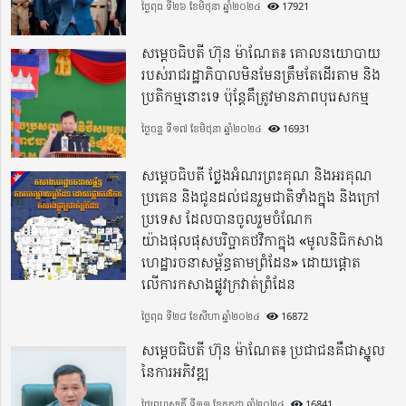
ថ្ងៃពុធ ទី២៦ ខែមិថុនា ឆ្នាំ២០២៤
17921
សម្តេចធិបតី ហ៊ុន ម៉ាណែត៖ គោលនយោបាយ
របស់រាជរដ្ឋាភិបាលមិនមែនត្រឹមតែដើរតាម និង
ប្រតិកម្មនោះទេ ប៉ុន្តែគឺត្រូវមានភាពបុរេសកម្ម
ថ្ងៃចន្ទ ទី១៧ ខែមិថុនា ឆ្នាំ២០២៤
16931
សម្តេចធិបតី ថ្លែងអំណរព្រះគុណ និងអរគុណ
ប្រគេន និងជូនដល់ជនរួមជាតិទាំងក្នុង​ និងក្រៅ
ប្រទេស​ ដែលបានចូលរួមចំណែក
យ៉ាងផុលផុសបរិច្ចាគថវិកាក្នុង «មូលនិធិកសាង
ហេដ្ឋារចនាសម្ព័ន្ធតាមព្រំដែន» ដោយផ្ដោត
លើការកសាងផ្លូវក្រវាត់ព្រំដែន
ថ្ងៃពុធ ទី២៨ ខែសីហា ឆ្នាំ២០២៤
16872
សម្តេចធិបតី ហ៊ុន ម៉ាណែត៖ ប្រជាជនគឺជាស្នូល
នៃការអភិវឌ្ឍ
ថ្ងៃព្រហស្បតិ៍ ទី១១ ខែកក្កដា ឆ្នាំ២០២៤
16841