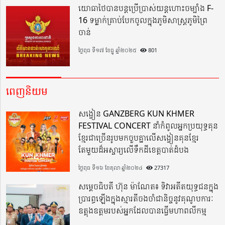
យោធាថៃបានបន្តប្រើប្រាស់យន្តហោះចម្បាំង F-
16 ទម្លាក់គ្រាប់បែកចូលក្នុងភូមិសាស្ត្រភូមិព្រៃ
ចាន់
ថ្ងៃពុធ ទី១៧ ខែធ្នូ ឆ្នាំ២០២៥
801
ពេញនិយម
សង្វៀន GANZBERG KUN KHMER
FESTIVAL CONCERT នាំកំពូលអ្នកប្រយុទ្ធគុន
ខ្មែរជាច្រើនរូបមកចួបគ្នាលើសង្វៀនគុនខ្មែរ
តែមួយដ៏អស្ចារ្យលើទឹកដីខេត្តបាត់ដំបង
ថ្ងៃពុធ ទី១៦ ខែតុលា ឆ្នាំ២០២៤
27317
សម្តេចធិបតី ហ៊ុន ម៉ាណែត៖ ទិវាអតីតយុទ្ធជនក្នុង
ប្រារព្ធឡើងក្នុងស្មារតីចងចាំជានិច្ចនូវគុណូបការៈ
ឧត្តុងឧត្តមរបស់អ្នកដែលបានធ្វើមហាពលីកម្ម