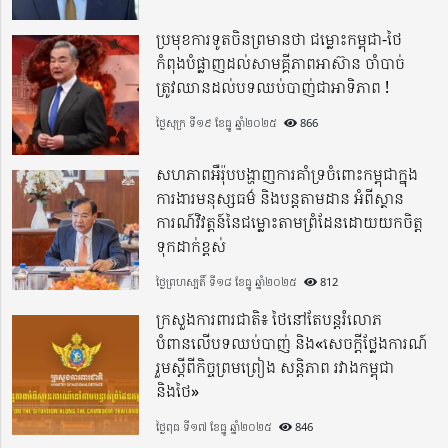
ប្រមុខការទូតចិនព្រមានថា ជម្លោះកម្ពុជា-ថៃ
កំពុងបំផ្លាញដល់សាមគ្គីភាពអាស៊ាន ចាំបាច់
ត្រូវឈានដល់បទឈប់បាញ់ជាអាទិភាព !
ថ្ងៃសុក្រ ទី១៩ ខែធ្នូ ឆ្នាំ២០២៥
866
សហភាពអឺរ៉ុបបង្ហាញការគាំទ្រចំពោះកម្ពុជាក្នុង
ការងារមនុស្សធម៌ និងបន្តតាមដាន អំពីស្ថាន
ការណ៍វិវត្តន៍នៃជម្លោះតាមព្រំដែនដោយយកចិត្ត
ទុកដាក់ខ្ពស់
ថ្ងៃព្រហស្បតិ៍ ទី១៨ ខែធ្នូ ឆ្នាំ២០២៥
812
ក្រសួងការពារជាតិ៖ ថៃនៅតែបន្តរំលោភ
បំពានលើបទឈប់បាញ់ និង«សេចក្តីថ្លែងការណ៍
រួមស្តីពីកិច្ចព្រមព្រៀង សន្តិភាព រវាងកម្ពុជា
និងថៃ»
ថ្ងៃពុធ ទី១៧ ខែធ្នូ ឆ្នាំ២០២៥
846