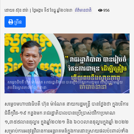
ដោយ៖ ស៊ុន ដារ៉ា ​​ | ថ្ងៃអង្គារ ទី៥ ខែធ្នូ ឆ្នាំ២០២៣
ព័ត៌មានជាតិ
956
ព្រីន
សម្តេចធិបតី ហ៊ុន ម៉ាណែត ៖ រាជរដ្ឋាភិបាល បានរៀបចំផែនការជាមុន ដើម្បីត្រៀមឆ្លើយ
តបនឹងស្ថានភាពចាំបាច់នានា
សម្តេចមហាបវរធិបតី ហ៊ុន ម៉ាណែត នាយករដ្ឋមន្ត្រី បានថ្លែងថា ក្នុងបរិការ
ជំងឺកូវីដ-១៩ កន្លងមក រាជរដ្ឋាភិបាលបានប្រើប្រាស់ថវិកាប្រមាណ
១,៣៥៥លានដុល្លារ ក្នុងឆ្នាំ២០២១ និង ៦០០លានដុល្លារក្នុងឆ្នាំ ២០២២
សម្រាប់ការអនុវត្តវិធានការអន្តរាគមន៍ក្នុងការដោះស្រាយផលប៉ះពាល់ទាំង