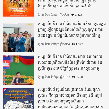
ខ្មែរជាច្រើនរូបមកចួបគ្នាលើសង្វៀនគុនខ្មែរ
តែមួយដ៏អស្ចារ្យលើទឹកដីខេត្តបាត់ដំបង
ថ្ងៃពុធ ទី១៦ ខែតុលា ឆ្នាំ២០២៤
27321
សម្តេចធិបតី ហ៊ុន ម៉ាណែត៖ ទិវាអតីតយុទ្ធជនក្នុង
ប្រារព្ធឡើងក្នុងស្មារតីចងចាំជានិច្ចនូវគុណូបការៈ
ឧត្តុងឧត្តមរបស់អ្នកដែលបានធ្វើមហាពលីកម្ម
ថ្ងៃពុធ ទី២៦ ខែមិថុនា ឆ្នាំ២០២៤
17922
សម្តេចធិបតី ហ៊ុន ម៉ាណែត៖ គោលនយោបាយ
របស់រាជរដ្ឋាភិបាលមិនមែនត្រឹមតែដើរតាម និង
ប្រតិកម្មនោះទេ ប៉ុន្តែគឺត្រូវមានភាពបុរេសកម្ម
ថ្ងៃចន្ទ ទី១៧ ខែមិថុនា ឆ្នាំ២០២៤
16931
សម្តេចធិបតី ថ្លែងអំណរព្រះគុណ និងអរគុណ
ប្រគេន និងជូនដល់ជនរួមជាតិទាំងក្នុង​ និងក្រៅ
ប្រទេស​ ដែលបានចូលរួមចំណែក
យ៉ាងផុលផុសបរិច្ចាគថវិកាក្នុង «មូលនិធិកសាង