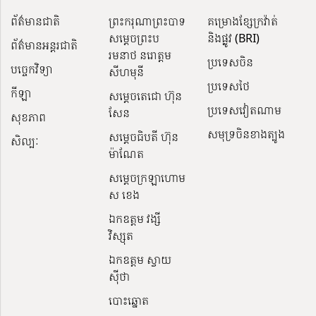
ព័ត៌មានជាតិ
ព្រះករុណាព្រះបាទ
គម្រោងខ្សែក្រវ៉ាត់
សម្តេចព្រះប
និងផ្លូវ (BRI)
ព័ត៌មានអន្តរជាតិ
រមនាថ នរោត្តម
ប្រទេសចិន
បច្ចេកវិទ្យា
សីហមុនី
ប្រទេសថៃ
កីឡា
សម្តេចតេជោ ហ៊ុន
ប្រទេសវៀតណាម
សែន
សុខភាព
សមុទ្រចិនខាងត្បូង
សម្ដេចធិបតី ហ៊ុន
សិល្បៈ
ម៉ាណែត
សម្ដេចក្រឡាហោម
ស ខេង
ឯកឧត្តម វង្សី
វិស្សុត
ឯកឧត្តម ស្វាយ
ស៊ីថា
បោះឆ្នោត