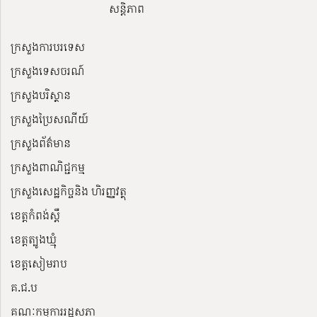
សន្តិភាព
ក្រសួងការបរទេស
ក្រសួងទេសចរណ៍
ក្រសួងបរិស្ថាន
ក្រសួងប្រៃសណីយ៍
ក្រសួងព័ត៌មាន
ក្រសួងពាណិជ្ជកម្ម
ក្រសួងសេដ្ឋកិច្ចនិង ហិរញ្ញវត្ថុ
ខេត្តកំពង់ស្ពឺ
ខេត្តត្បូងឃ្មុំ
ខេត្តសៀមរាប
គ.ជ.ប
គណៈកម្មការរដ្ឋសភា