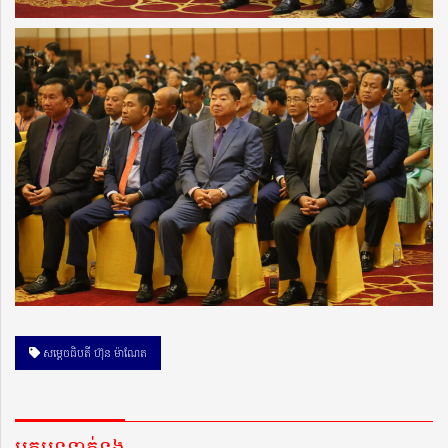
សម្ដេចធិបតី ហ៊ុន ម៉ាណែត
អត្ថបទទាក់ទង