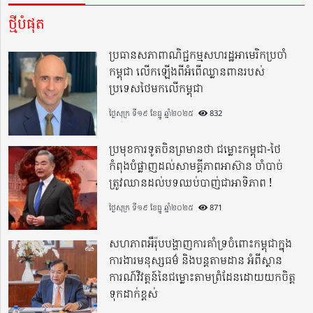
ថ្មីបំផុត
ប្រធានសភាពាណិជ្ជកម្មសហរដ្ឋអាមេរិកប្រចាំ
កម្ពុជា លើកឡើងពីអំពើឈ្លានពានរបស់
ប្រទេសថៃមកលើកម្ពុជា
ថ្ងៃសុក្រ ទី១៩ ខែធ្នូ ឆ្នាំ២០២៥
832
ប្រមុខការទូតចិនព្រមានថា ជម្លោះកម្ពុជា-ថៃ
កំពុងបំផ្លាញដល់សាមគ្គីភាពអាស៊ាន ចាំបាច់
ត្រូវឈានដល់បទឈប់បាញ់ជាអាទិភាព !
ថ្ងៃសុក្រ ទី១៩ ខែធ្នូ ឆ្នាំ២០២៥
871
សហភាពអឺរ៉ុបបង្ហាញការគាំទ្រចំពោះកម្ពុជាក្នុង
ការងារមនុស្សធម៌ និងបន្តតាមដាន អំពីស្ថាន
ការណ៍វិវត្តន៍នៃជម្លោះតាមព្រំដែនដោយយកចិត្ត
ទុកដាក់ខ្ពស់