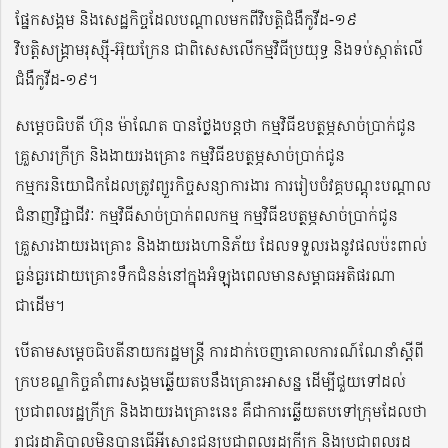
ផ្នែកសង្គម និងសេដ្ឋកិច្ចដែលបណ្តាលមកពីវិបត្តិជំងឺកូវីដ-១៩
វិបតិ្តសង្រ្គាមរុស្ស៊ី-អ៊ុយក្រែន ជាពិសេសលើកម្មវិធីប្រយុទ្ធ និងទប់ស្កាត់លើ
ជំងឺកូវីដ-១៩។
សម្តេចធិបតី ហ៊ុន ម៉ាណែត បានថ្លែងបន្តថា កម្មវិធីឧបត្ថម្ភសាច់ប្រាក់ជូន
គ្រួសារក្រីក្រ និងងាយរងគ្រោះ កម្មវិធីឧបត្ថម្ភសាច់ប្រាក់ជូន
កម្មករនិយោជិកដែលត្រូវព្យួរកិច្ចសន្យាការងារ ការរៀបចំវគ្គបណ្តុះបណ្តាល
ជំនាញវិជ្ជាជីវៈ កម្មវិធីសាច់ប្រាក់ពលកម្ម កម្មវិធីឧបត្ថម្ភសាច់ប្រាក់ជូន
គ្រួសារងាយរងគ្រោះ និងងាយរងហានិភ័យ ដែលទទួលរងនូវផលប៉ះពាល់
ធ្ងន់ធ្ងរដោយគ្រោះទឹកជំនន់នៅក្នុងអំឡុងពេលមានសម្ពាធអតិផរណា
ជាដើម។
បើតាមសម្តេចធិបតីនាយករដ្ឋមន្ត្រី ការដាក់ចេញគោលការណ៍ណែនាំស្តីពី
ក្របខណ្ឌកិច្ចគាំពារសង្គមឆ្លើយតបនឹងគ្រោះអាសន្ន ដើម្បីជួយទៅដល់
ប្រជាពលរដ្ឋក្រីក្រ និងងាយរងគ្រោះនេះ គឺជាការឆ្លើយតបទៅក្រុមដែលថា
រាជរដ្ឋាភិបាលមិនបានធ្វើអ្វីសោះជូនប្រជាពលរដ្ឋក្រីក្រ និងប្រជាពលរដ្ឋ