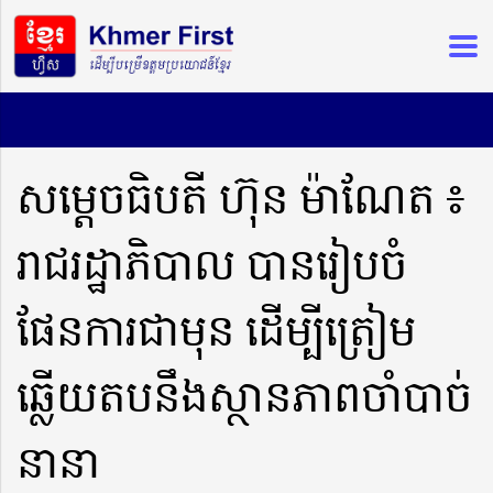
សម្តេចធិបតី ហ៊ុន ម៉ាណែត ៖
រាជរដ្ឋាភិបាល បានរៀបចំ
ផែនការជាមុន ដើម្បីត្រៀម
ឆ្លើយតបនឹងស្ថានភាពចាំបាច់
នានា