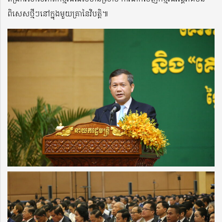
ពិសេសថ្មីៗនៅក្នុងមួយគ្រានៃវិបត្តិ៕