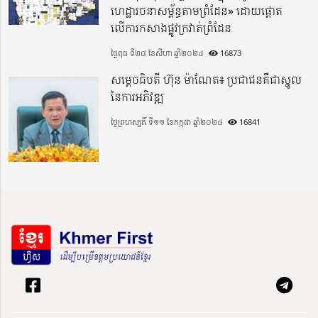
ហេដ្ឋារចនាសម្ព័ន្ធតាមព្រំដែន» ដោយផ្ដោត
លើការកសាងផ្លូវក្រវាត់ព្រំដែន
ថ្ងៃពុធ ទី២៨ ខែសីហា ឆ្នាំ២០២៤
16873
សម្តេចធិបតី ហ៊ុន ម៉ាណែត៖ ប្រជាជនគឺជាស្នូល
នៃការអភិវឌ្ឍ
ថ្ងៃព្រហស្បតិ៍ ទី១១ ខែកក្កដា ឆ្នាំ២០២៤
16841