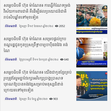
សម្តេចធិបតី ហ៊ុន ម៉ាណែត៖ ការធ្វើកំណែទម្រង់
វិស័យការពារជាតិ គឺដើម្បីផលប្រយោជន៍ជាតិ
រាប់សិបឆ្នាំតទៅមុខទៀត
ព័ត៌មានជាតិ
ថ្ងៃសុក្រ ទី១៩ ខែមេសា ឆ្នាំ២០២៤​
2052
សម្ដេចធិបតី ហ៊ុន ម៉ាណែត សម្រេចផ្ដល់ក្រប
ខណ្ឌរដ្ឋជូនកូនប្រុសព្រឹទ្ធាចារ្យចាប៉ីដងវែង គង់
ណៃ
ព័ត៌មានជាតិ
ថ្ងៃព្រហស្បតិ៍ ទី១១ ខែកក្កដា ឆ្នាំ២០២៤​
640
សម្តេចធិបតី ហ៊ុន ម៉ាណែត៖ យើងជាកូនខ្មែរគ្រប់
រូបត្រូវតែរួមគ្នាថែរក្សាអភិរក្សប្រាង្គប្រាសាទ
បុរាណឱ្យបានគង់វង្សសម្រាប់មនុស្សជំនាន់
ក្រោយតទៅមុខទៀត
ព័ត៌មានជាតិ
ថ្ងៃសុក្រ ទី៨ ខែធ្នូ ឆ្នាំ២០២៣​
903