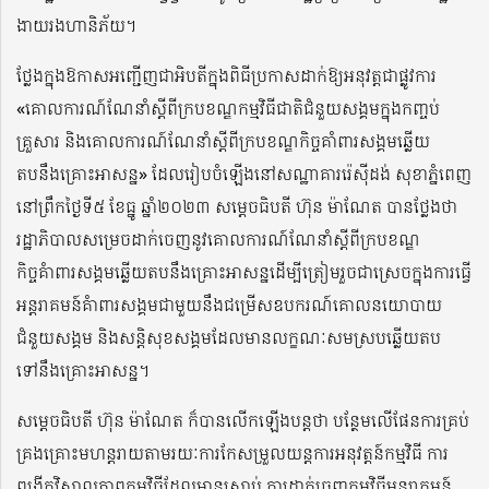
ងាយរងហានិភ័យ។
ថ្លែងក្នុងឱកាសអញ្ជើញជាអិបតីក្នុងពិធីប្រកាសដាក់ឱ្យអនុវត្តជាផ្លូវការ
«គោលការណ៍ណែនាំស្ដីពីក្របខណ្ឌកម្មវិធីជាតិជំនួយសង្គមក្នុងកញ្ចប់
គ្រួសារ និងគោលការណ៍ណែនាំស្ដីពីក្របខណ្ឌកិច្ចគាំពារសង្គមឆ្លើយ
តបនឹងគ្រោះអាសន្ន» ដែលរៀបចំឡើងនៅសណ្ឋាគាររ៉េស៊ីដង់ សុខាភ្នំពេញ
នៅព្រឹកថ្ងៃទី៥ ខែធ្នូ ឆ្នាំ២០២៣ សម្តេចធិបតី ហ៊ុន ម៉ាណែត បានថ្លែងថា
រដ្ឋាភិបាលសម្រេចដាក់ចេញនូវគោលការណ៍ណែនាំស្តីពីក្របខណ្ឌ
កិច្ចគំាពារសង្គមឆ្លើយតបនឹងគ្រោះអាសន្នដើម្បីត្រៀមរួចជាស្រេចក្នុងការធ្វើ
អន្តរាគមន៍គំាពារសង្គមជាមួយនឹងជម្រើសឧបករណ៍គោលនយោបាយ
ជំនួយសង្គម និងសន្តិសុខសង្គមដែលមានលក្ខណៈសមស្របឆ្លើយតប
ទៅនឹងគ្រោះអាសន្ន។
សម្តេចធិបតី ហ៊ុន ម៉ាណែត ក៏បានលើកឡើងបន្តថា បន្ថែមលើផែនការគ្រប់
គ្រងគ្រោះមហន្តរាយតាមរយៈការកែសម្រួលយន្តការអនុវត្តន៍កម្មវិធី ការ
ពង្រីកវិសាលភាពកម្មវិធីដែលមានស្រាប់ ការដាក់ចេញកម្មវិធីអន្តរាគមន៍