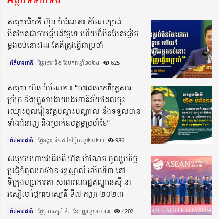
សម្តេចធិបតី ហ៊ុន ម៉ាណែត៖ កំណែទម្រង់
មិនមែនជាការធ្វើបដិវត្តទេ ហើយក៏មិនមែនធ្វើតែ
ម្ដងចប់នោះដែរ តែគឺត្រូវធ្វើជាប្រចាំ
ព័ត៌មានជាតិ
ថ្ងៃអង្គារ ទី៩ ខែមករា ឆ្នាំ២០២៤​
625
សម្ដេច ហ៊ុន ម៉ាណែត ៖ “យុវជនមកពីគ្រួសារ
ក្រីក្រ និងគ្រួសារងាយរងហានិភ័យដែលចុះ
ឈ្មោះចូលរៀនវគ្គបណ្ដុះបណ្ដាល នឹងទទួលបាន
ទាំងជំនាញ និងប្រាក់ឧបត្ថម្ភប្រចាំខែ”
ព័ត៌មានជាតិ
ថ្ងៃអង្គារ ទី១៤ ខែវិច្ឆិកា ឆ្នាំ២០២៣​
986
សម្តេចមហាបវរធិបតី ហ៊ុន ម៉ាណែត ចូលរួមកិច្ច
ប្រជុំកំពូលអាស៊ាន-អូស្ត្រាលី លើកទី៣ នៅ
ទីក្រុងហ្សាការតា សាធារណរដ្ឋឥណ្ឌូនេស៊ី នា
រសៀល ថ្ងៃព្រហស្បតិ៍ ទី៧ កញ្ញា ២០២៣
ព័ត៌មានជាតិ
ថ្ងៃព្រហស្បតិ៍ ទី៧ ខែកញ្ញា ឆ្នាំ២០២៣​
4202