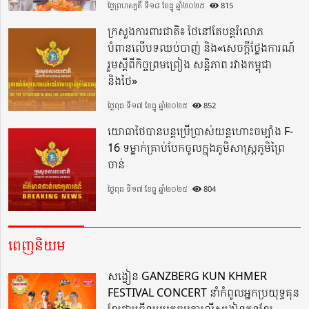
ថ្ងៃព្រហស្បតិ៍ ទី១៨ ខែធ្នូ ឆ្នាំ២០២៥
815
ក្រសួងការពារជាតិ៖ ថៃនៅតែបន្តរំលោភ
បំពានលើបទឈប់បាញ់ និង«សេចក្តីថ្លែងការណ៍
រួមស្តីពីកិច្ចព្រមព្រៀង សន្តិភាព រវាងកម្ពុជា
និងថៃ»
ថ្ងៃពុធ ទី១៧ ខែធ្នូ ឆ្នាំ២០២៥
852
យោធាថៃបានបន្តប្រើប្រាស់យន្តហោះចម្បាំង F-
16 ទម្លាក់គ្រាប់បែកចូលក្នុងភូមិសាស្ត្រភូមិព្រៃ
ចាន់
ថ្ងៃពុធ ទី១៧ ខែធ្នូ ឆ្នាំ២០២៥
804
ពេញនិយម
សង្វៀន GANZBERG KUN KHMER
FESTIVAL CONCERT នាំកំពូលអ្នកប្រយុទ្ធគុន