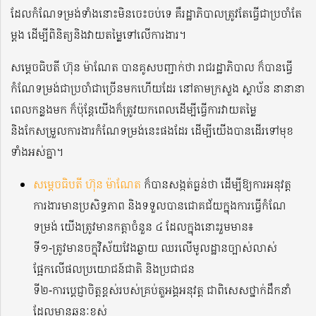
ដែលកំណែទម្រង់ទាំងនោះមិនចេះចប់ទេ គឺរដ្ឋាភិបាលត្រូវតែធ្វើជាប្រចាំតែ
ម្តង ដើម្បីពិនិត្យនិងវាយតម្លៃទៅលើការងារ។
សម្តេចធិបតី ហ៊ុន ម៉ាណែត បានគូសបញ្ជាក់ថា រាជរដ្ឋាភិបាល ក៏បានធ្វើ
កំណែទម្រង់ជាប្រចាំជាច្រើនមកហើយដែរ នៅតាមក្រសួង ស្ថាប័ន នានានា
ពេលកន្លងមក ក៏ប៉ុន្តែយើងក៏ត្រូវយកពេលដើម្បីធ្វើការវាយតម្លៃ
និងកែសម្រួលការងារកំណែទម្រង់នេះផងដែរ ដើម្បីយើងបានដើរទៅមុខ
ទាំងអស់គ្នា។
សម្តេចធិបតី ហ៊ុន ម៉ាណែត
ក៏បានសង្កត់ធ្ងន់ថា ដើម្បីឱ្យការអនុវត្ត
ការងារមានប្រសិទ្ធភាព និងទទួលបានជោគជ័យក្នុងការធ្វើកំណែ
ទម្រង់ យើងត្រូវមានកត្តាចំនួន ៤ ដែលក្នុងនោះរួមមាន៖
ទី១-ត្រូវមានចក្ខុវិស័យវែងឆ្ងាយ ឈរលើមូលដ្ឋានច្បាស់លាស់
ផ្អែកលើផលប្រយោជន៍ជាតិ និងប្រជាជន
ទី២-ការប្ដេជ្ញាចិត្តខ្ពស់របស់គ្រប់តួអង្គអនុវត្ត ជាពិសេសថ្នាក់ដឹកនាំ
ដែលមានឆន្ទៈខ្ពស់