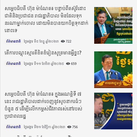
សម្តេចធិបតី ហ៊ុន ម៉ាណែត៖ បន្ទាប់ពីតស៊ូរំដោះ
ជាតិនិងប្រជាជន រាជរដ្ឋាភិបាល មិនដែលទុក
នរណាម្នាក់ចោល ដោយមិនបានយកចិត្តទុកដាក់
នោះទេ
ព័ត៌មានជាតិ
ថ្ងៃអង្គារ ទី៥ ខែធ្នូ ឆ្នាំ២០២៣​
722
តើការបណ្តុះស្មារតីខិតខំរៀនសូត្រមានអ្វីខ្លះ?
ព័ត៌មានជាតិ
ថ្ងៃអង្គារ ទី១១ ខែមីនា ឆ្នាំ២០២៥​
659
សម្តេចធិបតី ហ៊ុន ម៉ាណែត៖ ក្នុងអណត្តិទី ៧
នេះ រាជរដ្ឋាភិបាលដាក់ចេញនូវសូចនាករធំៗ
ចំនួន ៥ ដើម្បីលើកកម្ពស់ជីវភាពរស់នៅរបស់
ប្រជាពលរដ្ឋ
ព័ត៌មានជាតិ
ថ្ងៃអង្គារ ទី២១ ខែវិច្ឆិកា ឆ្នាំ២០២៣​
756