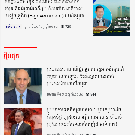
សម្តេចធិបតី ហ៊ុន ម៉ាណែត៖ ធនាគារវីងបាន
គាំទ្រ និងជំរុញដំណើរប្រព្រឹត្តទៅនៃរដ្ឋាភិបាល
អេឡិចត្រូនិច (E-government) របស់កម្ពុជា
ព័ត៌មានជាតិ
ថ្ងៃពុធ ទី២០ ខែធ្នូ ឆ្នាំ២០២៣​
720
ថ្មីបំផុត
ប្រធានសភាពាណិជ្ជកម្មសហរដ្ឋអាមេរិកប្រចាំ
កម្ពុជា លើកឡើងពីអំពើឈ្លានពានរបស់
ប្រទេសថៃមកលើកម្ពុជា
ថ្ងៃសុក្រ ទី១៩ ខែធ្នូ ឆ្នាំ២០២៥
844
ប្រមុខការទូតចិនព្រមានថា ជម្លោះកម្ពុជា-ថៃ
កំពុងបំផ្លាញដល់សាមគ្គីភាពអាស៊ាន ចាំបាច់
ត្រូវឈានដល់បទឈប់បាញ់ជាអាទិភាព !
ថ្ងៃសុក្រ ទី១៩ ខែធ្នូ ឆ្នាំ២០២៥
878