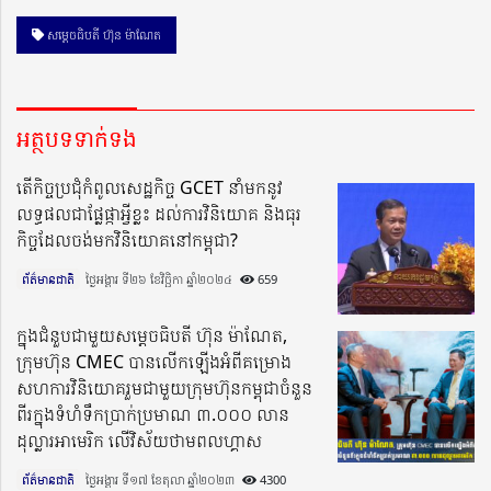
សម្ដេចធិបតី ហ៊ុន ម៉ាណែត
អត្ថបទទាក់ទង
តើកិច្ចប្រជុំកំពូលសេដ្ឋកិច្ច GCET នាំមកនូវ
លទ្ធផលជាផ្លែផ្កាអ្វីខ្លះ ដល់ការវិនិយោគ និងធុរ
កិច្ចដែលចង់មកវិនិយោគនៅកម្ពុជា?
ព័ត៌មានជាតិ
ថ្ងៃអង្គារ ទី២៦ ខែវិច្ឆិកា ឆ្នាំ២០២៤​
659
ក្នុងជំនួបជាមួយសម្តេចធិបតី ហ៊ុន ម៉ាណែត,
ក្រុមហ៊ុន CMEC បានលើកឡើងអំពីគម្រោង
សហការវិនិយោគរួមជាមួយក្រុមហ៊ុនកម្ពុជាចំនួន
ពីរក្នុងទំហំទឹកប្រាក់ប្រមាណ ៣.០០០ លាន
ដុល្លារអាមេរិក លើវិស័យថាមពលហ្គាស
ព័ត៌មានជាតិ
ថ្ងៃអង្គារ ទី១៧ ខែតុលា ឆ្នាំ២០២៣​
4300