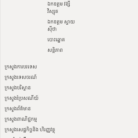
ឯកឧត្តម វង្សី
វិស្សុត
ឯកឧត្តម ស្វាយ
ស៊ីថា
បោះឆ្នោត
សន្តិភាព
ក្រសួងការបរទេស
ក្រសួងទេសចរណ៍
ក្រសួងបរិស្ថាន
ក្រសួងប្រៃសណីយ៍
ក្រសួងព័ត៌មាន
ក្រសួងពាណិជ្ជកម្ម
ក្រសួងសេដ្ឋកិច្ចនិង ហិរញ្ញវត្ថុ