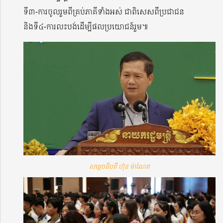
ទី៣-ការចូលរួមពីគ្រប់ភាគីទាំងអស់ ជាពិសេសពីប្រជាជន
និងទី៤-ការលះបង់ដើម្បីផលប្រយោជន៍រួម៕
សម្តេចធិបតី ហ៊ុន ម៉ាណែត