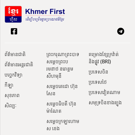
ព័ត៌មានជាតិ
ព្រះករុណាព្រះបាទ
គម្រោងខ្សែក្រវ៉ាត់
សម្តេចព្រះប
និងផ្លូវ (BRI)
ព័ត៌មានអន្តរជាតិ
រមនាថ នរោត្តម
ប្រទេសចិន
បច្ចេកវិទ្យា
សីហមុនី
ប្រទេសថៃ
កីឡា
សម្តេចតេជោ ហ៊ុន
ប្រទេសវៀតណាម
សែន
សុខភាព
សមុទ្រចិនខាងត្បូង
សម្ដេចធិបតី ហ៊ុន
សិល្បៈ
ម៉ាណែត
សម្ដេចក្រឡាហោម
ស ខេង