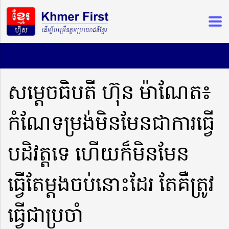
សម្តេចធិបតី ហ៊ុន ម៉ាណែត៖
កំណែទម្រង់មិនមែនជាការធ្វើ
បដិវត្តទេ ហើយក៏មិនមែន
ធ្វើតែម្ដងចប់នោះដែរ តែគឺត្រូវ
ធ្វើជាប្រចាំ