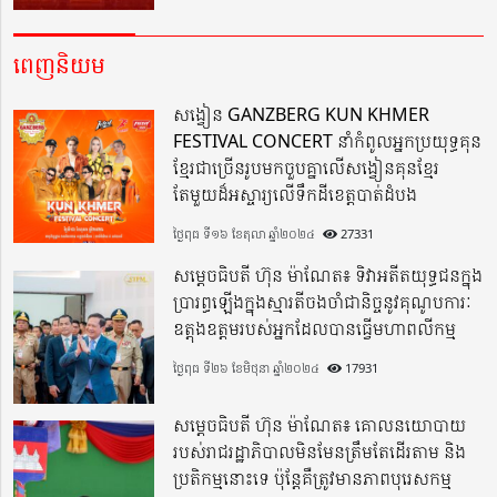
ពេញនិយម
សង្វៀន GANZBERG KUN KHMER
FESTIVAL CONCERT នាំកំពូលអ្នកប្រយុទ្ធគុន
ខ្មែរជាច្រើនរូបមកចួបគ្នាលើសង្វៀនគុនខ្មែរ
តែមួយដ៏អស្ចារ្យលើទឹកដីខេត្តបាត់ដំបង
ថ្ងៃពុធ ទី១៦ ខែតុលា ឆ្នាំ២០២៤
27331
សម្តេចធិបតី ហ៊ុន ម៉ាណែត៖ ទិវាអតីតយុទ្ធជនក្នុង
ប្រារព្ធឡើងក្នុងស្មារតីចងចាំជានិច្ចនូវគុណូបការៈ
ឧត្តុងឧត្តមរបស់អ្នកដែលបានធ្វើមហាពលីកម្ម
ថ្ងៃពុធ ទី២៦ ខែមិថុនា ឆ្នាំ២០២៤
17931
សម្តេចធិបតី ហ៊ុន ម៉ាណែត៖ គោលនយោបាយ
របស់រាជរដ្ឋាភិបាលមិនមែនត្រឹមតែដើរតាម និង
ប្រតិកម្មនោះទេ ប៉ុន្តែគឺត្រូវមានភាពបុរេសកម្ម