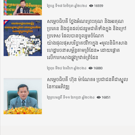
ថ្ងៃចន្ទ ទី១៧ ខែមិថុនា ឆ្នាំ២០២៤
16939
សម្តេចធិបតី ថ្លែងអំណរព្រះគុណ និងអរគុណ
ប្រគេន និងជូនដល់ជនរួមជាតិទាំងក្នុង​ និងក្រៅ
ប្រទេស​ ដែលបានចូលរួមចំណែក
យ៉ាងផុលផុសបរិច្ចាគថវិកាក្នុង «មូលនិធិកសាង
ហេដ្ឋារចនាសម្ព័ន្ធតាមព្រំដែន» ដោយផ្ដោត
លើការកសាងផ្លូវក្រវាត់ព្រំដែន
ថ្ងៃពុធ ទី២៨ ខែសីហា ឆ្នាំ២០២៤
16880
សម្តេចធិបតី ហ៊ុន ម៉ាណែត៖ ប្រជាជនគឺជាស្នូល
នៃការអភិវឌ្ឍ
ថ្ងៃព្រហស្បតិ៍ ទី១១ ខែកក្កដា ឆ្នាំ២០២៤
16851