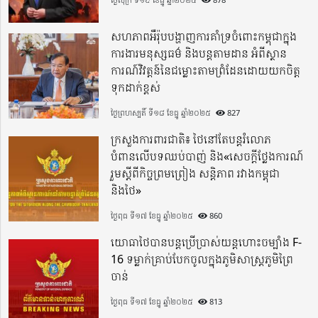
សហភាពអឺរ៉ុបបង្ហាញការគាំទ្រចំពោះកម្ពុជាក្នុង
ការងារមនុស្សធម៌ និងបន្តតាមដាន អំពីស្ថាន
ការណ៍វិវត្តន៍នៃជម្លោះតាមព្រំដែនដោយយកចិត្ត
ទុកដាក់ខ្ពស់
ថ្ងៃព្រហស្បតិ៍ ទី១៨ ខែធ្នូ ឆ្នាំ២០២៥
827
ក្រសួងការពារជាតិ៖ ថៃនៅតែបន្តរំលោភ
បំពានលើបទឈប់បាញ់ និង«សេចក្តីថ្លែងការណ៍
រួមស្តីពីកិច្ចព្រមព្រៀង សន្តិភាព រវាងកម្ពុជា
និងថៃ»
ថ្ងៃពុធ ទី១៧ ខែធ្នូ ឆ្នាំ២០២៥
860
យោធាថៃបានបន្តប្រើប្រាស់យន្តហោះចម្បាំង F-
16 ទម្លាក់គ្រាប់បែកចូលក្នុងភូមិសាស្ត្រភូមិព្រៃ
ចាន់
ថ្ងៃពុធ ទី១៧ ខែធ្នូ ឆ្នាំ២០២៥
813