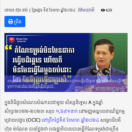
ដោយ៖ ស៊ុន ដារ៉ា ​​ | ថ្ងៃអង្គារ ទី៩ ខែមករា ឆ្នាំ២០២៤
ព័ត៌មានជាតិ
629
ព្រីន
សម្តេចធិបតី ហ៊ុន ម៉ាណែត៖ កំណែទម្រង់មិនមែនជាការធ្វើបដិវត្តទេ ហើយក៏មិនមែនធ្វើតែ
ម្ដងចប់នោះដែរ តែគឺត្រូវធ្វើជាប្រចាំ
ក្នុងពិធីជួបសំណេះសំណាលជាមួយ សិស្សនិទ្ទេស A ក្នុងឆ្នាំ
សិក្សា២០២២-២០២៣ សរុប
១,៦៩១នាក់
នៅមជ្ឈមណ្ឌលពាណិជ្ជកម្ម
ជ្រោយចង្វារ (OCIC)
នៅព្រឹកថ្ងៃទី៩ ខែមករា ឆ្នាំ២០២៤
សម្តេចធិបតី
ហ៊ុន ម៉ាណែត បានថ្លែងថា រាជរដ្ឋាភិបាលបានធ្វើកំណែទម្រង់ជាច្រើន