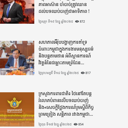
ភាពអាស៊ាន ចាំបាច់ត្រូវឈាន
ដល់បទឈប់បាញ់ជាអាទិភាព !
ថ្ងៃសុក្រ ទី១៩ ខែធ្នូ ឆ្នាំ២០២៥
872
សហភាពអឺរ៉ុបបង្ហាញការគាំទ្រ
ចំពោះកម្ពុជាក្នុងការងារមនុស្សធម៌
និងបន្តតាមដាន អំពីស្ថានការណ៍
វិវត្តន៍នៃជម្លោះតាមព្រំដែន
ដោយយកចិត្តទុកដាក់ខ្ពស់
ថ្ងៃព្រហស្បតិ៍ ទី១៨ ខែធ្នូ ឆ្នាំ២០២៥
817
ក្រសួងការពារជាតិ៖ ថៃនៅតែបន្ត
រំលោភបំពានលើបទឈប់បាញ់
និង«សេចក្តីថ្លែងការណ៍រួមស្តីពីកិច្ច
ព្រមព្រៀង សន្តិភាព រវាងកម្ពុជា
និងថៃ»
ថ្ងៃពុធ ទី១៧ ខែធ្នូ ឆ្នាំ២០២៥
854