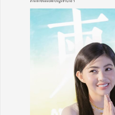
ភាពតាមដែលអាចធ្វើទៅបាន។