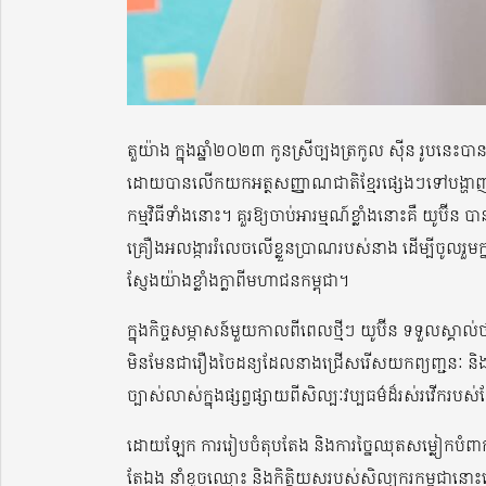
តួយ៉ាង ក្នុងឆ្នាំ២០២៣ កូនស្រីច្បងត្រកូល ស៊ីន រូបនេះ​បា
ដោយបានលើកយកអត្ថសញ្ញាណជាតិខ្មែរផ្សេងៗទៅបង្ហាញ
កម្មវិធីទាំងនោះ។ គួរឱ្យចាប់អារម្មណ៍ខ្លាំងនោះ​គឺ យូប
គ្រឿងអលង្ការរំលេចលើខ្លួនប្រាណរបស់នាង ដើម្បីចូលរួមក្នុ
ស្ញែងយ៉ាងខ្លាំងក្លាពីមហាជនកម្ពុជា។
ក្នុងកិច្ចសម្ភាសន៍មួយកាលពីពេលថ្មីៗ យូប៊ីន ទទួលស្គា
មិនមែនជារឿងចៃដន្យដែលនាងជ្រើសរើសយកព្យញ្ជនៈ និ
ច្បាស់លាស់ក្នុងផ្សព្វផ្សាយពីសិល្បៈវប្បធម៌ដ៏រស់រវើករបស់
ដោយឡែក ការរៀបចំតុបតែង និងការច្នៃឈុតសម្លៀកបំពាក
តែឯង នាំខូចឈ្មោះ និងកិត្តិយសរបស់សិល្បករកម្ពុជានោ