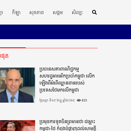
្យា
កីឡា
សុខភាព
សង្គម
សិល្បៈ
ីបំផុត
ប្រធានសភាពាណិជ្ជកម្ម
សហរដ្ឋអាមេរិកប្រចាំកម្ពុជា លើក
ឡើងពីអំពើឈ្លានពានរបស់
ប្រទេសថៃមកលើកម្ពុជា
ថ្ងៃសុក្រ ទី១៩ ខែធ្នូ ឆ្នាំ២០២៥
833
ប្រមុខការទូតចិនព្រមានថា ជម្លោះ
កម្ពុជា-ថៃ កំពុងបំផ្លាញដល់សាមគ្គី