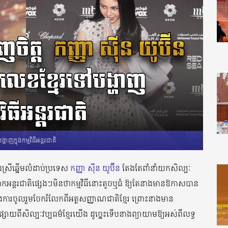
ហាញក្នុងកម្មវិធីអន្តរជាតិ
ស្រីឆ្នើមលំដាប់ប្រទេស
កញ្ញា ស៊ីន យូប៊ីន
តែងតែពាំនាំយកសិល្បៈ
ាកអន្តរជាតិផ្សេងៗមិនថាកម្មវិធីនោះតូចឬធំ ឱ្យតែនាងមានឱកាសបាន
លងក្នុងការចូលរួមចែករំលែកពីអត្ថសញ្ញាណជាតិខ្មែរ ព្រោះនាងមាន
វផ្សាយពីសិល្បៈវប្បធម៌ខ្មែរយើង ដូច្នេះទើបនាងព្យាយាមឱ្យអស់ពីលទ្ធ