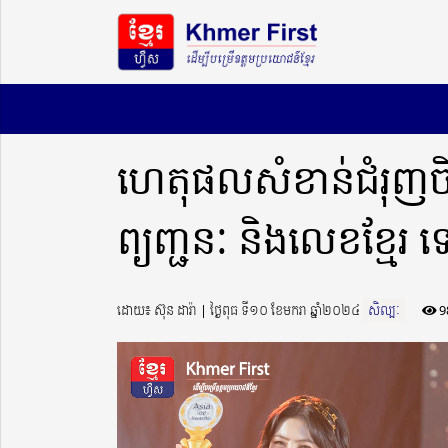
ហេតុផលសំខាន់ជំរុញចិត្
ព្យញ្ជនៈ និងលេខខ្មែរ ទៅ
ដោយ៖ ស៊ុន ដារ៉ា ​​ | ថ្ងៃពុធ ទី១០ ខែមករា ឆ្នាំ២០២៤
សិល្បៈ
9