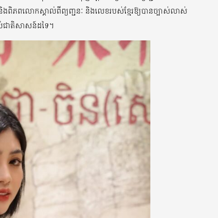
រជាតិ និងពិភពលោកស្គាល់ពីព្យញ្ជនៈ និងលេខរបស់ខ្មែរឱ្យបានច្បាស់លាស់
របស់ជាតិសាសន៍ដទៃ។