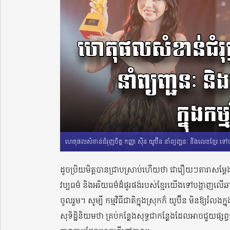
ហេតុផលសំខាន់ជំរុញចិត្ត កញ្ញា ស៊ីន យូប៊ីន នាំព្យញ្ជនៈ និងលេខខ្មែរ ទៅបង្
ដូចប្រិយមិត្តបានជ្រាបស្រាប់ហើយថា ជារឿយៗតារាសម្តែង
វប្បធម៌ និងអរិយធម៌ដ៏ផូរផង់របស់ខ្មែរយើងទៅបង្ហាញលើឆ
ចូលរួម។ សូម្បី កម្មវិធីជាតិក្នុងស្រុកក៏ យូប៊ីន មិនឱ្យរំ
សុទិដ្ឋិនិយមថា គ្រប់កន្លែងសុទ្ធជាកន្លែងដែលអាចជួយផ្សព្