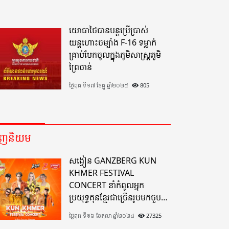
យោធាថៃបានបន្តប្រើប្រាស់
យន្តហោះចម្បាំង F-16 ទម្លាក់
គ្រាប់បែកចូលក្នុងភូមិសាស្ត្រភូមិ
ព្រៃចាន់
ថ្ងៃពុធ ទី១៧ ខែធ្នូ ឆ្នាំ២០២៥
805
េញនិយម
សង្វៀន GANZBERG KUN
KHMER FESTIVAL
CONCERT នាំកំពូលអ្នក
ប្រយុទ្ធគុនខ្មែរជាច្រើនរូបមកចួប
គ្នាលើសង្វៀនគុនខ្មែរតែមួយដ៏
ថ្ងៃពុធ ទី១៦ ខែតុលា ឆ្នាំ២០២៤
27325
អស្ចារ្យលើទឹកដីខេត្តបាត់ដំបង