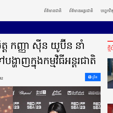
ព័ត៌មានជាតិ
ព័ត៌មានអន្តរជាតិ
បច្ចេកវិទ
ត កញ្ញា ស៊ីន យូប៊ីន នាំ
ថ្ម
បង្ហាញក្នុងកម្មវិធីអន្តរជាតិ
ព្រីន
82