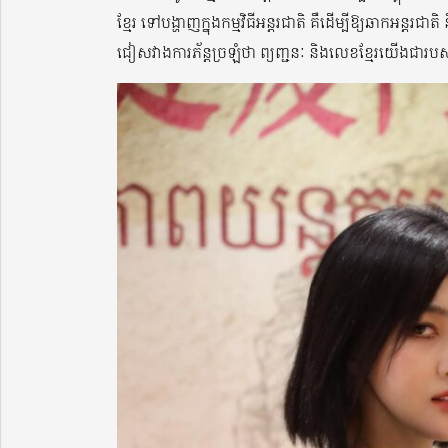
ខ្មែរ ទៅបង្ហាញក្នុងកម្មវិធីអន្តរជាតិ គឺដើម្បីឱ្យឆាកអន្ត
ជៀសវាងការភ័ន្តច្រឡំថា ព្យញ្ជនៈ និងលេខខ្មែរយើងជា