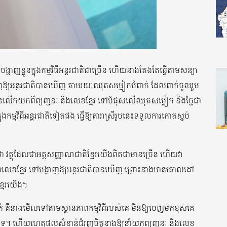
នបង្ហាញខ្លួនក្នុងកម្មវិធីអន្តរជាតិជាច្រើន ហើយនាងតែងតែធ្វើតាមសន្យា
ឱ្យអន្តរជាតិបានឃើញ តាមរយៈឈុតសម្លៀកបំពាក់ ដែលពាក់ចូលរួម
៊ីន បានលើកយកពីព្យញ្ជនៈ និងលេខខ្មែរ ទៅបំផុសលើឈុតសម្លៀក និងច្នៃជា
ងកម្មវិធីអន្តរជាតិទៀតផង ធ្វើឱ្យតារាស្រីរូបនេះទទួលការកោតស្ញប់
ល់ថា វត្ថុដែលជាអត្តសញ្ញាណជាតិខ្មែរយើងពិតជាមានច្រើន ហើយវា
ងលេខខ្មែរ ទៅបង្ហាញឱ្យអន្តរជាតិបានឃើញ ព្រោះនាងមានគោលដៅ
ខ្មែរយើង។
់ គឺនាងមើលទៅតាមស្ថានភាពកម្មវិធីរបស់គេ មិនឱ្យចេញមកខុសគេ
ះទេ។ ហើយហេតុផលសំខាន់ជំរុញចិត្តនាងឱ្យនាំយកព្យញ្ជនៈ និងលេខ