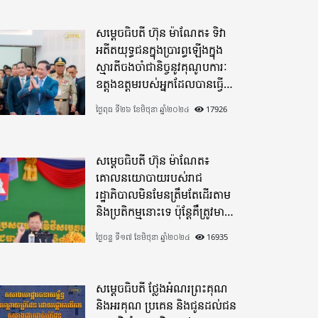
សម្តេចធិបតី ហ៊ុន ម៉ាណែត៖ ទិវា
អតីតយុទ្ធជនក្នុងប្រារព្ធឡើងក្នុង
ស្មារតីចងចាំជានិច្ចនូវគុណូបការៈ
ឧត្តុងឧត្តមរបស់អ្នកដែលបានធ្វើ
មហាពលីកម្ម
ថ្ងៃពុធ ទី២៦ ខែមិថុនា ឆ្នាំ២០២៤
17926
សម្តេចធិបតី ហ៊ុន ម៉ាណែត៖
គោលនយោបាយរបស់រាជ
រដ្ឋាភិបាលមិនមែនត្រឹមតែដើរតាម
និងប្រតិកម្មនោះទេ ប៉ុន្តែគឺត្រូវមាន
ភាពបុរេសកម្ម
ថ្ងៃចន្ទ ទី១៧ ខែមិថុនា ឆ្នាំ២០២៤
16935
សម្តេចធិបតី ថ្លែងអំណរព្រះគុណ
និងអរគុណ ប្រគេន និងជូនដល់ជន