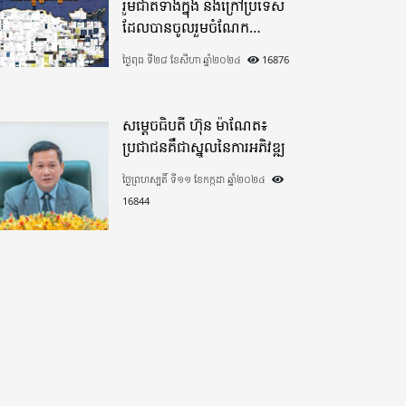
រួមជាតិទាំងក្នុង​ និងក្រៅប្រទេស​
ដែលបានចូលរួមចំណែក
យ៉ាងផុលផុសបរិច្ចាគថវិកាក្នុង
ថ្ងៃពុធ ទី២៨ ខែសីហា ឆ្នាំ២០២៤
16876
«មូលនិធិកសាងហេដ្ឋារចនាសម្ព័ន្ធ
តាមព្រំដែន» ដោយផ្ដោតលើការ
កសាងផ្លូវក្រវាត់ព្រំដែន
សម្តេចធិបតី ហ៊ុន ម៉ាណែត៖
ប្រជាជនគឺជាស្នូលនៃការអភិវឌ្ឍ
ថ្ងៃព្រហស្បតិ៍ ទី១១ ខែកក្កដា ឆ្នាំ២០២៤
16844