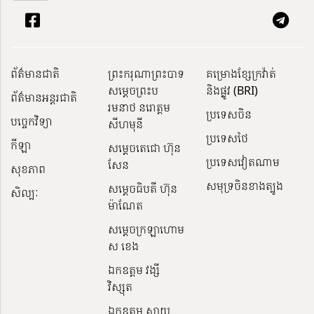
ព័ត៌មានជាតិ
ព្រះករុណាព្រះបាទ
គម្រោងខ្សែក្រវ៉ាត់
សម្តេចព្រះប
និងផ្លូវ (BRI)
ព័ត៌មានអន្តរជាតិ
រមនាថ នរោត្តម
ប្រទេសចិន
បច្ចេកវិទ្យា
សីហមុនី
ប្រទេសថៃ
កីឡា
សម្តេចតេជោ ហ៊ុន
ប្រទេសវៀតណាម
សែន
សុខភាព
សមុទ្រចិនខាងត្បូង
សម្ដេចធិបតី ហ៊ុន
សិល្បៈ
ម៉ាណែត
សម្ដេចក្រឡាហោម
ស ខេង
ឯកឧត្តម វង្សី
វិស្សុត
ឯកឧត្តម ស្វាយ