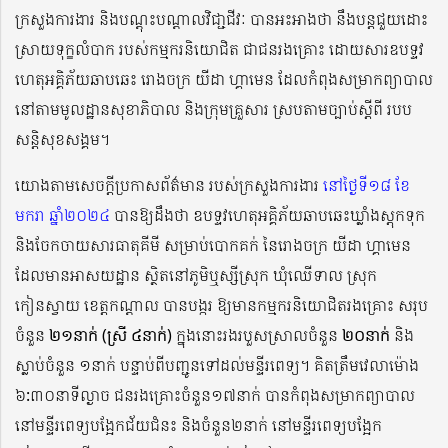
ក្រសួងការងារ និងបណ្ដុះបណ្តាលវិជា្ជជីវៈ បានអះអាងថា នឹងបន្តជួយដោះ
ស្រាយទុក្ខលំបាក របស់កម្មករនិយោជិត ជាជនរងគ្រោះ ដោយសារឧបទ្ទវ
ហេតុអគ្គិភ័យឆាបឆេះ រោងចក្រ យីដា ហ្គាមេន ដែលកំពុងសម្រាកព្យាបាល
នៅតាមមូលដ្ឋានសុខាភិបាល និងក្រុមគ្រួសារ ស្របតាមច្បាប់ស្ដីពី របប
សន្តិសុខសង្គម។
យោងតាមសេចក្ដីប្រកាសព័ត៌មាន របស់ក្រសួងការងារ
នៅថ្ងៃទី១៨ ខែ
មករា ឆ្នាំ២០២៤
បានឱ្យដឹងថា ឧបទ្ទវហេតុអគ្គិភ័យឆាបឆេះឃ្លាំងស្តុកទុក
និងចែកចាយសារធាតុគីមី សម្រាប់បោកគក់ នៃរោងចក្រ យីដា ហ្គាមេន
ដែលមានអាសយដ្ឋាន ស្ថិតនៅភូមិឬស្សីស្រុក ឃុំឈើទាល ស្រុក
កៀនស្វាយ ខេត្តកណ្តាល បានបង្ករ ឱ្យមានកម្មករនិយោជិតរងគ្រោះ សរុប
ចំនួន
២១នាក់ (ស្រី ៤នាក់)
ក្នុងនោះរងរបួសស្រាលចំនួន
២០នាក់
និង
ស្លាប់ចំនួន ១នាក់ បន្ទាប់ពីបញ្ជូនទៅដល់មន្ទីរពេទ្យ។ គិតត្រឹមវេលាម៉ោង
៦:៣០នាទីល្ងាច ជនរងគ្រោះចំនួន១៧នាក់ បានកំពុងសម្រាកព្យាបាល
នៅមន្ទីរពេទ្យបង្អែកជ័យជំនះ និងចំនួន២នាក់ នៅមន្ទីរពេទ្យបង្អែក