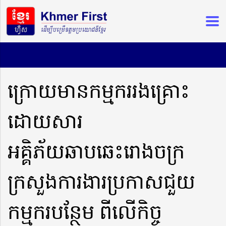
ក្រោយមានកម្មកររងគ្រោះ
ដោយសារ
អគ្គិភ័យឆាបឆេះរោងចក្រ
ក្រសួងការងារប្រកាសជួយ
កម្មករបន្ថែម ពីលើកិច្ច