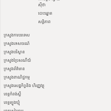
ស៊ីថា
បោះឆ្នោត
សន្តិភាព
ក្រសួងការបរទេស
ក្រសួងទេសចរណ៍
ក្រសួងបរិស្ថាន
ក្រសួងប្រៃសណីយ៍
ក្រសួងព័ត៌មាន
ក្រសួងពាណិជ្ជកម្ម
ក្រសួងសេដ្ឋកិច្ចនិង ហិរញ្ញវត្ថុ
ខេត្តកំពង់ស្ពឺ
ខេត្តត្បូងឃ្មុំ
ខេត្តសៀមរាប