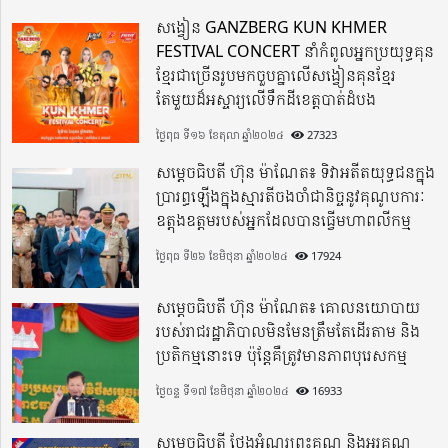
សង្វៀន GANZBERG KUN KHMER
FESTIVAL CONCERT នាំកំពូលអ្នកប្រយុទ្ធគុន
ខ្មែរជាច្រើនរូបមកចួបគ្នាលើសង្វៀនគុនខ្មែរ
តែមួយដ៏អស្ចារ្យលើទឹកដីខេត្តបាត់ដំបង
ថ្ងៃពុធ ទី១៦ ខែតុលា ឆ្នាំ២០២៤
27323
សម្តេចធិបតី ហ៊ុន ម៉ាណែត៖ ទិវាអតីតយុទ្ធជនក្នុង
ប្រារព្ធឡើងក្នុងស្មារតីចងចាំជានិច្ចនូវគុណូបការៈ
ឧត្តុងឧត្តមរបស់អ្នកដែលបានធ្វើមហាពលីកម្ម
ថ្ងៃពុធ ទី២៦ ខែមិថុនា ឆ្នាំ២០២៤
17924
សម្តេចធិបតី ហ៊ុន ម៉ាណែត៖ គោលនយោបាយ
របស់រាជរដ្ឋាភិបាលមិនមែនត្រឹមតែដើរតាម និង
ប្រតិកម្មនោះទេ ប៉ុន្តែគឺត្រូវមានភាពបុរេសកម្ម
ថ្ងៃចន្ទ ទី១៧ ខែមិថុនា ឆ្នាំ២០២៤
16933
សម្តេចធិបតី ថ្លែងអំណរព្រះគុណ និងអរគុណ