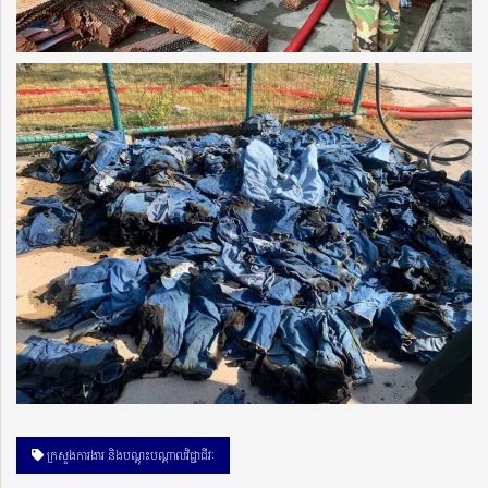
ក្រសួងការងារ និងបណ្តុះបណ្តាលវិជ្ជាជីវៈ