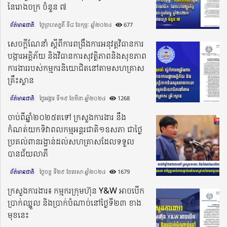
នៃរោងចក្រ ចំនួន ៧
ព័ត៌មានជាតិ
ថ្ងៃព្រហស្បតិ៍ ទី៨ ខែកុម្ភៈ ឆ្នាំ២០២៤​
677
សេចក្តីណែនាំ ស្តីពីការពង្រឹងការអនុវត្តវិធានការ
បង្ការអគ្គិភ័យ និងវិធានការសុវត្ថិភាពនិងសុខភាព
ការងាររបស់កម្មករនិយោជិតនៅតាមសហគ្រាស
គ្រឹះស្ថាន
ព័ត៌មានជាតិ
ថ្ងៃអង្គារ ទី១៩ ខែមីនា ឆ្នាំ២០២៤​
1268
ចាប់ពីឆ្នាំ២០២៥តទៅ ក្រសួងការងារ នឹង
កំណត់យកទិវាពលកម្មអន្តរជាតិ១ឧសភា ជាថ្ងៃ
ប្រគល់ពានរង្វាន់ដល់សហគ្រាសដែលទទួល
បានជ័យលាភី
ព័ត៌មានជាតិ
ថ្ងៃចន្ទ ទី២៩ ខែមេសា ឆ្នាំ២០២៤​
1679
ក្រសួងការងារ៖ កម្មករក្រុមហ៊ុន Y&W អាចបើក
ប្រាក់ឈ្នួល និងប្រាក់បំណាច់នៅថ្ងៃទី២៣ ខាង
មុខនេះ