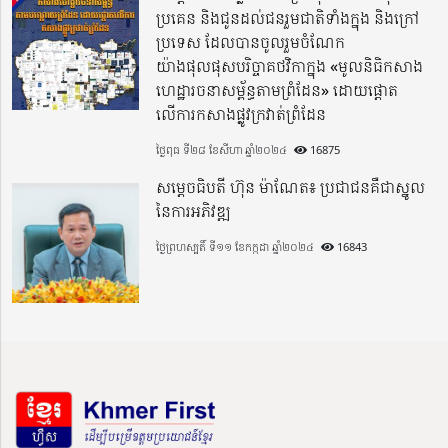
ប្រគេន និងជូនដល់ជនរួមជាតិទាំងក្នុង​ និងក្រៅ
ប្រទេស​ ដែលបានចូលរួមចំណែក
យ៉ាងផុលផុសបរិច្ចាគថវិកាក្នុង «មូលនិធិកសាង
ហេដ្ឋារចនាសម្ព័ន្ធតាមព្រំដែន» ដោយផ្ដោត
លើការកសាងផ្លូវក្រវាត់ព្រំដែន
ថ្ងៃពុធ ទី២៨ ខែសីហា ឆ្នាំ២០២៤
16875
សម្តេចធិបតី ហ៊ុន ម៉ាណែត៖ ប្រជាជនគឺជាស្នូល
នៃការអភិវឌ្ឍ
ថ្ងៃព្រហស្បតិ៍ ទី១១ ខែកក្កដា ឆ្នាំ២០២៤
16843