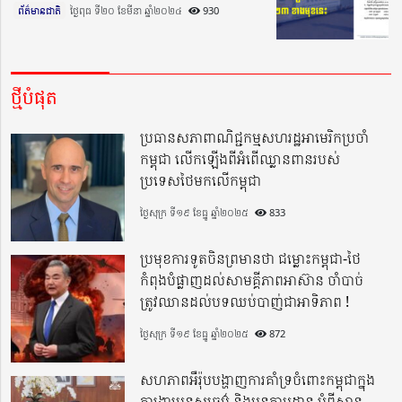
ព័ត៌មានជាតិ
ថ្ងៃពុធ ទី២០ ខែមីនា ឆ្នាំ២០២៤​
930
ថ្មីបំផុត
ប្រធានសភាពាណិជ្ជកម្មសហរដ្ឋអាមេរិកប្រចាំ
កម្ពុជា លើកឡើងពីអំពើឈ្លានពានរបស់
ប្រទេសថៃមកលើកម្ពុជា
ថ្ងៃសុក្រ ទី១៩ ខែធ្នូ ឆ្នាំ២០២៥
833
ប្រមុខការទូតចិនព្រមានថា ជម្លោះកម្ពុជា-ថៃ
កំពុងបំផ្លាញដល់សាមគ្គីភាពអាស៊ាន ចាំបាច់
ត្រូវឈានដល់បទឈប់បាញ់ជាអាទិភាព !
ថ្ងៃសុក្រ ទី១៩ ខែធ្នូ ឆ្នាំ២០២៥
872
សហភាពអឺរ៉ុបបង្ហាញការគាំទ្រចំពោះកម្ពុជាក្នុង
ការងារមនុស្សធម៌ និងបន្តតាមដាន អំពីស្ថាន