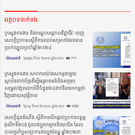
អត្ថបទទាក់ទង
ក្រសួងការងារ និងបណ្តុះបណ្តាលវិជ្ជាជីវៈ ចេញ
សេចក្តីប្រកាសស្តីពីការឈប់សម្រាកដែលមាន
ប្រាក់ឈ្នួលប្រចាំឆ្នាំ២០២៤
ព័ត៌មានជាតិ
ថ្ងៃអង្គារ ទី១៦ ខែមករា ឆ្នាំ២០២៤​
717
ក្រសួងការងារ សហការយ៉ាងសកម្មជាមួយ
ស្ថាប័នពាក់ព័ន្ធដើម្បីអន្តរាគមន៍និងសម្រប
សម្រួលឱ្យពលការិនីចំនួន២៤នាក់វិលមកកម្ពុជា
វិញដោយសុវត្ថិភាព
ព័ត៌មានជាតិ
ថ្ងៃចន្ទ ទី១៣ ខែឧសភា ឆ្នាំ២០២៤​
1592
សេចក្តីជូនដំណឹង ស្តីពីការបើកផ្ដល់ប្រាក់ឧបត្ថម្ភ
(លើកទី២០) ជូនបងប្អូនកម្មករនិយោជិត ដែល
បានព្យួរកិច្ចសន្យាការងារក្នុងខែធ្នូ ឆ្នាំ២០២៣