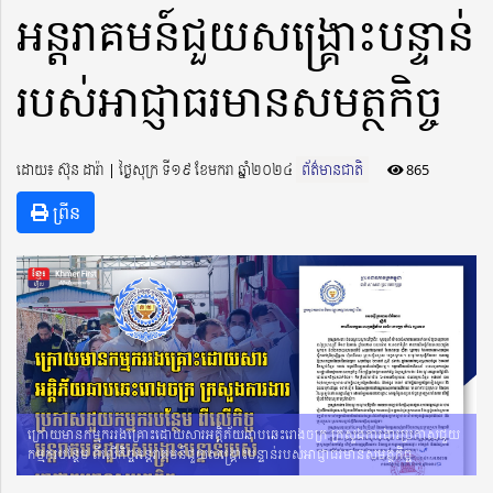
អន្តរាគមន៍ជួយសង្គ្រោះបន្ទាន់
របស់អាជ្ញាធរមានសមត្ថកិច្ច
ដោយ៖ ស៊ុន ដារ៉ា ​​ | ថ្ងៃសុក្រ ទី១៩ ខែមករា ឆ្នាំ២០២៤
ព័ត៌មានជាតិ
865
ព្រីន
ក្រោយមានកម្មកររងគ្រោះដោយសារអគ្គិភ័យឆាបឆេះរោងចក្រ ក្រសួងការងារប្រកាសជួយ
កម្មករបន្ថែម ពីលើកិច្ចអន្តរាគមន៍ជួយសង្គ្រោះបន្ទាន់របស់អាជ្ញាធរមានសមត្ថកិច្ច