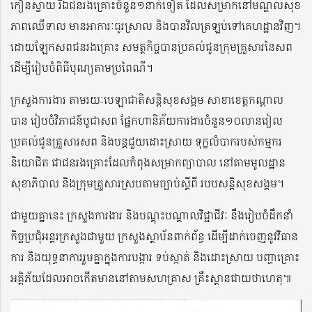
កៀនស្វាយ រីឯជនរងគ្រោះចំនួន១នាក់ទៀត ដែលសម្រាកនៅមណ្ឌលសុខ
ភាពឈើទាល មានអាការៈធូរស្រាល និងបានវិលត្រឡប់ទៅគេហដ្ឋានវិញ។
ដោយឡែកសពជនរងគ្រោះ សមត្ថកិច្ចបានប្រគល់ជូនក្រុមគ្រួសារនៃសព
ដើម្បីរៀបចំពិធីបុណ្យតាមប្រពៃណី។
ក្រសួងការងារ តាមរយៈបេឡាជាតិសន្តិសុខសង្គម សាខាខេត្តកណ្តាល
បាន រៀបចំវិភាជន៍បូជាសព ផ្នែកហានិភ័យការងារចំនួន១០លានរៀល
ប្រគល់ជូនគ្រួសារសព និងបន្តជួយដោះស្រាយ ទុក្ខលំបាករបស់កម្មករ
និយោជិត ជាជនរងគ្រោះដែលកំពុងសម្រាកព្យាបាល នៅតាមមូលដ្ឋាន
សុខាភិបាល និងក្រុមគ្រួសារស្របតាមច្បាប់ស្ដីពី របបសន្តិសុខសង្គម។
ជាមួយគ្នានេះ ក្រសួងការងារ និងបណ្តុះបណ្តាលវិជ្ជាជីវៈ នឹងរៀបចំដឹកនាំ
កិច្ចប្រជុំអន្តរក្រសួងជាមួយ ក្រសួងស្ថាប័នពាក់ព័ន្ធ ដើម្បីដាក់ចេញនូវវិធាន
ការ និងយុទ្ធនាការរួមគ្នាក្នុងការបង្ការ ទប់ស្កាត់ និងដោះស្រាយ បញ្ហាគ្រោះ
អគ្គិភ័យដែលអាចកើតមាននៅតាមសហគ្រាស គ្រឹះស្ថានជាយថាហេតុ៕