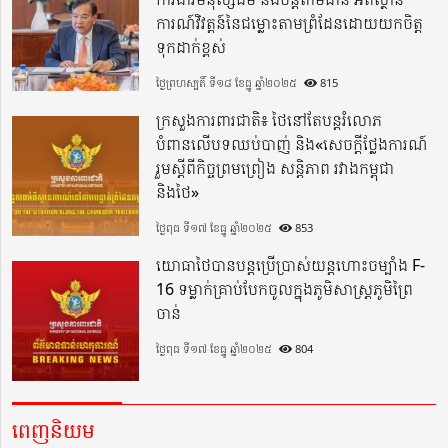
ការណ៍វិវត្តន៍នៃជម្លោះតាមព្រំដែនដោយយកចិត្ត
ទុកដាក់ខ្ពស់
ថ្ងៃព្រហស្បតិ៍ ទី១៨ ខែធ្នូ ឆ្នាំ២០២៥
815
ក្រសួងការពារជាតិ៖ ថៃនៅតែបន្តរំលោភ
បំពានលើបទឈប់បាញ់ និង«សេចក្តីថ្លែងការណ៍
រួមស្តីពីកិច្ចព្រមព្រៀង សន្តិភាព រវាងកម្ពុជា
និងថៃ»
ថ្ងៃពុធ ទី១៧ ខែធ្នូ ឆ្នាំ២០២៥
853
យោធាថៃបានបន្តប្រើប្រាស់យន្តហោះចម្បាំង F-
16 ទម្លាក់គ្រាប់បែកចូលក្នុងភូមិសាស្ត្រភូមិព្រៃ
ចាន់
ថ្ងៃពុធ ទី១៧ ខែធ្នូ ឆ្នាំ២០២៥
804
ពេញនិយម