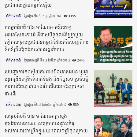
ប្រជាពលរដ្ឋណាម្នាក់ឡើយ
ព័ត៌មានជាតិ
ថ្ងៃអង្គារ ទី៦ ខែកុម្ភៈ ឆ្នាំ២០២៤​
1195
សម្តេចធិបតី ហ៊ុន ម៉ាណែត៖ មន្ទីរពេទ្យ
តេជោសែនកោះធំ គឺជាសមិទ្ធផលដ៏ថ្លៃថ្លាមួយ
ទៀតសម្រាប់ប្រជាជនកម្ពុជាដែលកើតចេញពីការ
ខិតខំប្រឹងប្រែងរបស់រាជរដ្ឋាភិបាល
ព័ត៌មានជាតិ
ថ្ងៃព្រហស្បតិ៍ ទី១៤ ខែមីនា ឆ្នាំ២០២៤​
2446
មេបញ្ជាការកងស្វ័យការពារជើងគោកជប៉ុន ប្តេជ្ញា
បន្តពង្រឹងពង្រីកទំនាក់ទំនង និងកិច្ចសហប្រតិបត្តិ
ការកាន់តែល្អ រវាងកងទ័ពជើងគោកនៃប្រទេស
ទាំងពីរ
ព័ត៌មានជាតិ
ថ្ងៃអង្គារ ទី២៤ ខែមិថុនា ឆ្នាំ២០២៥​
539
សម្តេចធិបតី ហ៊ុន ម៉ាណែត៖ ក្រសួង
មុខងារសាធារណៈ សម្រេចបាននូវសមិទ្ធ
ផលការងារជាច្រើនក្នុងរយៈពេល១ឆ្នាំចុងក្រោយ