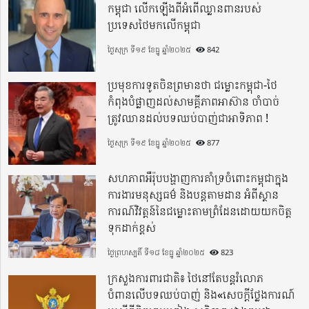
កម្ពុជា លើកឡើងពីអំពើឈ្លានពានរបស់
ប្រទេសថៃមកលើកម្ពុជា
ថ្ងៃសុក្រ ទី១៩ ខែធ្នូ ឆ្នាំ២០២៥
842
ប្រមុខការទូតចិនព្រមានថា ជម្លោះកម្ពុជា-ថៃ
កំពុងបំផ្លាញដល់សាមគ្គីភាពអាស៊ាន ចាំបាច់
ត្រូវឈានដល់បទឈប់បាញ់ជាអាទិភាព !
ថ្ងៃសុក្រ ទី១៩ ខែធ្នូ ឆ្នាំ២០២៥
877
សហភាពអឺរ៉ុបបង្ហាញការគាំទ្រចំពោះកម្ពុជាក្នុង
ការងារមនុស្សធម៌ និងបន្តតាមដាន អំពីស្ថាន
ការណ៍វិវត្តន៍នៃជម្លោះតាមព្រំដែនដោយយកចិត្ត
ទុកដាក់ខ្ពស់
ថ្ងៃព្រហស្បតិ៍ ទី១៨ ខែធ្នូ ឆ្នាំ២០២៥
823
ក្រសួងការពារជាតិ៖ ថៃនៅតែបន្តរំលោភ
បំពានលើបទឈប់បាញ់ និង«សេចក្តីថ្លែងការណ៍