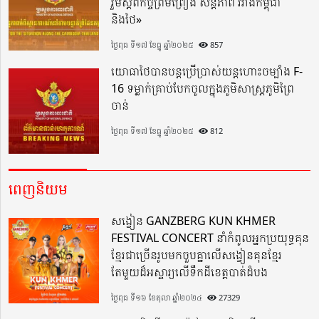
រួមស្តីពីកិច្ចព្រមព្រៀង សន្តិភាព រវាងកម្ពុជា
និងថៃ»
ថ្ងៃពុធ ទី១៧ ខែធ្នូ ឆ្នាំ២០២៥
857
យោធាថៃបានបន្តប្រើប្រាស់យន្តហោះចម្បាំង F-
16 ទម្លាក់គ្រាប់បែកចូលក្នុងភូមិសាស្ត្រភូមិព្រៃ
ចាន់
ថ្ងៃពុធ ទី១៧ ខែធ្នូ ឆ្នាំ២០២៥
812
ពេញនិយម
សង្វៀន GANZBERG KUN KHMER
FESTIVAL CONCERT នាំកំពូលអ្នកប្រយុទ្ធគុន
ខ្មែរជាច្រើនរូបមកចួបគ្នាលើសង្វៀនគុនខ្មែរ
តែមួយដ៏អស្ចារ្យលើទឹកដីខេត្តបាត់ដំបង
ថ្ងៃពុធ ទី១៦ ខែតុលា ឆ្នាំ២០២៤
27329