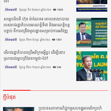
នេះ
ព័ត៌មានជាតិ
ថ្ងៃសុក្រ ទី៥ ខែមេសា ឆ្នាំ២០២៤​
1669
សម្តេចធិបតី ហ៊ុន ម៉ាណែត៖ គោលនយោបាយ
របស់រាជរដ្ឋាភិបាលអាណត្តិទី៧ និងអាណត្តិបន្ត
បន្ទាប់ គឺការពង្រឹងមូលដ្ឋានសម្រាប់ការអភិវឌ្ឍ
ព័ត៌មានជាតិ
ថ្ងៃពុធ ទី២១ ខែកុម្ភៈ ឆ្នាំ២០២៤​
1401
តើរាជរដ្ឋាភិបាលប្រើអភិក្រមអ្វីខ្លះ ដើម្បីដោះ
ស្រាយជម្លោះព្រំដែនកម្ពុជា-ថៃ?
ព័ត៌មានជាតិ
ថ្ងៃចន្ទ ទី២០ ខែតុលា ឆ្នាំ២០២៥​
546
ថ្មីបំផុត
ប្រធានសភាពាណិជ្ជកម្មសហរដ្ឋអាមេរិកប្រចាំ