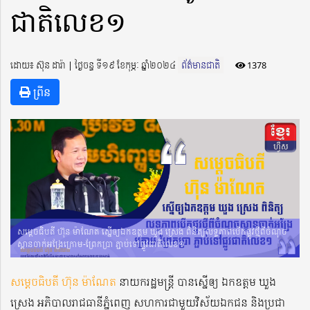
ជាតិលេខ១
ដោយ៖ ស៊ុន ដារ៉ា ​​ | ថ្ងៃចន្ទ ទី១៩ ខែកុម្ភៈ ឆ្នាំ២០២៤
ព័ត៌មានជាតិ
1378
ព្រីន
សម្តេចធិបតី ហ៊ុន ម៉ាណែត ស្នើឲ្យឯកឧត្តម ឃួង ស្រេង ពិនិត្យលទ្ធភាពបើកផ្លូវថ្មីពីចំណុច
ស្ពានចាក់អង្រែក្រោម-ព្រែកប្រា ភ្ជាប់ទៅផ្លូវជាតិលេខ១
សម្តេចធិបតី ហ៊ុន ម៉ាណែត
នាយករដ្ឋមន្ត្រី បានស្នើឲ្យ ឯកឧត្តម ឃួង
ស្រេង អភិបាលរាជធានីភ្នំពេញ សហការជាមួយវិស័យឯកជន និងប្រជា