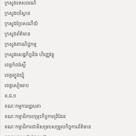
ក្រសួងទេសចរណ៍
ក្រសួងបរិស្ថាន
ក្រសួងប្រៃសណីយ៍
ក្រសួងព័ត៌មាន
ក្រសួងពាណិជ្ជកម្ម
ក្រសួងសេដ្ឋកិច្ចនិង ហិរញ្ញវត្ថុ
ខេត្តកំពង់ស្ពឺ
ខេត្តត្បូងឃ្មុំ
ខេត្តសៀមរាប
គ.ជ.ប
គណៈកម្មការរដ្ឋសភា
គណៈកម្មាធិការចម្រុះកិច្ចការព្រំដែន
គណៈកម្មាធិការជាតិសម្របសម្រួលកិច្ចការព័ត៌មាន