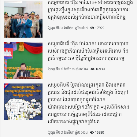
សម្តេចធិបតី ហ៊ុន ម៉ាណែត៖ ទិវាអតីតយុទ្ធជនក្នុង
ប្រារព្ធឡើងក្នុងស្មារតីចងចាំជានិច្ចនូវគុណូបការៈ
ឧត្តុងឧត្តមរបស់អ្នកដែលបានធ្វើមហាពលីកម្ម
ថ្ងៃពុធ ទី២៦ ខែមិថុនា ឆ្នាំ២០២៤
17929
សម្តេចធិបតី ហ៊ុន ម៉ាណែត៖ គោលនយោបាយ
របស់រាជរដ្ឋាភិបាលមិនមែនត្រឹមតែដើរតាម និង
ប្រតិកម្មនោះទេ ប៉ុន្តែគឺត្រូវមានភាពបុរេសកម្ម
ថ្ងៃចន្ទ ទី១៧ ខែមិថុនា ឆ្នាំ២០២៤
16939
សម្តេចធិបតី ថ្លែងអំណរព្រះគុណ និងអរគុណ
ប្រគេន និងជូនដល់ជនរួមជាតិទាំងក្នុង​ និងក្រៅ
ប្រទេស​ ដែលបានចូលរួមចំណែក
យ៉ាងផុលផុសបរិច្ចាគថវិកាក្នុង «មូលនិធិកសាង
ហេដ្ឋារចនាសម្ព័ន្ធតាមព្រំដែន» ដោយផ្ដោត
លើការកសាងផ្លូវក្រវាត់ព្រំដែន
ថ្ងៃពុធ ទី២៨ ខែសីហា ឆ្នាំ២០២៤
16880