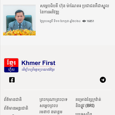
សម្តេចធិបតី ហ៊ុន ម៉ាណែត៖ ប្រជាជនគឺជាស្នូល
នៃការអភិវឌ្ឍ
ថ្ងៃព្រហស្បតិ៍ ទី១១ ខែកក្កដា ឆ្នាំ២០២៤
16851
ព័ត៌មានជាតិ
ព្រះករុណាព្រះបាទ
គម្រោងខ្សែក្រវ៉ាត់
សម្តេចព្រះប
និងផ្លូវ (BRI)
ព័ត៌មានអន្តរជាតិ
រមនាថ នរោត្តម
ប្រទេសចិន