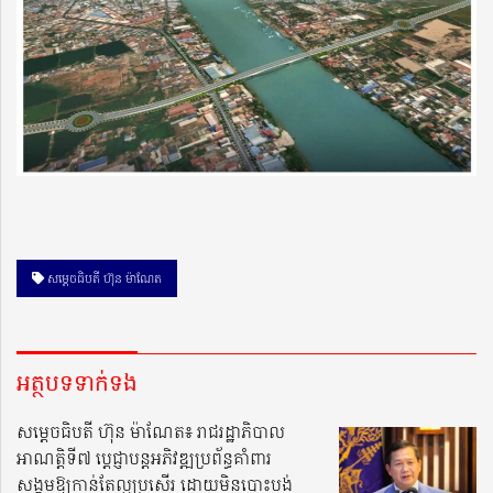
សម្ដេចធិបតី ហ៊ុន ម៉ាណែត
អត្ថបទទាក់ទង
សម្តេចធិបតី ហ៊ុន ម៉ាណែត៖ រាជរដ្ឋាភិបាល
អាណត្តិទី៧ ប្តេជ្ញាបន្តអភិវឌ្ឍប្រព័ន្ធគាំពារ
សង្គមឱ្យកាន់តែល្អប្រសើរ ដោយមិនបោះបង់