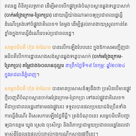
ពលរដ្ឋ ពិនិត្យលទ្ធភាព ដើម្បីអាចបើកផ្លូវត្រង់ចំណុចស្ពានឆ្លងទន្លេបាសាក់
(ចាក់អង្រែក្រោម-ព្រែកប្រា)
ដោយធ្វើយ៉ាងណាអាចឲ្យប្រជាពលរដ្ឋធ្វើ
ដំណើរត្រង់ទៅចំផ្លូវជាតិលេខ១ តែម្ដង ដើម្បីផ្ដល់ភាពងាយស្រួលកាន់តែ
ខ្លាំងក្នុងការធ្វើដំណើររបស់ប្រជាពលរដ្ឋ។
សម្តេចធិបតី ហ៊ុន ម៉ាណែត
បានលើកឡើងបែបនេះ ក្នុងឱកាសអញ្ជើញជា
អធិបតីបើកការដ្ឋានសាងសង់ស្ពានឆ្លងទន្លេបាសាក់
(ចាក់អង្រែក្រោម-
ព្រែកប្រា)
តម្លៃជាង៦០លានដុល្លារ
នាព្រឹកថ្ងៃទី១៩ ខែកុម្ភៈ ឆ្នាំ២០២៤
ក្នុងរាជធានីភ្នំពេញ
។
សម្តេចធិបតី ហ៊ុន ម៉ាណែត
បានមានប្រសាសន៍ឲ្យដឹងថា ប្រសិនបើមានផ្លូវ
ថ្មីចេញពីចំណុចស្ពានចាក់អង្រែក្រោម-ព្រែកប្រា ទៅដល់ផ្លូវជាតិលេខ១
គឺជាប្រជាពលរដ្ឋនៅតាមដងផ្លូវនេះ ទទួលបានផលប្រយោជន៍ច្រើនទាំង
ការធ្វើដំណើរ ពិសេសការឡើងថ្លៃដីធ្លី។ ត្រង់ចំណុចនេះ សម្តេចធិបតីបញ្ជា
ឲ្យឯកឧត្តម ឃួង ស្រេង ចុះសិក្សា និងពិភាក្សាជាមួយប្រជាពលរដ្ឋដែលជា
ម្ចាស់ដីដែលរងផលប៉ះពាល់ក្នុងករណីកសាងផ្លូវថ្មីនេះ។