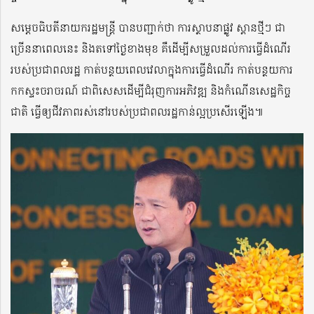
សម្តេចធិបតីនាយករដ្ឋមន្ត្រី បានបញ្ជាក់ថា ការស្ថាបនាផ្លូវ ស្ពានថ្មីៗ ជា
ច្រើននាពេលនេះ និងតទៅថ្ងៃខាងមុខ គឺដើម្បីសម្រួលដល់ការធ្វើដំណើរ
របស់ប្រជាពលរដ្ឋ កាត់បន្ថយពេលវេលាក្នុងការធ្វើដំណើរ កាត់បន្ថយការ
កកស្ទះចរាចរណ៍ ជាពិសេសដើម្បីជំរុញការអភិវឌ្ឍ និងកំណើនសេដ្ឋកិច្ច
ជាតិ ធ្វើឲ្យជីវភាពរស់នៅរបស់ប្រជាពលរដ្ឋកាន់ល្អប្រសើរឡើង៕