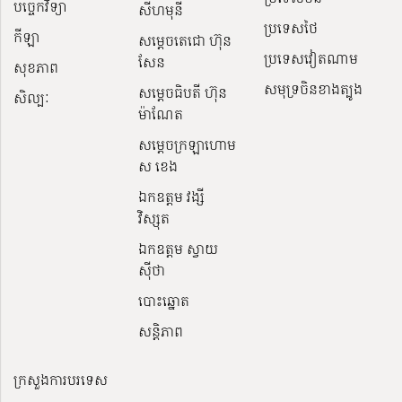
បច្ចេកវិទ្យា
សីហមុនី
ប្រទេសថៃ
កីឡា
សម្តេចតេជោ ហ៊ុន
ប្រទេសវៀតណាម
សែន
សុខភាព
សមុទ្រចិនខាងត្បូង
សម្ដេចធិបតី ហ៊ុន
សិល្បៈ
ម៉ាណែត
សម្ដេចក្រឡាហោម
ស ខេង
ឯកឧត្តម វង្សី
វិស្សុត
ឯកឧត្តម ស្វាយ
ស៊ីថា
បោះឆ្នោត
សន្តិភាព
ក្រសួងការបរទេស