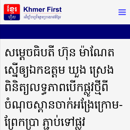
សម្តេចធិបតី ហ៊ុន ម៉ាណែត
ស្នើឲ្យឯកឧត្តម ឃួង ស្រេង
ពិនិត្យលទ្ធភាពបើកផ្លូវថ្មីពី
ចំណុចស្ពានចាក់អង្រែក្រោម-
ព្រែកប្រា ភ្ជាប់ទៅផ្លូវ