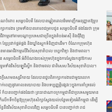
គុណចំពោះ សម្តេចធិបតី ដែលបានឆ្លៀតពេលដ៏មមាញឹកអនុញ្ញាតឱ្យរូប
ាការងារ ព្រមទាំងបានគោរពជម្រាបជូន សម្ដេចធិបតី ផងដែរថា ក្រុម
ីវកម្មនៅតាមបណ្ដាប្រទេសជាច្រើនក្នុងតំបន់អាស៊ី និងជុំវិញ
សែច្រវាក់ផ្គត់ផ្គង់ និងឃ្លាំងស្តុកទំនិញជាដើម។ ចំណែកក្រុមហ៊ុន
នមានអាជីវកម្មលើវិស័យសុខាភិបាល បច្ចេកវិទ្យា និងថាមពល។
 សម្ដេចធិបតី អំពីបំណងរបស់ក្រុមហ៊ុនក្នុងការស្វែងរកនូវឱកាស
លរួមទាំងវិស័យឡូជីស្ទីក និងថាមពល ជាពិសេស វិស័យសុខាភិបាល។
 និងក្តីសោមនស្សរីករាយ ដែលបានជួបពិភាក្សាការងារជាមួយលោក
រដាក់ចេញនូវគោលនយោបាយ និងបទប្បញ្ញត្តិផ្សេងៗក្នុងការគាំទ្រដល់
ី ក៏បានបញ្ជាក់ផងដែរថា ព្រះរាជាណាចក្រកម្ពុជាគឺជាប្រទេសមួយមាន
កទឹកចិត្តឱ្យក្រុមហ៊ុនសិក្សាស្វែងយល់បន្ថែមទៀតអំពីកម្ពុជា ដើម្បី
ន្ធនឹងវិស័យសុខាភិបាលវិញ សម្ដេចធិបតី បានបញ្ជាក់ថា រាជ