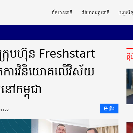
ព័ត៌មានជាតិ
ព័ត៌មានអន្តរជាតិ
បច្ចេកវិទ
ក្រុមហ៊ុន Freshstart
ថ្ម
ីកការវិនិយោគលើវិស័យ
នៅកម្ពុជា
ព្រីន
1122