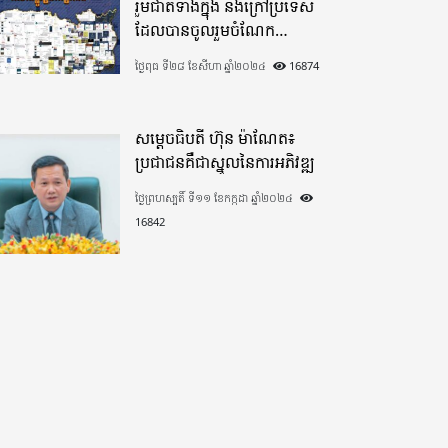
រួមជាតិទាំងក្នុង​ និងក្រៅប្រទេស​
ដែលបានចូលរួមចំណែក
យ៉ាងផុលផុសបរិច្ចាគថវិកាក្នុង
ថ្ងៃពុធ ទី២៨ ខែសីហា ឆ្នាំ២០២៤
16874
«មូលនិធិកសាងហេដ្ឋារចនាសម្ព័ន្ធ
តាមព្រំដែន» ដោយផ្ដោតលើការ
កសាងផ្លូវក្រវាត់ព្រំដែន
សម្តេចធិបតី ហ៊ុន ម៉ាណែត៖
ប្រជាជនគឺជាស្នូលនៃការអភិវឌ្ឍ
ថ្ងៃព្រហស្បតិ៍ ទី១១ ខែកក្កដា ឆ្នាំ២០២៤
16842