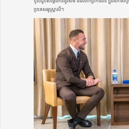
ចូលជួបសម្តែងការគួរសម និងពិភាក្សាការងារ ក្នុងឱកាសចូលរ
ប្រទេសអូស្ត្រាលី។