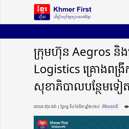
ក្រុមហ៊ុន Aegros និង
Logistics គ្រោងពង្រ
សុខាភិបាលបន្ថែមទៀត
ដោយ៖ ស៊ុន ដារ៉ា ​​ | ថ្ងៃចន្ទ ទី៤ ខែមីនា ឆ្នាំ២០២៤
ព័ត៌មានជាតិ