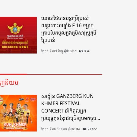
យោធាថៃបានបន្តប្រើប្រាស់
យន្តហោះចម្បាំង F-16 ទម្លាក់
គ្រាប់បែកចូលក្នុងភូមិសាស្ត្រភូមិ
ព្រៃចាន់
ថ្ងៃពុធ ទី១៧ ខែធ្នូ ឆ្នាំ២០២៥
804
េញនិយម
សង្វៀន GANZBERG KUN
KHMER FESTIVAL
CONCERT នាំកំពូលអ្នក
ប្រយុទ្ធគុនខ្មែរជាច្រើនរូបមកចួប
គ្នាលើសង្វៀនគុនខ្មែរតែមួយដ៏
ថ្ងៃពុធ ទី១៦ ខែតុលា ឆ្នាំ២០២៤
27322
អស្ចារ្យលើទឹកដីខេត្តបាត់ដំបង