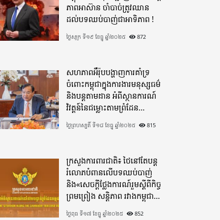
ភាពអាស៊ាន ចាំបាច់ត្រូវឈាន
ដល់បទឈប់បាញ់ជាអាទិភាព !
ថ្ងៃសុក្រ ទី១៩ ខែធ្នូ ឆ្នាំ២០២៥
872
សហភាពអឺរ៉ុបបង្ហាញការគាំទ្រ
ចំពោះកម្ពុជាក្នុងការងារមនុស្សធម៌
និងបន្តតាមដាន អំពីស្ថានការណ៍
វិវត្តន៍នៃជម្លោះតាមព្រំដែន
ដោយយកចិត្តទុកដាក់ខ្ពស់
ថ្ងៃព្រហស្បតិ៍ ទី១៨ ខែធ្នូ ឆ្នាំ២០២៥
815
ក្រសួងការពារជាតិ៖ ថៃនៅតែបន្ត
រំលោភបំពានលើបទឈប់បាញ់
និង«សេចក្តីថ្លែងការណ៍រួមស្តីពីកិច្ច
ព្រមព្រៀង សន្តិភាព រវាងកម្ពុជា
និងថៃ»
ថ្ងៃពុធ ទី១៧ ខែធ្នូ ឆ្នាំ២០២៥
852