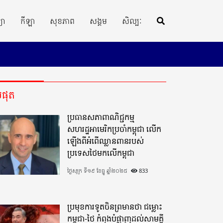
្យា
កីឡា
សុខភាព
សង្គម
សិល្បៈ
ីបំផុត
ប្រធានសភាពាណិជ្ជកម្ម
សហរដ្ឋអាមេរិកប្រចាំកម្ពុជា លើក
ឡើងពីអំពើឈ្លានពានរបស់
ប្រទេសថៃមកលើកម្ពុជា
ថ្ងៃសុក្រ ទី១៩ ខែធ្នូ ឆ្នាំ២០២៥
833
ប្រមុខការទូតចិនព្រមានថា ជម្លោះ
កម្ពុជា-ថៃ កំពុងបំផ្លាញដល់សាមគ្គី