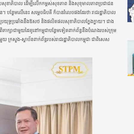
នុងវិស័យសុខាភិបាល ដើម្បីលើកកម្ពស់សុខភាព និងសុខុមាលភាពប្រជាជន
។ បន្ថែមលើនេះ សម្ដេចធិបតី ក៏បានរំលេចផងដែរថា រាជរដ្ឋាភិបាល
្បីប្រយុទ្ធប្រឆាំងនឹងឱសថ និងផលិតផលសុខាភិបាលក្លែងក្លាយ។ ជាង
ពិភាក្សាជាមួយដៃគូនៅកម្ពុជាបន្ថែមទៀតពាក់ព័ន្ធនឹងបំណងរបស់ក្រុម
 ក្រសួង-ស្ថាប័នពាក់ព័ន្ធរបស់រាជរដ្ឋាភិបាលកម្ពុជា ជាពិសេស