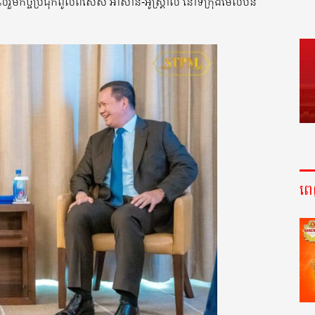
ួមកិច្ចប្រជុំកំពូលពិសេស អាស៊ាន-អូស្រ្តាលី នៅទីក្រុងម៉ែលប៊ន
ព