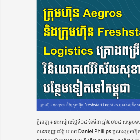
ក្រុមហ៊ុន Aegros និងក្រុមហ៊ុន Freshstart Logistics គ្រោងពង្រី
ភ្នំពេញ ៖ នារសៀលថ្ងៃទី០៤ ខែមីនា ឆ្នាំ២០២៤ សម្តេចមហា
បានអនុញ្ញាតឱ្យ លោក Daniel Phillips ប្រធានក្រុមហ៊