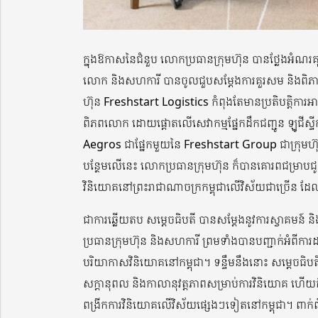
ក្នុងឱកាសនៃជំនួប លោកប្រធានក្រុមហ៊ុន បានថ្លែងអំណរ
លោក និងសហការី បានចូលជួបសម្តែងការគួរសម និងពិភាក្ស
ហ៊ុន Freshstart Logistics កំពុងតែមានប្រតិបត្តិការអាជ
ពិភពលោក ដោយផ្ដោតលើសេវាកម្មផ្នែកដឹកជញ្ជូន ឡូជីស្ទីក ខ្
Aegros ជាផ្នែកមួយនៃ Freshstart Group ជាក្រុមហ៊ុ
បន្ថែមលើនេះ លោកប្រធានក្រុមហ៊ុន ក៏បានគោរពជម្រាបជូន
វិនិយោគនៅព្រះរាជាណាចក្រកម្ពុជាលើវិស័យជាច្រើន ដែ
ជាការឆ្លើយតប សម្តេចធិបតី បានសម្តែងនូវការស្វាគមន៍
ប្រធានក្រុមហ៊ុន និងសហការី ព្រមទាំងបានបញ្ជាក់អំពីកា
បរិយាកាសវិនិយោគនៅកម្ពុជា។ ទន្ទឹមនឹងនោះ សម្ដេចធិបត
សក្តានុពល និងកាលានុវត្តភាពសម្រាប់ការវិនិយោគ ហើយក៏លើ
ពង្រីកការវិនិយោគលើវិស័យផ្សេងៗទៀតនៅកម្ពុជា។ ពាក់ព័