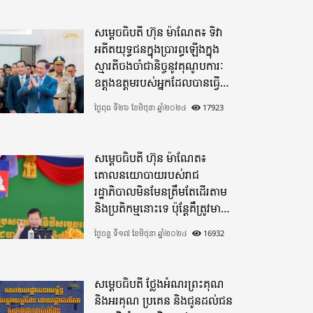
សម្តេចធិបតី ហ៊ុន ម៉ាណែត៖ ទិវា
អតីតយុទ្ធជនក្នុងប្រារព្ធឡើងក្នុង
ស្មារតីចងចាំជានិច្ចនូវគុណូបការៈ
ឧត្តុងឧត្តមរបស់អ្នកដែលបានធ្វើ
មហាពលីកម្ម
ថ្ងៃពុធ ទី២៦ ខែមិថុនា ឆ្នាំ២០២៤
17923
សម្តេចធិបតី ហ៊ុន ម៉ាណែត៖
គោលនយោបាយរបស់រាជ
រដ្ឋាភិបាលមិនមែនត្រឹមតែដើរតាម
និងប្រតិកម្មនោះទេ ប៉ុន្តែគឺត្រូវមាន
ភាពបុរេសកម្ម
ថ្ងៃចន្ទ ទី១៧ ខែមិថុនា ឆ្នាំ២០២៤
16932
សម្តេចធិបតី ថ្លែងអំណរព្រះគុណ
និងអរគុណ ប្រគេន និងជូនដល់ជន