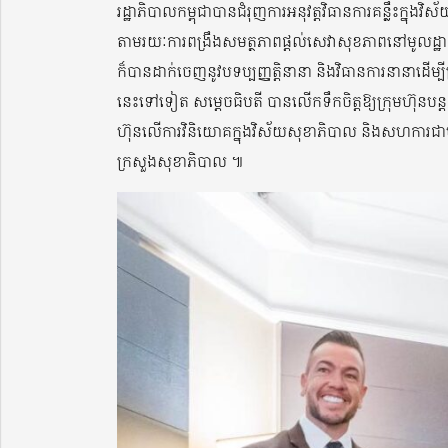
រដ្ឋាភិបាលកម្ពុជាបានជំរុញការអនុវត្តវិធានការគន្លឹះក្
តាមរយៈការពង្រឹងសមត្ថភាពផ្តល់សេវាសុខភាពនៅមូលដ្ឋាន
ក៏បានដាក់ចេញនូវបទប្បញ្ញត្តិនានា និងវិធានការនានាដើម
នេះទៅទៀត សម្ដេចធិបតី បានលើកទឹកចិត្តឱ្យក្រុមហ៊ុនបន្ត
ហ៊ុនលើការវិនិយោគក្នុងវិស័យសុខាភិបាល និងសហការជាមួយ
ក្រសួងសុខាភិបាល ៕