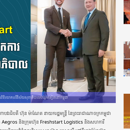
កការវិនិយោគលើវិស័យសុខាភិបាលបន្ថែមទៀតនៅកម្ពុជា
បវរធិបតី ហ៊ុន ម៉ាណែត នាយករដ្ឋមន្រ្តី នៃព្រះរាជាណាចក្រកម្ពុជា
ុន Aegros និងក្រុមហ៊ុន Freshstart Logistics និងសហការី