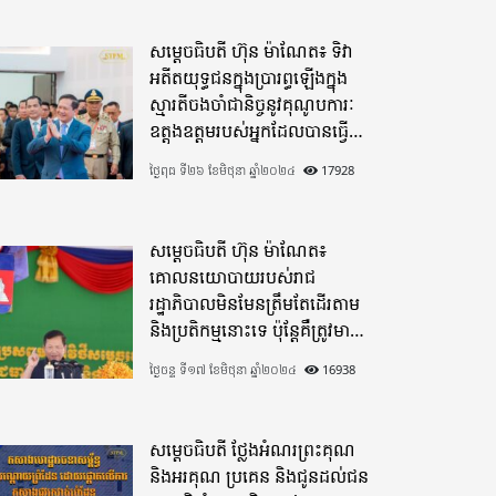
សម្តេចធិបតី ហ៊ុន ម៉ាណែត៖ ទិវា
អតីតយុទ្ធជនក្នុងប្រារព្ធឡើងក្នុង
ស្មារតីចងចាំជានិច្ចនូវគុណូបការៈ
ឧត្តុងឧត្តមរបស់អ្នកដែលបានធ្វើ
មហាពលីកម្ម
ថ្ងៃពុធ ទី២៦ ខែមិថុនា ឆ្នាំ២០២៤
17928
សម្តេចធិបតី ហ៊ុន ម៉ាណែត៖
គោលនយោបាយរបស់រាជ
រដ្ឋាភិបាលមិនមែនត្រឹមតែដើរតាម
និងប្រតិកម្មនោះទេ ប៉ុន្តែគឺត្រូវមាន
ភាពបុរេសកម្ម
ថ្ងៃចន្ទ ទី១៧ ខែមិថុនា ឆ្នាំ២០២៤
16938
សម្តេចធិបតី ថ្លែងអំណរព្រះគុណ
និងអរគុណ ប្រគេន និងជូនដល់ជន