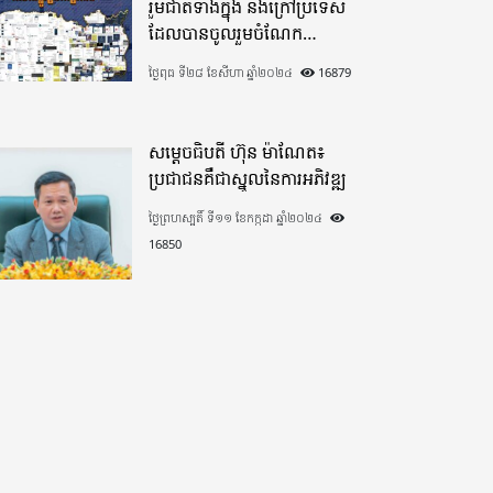
រួមជាតិទាំងក្នុង​ និងក្រៅប្រទេស​
ដែលបានចូលរួមចំណែក
យ៉ាងផុលផុសបរិច្ចាគថវិកាក្នុង
ថ្ងៃពុធ ទី២៨ ខែសីហា ឆ្នាំ២០២៤
16879
«មូលនិធិកសាងហេដ្ឋារចនាសម្ព័ន្ធ
តាមព្រំដែន» ដោយផ្ដោតលើការ
កសាងផ្លូវក្រវាត់ព្រំដែន
សម្តេចធិបតី ហ៊ុន ម៉ាណែត៖
ប្រជាជនគឺជាស្នូលនៃការអភិវឌ្ឍ
ថ្ងៃព្រហស្បតិ៍ ទី១១ ខែកក្កដា ឆ្នាំ២០២៤
16850