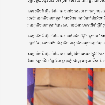
បុគ្គលមួយចំនួនបានចោទប្រកាន់មែននោះរាជរដ្ឋាភិបាលមិ
សម្តេចធិបតី ហ៊ុន ម៉ាណែត បានថ្លែងបន្តថា ការបញ្ជូនខ្លួន
របស់រាជរដ្ឋាភិបាលកម្ពុជា ដែលមិនមានជាប់ពាក់ព័ន្ធអ្
រាជរដ្ឋាភិបាលកម្ពុជាក៏បានសហការយ៉ាងសកម្មដើម្បីធ្វើក
សម្តេចធិបតី ហ៊ុន ម៉ាណែត បានអំពាវនាវកុំឱ្យក្រុម
ទម្លាក់កំហុសមកលើរាជរដ្ឋាភិបាលដូចដែលពួកគេធ្លាប់ប
សម្តេចធិបតី ហ៊ុន ម៉ាណែត បានថ្លែងបែបនេះនៅក្នុងឱកាស
ដំណាក់ត្រយឹង ឃុំព្រងិល ស្រុកភ្នំក្រវ៉ាញ ខេត្តពោធិ៍សាត