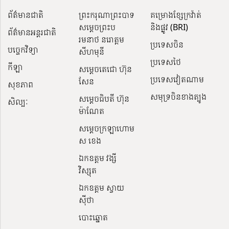
ព័ត៌មានជាតិ
ព្រះករុណាព្រះបាទ
គម្រោងខ្សែក្រវ៉ាត់
សម្តេចព្រះប
និងផ្លូវ (BRI)
ព័ត៌មានអន្តរជាតិ
រមនាថ នរោត្តម
ប្រទេសចិន
បច្ចេកវិទ្យា
សីហមុនី
ប្រទេសថៃ
កីឡា
សម្តេចតេជោ ហ៊ុន
ប្រទេសវៀតណាម
សែន
សុខភាព
សមុទ្រចិនខាងត្បូង
សម្ដេចធិបតី ហ៊ុន
សិល្បៈ
ម៉ាណែត
សម្ដេចក្រឡាហោម
ស ខេង
ឯកឧត្តម វង្សី
វិស្សុត
ឯកឧត្តម ស្វាយ
ស៊ីថា
បោះឆ្នោត