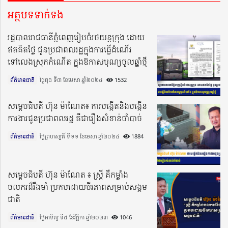
អត្ថបទទាក់ទង
រដ្ឋបាលរាជធានីភ្នំពេញរៀបចំរថយន្តក្រុង ដោយ
ឥតគិតថ្លៃ ជូនប្រជាពលរដ្ឋក្នុងការធ្វើដំណើរ
ទៅលេងស្រុកកំណើត ក្នុងឱកាសបុណ្យចូលឆ្នាំថ្មី
ព័ត៌មានជាតិ
ថ្ងៃពុធ ទី៣ ខែមេសា ឆ្នាំ២០២៤​
1532
សម្តេចធិបតី ហ៊ុន ម៉ាណែត៖ ការបង្កើតនិងបង្កើន
ការងារជូនប្រជាពលរដ្ឋ គឺជារឿងសំខាន់ចាំបាច់
ព័ត៌មានជាតិ
ថ្ងៃព្រហស្បតិ៍ ទី១១ ខែមេសា ឆ្នាំ២០២៤​
1884
សម្តេចធិបតី ហ៊ុន ម៉ាណែត ៖ ស្ត្រី គឺកម្លាំង
ចលករដ៏រឹងមាំ ប្រកបដោយចីរភាពសម្រាប់សង្គម
ជាតិ
ព័ត៌មានជាតិ
ថ្ងៃអាទិត្យ ទី៥ ខែវិច្ឆិកា ឆ្នាំ២០២៣​
1046