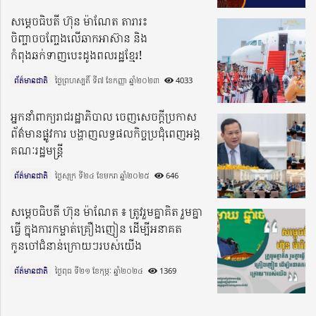
សម្តេចធិបតី ហ៊ុន ម៉ាណែត តារារះ
ចិញ្ចាចចញ្ចែងលើឆាកអាស៊ាន និង
កំពុងឆក់ទាញបេះដូងពលរដ្ឋខ្មែរ!
ព័ត៌មានជាតិ
ថ្ងៃព្រហស្បតិ៍ ទី៧ ខែកញ្ញា ឆ្នាំ២០២៣​
4033
អ្នកនាំពាក្យរាជរដ្ឋាភិបាល ចេញសេចក្ដីប្រកាស
ព័ត៌មានផ្លូវការ បង្ហាញលទ្ធផលកិច្ចប្រជុំពេញអង្គ
គណៈរដ្ឋមន្ដ្រី
ព័ត៌មានជាតិ
ថ្ងៃសុក្រ ទី២៤ ខែមករា ឆ្នាំ២០២៥​
646
សម្តេចធិបតី ហ៊ុន ម៉ាណែត ៖ ត្រូវរួមគ្នាគិត រួមគ្នា
ធ្វើ ក្នុងការកម្ចាត់គ្រឿងញៀន ដើម្បីអនាគត
កូនចៅជំនាន់ក្រោយៗរបស់យើង
ព័ត៌មានជាតិ
ថ្ងៃពុធ ទី២១ ខែកុម្ភៈ ឆ្នាំ២០២៤​
1369