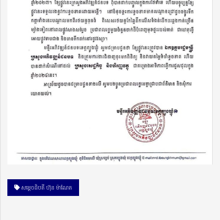
សម្ដេចធិបតី ហ៊ុន ម៉ាណែត