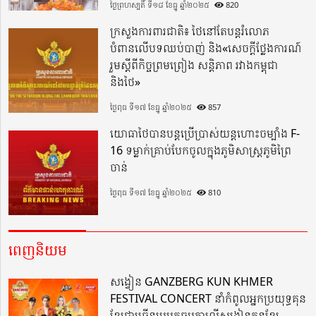
ថ្ងៃព្រហស្បតិ៍ ទី១៨ ខែធ្នូ ឆ្នាំ២០២៥
820
ក្រសួងការពារជាតិ៖ ថៃនៅតែបន្តរំលោភ
បំពានលើបទឈប់បាញ់ និង«សេចក្តីថ្លែងការណ៍
រួមស្តីពីកិច្ចព្រមព្រៀង សន្តិភាព រវាងកម្ពុជា
និងថៃ»
ថ្ងៃពុធ ទី១៧ ខែធ្នូ ឆ្នាំ២០២៥
857
យោធាថៃបានបន្តប្រើប្រាស់យន្តហោះចម្បាំង F-
16 ទម្លាក់គ្រាប់បែកចូលក្នុងភូមិសាស្ត្រភូមិព្រៃ
ចាន់
ថ្ងៃពុធ ទី១៧ ខែធ្នូ ឆ្នាំ២០២៥
810
ពេញនិយម
សង្វៀន GANZBERG KUN KHMER
FESTIVAL CONCERT នាំកំពូលអ្នកប្រយុទ្ធគុន
ខ្មែរជាច្រើនរូបមកចួបគ្នាលើសង្វៀនគុនខ្មែរ