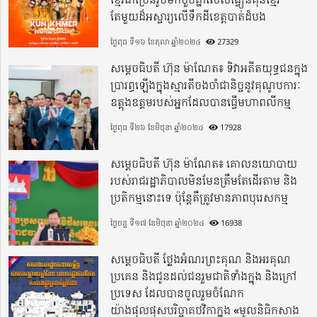
តែមួយដ៏អស្ចារ្យលើទឹកដីខេត្តបាត់ដំបង
ថ្ងៃពុធ ទី១៦ ខែតុលា ឆ្នាំ២០២៤
27329
សម្តេចធិបតី ហ៊ុន ម៉ាណែត៖ ទិវាអតីតយុទ្ធជនក្នុង
ប្រារព្ធឡើងក្នុងស្មារតីចងចាំជានិច្ចនូវគុណូបការៈ
ឧត្តុងឧត្តមរបស់អ្នកដែលបានធ្វើមហាពលីកម្ម
ថ្ងៃពុធ ទី២៦ ខែមិថុនា ឆ្នាំ២០២៤
17928
សម្តេចធិបតី ហ៊ុន ម៉ាណែត៖ គោលនយោបាយ
របស់រាជរដ្ឋាភិបាលមិនមែនត្រឹមតែដើរតាម និង
ប្រតិកម្មនោះទេ ប៉ុន្តែគឺត្រូវមានភាពបុរេសកម្ម
ថ្ងៃចន្ទ ទី១៧ ខែមិថុនា ឆ្នាំ២០២៤
16938
សម្តេចធិបតី ថ្លែងអំណរព្រះគុណ និងអរគុណ
ប្រគេន និងជូនដល់ជនរួមជាតិទាំងក្នុង​ និងក្រៅ
ប្រទេស​ ដែលបានចូលរួមចំណែក
យ៉ាងផុលផុសបរិច្ចាគថវិកាក្នុង «មូលនិធិកសាង