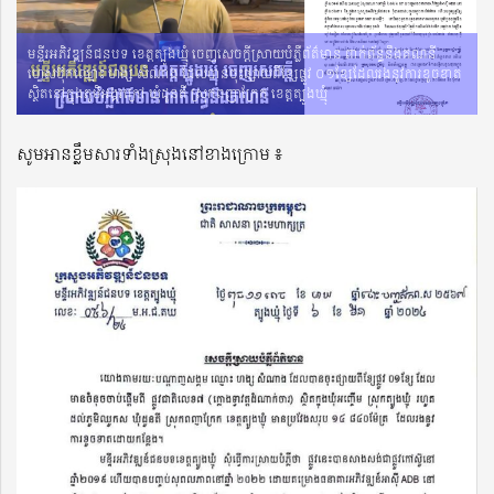
មន្ទីរអភិវឌ្ឍន៍ជនបទ ខេត្តត្បូងឃ្មុំ ចេញសេចក្ដីស្រាយបំភ្លឺព័ត៌មាន ពាក់ព័ន្ធនឹងគណនី
ហ្វេសប៊ុកឈ្មោះ ហង្ស សំណាង ដែលបានចុះផ្សាយពីខ្សែផ្លូវ ០១ខ្សែដែលរងនូវការខូចខាត
ស្ថិតនៅក្នុងភូមិអង្គរក្រៅ ឃុំដូនតី ស្រុកពញាក្រែក ខេត្តត្បូងឃ្មុំ
សូមអានខ្លឹមសារទាំងស្រុងនៅខាងក្រោម ៖