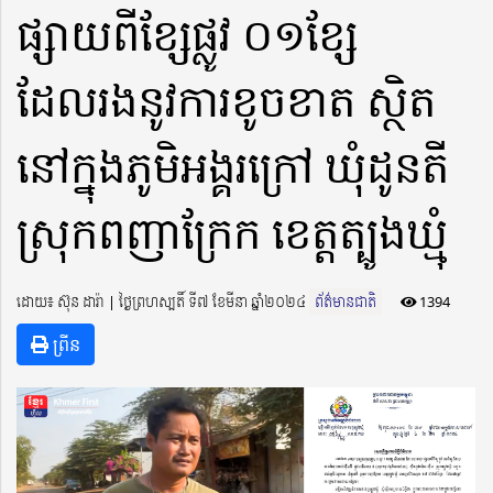
ផ្សាយពីខ្សែផ្លូវ ០១ខ្សែ
ដែលរងនូវការខូចខាត ស្ថិត
នៅក្នុងភូមិអង្គរក្រៅ ឃុំដូនតី
ស្រុកពញាក្រែក ខេត្តត្បូងឃ្មុំ
ដោយ៖ ស៊ុន ដារ៉ា ​​ | ថ្ងៃព្រហស្បតិ៍ ទី៧ ខែមីនា ឆ្នាំ២០២៤
ព័ត៌មានជាតិ
1394
ព្រីន