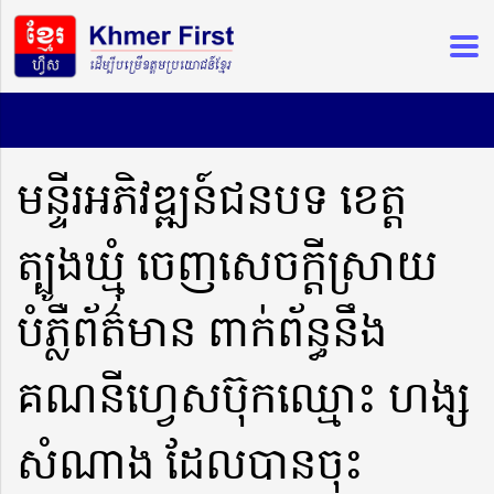
មន្ទីរអភិវឌ្ឍន៍ជនបទ ខេត្ត
ត្បូងឃ្មុំ ចេញសេចក្ដីស្រាយ
បំភ្លឺព័ត៌មាន ពាក់ព័ន្ធនឹង
គណនីហ្វេសប៊ុកឈ្មោះ ហង្ស
សំណាង ដែលបានចុះ