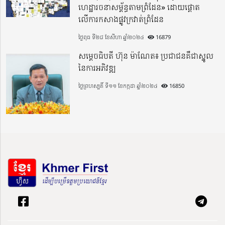
ហេដ្ឋារចនាសម្ព័ន្ធតាមព្រំដែន» ដោយផ្ដោត
លើការកសាងផ្លូវក្រវាត់ព្រំដែន
ថ្ងៃពុធ ទី២៨ ខែសីហា ឆ្នាំ២០២៤
16879
សម្តេចធិបតី ហ៊ុន ម៉ាណែត៖ ប្រជាជនគឺជាស្នូល
នៃការអភិវឌ្ឍ
ថ្ងៃព្រហស្បតិ៍ ទី១១ ខែកក្កដា ឆ្នាំ២០២៤
16850