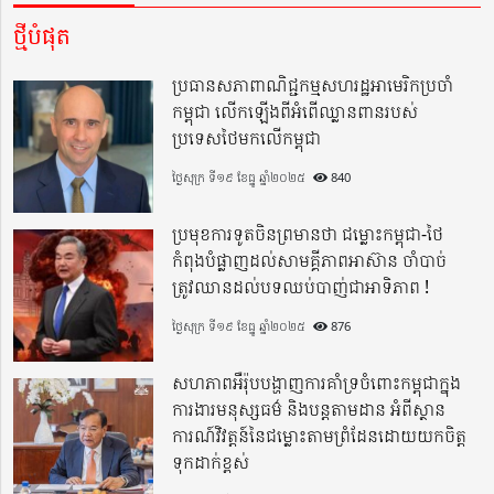
ថ្មីបំផុត
ប្រធានសភាពាណិជ្ជកម្មសហរដ្ឋអាមេរិកប្រចាំ
កម្ពុជា លើកឡើងពីអំពើឈ្លានពានរបស់
ប្រទេសថៃមកលើកម្ពុជា
ថ្ងៃសុក្រ ទី១៩ ខែធ្នូ ឆ្នាំ២០២៥
840
ប្រមុខការទូតចិនព្រមានថា ជម្លោះកម្ពុជា-ថៃ
កំពុងបំផ្លាញដល់សាមគ្គីភាពអាស៊ាន ចាំបាច់
ត្រូវឈានដល់បទឈប់បាញ់ជាអាទិភាព !
ថ្ងៃសុក្រ ទី១៩ ខែធ្នូ ឆ្នាំ២០២៥
876
សហភាពអឺរ៉ុបបង្ហាញការគាំទ្រចំពោះកម្ពុជាក្នុង
ការងារមនុស្សធម៌ និងបន្តតាមដាន អំពីស្ថាន
ការណ៍វិវត្តន៍នៃជម្លោះតាមព្រំដែនដោយយកចិត្ត
ទុកដាក់ខ្ពស់