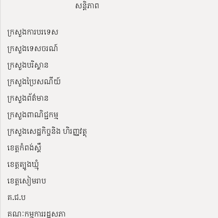
សន្តិភាព
ក្រសួងការបរទេស
ក្រសួងទេសចរណ៍
ក្រសួងបរិស្ថាន
ក្រសួងប្រៃសណីយ៍
ក្រសួងព័ត៌មាន
ក្រសួងពាណិជ្ជកម្ម
ក្រសួងសេដ្ឋកិច្ចនិង ហិរញ្ញវត្ថុ
ខេត្តកំពង់ស្ពឺ
ខេត្តត្បូងឃ្មុំ
ខេត្តសៀមរាប
គ.ជ.ប
គណៈកម្មការរដ្ឋសភា