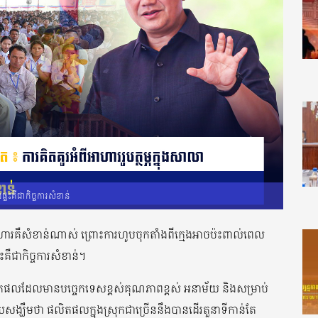
ផ្ទះគឺជាកិច្ចការសំខាន់
ហារគឺសំខាន់ណាស់ ព្រោះការហូបចុកតាំងពីក្មេងអាចប៉ះពាល់ពេល
ទះគឺជាកិច្ចការសំខាន់។
លិតផលដែលមានបច្ចេកទេសខ្ពស់គុណភាពខ្ពស់ អនាម័យ និងសម្រាប់
យសង្ឃឹមថា ផលិតផលក្នុងស្រុកជាច្រើននឹងបានដើរតួនាទីកាន់តែ