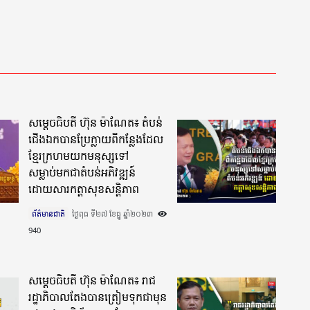
សម្តេចធិបតី ហ៊ុន ម៉ាណែត៖ តំបន់
ជើងឯកបានប្រែក្លាយពីកន្លែងដែល
ខ្មែរក្រហមយកមនុស្សទៅ
សម្លាប់មកជាតំបន់អភិវឌ្ឍន៍
ដោយសារកត្តាសុខសន្តិភាព
ព័ត៌មានជាតិ
ថ្ងៃពុធ ទី២៧ ខែធ្នូ ឆ្នាំ២០២៣​
940
សម្តេចធិបតី ហ៊ុន ម៉ាណែត៖ រាជ
រដ្ឋាភិបាលតែងបានត្រៀមទុកជាមុន