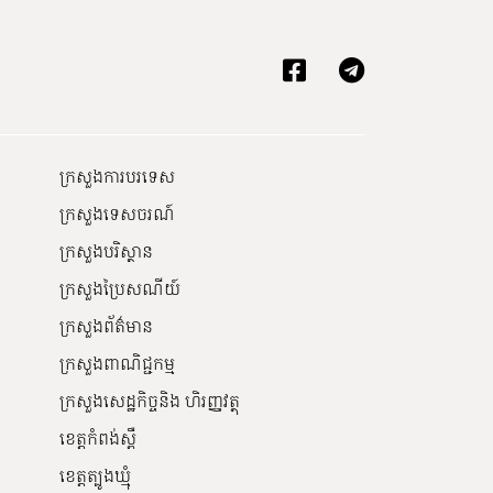
ក្រសួងការបរទេស
ក្រសួងទេសចរណ៍
ក្រសួងបរិស្ថាន
ក្រសួងប្រៃសណីយ៍
ក្រសួងព័ត៌មាន
ក្រសួងពាណិជ្ជកម្ម
ក្រសួងសេដ្ឋកិច្ចនិង ហិរញ្ញវត្ថុ
ខេត្តកំពង់ស្ពឺ
ខេត្តត្បូងឃ្មុំ