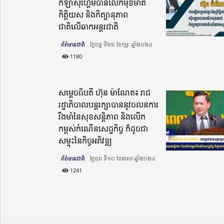
កីឡាស៊ីហេ្គមបានលើកមុខមាត់
កិត្តិយស និងកិត្យានុភាព
ជាតិលើឆាកអន្តរជាតិ
ព័ត៌មានជាតិ
ថ្ងៃចន្ទ ទី២៦ ខែកុម្ភៈ ឆ្នាំ២០២៤​
1180
សម្តេចធិបតី ហ៊ុន ម៉ាណែត៖ រាជ
រដ្ឋាភិបាលបន្តរក្សាបាននូវចលនការ
រឹងមាំនៃសុខសន្តិភាព និងលើក
កម្ពស់កំណើនសេដ្ឋកិច្ច ក៏ដូចជា
សម្ទុះនៃកិច្ចអភិវឌ្ឍ
ព័ត៌មានជាតិ
ថ្ងៃពុធ ទី១០ ខែមេសា ឆ្នាំ២០២៤​
1241