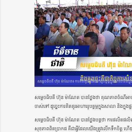
សម្តេចធិបតី ហ៊ុន ម៉ាណែត៖ ការគិតគូរអំពីអាហាររូបត្ថម្ភក្នុងសាលានិងក្នុង
សម្តេចធិបតី ហ៊ុន ម៉ាណែត បានថ្លែងថា គុណភាពចំណីអា
ចាស់ទៅ ដូច្នេះការគិតគូរអាហាររូបត្ថម្ភក្នុងសាលា និងក្នុងផ្
សម្តេចធិបតី ហ៊ុន ម៉ាណែត បានថ្លែងបន្តថា ការផលិតផ
សុខភាពពិតប្រាកដ គឺជាអ្វីដែលយើងត្រូវលើកទឹកចិត្ត ហើ