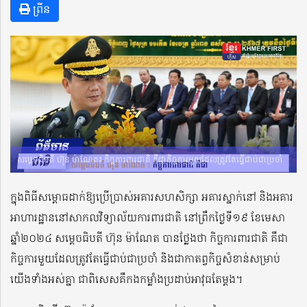
ព្រីន
សម្តេចធិបតី ហ៊ុន ម៉ាណែត៖ កិច្ចការពារជាតិ គឺជាកិច្ចការមួយដែលត្រូវតែធ្វើជាប់ជាប្រចាំ
ក្នុងពិធីសម្ពោធដាក់ឱ្យប្រើប្រាស់អគារសហសិក្សា អគារស្នាក់នៅ និងអគារ
អាហារដ្ឋាននៅសាកលវិទ្យាល័យការពារជាតិ នៅព្រឹកថ្ងៃទី១៩ ខែមេសា
ឆ្នាំ២០២៤ សម្តេចធិបតី ហ៊ុន ម៉ាណែត បានថ្លែងថា កិច្ចការពារជាតិ គឺជា
កិច្ចការមួយដែលត្រូវតែធ្វើជាប់ជាប្រចាំ និងជាកាតព្វកិច្ចសំខាន់សម្រាប់
យើងទាំងអស់គ្នា ជាពិសេសគឺកងកម្លាំងប្រដាប់អាវុធតែម្តង។