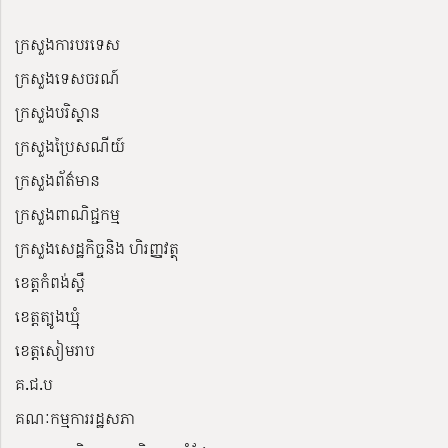
ក្រសួងការបរទេស
ក្រសួងទេសចរណ៍
ក្រសួងបរិស្ថាន
ក្រសួងប្រៃសណីយ៍
ក្រសួងព័ត៌មាន
ក្រសួងពាណិជ្ជកម្ម
ក្រសួងសេដ្ឋកិច្ចនិង ហិរញ្ញវត្ថុ
ខេត្តកំពង់ស្ពឺ
ខេត្តត្បូងឃ្មុំ
ខេត្តសៀមរាប
គ.ជ.ប
គណៈកម្មការរដ្ឋសភា