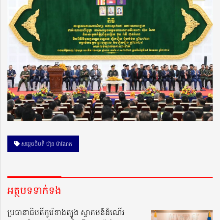
សម្ដេចធិបតី ហ៊ុន ម៉ាណែត
អត្ថបទទាក់ទង
ប្រធានាធិបតីកូរ៉េខាងត្បូង ស្វាគមន៍ដំណើរ