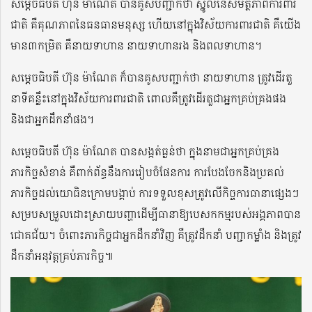
សម្តេចធិបតី ហ៊ុន ម៉ាណែត បានគូសបញ្ជាក់ថា ស្នូលនៃសមត្ថភាពការពារ
ជាតិ គឺគុណភាពនៃធនធានមនុស្ស ហើយនៅក្នុងវិស័យការពារជាតិ គឺយើង
មាន៣កម្រិត គឺនាយទាហាន នាយទាហានរង និងពលទាហាន។
សម្តេចធិបតី ហ៊ុន ម៉ាណែត ក៏បានគូសបញ្ជាក់ថា នាយទាហាន ត្រូវដើរតួ
នាទីគន្លឹះនៅក្នុងវិស័យការពារជាតិ ពោលគឺត្រូវដើរតួជាអ្នកគ្រប់គ្រងផង
និងជាអ្នកដឹកនាំផង។
សម្តេចធិបតី ហ៊ុន ម៉ាណែត បានសង្កត់ធ្ងន់ថា ក្នុងនាមជាអ្នកគ្រប់គ្រង
ភារកិច្ចសំខាន់ គឺពាក់ព័ន្ធនឹងការរៀបចំផែនការ ការបែងចែកនិងប្រគល់
ភារកិច្ចដល់យោធិនក្រោមបង្គាប់ ការទទួលខុសត្រូវលើកិច្ចការធានាផ្សេងៗ
សម្របសម្រួលដោះស្រាយបញ្ហាដើម្បីធានាឱ្យបេសកកម្មរបស់អង្គភាពបាន
ជោគជ័យ។ ចំពោះភារកិច្ចជាអ្នកដឹកនាំវិញ គឺត្រូវដឹកនាំ បញ្ជាកម្លាំង និងត្រូវ
ដឹកនាំអនុវត្តគ្រប់ភារកិច្ច៕