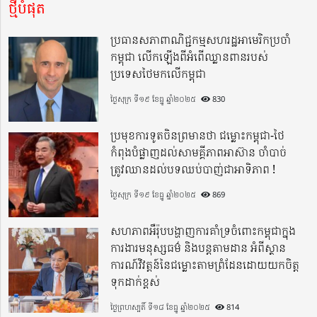
ថ្មីបំផុត
ប្រធានសភាពាណិជ្ជកម្មសហរដ្ឋអាមេរិកប្រចាំ
កម្ពុជា លើកឡើងពីអំពើឈ្លានពានរបស់
ប្រទេសថៃមកលើកម្ពុជា
ថ្ងៃសុក្រ ទី១៩ ខែធ្នូ ឆ្នាំ២០២៥
830
ប្រមុខការទូតចិនព្រមានថា ជម្លោះកម្ពុជា-ថៃ
កំពុងបំផ្លាញដល់សាមគ្គីភាពអាស៊ាន ចាំបាច់
ត្រូវឈានដល់បទឈប់បាញ់ជាអាទិភាព !
ថ្ងៃសុក្រ ទី១៩ ខែធ្នូ ឆ្នាំ២០២៥
869
សហភាពអឺរ៉ុបបង្ហាញការគាំទ្រចំពោះកម្ពុជាក្នុង
ការងារមនុស្សធម៌ និងបន្តតាមដាន អំពីស្ថាន
ការណ៍វិវត្តន៍នៃជម្លោះតាមព្រំដែនដោយយកចិត្ត
ទុកដាក់ខ្ពស់
ថ្ងៃព្រហស្បតិ៍ ទី១៨ ខែធ្នូ ឆ្នាំ២០២៥
814