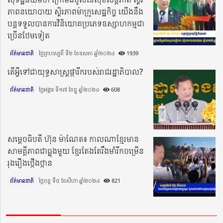
ភាពនយោបាយ ស្ថិរភាពម៉ាក្រូសេដ្ឋកិច្ច យើងនឹង
បន្តទទួលបានការវិនិយោគប្រភេទឧស្សាហកម្មជា
ច្រើនថែមទៀត
ព័ត៌មានជាតិ
ថ្ងៃព្រហស្បតិ៍ ទី២ ខែឧសភា ឆ្នាំ២០២៤​
1939
តើអ្វីទៅជាយុទ្ធសាស្ត្រផ្ការីករបស់រាជរដ្ឋាភិបាល?
ព័ត៌មានជាតិ
ថ្ងៃអង្គារ ទី១៧ ខែធ្នូ ឆ្នាំ២០២៤​
608
សម្តេចធិបតី ហ៊ុន ម៉ាណែត៖ កាលណាខ្មែរមាន
សាមគ្គីភាពជាធ្លុងមួយ ខ្មែរតែងតែរឹងមាំរីកចម្រើន
រុងរឿងថ្កើងថ្កាន
ព័ត៌មានជាតិ
ថ្ងៃចន្ទ ទី៥ ខែសីហា ឆ្នាំ២០២៤​
821