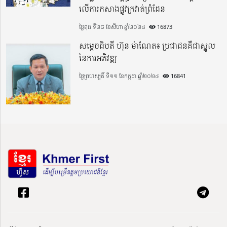
លើការកសាងផ្លូវក្រវាត់ព្រំដែន
ថ្ងៃពុធ ទី២៨ ខែសីហា ឆ្នាំ២០២៤
16873
សម្តេចធិបតី ហ៊ុន ម៉ាណែត៖ ប្រជាជនគឺជាស្នូល
នៃការអភិវឌ្ឍ
ថ្ងៃព្រហស្បតិ៍ ទី១១ ខែកក្កដា ឆ្នាំ២០២៤
16841