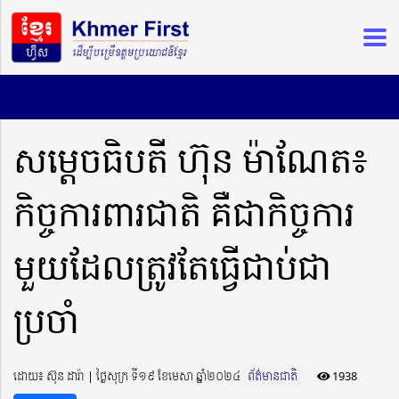
សម្តេចធិបតី ហ៊ុន ម៉ាណែត៖
កិច្ចការពារជាតិ គឺជាកិច្ចការ
មួយដែលត្រូវតែធ្វើជាប់ជា
ប្រចាំ
ដោយ៖ ស៊ុន ដារ៉ា ​​ | ថ្ងៃសុក្រ ទី១៩ ខែមេសា ឆ្នាំ២០២៤
ព័ត៌មានជាតិ
1938