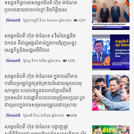
ទស្សនកិច្ចរបស់សម្តេចធិបតី ហ៊ុន ម៉ាណែត
ប្រកបដោយភាពកក់ក្តៅ និងកិត្តិយស
ព័ត៌មានជាតិ
ថ្ងៃព្រហស្បតិ៍ ទី១៦ ខែឧសភា ឆ្នាំ២០២៤​
1217
សម្តេចធិបតី ហ៊ុន ម៉ាណែត ៖ វិស័យរដ្ឋនិង
ឯកជន គឺជាតួអង្គសំខាន់ក្នុងការជំរុញសន្ទុះ
សេដ្ឋកិច្ចនិងសង្គមឌីជីថល
ព័ត៌មានជាតិ
ថ្ងៃចន្ទ ទី១១ ខែមីនា ឆ្នាំ២០២៤​
1272
សម្តេចធិបតី ហ៊ុន ម៉ាណែត៖ ក្នុងករណីមាន
ការវិលត្រឡប់ក្នុងទ្រង់ទ្រាយធំដោយមូលហេតុ
ណាមួយ របស់បងប្អូនពលករខ្មែរយើងពី
ប្រទេសថៃ រាជរដ្ឋាភិបាលបានត្រៀមលក្ខណៈរួច
ជាស្រេចក្នុងការសម្របសម្រួលដោះស្រាយ
ព័ត៌មានជាតិ
ថ្ងៃសៅរ៍ ទី១៤ ខែមិថុនា ឆ្នាំ២០២៥​
618
សម្តេចធិបតី ហ៊ុន ម៉ាណែត បង្ហាញនូវ
សុទិដ្ឋិនិយមថា ក្រោមដំបូលនៃសុខសន្តិភាព ស្ថិរ