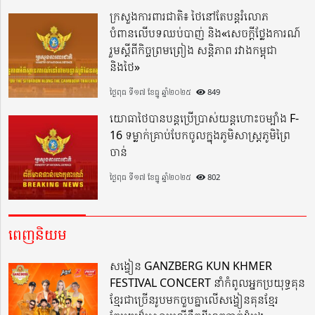
ក្រសួងការពារជាតិ៖ ថៃនៅតែបន្តរំលោភ
បំពានលើបទឈប់បាញ់ និង«សេចក្តីថ្លែងការណ៍
រួមស្តីពីកិច្ចព្រមព្រៀង សន្តិភាព រវាងកម្ពុជា
និងថៃ»
ថ្ងៃពុធ ទី១៧ ខែធ្នូ ឆ្នាំ២០២៥
849
យោធាថៃបានបន្តប្រើប្រាស់យន្តហោះចម្បាំង F-
16 ទម្លាក់គ្រាប់បែកចូលក្នុងភូមិសាស្ត្រភូមិព្រៃ
ចាន់
ថ្ងៃពុធ ទី១៧ ខែធ្នូ ឆ្នាំ២០២៥
802
ពេញនិយម
សង្វៀន GANZBERG KUN KHMER
FESTIVAL CONCERT នាំកំពូលអ្នកប្រយុទ្ធគុន
ខ្មែរជាច្រើនរូបមកចួបគ្នាលើសង្វៀនគុនខ្មែរ