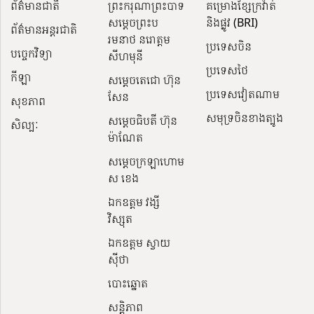
ព័ត៌មានជាតិ
ព្រះករុណាព្រះបាទ
គម្រោងខ្សែក្រវ៉ាត់
សម្តេចព្រះប
និងផ្លូវ (BRI)
ព័ត៌មានអន្តរជាតិ
រមនាថ នរោត្តម
ប្រទេសចិន
បច្ចេកវិទ្យា
សីហមុនី
ប្រទេសថៃ
កីឡា
សម្តេចតេជោ ហ៊ុន
ប្រទេសវៀតណាម
សែន
សុខភាព
សមុទ្រចិនខាងត្បូង
សម្ដេចធិបតី ហ៊ុន
សិល្បៈ
ម៉ាណែត
សម្ដេចក្រឡាហោម
ស ខេង
ឯកឧត្តម វង្សី
វិស្សុត
ឯកឧត្តម ស្វាយ
ស៊ីថា
បោះឆ្នោត
សន្តិភាព