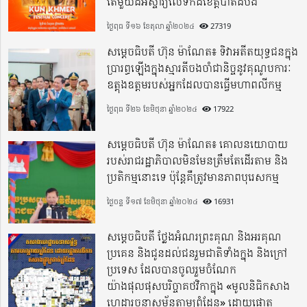
តែមួយដ៏អស្ចារ្យលើទឹកដីខេត្តបាត់ដំបង
ថ្ងៃពុធ ទី១៦ ខែតុលា ឆ្នាំ២០២៤
27319
សម្តេចធិបតី ហ៊ុន ម៉ាណែត៖ ទិវាអតីតយុទ្ធជនក្នុង
ប្រារព្ធឡើងក្នុងស្មារតីចងចាំជានិច្ចនូវគុណូបការៈ
ឧត្តុងឧត្តមរបស់អ្នកដែលបានធ្វើមហាពលីកម្ម
ថ្ងៃពុធ ទី២៦ ខែមិថុនា ឆ្នាំ២០២៤
17922
សម្តេចធិបតី ហ៊ុន ម៉ាណែត៖ គោលនយោបាយ
របស់រាជរដ្ឋាភិបាលមិនមែនត្រឹមតែដើរតាម និង
ប្រតិកម្មនោះទេ ប៉ុន្តែគឺត្រូវមានភាពបុរេសកម្ម
ថ្ងៃចន្ទ ទី១៧ ខែមិថុនា ឆ្នាំ២០២៤
16931
សម្តេចធិបតី ថ្លែងអំណរព្រះគុណ និងអរគុណ
ប្រគេន និងជូនដល់ជនរួមជាតិទាំងក្នុង​ និងក្រៅ
ប្រទេស​ ដែលបានចូលរួមចំណែក
យ៉ាងផុលផុសបរិច្ចាគថវិកាក្នុង «មូលនិធិកសាង
ហេដ្ឋារចនាសម្ព័ន្ធតាមព្រំដែន» ដោយផ្ដោត