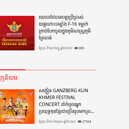
យោធាថៃបានបន្តប្រើប្រាស់
យន្តហោះចម្បាំង F-16 ទម្លាក់
គ្រាប់បែកចូលក្នុងភូមិសាស្ត្រភូមិ
ព្រៃចាន់
ថ្ងៃពុធ ទី១៧ ខែធ្នូ ឆ្នាំ២០២៥
805
េញនិយម
សង្វៀន GANZBERG KUN
KHMER FESTIVAL
CONCERT នាំកំពូលអ្នក
ប្រយុទ្ធគុនខ្មែរជាច្រើនរូបមកចួប
គ្នាលើសង្វៀនគុនខ្មែរតែមួយដ៏
ថ្ងៃពុធ ទី១៦ ខែតុលា ឆ្នាំ២០២៤
27324
អស្ចារ្យលើទឹកដីខេត្តបាត់ដំបង