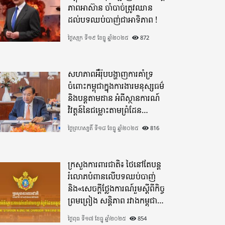
ភាពអាស៊ាន ចាំបាច់ត្រូវឈាន
ដល់បទឈប់បាញ់ជាអាទិភាព !
ថ្ងៃសុក្រ ទី១៩ ខែធ្នូ ឆ្នាំ២០២៥
872
សហភាពអឺរ៉ុបបង្ហាញការគាំទ្រ
ចំពោះកម្ពុជាក្នុងការងារមនុស្សធម៌
និងបន្តតាមដាន អំពីស្ថានការណ៍
វិវត្តន៍នៃជម្លោះតាមព្រំដែន
ដោយយកចិត្តទុកដាក់ខ្ពស់
ថ្ងៃព្រហស្បតិ៍ ទី១៨ ខែធ្នូ ឆ្នាំ២០២៥
816
ក្រសួងការពារជាតិ៖ ថៃនៅតែបន្ត
រំលោភបំពានលើបទឈប់បាញ់
និង«សេចក្តីថ្លែងការណ៍រួមស្តីពីកិច្ច
ព្រមព្រៀង សន្តិភាព រវាងកម្ពុជា
និងថៃ»
ថ្ងៃពុធ ទី១៧ ខែធ្នូ ឆ្នាំ២០២៥
854