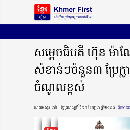
សម្ដេចធិបតី ហ៊ុន ម៉
សំខាន់ៗចំនួន៣ ប្រែក
ចំណូលខ្ពស់
ដោយ៖ ស៊ុន ដារ៉ា ​​ | ថ្ងៃព្រហស្បតិ៍ ទី១១ ខែកក្កដា ឆ្នាំ២០២៤
ព័ត៌មានជ