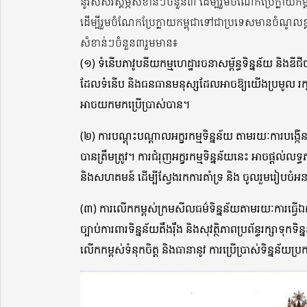
នូវសសរស្ដម្ភសំខាន់ៗចំនួន៣ ដើម្បីរួមចំណែកប្រែក្លា
ដើម្បីរួមចំណែកប្រែក្លាយកម្ពុជាទៅជាប្រទេសមានចំណូលខ្
សំខាន់ៗចំនួន៣រួមមាន៖
(១) ទំនើបភាវូបនីយកម្មហេដ្ឋារចនាសម្ព័ន្ធទិន្នន័យ និងឌ
ដែលទំនើប និងធនធានមនុស្សដែលអាចឱ្យយើងប្រមូល រក្សាទុ
អាចយកមកប្រើប្រាស់បាន។
(២) ការបណ្តុះបណ្តាលអក្ខរកម្មទិន្នន័យ តាមរយៈការបង្កើន
បានត្រឹមត្រូវ។ ការជំរុញអក្ខរកម្មទិន្នន័យនេះ អាចផ្តល់លទ
និងសហគមន៍ ដើម្បីស្វែងរកការគាំទ្រ និង ចូលរួមរៀបច
(៣) ការលើកកម្ពស់ក្រមសីលធម៌ទិន្នន័យតាមរយៈការធ្វើឯកជន
ច្បាប់ការពារទិន្នន័យតឹងរ៉ឹង និងសុវត្ថិភាពប្រព័ន្ធរក្សាទុក
លើកកម្ពស់ទំនុកចិត្ត និងធានានូវ ការប្រើប្រាស់ទិន្នន័យ