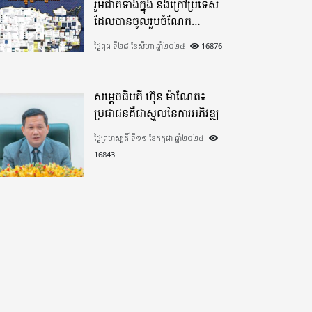
រួមជាតិទាំងក្នុង​ និងក្រៅប្រទេស​
ដែលបានចូលរួមចំណែក
យ៉ាងផុលផុសបរិច្ចាគថវិកាក្នុង
ថ្ងៃពុធ ទី២៨ ខែសីហា ឆ្នាំ២០២៤
16876
«មូលនិធិកសាងហេដ្ឋារចនាសម្ព័ន្ធ
តាមព្រំដែន» ដោយផ្ដោតលើការ
កសាងផ្លូវក្រវាត់ព្រំដែន
សម្តេចធិបតី ហ៊ុន ម៉ាណែត៖
ប្រជាជនគឺជាស្នូលនៃការអភិវឌ្ឍ
ថ្ងៃព្រហស្បតិ៍ ទី១១ ខែកក្កដា ឆ្នាំ២០២៤
16843