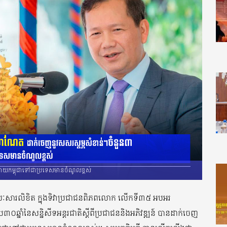
ក្លាយកម្ពុជាទៅជាប្រទេសមានចំណូលខ្ពស់
តាមរយៈសារលិខិត ក្នុងទិវាប្រជាជនពិភពលោក លើកទី៣៥ អបអរ
០ឆ្នាំនៃសន្និសីទអន្ដរជាតិស្ដីពីប្រជាជននិងអភិវឌ្ឍន៍ បានដាក់ចេញ