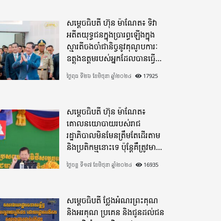
សម្តេចធិបតី ហ៊ុន ម៉ាណែត៖ ទិវា
អតីតយុទ្ធជនក្នុងប្រារព្ធឡើងក្នុង
ស្មារតីចងចាំជានិច្ចនូវគុណូបការៈ
ឧត្តុងឧត្តមរបស់អ្នកដែលបានធ្វើ
មហាពលីកម្ម
ថ្ងៃពុធ ទី២៦ ខែមិថុនា ឆ្នាំ២០២៤
17925
សម្តេចធិបតី ហ៊ុន ម៉ាណែត៖
គោលនយោបាយរបស់រាជ
រដ្ឋាភិបាលមិនមែនត្រឹមតែដើរតាម
និងប្រតិកម្មនោះទេ ប៉ុន្តែគឺត្រូវមាន
ភាពបុរេសកម្ម
ថ្ងៃចន្ទ ទី១៧ ខែមិថុនា ឆ្នាំ២០២៤
16935
សម្តេចធិបតី ថ្លែងអំណរព្រះគុណ
និងអរគុណ ប្រគេន និងជូនដល់ជន