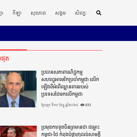
្យា
កីឡា
សុខភាព
សង្គម
សិល្បៈ
ីបំផុត
ប្រធានសភាពាណិជ្ជកម្ម
សហរដ្ឋអាមេរិកប្រចាំកម្ពុជា លើក
ឡើងពីអំពើឈ្លានពានរបស់
ប្រទេសថៃមកលើកម្ពុជា
ថ្ងៃសុក្រ ទី១៩ ខែធ្នូ ឆ្នាំ២០២៥
833
ប្រមុខការទូតចិនព្រមានថា ជម្លោះ
កម្ពុជា-ថៃ កំពុងបំផ្លាញដល់សាមគ្គី