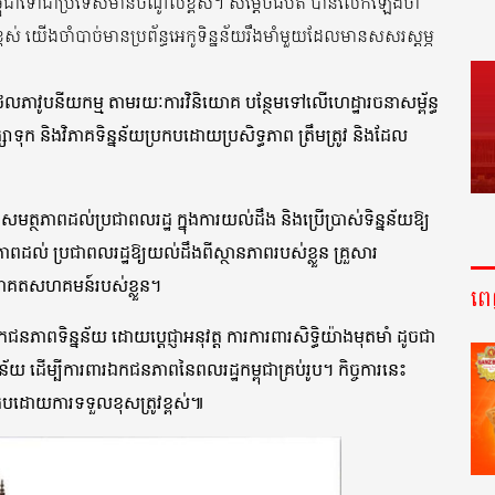
យកម្ពុជាទៅជាប្រទេសមានចំណូលខ្ពស់។ សម្ដេចធិបតី បានលើកឡើងថា
ពស់ យើងចាំបាច់មានប្រព័ន្ធអេកូទិន្នន័យរឹងមាំមួយដែលមានសសរស្ដម្ភ
ីជីថលភាវូបនីយកម្ម តាមរយៈការវិនិយោគ បន្ថែមទៅលើហេដ្ឋារចនាសម្ព័ន្ធ
ក និងវិភាគទិន្នន័យប្រកបដោយប្រសិទ្ធភាព ត្រឹមត្រូវ និងដែល
សមត្ថភាពដល់ប្រជាពលរដ្ឋ ក្នុងការយល់ដឹង និងប្រើប្រាស់ទិន្នន័យឱ្យ
្ធភាពដល់ ប្រជាពលរដ្ឋឱ្យយល់ដឹងពីស្ថានភាពរបស់ខ្លួន គ្រួសារ
ំអនាគតសហគមន៍របស់ខ្លួន។
ព
ភាពទិន្នន័យ ដោយប្តេជ្ញាអនុវត្ត ការការពារសិទ្ធិយ៉ាងមុតមាំ ដូចជា
ទិន្នន័យ ដើម្បីការពារឯកជនភាពនៃពលរដ្ឋកម្ពុជាគ្រប់រូប។ កិច្ចការនេះ
ប្រកបដោយការទទួលខុសត្រូវខ្ពស់៕