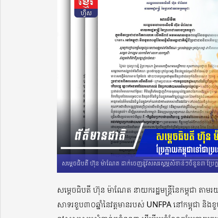
សម្ដេចធិបតី ហ៊ុន ម៉ាណែត ដាក់ចេញនូវសសរស្ដម្ភសំខាន់ៗចំនួន៣ ប្រែ
សម្ដេចធិបតី ហ៊ុន ម៉ាណែត នាយករដ្ឋមន្រ្ដីនៃកម្ពុជា 
សាទរខួប៣០ឆ្នាំនៃវត្ដមានរបស់ UNFPA នៅកម្ពុជា និងខួប៣