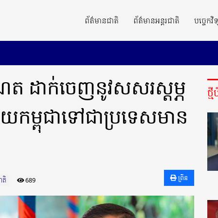
ព័ត៌មានជាតិ
ព័ត៌មានអន្តរជាតិ
បច្ចេកវិទ
ាណែត ដាក់ចេញនូវសសរស្ដម្ភ
ថ្ម
្លាយកម្ពុជាទៅជាប្រទេសមាន
ព្រីន
ាតិ
689