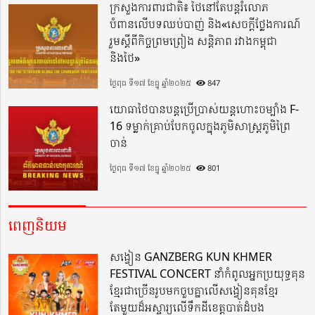
ក្រសួងការពារជាតិ៖ ថៃនៅតែបន្តរំលោភ
បំពានលើបទឈប់បាញ់ និង«សេចក្តីថ្លែងការណ៍
រួមស្តីពីកិច្ចព្រមព្រៀង សន្តិភាព រវាងកម្ពុជា
និងថៃ»
ថ្ងៃពុធ ទី១៧ ខែធ្នូ ឆ្នាំ២០២៥
847
យោធាថៃបានបន្តប្រើប្រាស់យន្តហោះចម្បាំង F-
16 ទម្លាក់គ្រាប់បែកចូលក្នុងភូមិសាស្ត្រភូមិព្រៃ
ចាន់
ថ្ងៃពុធ ទី១៧ ខែធ្នូ ឆ្នាំ២០២៥
801
ពេញនិយម
សង្វៀន GANZBERG KUN KHMER
FESTIVAL CONCERT នាំកំពូលអ្នកប្រយុទ្ធគុន
ខ្មែរជាច្រើនរូបមកចួបគ្នាលើសង្វៀនគុនខ្មែរ
តែមួយដ៏អស្ចារ្យលើទឹកដីខេត្តបាត់ដំបង