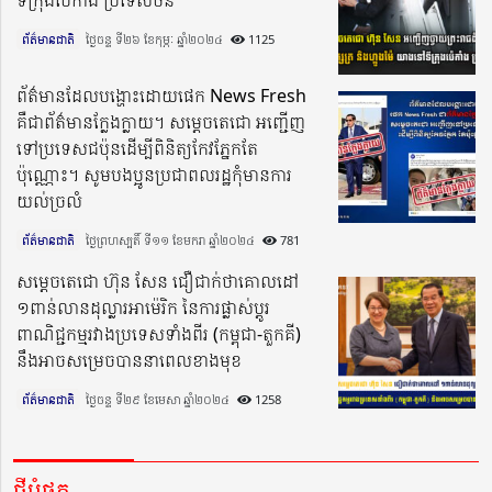
ព័ត៌មានជាតិ
ថ្ងៃចន្ទ ទី២៦ ខែកុម្ភៈ ឆ្នាំ២០២៤​
1125
ព័ត៌មានដែលបង្ហោះដោយផេក News Fresh
គឺជាព័ត៌មានក្លែងក្លាយ។ សម្តេចតេជោ អញ្ជើញ
ទៅប្រទេសជប៉ុនដើម្បីពិនិត្យកែវភ្នែកតែ
ប៉ុណ្ណោះ។ សូមបងប្អូនប្រជាពលរដ្ឋកុំមានការ
យល់ច្រលំ
ព័ត៌មានជាតិ
ថ្ងៃព្រហស្បតិ៍ ទី១១ ខែមករា ឆ្នាំ២០២៤​
781
សម្ដេចតេជោ ហ៊ុន សែន ជឿជាក់ថាគោលដៅ
១ពាន់លានដុល្លារអាម៉េរិក នៃការផ្លាស់ប្តូរ
ពាណិជ្ជកម្មរវាងប្រទេសទាំងពីរ (កម្ពុជា-តួកគី)
នឹងអាចសម្រេចបាននាពេលខាងមុខ
ព័ត៌មានជាតិ
ថ្ងៃចន្ទ ទី២៩ ខែមេសា ឆ្នាំ២០២៤​
1258
ថ្មីបំផុត