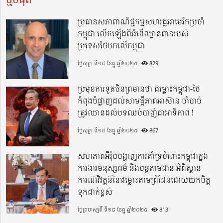
ប្រធានសភាពាណិជ្ជកម្មសហរដ្ឋអាមេរិកប្រចាំ
កម្ពុជា លើកឡើងពីអំពើឈ្លានពានរបស់
ប្រទេសថៃមកលើកម្ពុជា
ថ្ងៃសុក្រ ទី១៩ ខែធ្នូ ឆ្នាំ២០២៥
829
ប្រមុខការទូតចិនព្រមានថា ជម្លោះកម្ពុជា-ថៃ
កំពុងបំផ្លាញដល់សាមគ្គីភាពអាស៊ាន ចាំបាច់
ត្រូវឈានដល់បទឈប់បាញ់ជាអាទិភាព !
ថ្ងៃសុក្រ ទី១៩ ខែធ្នូ ឆ្នាំ២០២៥
867
សហភាពអឺរ៉ុបបង្ហាញការគាំទ្រចំពោះកម្ពុជាក្នុង
ការងារមនុស្សធម៌ និងបន្តតាមដាន អំពីស្ថាន
ការណ៍វិវត្តន៍នៃជម្លោះតាមព្រំដែនដោយយកចិត្ត
ទុកដាក់ខ្ពស់
ថ្ងៃព្រហស្បតិ៍ ទី១៨ ខែធ្នូ ឆ្នាំ២០២៥
813