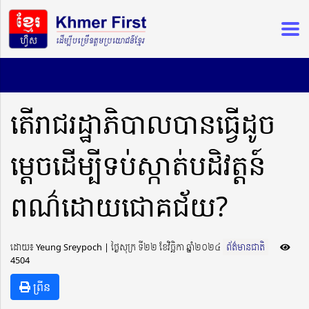
តើរាជរដ្ឋាភិបាលបានធ្វើដូច
ម្ដេចដើម្បីទប់ស្កាត់បដិវត្តន៍
ពណ៌ដោយជោគជ័យ?
ដោយ៖ Yeung Sreypoch ​​ | ថ្ងៃសុក្រ ទី២២ ខែវិច្ឆិកា ឆ្នាំ២០២៤
ព័ត៌មានជាតិ
4504
ព្រីន