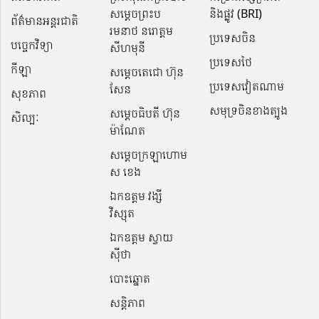
សម្តេចព្រះប
និងផ្លូវ (BRI)
ព័ត៌មានអន្តរជាតិ
រមនាថ នរោត្តម
ប្រទេសចិន
បច្ចេកវិទ្យា
សីហមុនី
ប្រទេសថៃ
កីឡា
សម្តេចតេជោ ហ៊ុន
ប្រទេសវៀតណាម
សែន
សុខភាព
សមុទ្រចិនខាងត្បូង
សម្ដេចធិបតី ហ៊ុន
សិល្បៈ
ម៉ាណែត
សម្ដេចក្រឡាហោម
ស ខេង
ឯកឧត្តម វង្សី
វិស្សុត
ឯកឧត្តម ស្វាយ
ស៊ីថា
បោះឆ្នោត
សន្តិភាព