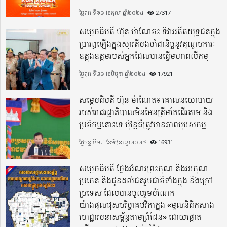
ថ្ងៃពុធ ទី១៦ ខែតុលា ឆ្នាំ២០២៤
27317
សម្តេចធិបតី ហ៊ុន ម៉ាណែត៖ ទិវាអតីតយុទ្ធជនក្នុង
ប្រារព្ធឡើងក្នុងស្មារតីចងចាំជានិច្ចនូវគុណូបការៈ
ឧត្តុងឧត្តមរបស់អ្នកដែលបានធ្វើមហាពលីកម្ម
ថ្ងៃពុធ ទី២៦ ខែមិថុនា ឆ្នាំ២០២៤
17921
សម្តេចធិបតី ហ៊ុន ម៉ាណែត៖ គោលនយោបាយ
របស់រាជរដ្ឋាភិបាលមិនមែនត្រឹមតែដើរតាម និង
ប្រតិកម្មនោះទេ ប៉ុន្តែគឺត្រូវមានភាពបុរេសកម្ម
ថ្ងៃចន្ទ ទី១៧ ខែមិថុនា ឆ្នាំ២០២៤
16931
សម្តេចធិបតី ថ្លែងអំណរព្រះគុណ និងអរគុណ
ប្រគេន និងជូនដល់ជនរួមជាតិទាំងក្នុង​ និងក្រៅ
ប្រទេស​ ដែលបានចូលរួមចំណែក
យ៉ាងផុលផុសបរិច្ចាគថវិកាក្នុង «មូលនិធិកសាង
ហេដ្ឋារចនាសម្ព័ន្ធតាមព្រំដែន» ដោយផ្ដោត