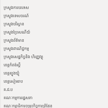
ក្រសួងការបរទេស
ក្រសួងទេសចរណ៍
ក្រសួងបរិស្ថាន
ក្រសួងប្រៃសណីយ៍
ក្រសួងព័ត៌មាន
ក្រសួងពាណិជ្ជកម្ម
ក្រសួងសេដ្ឋកិច្ចនិង ហិរញ្ញវត្ថុ
ខេត្តកំពង់ស្ពឺ
ខេត្តត្បូងឃ្មុំ
ខេត្តសៀមរាប
គ.ជ.ប
គណៈកម្មការរដ្ឋសភា
គណៈកម្មាធិការចម្រុះកិច្ចការព្រំដែន