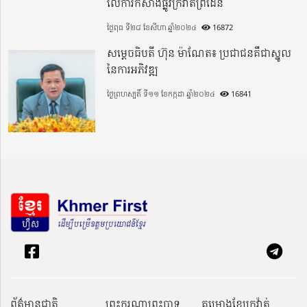
លើការកសាងផ្លូវក្រវាត់ព្រំដែន
ថ្ងៃពុធ ទី២៨ ខែសីហា ឆ្នាំ២០២៤
16872
សម្តេចធិបតី ហ៊ុន ម៉ាណែត៖ ប្រជាជនគឺជាស្នូល
នៃការអភិវឌ្ឍ
ថ្ងៃព្រហស្បតិ៍ ទី១១ ខែកក្កដា ឆ្នាំ២០២៤
16841
ព័ត៌មានជាតិ
ព្រះករុណាព្រះបាទ
គម្រោងខ្សែក្រវ៉ាត់