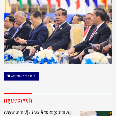
សម្តេចតេជោ ហ៊ុន សែន
អត្ថបទទាក់ទង
សម្ដេចតេជោ ហ៊ុន សែន អំពាវនាវប្រជាពលរដ្ឋ