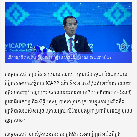
តើរាជរដ្ឋាភិបាលបានធ្វើដូចម្ដេចដើម្បីទប់ស្កាត់បដិវត្តន៍ពណ៌ដោយជោគជ័យ?
សម្តេចតេជោ ហ៊ុន សែន ប្រធានគណបក្សប្រជាជនកម្ពុជា និងជាប្រធាន
កិត្តិយសមហាសន្និបាត ICAPP លើកទី១២ បានថ្លែងថា អស់រយៈពេលជា
ច្រើនទសវត្សរ៍ បណ្ដាប្រទេសដែលអះអាងថាជាជើងឯកពិភពលោកនៃលទ្ធិ
ប្រជាធិបតេយ្យ និងសិទ្ធិមនុស្ស បានគាំទ្រខ្មែរក្រហមក្នុងការប្រឆាំងនឹង
រដ្ឋាភិបាលរបស់សម្ដេច ក្រោយដួលរលំនៃរបបកម្ពុជាប្រជាធិបតេយ្យ ឬរបប
ខ្មែរក្រហម។
សម្តេចតេជោ បានថ្លែងបែបនេះ នៅក្នុងឱកាសអញ្ជើញជាអធិបតីក្នុង