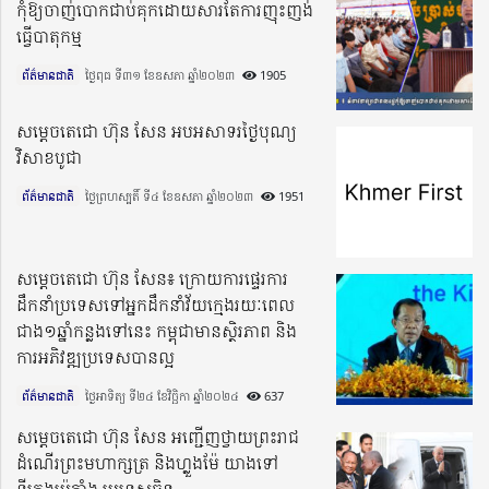
កុំឱ្យចាញ់បោកជាប់គុកដោយសារតែការញុះញង់
ធ្វើបាតុកម្ម
ព័ត៌មានជាតិ
ថ្ងៃពុធ ទី៣១ ខែឧសភា ឆ្នាំ២០២៣​
1905
សម្តេចតេជោ ហ៊ុន សែន អបអសាទរថ្ងៃបុណ្យ
វិសាខបូជា
ព័ត៌មានជាតិ
ថ្ងៃព្រហស្បតិ៍ ទី៤ ខែឧសភា ឆ្នាំ២០២៣​
1951
សម្តេចតេជោ ហ៊ុន សែន៖ ក្រោយការផ្ទេរការ
ដឹកនាំប្រទេសទៅអ្នកដឹកនាំវ័យក្មេងរយៈពេល
ជាង១ឆ្នាំកន្លងទៅនេះ កម្ពុជាមានស្ថិរភាព និង
ការអភិវឌ្ឍប្រទេសបានល្អ
ព័ត៌មានជាតិ
ថ្ងៃអាទិត្យ ទី២៤ ខែវិច្ឆិកា ឆ្នាំ២០២៤​
637
សម្ដេចតេជោ ហ៊ុន សែន អញ្ជើញថ្វាយព្រះរាជ
ដំណើរព្រះមហាក្សត្រ និងហ្លួងម៉ែ យាងទៅ
ទីក្រុងប៉េកាំង ប្រទេសចិន