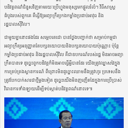
បដិវត្តពណ៌ជំនួសវិញតាមរយៈប្រើហ្វូងមនុស្សមកផ្ដួលរំលំ។ វិធីសាស្ត្រ
ដំបូងរបស់ពួកគេ គឺធ្វើឱ្យអព្យាក្រឹត្យកងកម្លាំងប្រដាប់អាវុធ និង
រដ្ឋបាលស៉ីវិល។
ជាមួយគ្នានោះផងដែរ សម្ដេចតេជោ បានថ្លែងបញ្ជាក់ថា សម្រាប់កម្ពុជា
អព្យាក្រឹត្យអនុញ្ញាតតែបក្សនយោបាយនិងបក្សនយោបាយប៉ុណ្ណោះ ប៉ុន្តែ
កម្លាំងប្រដាប់អាវុធ និងរដ្ឋបាលស៉ីវិល គឺជាឧបករណ៍របស់រដ្ឋ មិនអាចអព្យា
ក្រឹតបានទេ ដូច្នេះពួកបដិវត្តក៏មិនអាចធ្វើអ្វីបានដែរ យើងត្រូវឈ្លាសវៃក្នុង
ការគ្រប់គ្រងស្ថានការណ៍ ពីព្រោះមិនដូច្នោះឈាមនឹងត្រូវហូរ ប្រទេសនឹង
ត្រូវបែកបាក់សារជាថ្មីម្ដងទៀត ដូច្នេះយើងមិនញញើតដៃក្នុងការប្រើប្រាស់
វិធានការទាំងឡាយដើម្បីទប់ស្កាត់បដិវត្តពណ៌នោះទេ៕