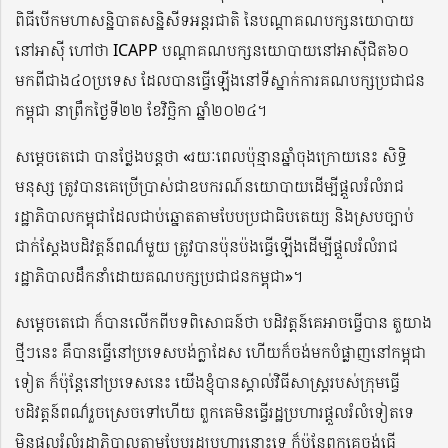
ពិធីបើកមហាសន្និបាតសន្និសីទអន្តរជាតិ នៃបណ្តាគណបក្សនយោបាយ
នៅអាស៊ី ហៅថា ICAPP បណ្តាគណបក្សនយោបាយនៅអាស៊ីជិត៦០
មកពីជាង៤០ប្រទេស ដែលបានធ្វើឡើងនៅទីស្នាក់ការគណបក្សប្រជាជន
កម្ពុជា នាព្រឹកថ្ងៃទី២២ ខែវិច្ឆិកា ឆ្នាំ២០២៤។
សម្ដេចតេជោ បានថ្លែងបន្តថា «រយៈពេលប៉ុន្មានឆ្នាំចុងក្រោយនេះ សិទ្ធិ
មនុស្ស ត្រូវបានគេប្រើប្រាស់ជាឧបករណ៍នយោបាយដើម្បីផ្ដួលរំលំរាជ
រដ្ឋាភិបាលកម្ពុជាដែលជាប់ឆ្នោតតាមបែបប្រជាធិបតេយ្យ និងស្របច្បាប់
ជាក់ស្ដែងបដិវត្តន៍ពណ៌មួយ ត្រូវបានប៉ុនប៉ងធ្វើឡើងដើម្បីផ្ដួលរំលំរាជ
រដ្ឋាភិបាលដឹកនាំដោយគណបក្សប្រជាជនកម្ពុជា»។
សម្ដេចតេជោ ក៏បានលើកពីបទពិសោធន៍ថា បដិវត្តន៍គេអាចធ្វើបាន តួយាង
ថ្មីៗនេះ គឺបានធ្វើនៅប្រទេសបង់ក្លាដែស ហើយក៏ចង់មកបំផ្លាញនៅកម្ពុជា
ទៀត ក៏ប៉ុន្តែនៅប្រទេសនេះ យើងខ្ញុំបានស្គាល់វិធីសាស្ត្ររបស់ក្រុមធ្វើ
បដិវត្តន៍ពណ៌រួចស្រេចទៅហើយ ពួកគេមិនធ្វើរដ្ឋប្រហារផ្ដួលរំលំទៀតទេ
មិនផ្ដួលរំលំរដ្ឋាភិបាលតាមបែបរដ្ឋប្រហារនោះទេ ក៏ប៉ុន្តែពួកគេចង់ធ្វើ