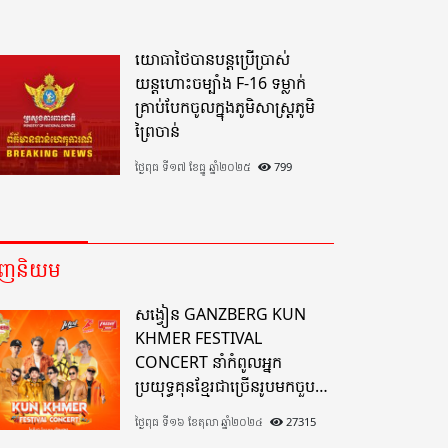
យោធាថៃបានបន្តប្រើប្រាស់
យន្តហោះចម្បាំង F-16 ទម្លាក់
គ្រាប់បែកចូលក្នុងភូមិសាស្ត្រភូមិ
ព្រៃចាន់
ថ្ងៃពុធ ទី១៧ ខែធ្នូ ឆ្នាំ២០២៥
799
េញនិយម
សង្វៀន GANZBERG KUN
KHMER FESTIVAL
CONCERT នាំកំពូលអ្នក
ប្រយុទ្ធគុនខ្មែរជាច្រើនរូបមកចួប
គ្នាលើសង្វៀនគុនខ្មែរតែមួយដ៏
ថ្ងៃពុធ ទី១៦ ខែតុលា ឆ្នាំ២០២៤
27315
អស្ចារ្យលើទឹកដីខេត្តបាត់ដំបង