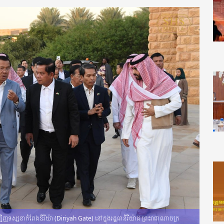
ជើញទស្សនាកំពែងឌីរីយ៉ា (Diriyah Gate) នៅក្នុងរដ្ឋធានីរីយ៉ាដ ព្រះរា​ជា​ណា​ចក្រ​