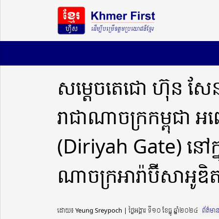
សម្តេចតេជោ ហ៊ុន សែន ប្
រាជា​ណា​ចក្រកម្ពុជា អ
(Diriyah Gate) នៅក្នុងរ
ណា​ចក្រ​អារ៉ាប៊ីសាអូឌិ
ដោយ៖ Yeung Sreypoch ​​ | ថ្ងៃអង្គារ ទី១០ ខែធ្នូ ឆ្នាំ២០២៤
ព័ត៌មា