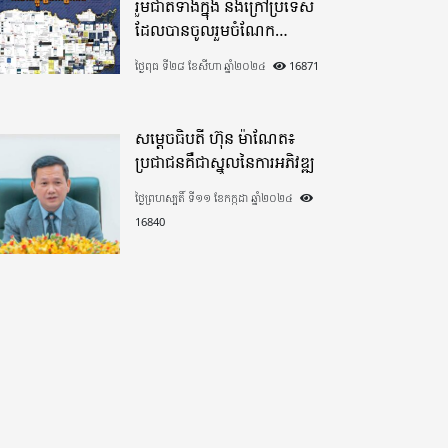
រួមជាតិទាំងក្នុង​ និងក្រៅប្រទេស​
ដែលបានចូលរួមចំណែក
យ៉ាងផុលផុសបរិច្ចាគថវិកាក្នុង
ថ្ងៃពុធ ទី២៨ ខែសីហា ឆ្នាំ២០២៤
16871
«មូលនិធិកសាងហេដ្ឋារចនាសម្ព័ន្ធ
តាមព្រំដែន» ដោយផ្ដោតលើការ
កសាងផ្លូវក្រវាត់ព្រំដែន
សម្តេចធិបតី ហ៊ុន ម៉ាណែត៖
ប្រជាជនគឺជាស្នូលនៃការអភិវឌ្ឍ
ថ្ងៃព្រហស្បតិ៍ ទី១១ ខែកក្កដា ឆ្នាំ២០២៤
16840