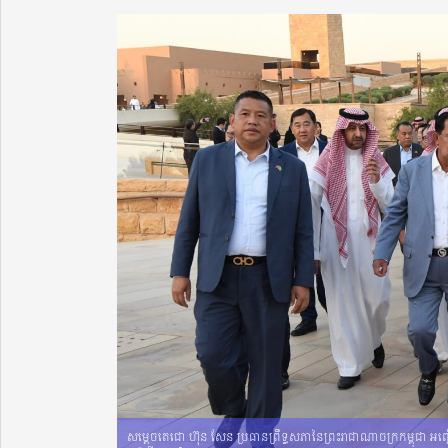
សម្តេចតេជោ ហ៊ុន សែន ប្រធាន​ព្រឹទ្ធសភា​នៃព្រះ​រាជា​ណា​ចក្រកម្ពុជា អញ្