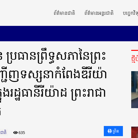
ព័ត៌មានជាតិ
ព័ត៌មានអន្តរជាតិ
បច្ចេកវិទ
រធាន​ព្រឹទ្ធសភា​នៃព្រះ​
ថ្ម
ញ្ជើញទស្សនាកំពែងឌីរីយ៉ា
ដ្ឋធានីរីយ៉ាដ ព្រះរា​ជា​
ត
ព្រីន
នជាតិ
635