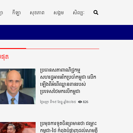
្យា
កីឡា
សុខភាព
សង្គម
សិល្បៈ
ីបំផុត
ប្រធានសភាពាណិជ្ជកម្ម
សហរដ្ឋអាមេរិកប្រចាំកម្ពុជា លើក
ឡើងពីអំពើឈ្លានពានរបស់
ប្រទេសថៃមកលើកម្ពុជា
ថ្ងៃសុក្រ ទី១៩ ខែធ្នូ ឆ្នាំ២០២៥
826
ប្រមុខការទូតចិនព្រមានថា ជម្លោះ
កម្ពុជា-ថៃ កំពុងបំផ្លាញដល់សាមគ្គី