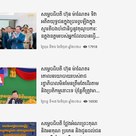
សម្តេចធិបតី ហ៊ុន ម៉ាណែត៖ ទិវា
អតីតយុទ្ធជនក្នុងប្រារព្ធឡើងក្នុង
ស្មារតីចងចាំជានិច្ចនូវគុណូបការៈ
ឧត្តុងឧត្តមរបស់អ្នកដែលបានធ្វើ
មហាពលីកម្ម
ថ្ងៃពុធ ទី២៦ ខែមិថុនា ឆ្នាំ២០២៤
17918
សម្តេចធិបតី ហ៊ុន ម៉ាណែត៖
គោលនយោបាយរបស់រាជ
រដ្ឋាភិបាលមិនមែនត្រឹមតែដើរតាម
និងប្រតិកម្មនោះទេ ប៉ុន្តែគឺត្រូវមាន
ភាពបុរេសកម្ម
ថ្ងៃចន្ទ ទី១៧ ខែមិថុនា ឆ្នាំ២០២៤
16930
សម្តេចធិបតី ថ្លែងអំណរព្រះគុណ
និងអរគុណ ប្រគេន និងជូនដល់ជន