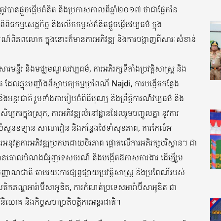
ូវបានផ្តួចផ្តើមគំនិត និងប្រកាសកាលពីឆ្នាំ២០១៧ ថាជាផ្នែកនៃ
ពិធកម្មសេដ្ឋកិច្ច និងលើកកម្ពស់គំនិតផ្តួចផ្តើមវប្បធម៌ ក្នុង
៍ពិភពលោក ក្នុងនោះក៏មានការអភិវឌ្ឍ និងការបង្ហាញពីសារៈសំខាន់
រមន្ទីរ និងមជ្ឈមណ្ឌលវប្បធម៌, ការអភិរក្សទីតាំងប្រវត្តិសាស្រ្ត និង
ដែលឆ្លុះបញ្ចាំងពីស្ថាបត្យកម្មប្រពៃណី Najdi, ការបង្កើតកន្លែង
និងអន្តរជាតិ រួមទាំងការរៀបចំពិធីបុណ្យ និងព្រឹត្តិការណ៍វប្បធម៌ និង
្បករក្នុងស្រុក, ការអភិវឌ្ឍលំនៅដ្ឋានដែលរួមបញ្ចូលគ្នា នូវការ
ំសួនឧទ្យាន សាលារៀន និងកន្លែងថែទាំសុខភាព, ការកែលំអ
ារអនុវត្តការអភិវឌ្ឍប្រកបដោយចិរភាព ផ្តោតលើការអភិរក្សបរិស្ថាន។ ជា
្ញាធរមានគោលបំណងជំរុញទេសចរណ៍ និងបង្កើតឱកាសការងារ ដើម្បីរួម
ញាណជាតិ តាមរយៈការផ្សព្វផ្សាយប្រវត្តិសាស្រ្ត និងប្រពៃណីរបស់
ពីបេតិកភណ្ឌអារ៉ាប៊ីសាអូឌិត, ការកំណត់ប្រទេសអារ៉ាប៊ីសាអូឌិត ជា
ិនិយោគ និងកិច្ចសហប្រតិបត្តិការអន្តរជាតិ។