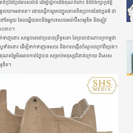
ខំប្រឹងប្រែងរបស់ជាតិ ដើម្បីធ្វើការដឹងគុណចំពោះ និងថែរក្សាប្រវត្តិ
ំងទទួលយកអនាគត។ ដោយធ្វើការរួមបញ្ចូលភាពពិតប្រាកដនៃវប្បធម៌ ជា
តែមួយ ដែលឆ្លើយតបនិងអ្នកទេសចរអារ៉ាប៊ីសាអូឌិត និងភ្ញៀវ
នាំ២០៣០។
ទាក់ទាញនោះ សម្តេចតេជោប្រធានព្រឹទ្ធសភា នៃព្រះរាជាណាចក្រកម្ពុជា
សាស្រ្តទាំងនោះ ដើម្បីទាក់ទាញទេសចរ និងការបង្កើនចំណូលក្រៅពីប្រេង។
ុណតម្លៃមិនអាចកាត់ថៃ្លបាន សម្រាប់មនុស្សជំនាន់ក្រោយ ពិសេស
ាអូឌិត។