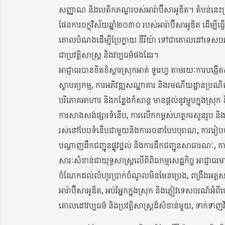
សញ្ញាណ និងបេតិកភណ្ឌរបស់អារ៉ាប៊ីសាអូឌិត។ តំបន់នេះត្រ
ផែនការចក្ខុវិស័យឆ្នាំ២០៣០ របស់អារ៉ាប៊ីសាអូឌិត ដើម្បីធ្វើពិ
គោលបំណងដើម្បីប្រែក្លាយ ឌីរីយ៉ា ទៅជាគោលដៅទេសចរណ
ជាប្រវត្តិសាស្រ្ត និងវប្បធម៌ផងដែរ។
អាជ្ញាធរបានខិតខំស្តារស្រុកអាត់ ទួរេហ្វ តាមរយៈការបង្កើតសា
ស្ថាបត្យកម្ម, ការអភិវឌ្ឍសណ្ឋាគារ និងរមណីយដ្ឋានប្រណិត 
បរិភោគអាហារ និងកន្លែងកំសាន្ត មានផ្តល់នូវម្ហូបក្នុងស្រុក 
ការសាងសង់ផ្សារទំនើប, ការលើកកម្ពស់ហត្ថករសូនរូប និងសិប
រស់នៅបែបទំនើបជាមួយនិងការរចនាបែបបុរាណ, ការរៀបច
បណ្តាញដឹកជញ្ជូនផ្លូវថ្នល់ និងការដឹកជញ្ជូនសាធារណៈ, ក
សារៈសំខាន់ជាយុទ្ធសាស្រ្តលើពិពិធកម្មសេដ្ឋកិច្ច អាជ
ចំណែកដល់លំហូរប្រាក់ចំណូលមិនមែនប្រេង, ពង្រឹងអត្តសញ្
អារ៉ាប៊ីសាអូឌិត, អប់រំអ្នកក្នុងស្រុក និងភ្ញៀវទេសចរណ៍អំ
គោលដៅវប្បធម៌ និងប្រវត្តិសាស្រ្តដ៏សំខាន់មួយ, ទាក់ទាញវ