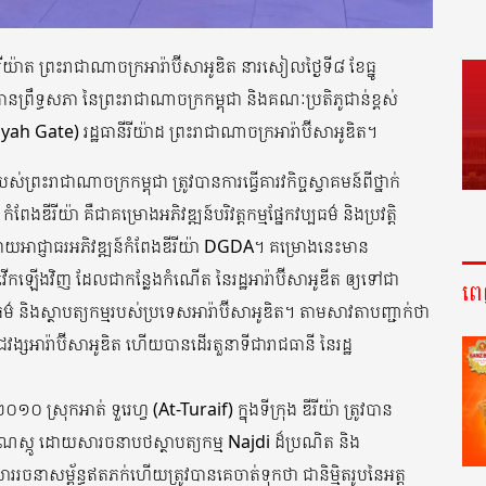
ីរីយ៉ាត ព្រះរាជាណាចក្រអារ៉ាប៊ីសាអូឌិត នារសៀលថ្ងៃទី៨ ខែធ្នូ
្រឹទ្ធសភា នៃព្រះរាជាណាចក្រកម្ពុជា និងគណៈប្រតិភូជាន់ខ្ពស់
yah Gate) រដ្ឋធានីរីយ៉ាដ ព្រះរាជាណាចក្រអារ៉ាប៊ីសាអូឌិត។
ព្រះរាជាណាចក្រកម្ពុជា ត្រូវបានការធ្វើគារវកិច្ចស្វាគមន៍ពីថ្នាក់
ងឌីរីយ៉ា គឺជាគម្រោងអភិវឌ្ឍន៍បរិវត្តកម្មផ្នែកវប្បធម៌ និងប្រវត្តិ
ដោយអាជ្ញាធរអភិវឌ្ឍន៍កំពែងឌីរីយ៉ា DGDA។ គម្រោងនេះមាន
ស់រវើកឡើងវិញ ដែលជាកន្លែងកំណើត នៃរដ្ឋអារ៉ាប៊ីសាអូឌីត ឲ្យទៅជា
ព
និងស្ថាបត្យកម្មរបស់ប្រទេសអារ៉ាប៊ីសាអូឌិត។ តាមសាវតាបញ្ជាក់ថា
រាជវង្សអារ៉ាប៊ីសាអូឌិត ហើយបានដើរតួនាទីជារាជធានី នៃរដ្ឋ
០ ស្រុកអាត់ ទួរេហ្វ (At-Turaif) ក្នុងទីក្រុង ឌីរីយ៉ា ត្រូវបាន
េស្កូ ដោយសារចនាបថស្ថាបត្យកម្ម Najdi ដ៏ប្រណិត និង
ាររចនាសម្ព័ន្ធឥតភក់ហើយត្រូវបានគេចាត់ទុកថា ជានិម្មិតរូបនៃអត្ត