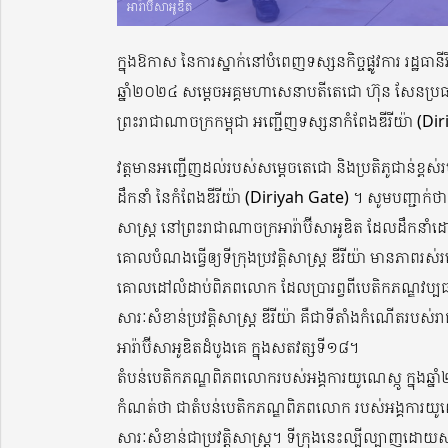
អារ៉ាប៊ីសាអូឌិត
ក្នុងឱកាស នៃការស្នាក់នៅបំពេញទស្សនកិច្ចផ្លូវការ រដ្ឋធាន
ឆ្នាំ២០២៤ សម្តេចអគ្គមហាសេនាបតីតេជោ ហ៊ុន សែនប្រធានព
ព្រះរាជាណាចក្រកម្ពុជា អញ្ជើញទស្សនាកំពែងឌីរីយ៉ា (Diri
វត្តមានអញ្ជើញដល់របស់សម្តេចតេជោ និងប្រតិភូជាន់ខ្ពស់របស់
ដឹកនាំ នៃកំពែងឌីរីយ៉ា (Diriyah Gate) ។ សូមបញ្ជាក់ថា កំពែ
សាស្រ្ត នៅព្រះរាជាណាចក្រអារ៉ាប៊ីសាអូឌិត ដែលដឹកនាំ
គោលបំណងធ្វើឲ្យទីក្រុងប្រវត្តិសាស្រ្ត ឌីរីយ៉ា មានភាពរ
គោលដៅលំដាប់ពិភពលោក ដែលប្រារព្វពីបេតិកភណ្ឌវប្បធម៌ 
សារៈសំខាន់ប្រវត្តិសាស្រ្ត ឌីរីយ៉ា គឺជាទីតាំងកំណើតរបស់
អារ៉ាប៊ីសាអូឌិតដំបូងគេ ក្នុងសតវត្សទី១៨។
តំបន់បេតិកភណ្ឌពិភពលោករបស់អង្គការយូណេស្កូ ក្នុងឆ្នាំ២០១
កំណត់ថា ជាតំបន់បេតិកភណ្ឌពិភពលោក របស់អង្គការយូណ
សារៈសំខាន់ជាប្រវត្តិសាស្រ្ត។ ទីក្រុងនេះល្បីល្បាញដោយស