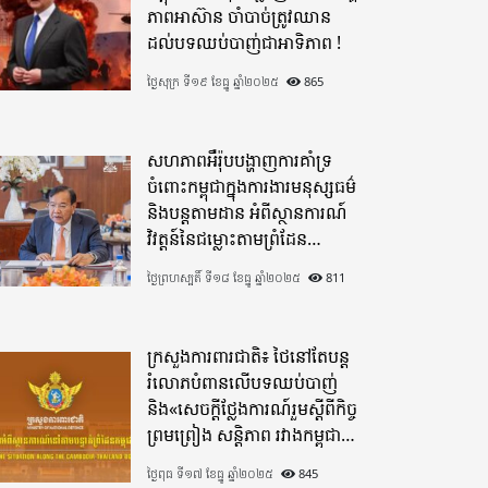
ភាពអាស៊ាន ចាំបាច់ត្រូវឈាន
ដល់បទឈប់បាញ់ជាអាទិភាព !
ថ្ងៃសុក្រ ទី១៩ ខែធ្នូ ឆ្នាំ២០២៥
865
សហភាពអឺរ៉ុបបង្ហាញការគាំទ្រ
ចំពោះកម្ពុជាក្នុងការងារមនុស្សធម៌
និងបន្តតាមដាន អំពីស្ថានការណ៍
វិវត្តន៍នៃជម្លោះតាមព្រំដែន
ដោយយកចិត្តទុកដាក់ខ្ពស់
ថ្ងៃព្រហស្បតិ៍ ទី១៨ ខែធ្នូ ឆ្នាំ២០២៥
811
ក្រសួងការពារជាតិ៖ ថៃនៅតែបន្ត
រំលោភបំពានលើបទឈប់បាញ់
និង«សេចក្តីថ្លែងការណ៍រួមស្តីពីកិច្ច
ព្រមព្រៀង សន្តិភាព រវាងកម្ពុជា
និងថៃ»
ថ្ងៃពុធ ទី១៧ ខែធ្នូ ឆ្នាំ២០២៥
845