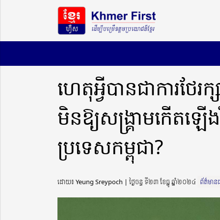
ហេតុអ្វីបានជាការថែរក្ស
មិនឱ្យសង្រ្គាមកើតឡើ
ប្រទេសកម្ពុជា?
ដោយ៖ Yeung Sreypoch ​​ | ថ្ងៃចន្ទ ទី២៣ ខែធ្នូ ឆ្នាំ២០២៤
ព័ត៌មានជ