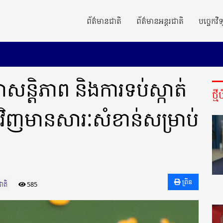
ព័ត៌មានជាតិ
ព័ត៌មានអន្តរជាតិ
បច្ចេកវិទ
ាសន្តិភាព និងការទប់ស្កាត់
ថ្ម
ងវិញមានសារៈសំខាន់សម្រាប់
ព្រីន
ាតិ
585