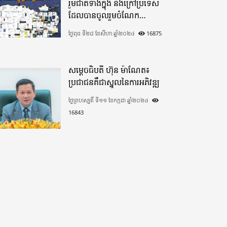
រួមជាតិទាំងក្នុង​ និងក្រៅប្រទេស​
ដែលបានចូលរួមចំណែក
យ៉ាងផុលផុសបរិច្ចាគថវិកាក្នុង
ថ្ងៃពុធ ទី២៨ ខែសីហា ឆ្នាំ២០២៤
16875
«មូលនិធិកសាងហេដ្ឋារចនាសម្ព័ន្ធ
តាមព្រំដែន» ដោយផ្ដោតលើការ
កសាងផ្លូវក្រវាត់ព្រំដែន
សម្តេចធិបតី ហ៊ុន ម៉ាណែត៖
ប្រជាជនគឺជាស្នូលនៃការអភិវឌ្ឍ
ថ្ងៃព្រហស្បតិ៍ ទី១១ ខែកក្កដា ឆ្នាំ២០២៤
16843