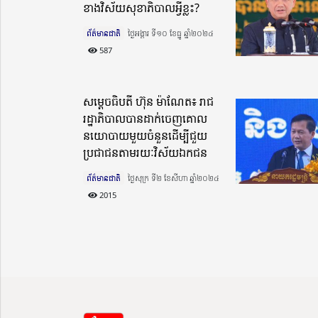
ខាងវិស័យសុខាភិបាលអ្វីខ្លះ?
ព័ត៌មានជាតិ
ថ្ងៃអង្គារ ទី១០ ខែធ្នូ ឆ្នាំ២០២៤​
587
សម្តេចធិបតី ហ៊ុន ម៉ាណែត៖ រាជ
រដ្ឋាភិបាលបានដាក់ចេញគោល
នយោបាយមួយចំនួនដើម្បីជួយ
ប្រជាជនតាមរយៈវិស័យឯកជន
ព័ត៌មានជាតិ
ថ្ងៃសុក្រ ទី២ ខែសីហា ឆ្នាំ២០២៤​
2015