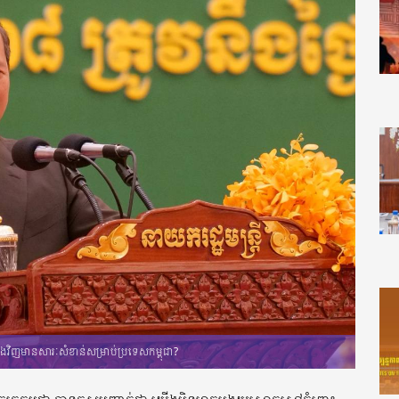
ឡើងវិញមានសារៈសំខាន់សម្រាប់ប្រទេសកម្ពុជា?