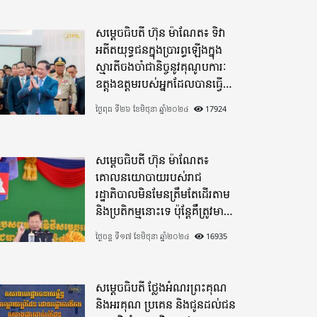
សម្តេចធិបតី ហ៊ុន ម៉ាណែត៖ ទិវា
អតីតយុទ្ធជនក្នុងប្រារព្ធឡើងក្នុង
ស្មារតីចងចាំជានិច្ចនូវគុណូបការៈ
ឧត្តុងឧត្តមរបស់អ្នកដែលបានធ្វើ
មហាពលីកម្ម
ថ្ងៃពុធ ទី២៦ ខែមិថុនា ឆ្នាំ២០២៤
17924
សម្តេចធិបតី ហ៊ុន ម៉ាណែត៖
គោលនយោបាយរបស់រាជ
រដ្ឋាភិបាលមិនមែនត្រឹមតែដើរតាម
និងប្រតិកម្មនោះទេ ប៉ុន្តែគឺត្រូវមាន
ភាពបុរេសកម្ម
ថ្ងៃចន្ទ ទី១៧ ខែមិថុនា ឆ្នាំ២០២៤
16935
សម្តេចធិបតី ថ្លែងអំណរព្រះគុណ
និងអរគុណ ប្រគេន និងជូនដល់ជន