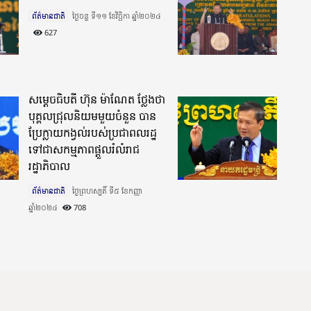
ព័ត៌មានជាតិ
ថ្ងៃចន្ទ ទី១១ ខែវិច្ឆិកា ឆ្នាំ២០២៤​
627
សម្តេចធិបតី ហ៊ុន ម៉ាណែត ថ្លែងថា
បុគ្គលជ្រុលនិយមមួយចំនួន បាន
ប្រែក្លាយកង្វល់របស់ប្រជាពលរដ្ឋ
ទៅជាសកម្មភាពផ្តួលរំលំរាជ
រដ្ឋាភិបាល
ព័ត៌មានជាតិ
ថ្ងៃព្រហស្បតិ៍ ទី៥ ខែកញ្ញា
ឆ្នាំ២០២៤​
708