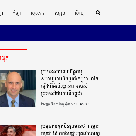
្យា
កីឡា
សុខភាព
សង្គម
សិល្បៈ
ីបំផុត
ប្រធានសភាពាណិជ្ជកម្ម
សហរដ្ឋអាមេរិកប្រចាំកម្ពុជា លើក
ឡើងពីអំពើឈ្លានពានរបស់
ប្រទេសថៃមកលើកម្ពុជា
ថ្ងៃសុក្រ ទី១៩ ខែធ្នូ ឆ្នាំ២០២៥
833
ប្រមុខការទូតចិនព្រមានថា ជម្លោះ
កម្ពុជា-ថៃ កំពុងបំផ្លាញដល់សាមគ្គី