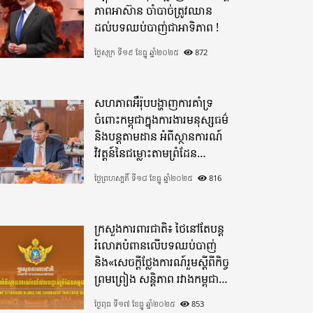
ភាពអាស៊ាន ចាំបាច់ត្រូវឈាន
ដល់បទឈប់បាញ់ជាអាទិភាព !
ថ្ងៃសុក្រ ទី១៩ ខែធ្នូ ឆ្នាំ២០២៥
872
សហភាពអឺរ៉ុបបង្ហាញការគាំទ្រ
ចំពោះកម្ពុជាក្នុងការងារមនុស្សធម៌
និងបន្តតាមដាន អំពីស្ថានការណ៍
វិវត្តន៍នៃជម្លោះតាមព្រំដែន
ដោយយកចិត្តទុកដាក់ខ្ពស់
ថ្ងៃព្រហស្បតិ៍ ទី១៨ ខែធ្នូ ឆ្នាំ២០២៥
816
ក្រសួងការពារជាតិ៖ ថៃនៅតែបន្ត
រំលោភបំពានលើបទឈប់បាញ់
និង«សេចក្តីថ្លែងការណ៍រួមស្តីពីកិច្ច
ព្រមព្រៀង សន្តិភាព រវាងកម្ពុជា
និងថៃ»
ថ្ងៃពុធ ទី១៧ ខែធ្នូ ឆ្នាំ២០២៥
853