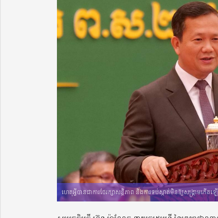
ហេតុអ្វីបានជាការថែរក្សាសន្តិភាព និងការទប់ស្កាត់មិនឱ្យសង្រ្គាមកើត