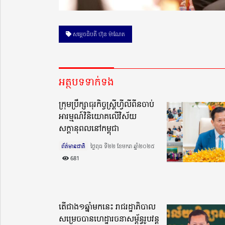
សម្តេចធិបតី ហ៊ុន ម៉ាណែត
អត្ថបទទាក់ទង
ក្រុមប្រឹក្សាធុរកិច្ចស្ត្រីហ្វីលីពីនចាប់
អារម្មណ៍វិនិយោគលើវិស័យ
សក្ដានុពលនៅកម្ពុជា
ព័ត៌មានជាតិ
ថ្ងៃពុធ ទី២២ ខែមករា ឆ្នាំ២០២៥​
681
តើជាង១ឆ្នាំមកនេះ រាជរដ្ឋាភិបាល
សម្រេចបានហេដ្ឋារចនាសម្ព័ន្ធរូបវន្ត