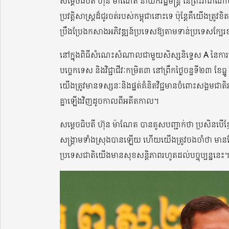
សម្តេចធិបតី ហ៊ុន ម៉ាណែត នាយករដ្ឋមន្ត្រី នៃព្រះរាជ
ប្រវត្តិសាស្ត្រដ៏ជូរចត់របស់កម្ពុជានោះទេ ប៉ុន្តែគឺយើងត្រូ
ប្រឹងប្រែងកសាងអភិវឌ្ឍន៍ប្រទេសឱ្យតាមទាន់ប្រទេសក្
នៅក្នុងពិធីសំណេះសំណាលជាមួយសិស្សនិទ្ទេស A នៃការប
បច្ចេកទេស និងវិជ្ជាជីវៈកម្រិត៣ នៅព្រឹកថ្ងៃចន្ទទី២៣ ខែធ្
យើងត្រូវមានទស្សនៈនិងផ្នត់គំនិតវិជ្ជមានចំពោះសង្គមជាត
គ្នាឡើងវិញដូចកាលពីអតីតកាល។
សម្តេចធិបតី ហ៊ុន ម៉ាណែត បានគូសបញ្ជាក់ថា ប្រសិនបើខ
សង្រ្គាមទាំងស្រុងបានឡើយ ហើយយើងត្រូវចងចាំថា មានតែខ
ប្រទេសជាតិយើងមានសុខសន្តិភាពរហូតដល់បច្ចុប្បន្ននេះ