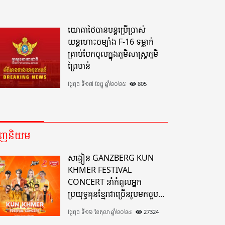
យោធាថៃបានបន្តប្រើប្រាស់
យន្តហោះចម្បាំង F-16 ទម្លាក់
គ្រាប់បែកចូលក្នុងភូមិសាស្ត្រភូមិ
ព្រៃចាន់
ថ្ងៃពុធ ទី១៧ ខែធ្នូ ឆ្នាំ២០២៥
805
េញនិយម
សង្វៀន GANZBERG KUN
KHMER FESTIVAL
CONCERT នាំកំពូលអ្នក
ប្រយុទ្ធគុនខ្មែរជាច្រើនរូបមកចួប
គ្នាលើសង្វៀនគុនខ្មែរតែមួយដ៏
ថ្ងៃពុធ ទី១៦ ខែតុលា ឆ្នាំ២០២៤
27324
អស្ចារ្យលើទឹកដីខេត្តបាត់ដំបង