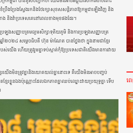
ាណាចក្រកម្ពុជា បានគូសបញ្ជាក់ថា យើងមិនអាចអង្គុយសោកសៅចំពោះ
វខិតខំប្រឹងប្រែងស្វែងរកនិងថែរក្សាសុខសសន្តិភាពឱ្យកម្ពុជាឡើងវិញ និង
បែរខាង និងវ៉ាប្រទេសគេនៅពេលខាងមុខផងដែរ។
្រឡងសញ្ញាបត្រមធ្យមសិក្សាទុតិយភូមិ និងការប្រឡងសញ្ញាបត្រ
នូ ឆ្នាំ២០២៤ សម្តេចធិបតី ហ៊ុន ម៉ាណែត បានថ្លែងថា ក្នុងនាមជាខ្មែរ
ិរបស់យើង ហើយត្រូវរួមគ្នាទប់ស្កាត់កុំឱ្យប្រទេសជាតិយើងមានការវាយ
្មែរយើងមិនត្រូវគ្នានិងយោគយល់គ្នានោះទេ គឺយើងមិនអាចបញ្ចប់
ព
្មែរខ្លួនឯងប៉ុណ្ណោះដែលឯកភាពគ្នាឈប់ឈ្លោះវាយប្រយុទ្ធគ្នា ទើប
៕