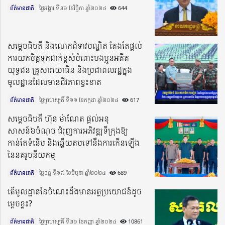
ព័ត៌មានជាតិ
ថ្ងៃអង្គារ ទី២៦ ខែវិច្ឆិកា ឆ្នាំ២០២៤​
644
សម្តេចធិបតី និងលោកជំទាវបណ្ឌិត តែងតែផ្តល់
ការយកចិត្តទុកដាក់ខ្ពស់ចំពោះបងប្អូនអតីត
យុទ្ធជន គ្រួសារយោធិន និងប្រជាពលរដ្ឋក្នុង
មូលដ្ឋានដែលមានជីវភាពខ្វះខាត
ព័ត៌មានជាតិ
ថ្ងៃព្រហស្បតិ៍ ទី១១ ខែកក្កដា ឆ្នាំ២០២៤​
617
សម្ដេចធិបតី ហ៊ុន ម៉ាណែត ផ្ដល់អនុ
សាសន៍៦ចំណុច ជំរុញការអភិវឌ្ឍទីក្រុងឱ្យ
កាន់តែទំនើប និងឆ្លើយតបទៅនឹងការកើនឡើង
នៃនគរូបនីយកម្ម
ព័ត៌មានជាតិ
ថ្ងៃចន្ទ ទី១៧ ខែមិថុនា ឆ្នាំ២០២៤​
689
តើមូលដ្ឋាននៃចំណេះដឹងមានអត្ថប្រយោជន៍ដូច
ម្តេចខ្លះ?
ព័ត៌មានជាតិ
ថ្ងៃព្រហស្បតិ៍ ទី២៦ ខែកញ្ញា ឆ្នាំ២០២៤​
10861