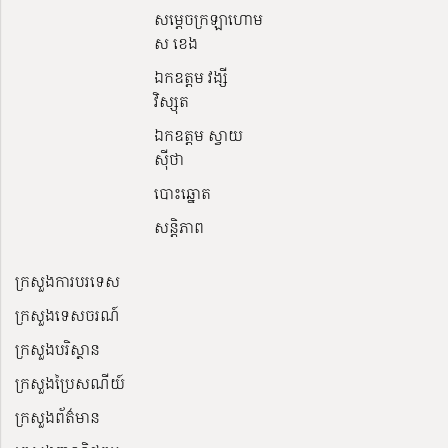
សម្ដេចក្រឡាហោម
ស ខេង
ឯកឧត្តម វង្សី
វិស្សុត
ឯកឧត្តម ស្វាយ
ស៊ីថា
បោះឆ្នោត
សន្តិភាព
ក្រសួងការបរទេស
ក្រសួងទេសចរណ៍
ក្រសួងបរិស្ថាន
ក្រសួងប្រៃសណីយ៍
ក្រសួងព័ត៌មាន