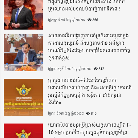
កំពុងបំផ្លាញដល់សាមគ្គីភាពអាស៊ាន ចាំបាច់
ត្រូវឈានដល់បទឈប់បាញ់ជាអាទិភាព !
ថ្ងៃសុក្រ ទី១៩ ខែធ្នូ ឆ្នាំ២០២៥
866
សហភាពអឺរ៉ុបបង្ហាញការគាំទ្រចំពោះកម្ពុជាក្នុង
ការងារមនុស្សធម៌ និងបន្តតាមដាន អំពីស្ថាន
ការណ៍វិវត្តន៍នៃជម្លោះតាមព្រំដែនដោយយកចិត្ត
ទុកដាក់ខ្ពស់
ថ្ងៃព្រហស្បតិ៍ ទី១៨ ខែធ្នូ ឆ្នាំ២០២៥
812
ក្រសួងការពារជាតិ៖ ថៃនៅតែបន្តរំលោភ
បំពានលើបទឈប់បាញ់ និង«សេចក្តីថ្លែងការណ៍
រួមស្តីពីកិច្ចព្រមព្រៀង សន្តិភាព រវាងកម្ពុជា
និងថៃ»
ថ្ងៃពុធ ទី១៧ ខែធ្នូ ឆ្នាំ២០២៥
846
យោធាថៃបានបន្តប្រើប្រាស់យន្តហោះចម្បាំង F-
16 ទម្លាក់គ្រាប់បែកចូលក្នុងភូមិសាស្ត្រភូមិព្រៃ