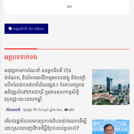
សម្តេចធិបតី ហ៊ុន ម៉ាណែត
អត្ថបទទាក់ទង
អនុវត្ដតាមការណែនាំ សម្ដេចធិបតី ហ៊ុន
ម៉ាណែត, និយ័តករអាជីវកម្មអចលនវត្ថុ និងបញ្ចាំ
លើកលែងការផាកពិន័យផ្សេងៗ ចំពោះគម្រោង
អភិវឌ្ឍលំនៅឋានជាបុរី ឬអគារសហកម្មសិទ្ធិ
(ខុនដូ) រយៈពេល១ឆ្នាំ
ព័ត៌មានជាតិ
ថ្ងៃអង្គារ ទី២ ខែកក្កដា ឆ្នាំ២០២៤​
651
តើរាជរដ្ឋាភិបាលមានប្រកាន់ជំហរយ៉ាងណាដើម្បី
ដោះស្រាយបញ្ហាវិវាទដីធ្លីឱ្យបានចប់រួចរាល់?