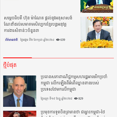
សម្តេចធិបតី ហ៊ុន ម៉ាណែត ផ្តល់នូវអនុសាសន៍
ណែនាំដល់សមាគមសិល្បករខ្មែរបន្តអនុវត្ត
ការងារសំខាន់ៗចំនួន៣
ព័ត៌មានជាតិ
ថ្ងៃអង្គារ ទី២ ខែកក្កដា ឆ្នាំ២០២៤​
639
ថ្មីបំផុត
ប្រធានសភាពាណិជ្ជកម្មសហរដ្ឋអាមេរិកប្រចាំ
កម្ពុជា លើកឡើងពីអំពើឈ្លានពានរបស់
ប្រទេសថៃមកលើកម្ពុជា
ថ្ងៃសុក្រ ទី១៩ ខែធ្នូ ឆ្នាំ២០២៥
829
ប្រមុខការទូតចិនព្រមានថា ជម្លោះកម្ពុជា-ថៃ