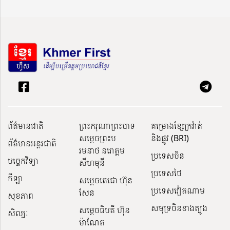
ព័ត៌មានជាតិ
ព្រះករុណាព្រះបាទ
គម្រោងខ្សែក្រវ៉ាត់
សម្តេចព្រះប
និងផ្លូវ (BRI)
ព័ត៌មានអន្តរជាតិ
រមនាថ នរោត្តម
ប្រទេសចិន
បច្ចេកវិទ្យា
សីហមុនី
ប្រទេសថៃ
កីឡា
សម្តេចតេជោ ហ៊ុន
ប្រទេសវៀតណាម
សែន
សុខភាព
សមុទ្រចិនខាងត្បូង
សម្ដេចធិបតី ហ៊ុន
សិល្បៈ
ម៉ាណែត