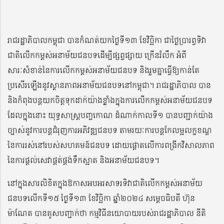
រាជរដ្ឋាភិបាលកម្ពុជា បានកំណត់យកថ្ងៃទី១៣ ខែវិច្ឆិកា ជាថ្ងៃប្រារព្ធទិវា
ជាតិលើកកម្ពស់អនាម័យជនបទដើម្បីផ្សព្វផ្សាយ ក្រើនរំលឹក អំពី
សារៈសំខាន់នៃការលើកកម្ពស់អនាម័យជនបទ និងរួមគ្នាធ្វើឱ្យកាន់តែ
ប្រសើរឡើងនូវស្ថានភាពអនាម័យជនបទនៅកម្ពុជា។ រាជរដ្ឋាភិបាល បាន
និងកំពុងបន្តយកចិត្តទុកដាក់យ៉ាងខ្លាំងក្នុងការលើកកម្ពស់អនាម័យជនបទ
ដែលក្នុងនោះ យុទ្ធសាស្រ្តបញ្ចកោណ ដំណាក់កាលទី១ បានបញ្ជាក់យ៉ាង
ច្បាស់នូវការបន្តជំរុញការអភិវឌ្ឍជនបទ តាមរយៈការបន្តកែលម្អលក្ខខណ្ឌ
នៃការរស់នៅរបស់សហគមន៍ជនបទ ដោយផ្តោតលើការពង្រីកវិសាលភាព
នៃការផ្តល់សេវាផ្គត់ផ្គង់ទឹកស្អាត និងអនាម័យជនបទ។
នៅក្នុងសារលិខិតក្នុងឱកាសអបអរសាទរទិវាជាតិលើកកម្ពស់អនាម័យ
ជនបទលើកទី១៥ ថ្ងៃទី១៣ ខែវិច្ឆិកា ឆ្នាំ២០២៤ សម្តេចធិបតី ហ៊ុន
ម៉ាណែត បានគូសបញ្ជាក់ថា កម្មវិធីនយោបាយរបស់រាជរដ្ឋាភិបាល នីតិ