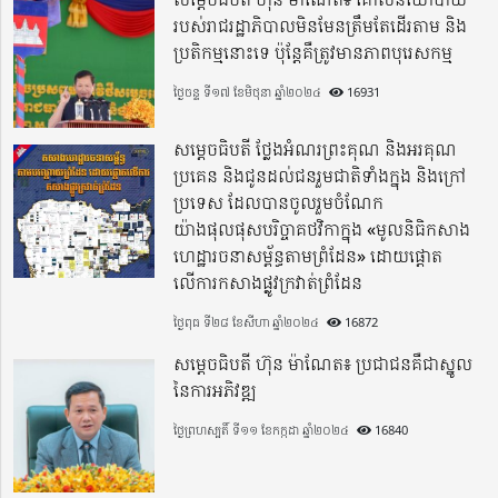
របស់រាជរដ្ឋាភិបាលមិនមែនត្រឹមតែដើរតាម និង
ប្រតិកម្មនោះទេ ប៉ុន្តែគឺត្រូវមានភាពបុរេសកម្ម
ថ្ងៃចន្ទ ទី១៧ ខែមិថុនា ឆ្នាំ២០២៤
16931
សម្តេចធិបតី ថ្លែងអំណរព្រះគុណ និងអរគុណ
ប្រគេន និងជូនដល់ជនរួមជាតិទាំងក្នុង​ និងក្រៅ
ប្រទេស​ ដែលបានចូលរួមចំណែក
យ៉ាងផុលផុសបរិច្ចាគថវិកាក្នុង «មូលនិធិកសាង
ហេដ្ឋារចនាសម្ព័ន្ធតាមព្រំដែន» ដោយផ្ដោត
លើការកសាងផ្លូវក្រវាត់ព្រំដែន
ថ្ងៃពុធ ទី២៨ ខែសីហា ឆ្នាំ២០២៤
16872
សម្តេចធិបតី ហ៊ុន ម៉ាណែត៖ ប្រជាជនគឺជាស្នូល
នៃការអភិវឌ្ឍ
ថ្ងៃព្រហស្បតិ៍ ទី១១ ខែកក្កដា ឆ្នាំ២០២៤
16840