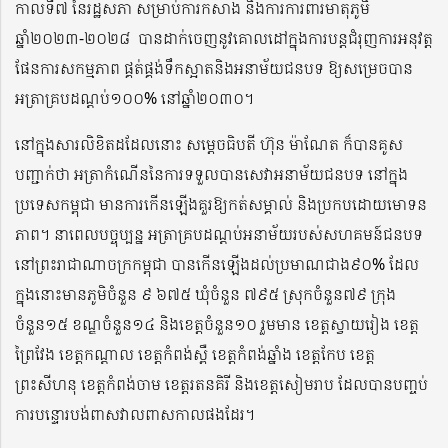
កាលទី៧ នៃរដ្ឋសភា សម្រាប់ការកសាង និងការការពារមាតុភូមិ
ឆ្នាំ២០២៣-២០២៨
បានដាក់ចេញនូវគោលដៅក្នុងការបន្តជំរុញការអនុវត្ត
ផែនការសកម្មភាព ផ្គត់ផ្គង់ទឹកស្អាតនិងអនាម័យជនបទ ឱ្យសម្រេចបាន
អត្រាគ្របដណ្តប់១០០% នៅឆ្នាំ២០៣០។
នៅក្នុងសារលិខិតដដែលនោះ សម្តេចធិបតី ហ៊ុន ម៉ាណែត ក៏បានគូស
បញ្ជាក់ថា អត្រាកំណើននៃការទទួលបានសេវាអនាម័យជនបទ នៅក្នុង
ប្រទេសកម្ពុជា មានការកើនឡើងគួរឱ្យកត់សម្គាល់ និងប្រកបដោយមោទន
ភាព។ នាពេលបច្ចុប្បន្ន អត្រាគ្របដណ្តប់អនាម័យរបស់សហគមន៍ជនបទ
នៅព្រះរាជាណាចក្រកម្ពុជា បានកើនឡើងដល់ប្រមាណជាង៩០% ដែល
ក្នុងនោះមានភូមិចំនួន ៩ ៦៧៥ ឃុំចំនួន ៧៩៥ ស្រុកចំនួន៧៩ ក្រុង
ចំនួន១៥ ខណ្ឌចំនួន១៤ និងខេត្តចំនួន១០ រួមមាន ខេត្តស្វាយរៀង ខេត្ត
ព្រៃវែង ខេត្តកណ្តាល ខេត្តកំពង់ស្ពឺ ខេត្តកំពង់ឆ្នាំង ខេត្តកែប ខេត្ត
ព្រះសីហនុ ខេត្តកំពង់ចាម ខេត្តរតនគិរី និងខេត្តសៀមរាប ដែលបានបញ្ចប់
ការបន្ទោរបង់ពាសវាលពាសកាលផងដែរ។