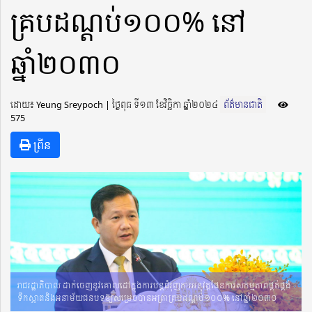
គ្របដណ្តប់១០០% នៅ
ឆ្នាំ២០៣០
ដោយ៖ Yeung Sreypoch ​​ | ថ្ងៃពុធ ទី១៣ ខែវិច្ឆិកា ឆ្នាំ២០២៤
ព័ត៌មានជាតិ
575
ព្រីន
រាជរដ្ឋាភិបាល ដាក់ចេញនូវគោលដៅក្នុងការបន្តជំរុញការអនុវត្តផែនការសកម្មភាពផ្គត់ផ្គង់
ទឹកស្អាតនិងអនាម័យជនបទឱ្យសម្រេចបានអត្រាគ្របដណ្តប់១០០% នៅឆ្នាំ២០៣០