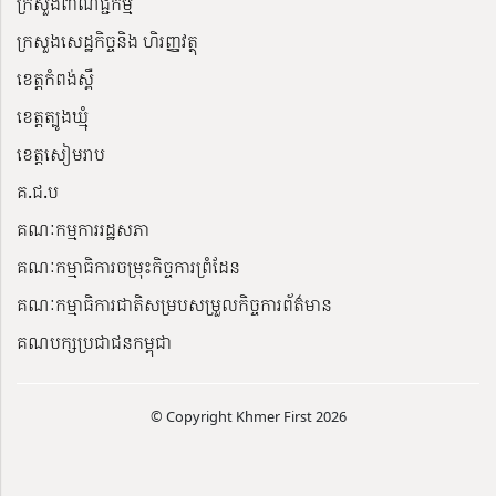
ក្រសួងពាណិជ្ជកម្ម
ក្រសួងសេដ្ឋកិច្ចនិង ហិរញ្ញវត្ថុ
ខេត្តកំពង់ស្ពឺ
ខេត្តត្បូងឃ្មុំ
ខេត្តសៀមរាប
គ.ជ.ប
គណៈកម្មការរដ្ឋសភា
គណៈកម្មាធិការចម្រុះកិច្ចការព្រំដែន
គណៈកម្មាធិការជាតិសម្របសម្រួលកិច្ចការព័ត៌មាន
គណបក្សប្រជាជនកម្ពុជា
© Copyright Khmer First 2026