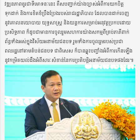
វឌ្ឍនភាពគួរជាទីមោទនៈនេះ គឺសបញ្ជាក់យ៉ាងច្បាស់អំពីការយកចិត្ត
ទុកដាក់ និងការខិតខំប្រឹងប្រែងរបស់រាជរដ្ឋាភិបាល ដែលបានដាក់ចេញ
នូវគោលនយោបាយ យុទ្ធសាស្រ្ត និងយន្តការសម្រាប់អនុវត្តប្រកបដោយ
ប្រសិទ្ធភាព ក៏ដូចជាមានការចូលរួមសហការយ៉ាងសកម្មពីគ្រប់ភាភីពាក់
ព័ន្ធទាំងអស់ក្នុងវិស័យអនាម័យជនបទ រួមទាំងការចូលរួមរបស់ប្រជា
ពលរដ្ឋនៅតាមតំបន់ជនបទ ជាពិសេស ក៏បានឆ្លុះបញ្ចាំងអំពីការកើនឡើង
នូវកម្រិតយល់ដឹងអំពីសារៈសំខាន់នៃការប្រតិបត្តិអនាម័យជនបទផងដែរ៕