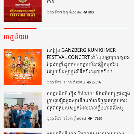
ចាន់
ថ្ងៃពុធ ទី១៧ ខែធ្នូ ឆ្នាំ២០២៥
800
ពេញនិយម
សង្វៀន GANZBERG KUN KHMER
FESTIVAL CONCERT នាំកំពូលអ្នកប្រយុទ្ធគុន
ខ្មែរជាច្រើនរូបមកចួបគ្នាលើសង្វៀនគុនខ្មែរ
តែមួយដ៏អស្ចារ្យលើទឹកដីខេត្តបាត់ដំបង
ថ្ងៃពុធ ទី១៦ ខែតុលា ឆ្នាំ២០២៤
27316
សម្តេចធិបតី ហ៊ុន ម៉ាណែត៖ ទិវាអតីតយុទ្ធជនក្នុង
ប្រារព្ធឡើងក្នុងស្មារតីចងចាំជានិច្ចនូវគុណូបការៈ
ឧត្តុងឧត្តមរបស់អ្នកដែលបានធ្វើមហាពលីកម្ម
ថ្ងៃពុធ ទី២៦ ខែមិថុនា ឆ្នាំ២០២៤
17920
សម្តេចធិបតី ហ៊ុន ម៉ាណែត៖ គោលនយោបាយ