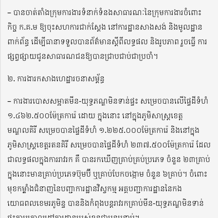
– បានចាត់តាំងក្រុមការងារទំនាក់ទំនងសាធារណៈនៃក្រុមការងារចំពោះ
កិច្ច ក.គ.ម ឱ្យចុះសហការជាក់ស្តែង នៅការដ្ឋានសាងសង់ និងមូលដ្ឋាន
ពាក់ព័ន្ធ ដើម្បីធានាទទួលបានព័ត៌មានស្តីពីលទ្ធផល និងរូបភាព រួចធ្វើ ការ
ផ្សព្វផ្សាយជូនសាធារណជនឱ្យបានជ្រាបជាប់ជាប្រចាំ។
២. ការងារកសាងហេដ្ឋារចនាសម្ព័ន្ធ
– ការងារបោសសម្អាតមីន-យុទ្ធភណ្ឌមិនទាន់ផ្ទះ សម្រេចបានលើផ្ទៃដីទំហំ
១.៤៦២.៥០០ម៉ែត្រការ៉េ ដោយ ក្នុងនោះ នៅក្នុងភូមិសាស្ត្រខេត្ត
មណ្ឌលគិរី សម្រេចបានផ្ទៃដីទំហំ ១.២២៥.០០០ម៉ែត្រការ៉េ និងនៅក្នុង
ភូមិសាស្ត្រខេត្តរតនគិរី សម្រេចបានផ្ទៃដីទំហំ ២៣៧.៥០០ម៉ែត្រការ៉េ ដែល
ជាលទ្ធផលក្នុងការរាវរក គឺ បានរកឃើញគ្រាប់គ្រប់ប្រភេទ ចំនួន ២៣គ្រាប់
ក្នុងនោះមានគ្រាប់ប្រភេទប៊ុមប៊ី ឬគ្រាប់បែកចង្កោម ចំនួន ៦គ្រាប់។ ចំពោះ
មុខកម្លាំងជំនាញនៃបញ្ជាការដ្ឋានវិស្វកម្ម អគ្គបញ្ជាការដ្ឋាននៃកង
យោធពលខេមរភូមិន្ទ បាននិងកំពុងបន្តរាវរកគ្រាប់មីន-យុទ្ធភណ្ឌមិនទាន់
ផ្ទុះតាមគោលដៅការដ្ឋានរបស់ខ្លួនជាបន្តបន្ទាប់។