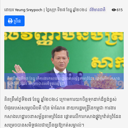
ដោយ៖ Yeung Sreypoch ​​ | ថ្ងៃសុក្រ ទី២៧ ខែធ្នូ ឆ្នាំ២០២៤
ព័ត៌មានជាតិ
615
ព្រីន
គិតត្រឹមថ្ងៃទី២៧ ខែធ្នូ តើការងារកសាងហេដ្ឋារចនាសម្ព័ន្ធតាមព្រំដែន ផ្ដោតលើការកសាង
ផ្លូវក្រវ៉ាត់ព្រំដែន សម្រេចបានសមិទ្ធផលអ្វីខ្លះ?
គិតត្រឹមថ្ងៃទី២៧ ខែធ្នូ ឆ្នាំ២០២៤ ក្រោមការយកចិត្ដទុកដាក់ដ៏ខ្ពង់ខ្ពស់
បំផុតរបស់សម្ដេចធិបតី ហ៊ុន ម៉ាណែត នាយករដ្ឋមន្រ្ដីនៃកម្ពុជា ការងារ
កសាងហេដ្ឋារចនាសម្ព័ន្ធតាមព្រំដែន ផ្ដោតលើការកសាងផ្លូវក្រវ៉ាត់ព្រំដែន
សម្រេចបានសមិទ្ធផលជាច្រើនគួរឱ្យកត់សម្គាល់។