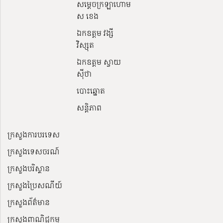
សម្ដេចក្រឡាហោម
ស ខេង
ឯកឧត្តម វង្សី
វិស្សុត
ឯកឧត្តម ស្វាយ
ស៊ីថា
បោះឆ្នោត
សន្តិភាព
ក្រសួងការបរទេស
ក្រសួងទេសចរណ៍
ក្រសួងបរិស្ថាន
ក្រសួងប្រៃសណីយ៍
ក្រសួងព័ត៌មាន
ក្រសួងពាណិជ្ជកម្ម