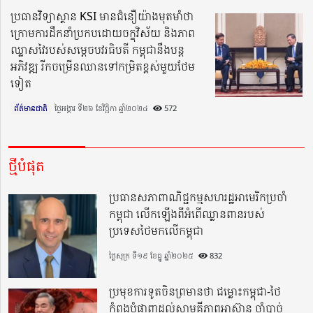
ប្រធានវិទ្យាស្ថាន KSI មានជំនឿយ៉ាងមុតមាំថា
ក្រោមការដឹកនាំប្រកបដោយចក្ខុវិស័យ និងភាព
ឈ្លាសវៃរបស់សម្ដេចបវរធិបតី កម្ពុជានឹងបន្ត
អភិវឌ្ឍ រីកចម្រើនឈានទៅកម្រិតខ្ពស់មួយថែម
ទៀត
ព័ត៌មានជាតិ
ថ្ងៃអង្គារ ទី២៦ ខែវិច្ឆិកា ឆ្នាំ២០២៤​
572
ថ្មីបំផុត
ប្រធានសភាពាណិជ្ជកម្មសហរដ្ឋអាមេរិកប្រចាំ
កម្ពុជា លើកឡើងពីអំពើឈ្លានពានរបស់
ប្រទេសថៃមកលើកម្ពុជា
ថ្ងៃសុក្រ ទី១៩ ខែធ្នូ ឆ្នាំ២០២៥
832
ប្រមុខការទូតចិនព្រមានថា ជម្លោះកម្ពុជា-ថៃ
កំពុងបំផ្លាញដល់សាមគ្គីភាពអាស៊ាន ចាំបាច់