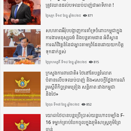
ត្រូវឈានដល់បទឈប់បាញ់ជាអាទិភាព !
ថ្ងៃសុក្រ ទី១៩ ខែធ្នូ ឆ្នាំ២០២៥
871
សហភាពអឺរ៉ុបបង្ហាញការគាំទ្រចំពោះកម្ពុជាក្នុង
ការងារមនុស្សធម៌ និងបន្តតាមដាន អំពីស្ថាន
ការណ៍វិវត្តន៍នៃជម្លោះតាមព្រំដែនដោយយកចិត្ត
ទុកដាក់ខ្ពស់
ថ្ងៃព្រហស្បតិ៍ ទី១៨ ខែធ្នូ ឆ្នាំ២០២៥
815
ក្រសួងការពារជាតិ៖ ថៃនៅតែបន្តរំលោភ
បំពានលើបទឈប់បាញ់ និង«សេចក្តីថ្លែងការណ៍
រួមស្តីពីកិច្ចព្រមព្រៀង សន្តិភាព រវាងកម្ពុជា
និងថៃ»
ថ្ងៃពុធ ទី១៧ ខែធ្នូ ឆ្នាំ២០២៥
852
យោធាថៃបានបន្តប្រើប្រាស់យន្តហោះចម្បាំង F-
16 ទម្លាក់គ្រាប់បែកចូលក្នុងភូមិសាស្ត្រភូមិព្រៃ
ចាន់