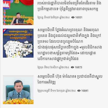
របស់រាជរដ្ឋាភិបាលមិនមែនត្រឹមតែដើរតាម និង
ប្រតិកម្មនោះទេ ប៉ុន្តែគឺត្រូវមានភាពបុរេសកម្ម
ថ្ងៃចន្ទ ទី១៧ ខែមិថុនា ឆ្នាំ២០២៤
16931
សម្តេចធិបតី ថ្លែងអំណរព្រះគុណ និងអរគុណ
ប្រគេន និងជូនដល់ជនរួមជាតិទាំងក្នុង​ និងក្រៅ
ប្រទេស​ ដែលបានចូលរួមចំណែក
យ៉ាងផុលផុសបរិច្ចាគថវិកាក្នុង «មូលនិធិកសាង
ហេដ្ឋារចនាសម្ព័ន្ធតាមព្រំដែន» ដោយផ្ដោត
លើការកសាងផ្លូវក្រវាត់ព្រំដែន
ថ្ងៃពុធ ទី២៨ ខែសីហា ឆ្នាំ២០២៤
16873
សម្តេចធិបតី ហ៊ុន ម៉ាណែត៖ ប្រជាជនគឺជាស្នូល
នៃការអភិវឌ្ឍ
ថ្ងៃព្រហស្បតិ៍ ទី១១ ខែកក្កដា ឆ្នាំ២០២៤
16841