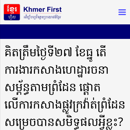
គិតត្រឹមថ្ងៃទី២៧ ខែធ្នូ តើ
ការងារកសាងហេដ្ឋារចនា
សម្ព័ន្ធតាមព្រំដែន ផ្ដោត
លើការកសាងផ្លូវក្រវ៉ាត់ព្រំដែន
សម្រេចបានសមិទ្ធផលអ្វីខ្លះ?