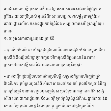
យោងតាមសេចក្ដីប្រកាសព័ត៌មាន វឌ្ឍនភាពការងារសាងសង់ផ្លូវក្រវាត់
ព្រំដែន ដោយប្រើប្រាស់ មូលនិធិកសាងហេដ្ឋារចនាសម្ព័ន្ធតាមព្រំដែន
ដោយផ្តោតលើការកសាងផ្លូវក្រវាត់ព្រំដែន សម្រេចបានសមិទ្ធជាច្រើនរួម
មាន៖
១, លទ្ធផលការងារគ្រប់គ្រងមូលនិធិ
– បានបិទដំណើរការទាំងស្រុងនូវគណនីធនាគារផ្សេងៗដែលទទួលថវិកា
មូលនិធិ និងរៀបចំរក្សាទុកកញ្ចប់ ថវិកាមូលនិធិក្នុងគណនីធនាគារ
ប្រកបដោយសុវត្ថិភាព និងមានគណនេយ្យភាពត្រឹមត្រូវ។
– បានបង្កើតនូវរបៀបរបបការងារប្រតិបត្តិ សម្រាប់កិច្ចការហិរញ្ញវត្ថុក្នុង
ដំណើរការគ្រប់គ្រងមូលនិធិ សំដៅ ធានាដល់ការគ្រប់គ្រងថវិកាមូលនិធិឱ្យ
បានត្រឹមត្រូវ មានការទទួលខុសត្រូវខ្ពស់ ប្រសិទ្ធភាព តម្លាភាព និង សន្សំ
សំចៃ ដែលជាការឆ្លើយតបនឹងសេចក្តីទុកចិត្តដ៏ខ្ពង់ខ្ពស់ពីរាជរដ្ឋាភិបាល និង
សមានចិត្តប្រជាពលរដ្ឋ ដែលបានចូលរួមបរិច្ចាគនៅក្នុងមូលនិធិ។