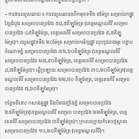
– ការងារឈូសឆាយ ៖ ការឈូសឆាយបើកមុខទទឹង ៥ម៉ែត្រ សម្រាប់រកផ្លូវ
ខ្សែដំបូង សម្រេចបានប្រវែង ៥៨,៥គីឡូម៉ែត្រ (ខេត្តមណ្ឌលគិរី សម្រេច
បានប្រវែង ៤៩គីឡូម៉ែត្រ, ខេត្តរតនគិរី សម្រេចបានប្រវែង ៩,៥គីឡូ
ម៉ែត្រ)។ ឈូសផ្លូវទទឹង ២០ម៉ែត្រ សម្រាប់រកអ័ក្សផ្លូវ លុបជ្រលងអូរ បន្ទាប
ចំណោទភ្នំ សម្រេចបានប្រវែង ៣៦,៦០គីឡូម៉ែត្រ (ខេត្តមណ្ឌលគិរី
សម្រេចបានប្រវែង ២៧,៩០គីឡូម៉ែត្រ, ខេត្តរតនគិរី សម្រេចបានប្រវែង
៨,៧គីឡូម៉ែត្រ)។ ធ្វើប្រឡាយ សម្រេចបានប្រវែង ៣០,២០គីឡូម៉ែត្រ(ខេត្ត
មណ្ឌលគិរី សម្រេចបានប្រវែង ២២,៦០ គីឡូមែត្រ, ខេត្តរតនគិរី សម្រេច
បានប្រវែង ៧,៦០គីឡូមែត្រ)។
បន្ថែមពីនោះ កសាងតួផ្លូវ និងចិតជញ្ជាំងភ្នំ សម្រេចបានប្រវែង
២៥គីឡូម៉ែត្រ(ខេត្តមណ្ឌលគិរី សម្រេច បានប្រវែង ២២គីឡូម៉ែត្រ, ខេត្ត
រតនគិរី សម្រេចបានប្រវែង ៣គីឡូម៉ែត្រ)។ ក្រាលល្បាយកំទេចថ្មស្ថាពរ
សម្រេចបានប្រវែង ១០,២០គីឡូម៉ែត្រ (ខេត្តមណ្ឌលគិរី)។