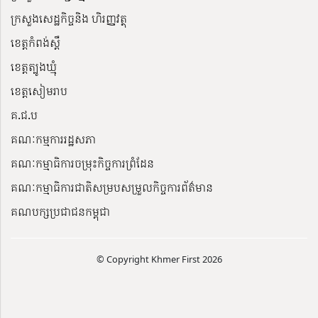
ក្រសួងសេដ្ឋកិច្ចនិង ហិរញ្ញវត្ថុ
ខេត្តកំពង់ស្ពឺ
ខេត្តត្បូងឃ្មុំ
ខេត្តសៀមរាប
គ.ជ.ប
គណៈកម្មការរដ្ឋសភា
គណៈកម្មាធិការចម្រុះកិច្ចការព្រំដែន
គណៈកម្មាធិការជាតិសម្របសម្រួលកិច្ចការព័ត៌មាន
គណបក្សប្រជាជនកម្ពុជា
© Copyright Khmer First 2026