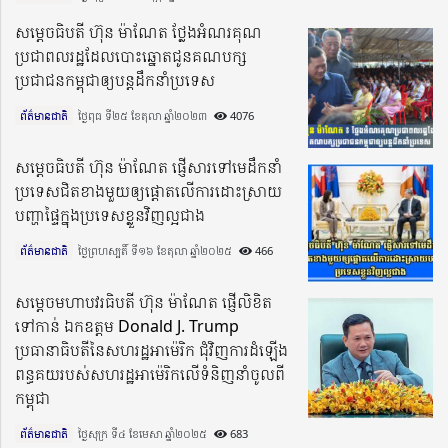
សម្តេចធិបតី ហ៊ុន ម៉ាណែត ថ្លែងអំណរគុណ
ប្រជាពលរដ្ឋដែលបោះឆ្នោតជូនគណបក្ស
ប្រជាជនកម្ពុជាឲ្យបន្តដឹកនាំប្រទេស
ព័ត៌មានជាតិ
ថ្ងៃពុធ ទី២៥ ខែតុលា ឆ្នាំ២០២៣​
4076
សម្ដេចធិបតី ហ៊ុន ម៉ាណែត ផ្ញើសារទៅមេដឹកនាំ
ប្រទេសជិតខាងមួយឲ្យផ្តោតលើការដោះស្រាយ
បញ្ហាផ្ទៃក្នុងប្រទេសខ្លួនវិញល្អជាង
ព័ត៌មានជាតិ
ថ្ងៃព្រហស្បតិ៍ ទី១៦ ខែតុលា ឆ្នាំ២០២៥​
466
សម្តេចមហាបវរធិបតី ហ៊ុន ម៉ាណែត ផ្ញើលិខិត
ទៅកាន់ ឯកឧត្តម Donald J. Trump
ប្រធានាធិបតីនៃសហរដ្ឋអាម៉េរិក ជុំវិញការដំឡើង
ពន្ធគយរបស់សហរដ្ឋអាម៉េរិកលើទំនិញនាំចូលពី
កម្ពុជា
ព័ត៌មានជាតិ
ថ្ងៃសុក្រ ទី៤ ខែមេសា ឆ្នាំ២០២៥​
683