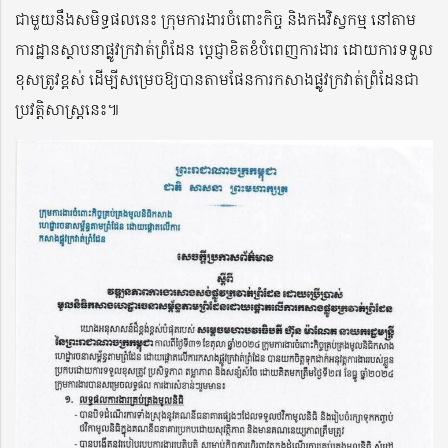
ជាមួយនឹងសមិទ្ធផលនេះ ក្រុមការងារចំពោះកិច្ច និងកងវិស្វកម្ម នៅតាម
ការដ្ឋានស្ថាបនាផ្លូវក្រវាត់ព្រំដែន ប្តេជ្ញាខិតខំបំពេញការងារ ដោយការទទួល
ខុសត្រូវខ្ពស់ ដើម្បីសម្រេចឱ្យបានតាមផែនការកសាងផ្លូវក្រវាត់ព្រំដែនជា
ប្រវត្តិសាស្ត្រនេះ៕