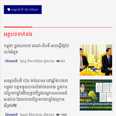
សម្ដេចធិបតី ហ៊ុន ម៉ាណែត
អត្ថបទទាក់ទង
កម្ពុជា ក្នុងសករាជ តេជោ-ធិបតី អាចធ្វើឱ្យថៃ
បាក់អំនួត
ព័ត៌មានជាតិ
ថ្ងៃចន្ទ ទី២៣ ខែមិថុនា ឆ្នាំ២០២៥​
521
សម្តេចធិបតី ហ៊ុន ម៉ាណែត៖ នៅឆ្នាំ២០២៣
កម្ពុជា បន្តទទួលបានលំដាប់លេខ២ ក្នុងការ
បរិច្ចាគកម្លាំងវីរយុទ្ធនារីក្នុងបណ្តាសហគមន៍
អាស៊ាន ដែលបានបរិច្ចាគកងកម្លាំងក្រោម
ឆ័ត្រUN
ព័ត៌មានជាតិ
ថ្ងៃសុក្រ ទី២៣ ខែកុម្ភៈ ឆ្នាំ២០២៤​
1304