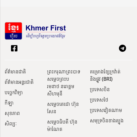
ព័ត៌មានជាតិ
ព្រះករុណាព្រះបាទ
គម្រោងខ្សែក្រវ៉ាត់
សម្តេចព្រះប
និងផ្លូវ (BRI)
ព័ត៌មានអន្តរជាតិ
រមនាថ នរោត្តម
ប្រទេសចិន
បច្ចេកវិទ្យា
សីហមុនី
ប្រទេសថៃ
កីឡា
សម្តេចតេជោ ហ៊ុន
ប្រទេសវៀតណាម
សែន
សុខភាព
សមុទ្រចិនខាងត្បូង
សម្ដេចធិបតី ហ៊ុន
សិល្បៈ
ម៉ាណែត