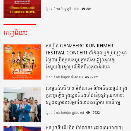
ថ្ងៃពុធ ទី១៧ ខែធ្នូ ឆ្នាំ២០២៥
804
ពេញនិយម
សង្វៀន GANZBERG KUN KHMER
FESTIVAL CONCERT នាំកំពូលអ្នកប្រយុទ្ធគុន
ខ្មែរជាច្រើនរូបមកចួបគ្នាលើសង្វៀនគុនខ្មែរ
តែមួយដ៏អស្ចារ្យលើទឹកដីខេត្តបាត់ដំបង
ថ្ងៃពុធ ទី១៦ ខែតុលា ឆ្នាំ២០២៤
27321
សម្តេចធិបតី ហ៊ុន ម៉ាណែត៖ ទិវាអតីតយុទ្ធជនក្នុង
ប្រារព្ធឡើងក្នុងស្មារតីចងចាំជានិច្ចនូវគុណូបការៈ
ឧត្តុងឧត្តមរបស់អ្នកដែលបានធ្វើមហាពលីកម្ម
ថ្ងៃពុធ ទី២៦ ខែមិថុនា ឆ្នាំ២០២៤
17922
សម្តេចធិបតី ហ៊ុន ម៉ាណែត៖ គោលនយោបាយ