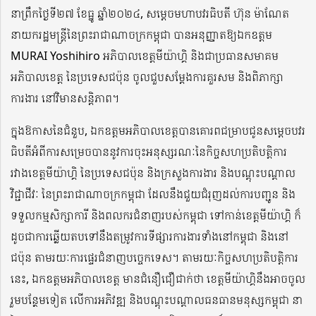
នាព្រឹកថ្ងៃទី២៧ ខែធ្នូ ឆ្នាំ២០២៤, សម្ដេចមហាបវរធិបតី ហ៊ុន ម៉ាណែត
នាយករដ្ឋមន្ត្រីនៃព្រះរាជាណាចក្រកម្ពុជា បានអនុញ្ញាតឱ្យឯកឧត្តម
MURAI Yoshihiro អភិបាលខេត្តមីយ៉ាហ្គិ និងជាប្រធានសមាគម
អភិបាលខេត្ត​ នៃប្រទេសជប៉ុន ចូលជួបសម្ដែងការគួរសម និងពិភាក្សា
ការងារ នៅវិមានសន្ដិភាព។
ក្នុងឱកាសនៃជំនួប, ឯកឧត្តមអភិបាលខេត្តបានគោរពជម្រាបជូនសម្ដេចបវរ
ធិបតីអំពីការសម្រេចបាននូវការចុះអនុស្សរណៈនៃកិច្ចសហប្រតិបត្តិការ
រវាងខេត្តមីយ៉ាហ្គិ នៃប្រទេសជប៉ុន​ និងក្រសួងការងារ និងបណ្ដុះបណ្ដាល
វិជ្ជាជីវៈ នៃព្រះរាជាណាចក្រកម្ពុជា ដែលនឹងជួយជំរុញដល់ការបញ្ជូន និង
ទទួលកម្មសិក្សាការី និងពលករជំនាញរបស់កម្ពុជា ទៅកាន់ខេត្តមីយ៉ាហ្គិ ក៏
ដូចជាការឆ្លើយតបទៅនឹងតម្រូវការទីផ្សារការងារទាំងនៅកម្ពុជា និងនៅ
ជប៉ុន តាមរយៈការផ្ទេរជំនាញបច្ចេកទេស។ តាមរយៈកិច្ចសហប្រតិបត្តិការ
នេះ, ឯកឧត្តមអភិបាលខេត្ត មានជំនឿជឿជាក់ថា ខេត្តមីយ៉ាហ្គិនឹងអាចចូល
រួមបន្ថែមទៀត លើការអភិវឌ្ឍ និងបណ្ដុះបណ្ដាលធនធានមនុស្សកម្ពុជា នា