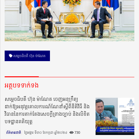
សម្ដេចធិបតី ហ៊ុន ម៉ាណែត
អត្ថបទទាក់ទង
សម្ដេចធិបតី ហ៊ុន ម៉ាណែត ចេញអនុក្រឹត្យ
ដាក់ឱ្យអនុវត្ដគោលការណ៍ណែនាំស្ដីពីនីតិវិធី និង
វិធាននៃការតាក់តែងសេចក្ដីព្រាងច្បាប់ និងលិខិត
បទដ្ឋានគតិយុត្ដ
ព័ត៌មានជាតិ
ថ្ងៃអង្គារ ទី៣០ ខែកក្កដា ឆ្នាំ២០២៤​
730