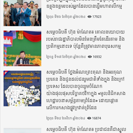
ឧត្តុងឧត្តមរបស់អ្នកដែលបានធ្វើមហាពលីកម្ម
ថ្ងៃពុធ ទី២៦ ខែមិថុនា ឆ្នាំ២០២៤
17923
សម្តេចធិបតី ហ៊ុន ម៉ាណែត៖ គោលនយោបាយ
របស់រាជរដ្ឋាភិបាលមិនមែនត្រឹមតែដើរតាម និង
ប្រតិកម្មនោះទេ ប៉ុន្តែគឺត្រូវមានភាពបុរេសកម្ម
ថ្ងៃចន្ទ ទី១៧ ខែមិថុនា ឆ្នាំ២០២៤
16932
សម្តេចធិបតី ថ្លែងអំណរព្រះគុណ និងអរគុណ
ប្រគេន និងជូនដល់ជនរួមជាតិទាំងក្នុង​ និងក្រៅ
ប្រទេស​ ដែលបានចូលរួមចំណែក
យ៉ាងផុលផុសបរិច្ចាគថវិកាក្នុង «មូលនិធិកសាង
ហេដ្ឋារចនាសម្ព័ន្ធតាមព្រំដែន» ដោយផ្ដោត
លើការកសាងផ្លូវក្រវាត់ព្រំដែន
ថ្ងៃពុធ ទី២៨ ខែសីហា ឆ្នាំ២០២៤
16874
សម្តេចធិបតី ហ៊ុន ម៉ាណែត៖ ប្រជាជនគឺជាស្នូល