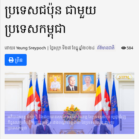
ប្រទេសជប៉ុន ជាមួយ
ប្រទេសកម្ពុជា
ដោយ៖ Yeung Sreypoch ​​ | ថ្ងៃសុក្រ ទី២៧ ខែធ្នូ ឆ្នាំ២០២៤
ព័ត៌មានជាតិ
584
ព្រីន
អភិបាលខេត្ត មីយ៉ាហ្គិ និងជាប្រធានសមាគមអភិបាលខេត្ត នៃប្រទេសជប៉ុន ប្ដេជ្ញាជំរុញ
កិច្ចសហប្រតិបត្តិការបន្ថែមទៀត រវាងបណ្ដាខេត្តនានា នៃប្រទេសជប៉ុន ជាមួយ
ប្រទេសកម្ពុជា