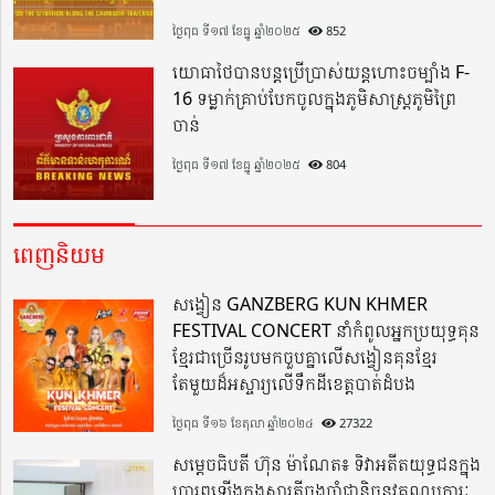
ថ្ងៃពុធ ទី១៧ ខែធ្នូ ឆ្នាំ២០២៥
852
យោធាថៃបានបន្តប្រើប្រាស់យន្តហោះចម្បាំង F-
16 ទម្លាក់គ្រាប់បែកចូលក្នុងភូមិសាស្ត្រភូមិព្រៃ
ចាន់
ថ្ងៃពុធ ទី១៧ ខែធ្នូ ឆ្នាំ២០២៥
804
ពេញនិយម
សង្វៀន GANZBERG KUN KHMER
FESTIVAL CONCERT នាំកំពូលអ្នកប្រយុទ្ធគុន
ខ្មែរជាច្រើនរូបមកចួបគ្នាលើសង្វៀនគុនខ្មែរ
តែមួយដ៏អស្ចារ្យលើទឹកដីខេត្តបាត់ដំបង
ថ្ងៃពុធ ទី១៦ ខែតុលា ឆ្នាំ២០២៤
27322
សម្តេចធិបតី ហ៊ុន ម៉ាណែត៖ ទិវាអតីតយុទ្ធជនក្នុង
ប្រារព្ធឡើងក្នុងស្មារតីចងចាំជានិច្ចនូវគុណូបការៈ