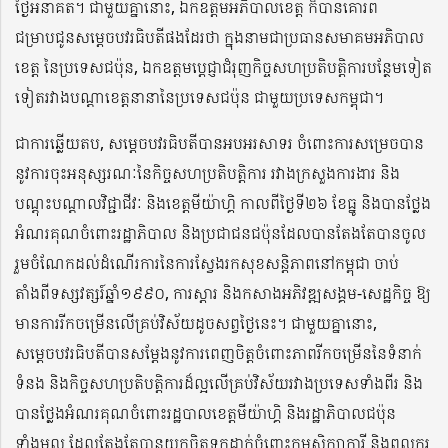
ថ្ងៃអនាគត។ ជាមួយគ្នានោះ, ឯកឧត្តមអភិបាលខេត្ត ក៏បានគោរព
ជម្រាបជូនសម្ដេចបវរធិបតីផងដែរថា ក្នុងនាមជាប្រធានសមាគមអភិបាល
ខេត្ត នៃប្រទេសជប៉ុន, ឯកឧត្តមប្ដេជ្ញាជំរុញកិច្ចសហប្រតិបត្តិការបន្ថែមទៀត
ទៀតរវាងបណ្ដាខេត្តនានានៃប្រទេសជប៉ុន ជាមួយប្រទេសកម្ពុជា។
ជាការឆ្លើយតប, សម្ដេចបវរធិបតីបានអបអរសាទរ ចំពោះការសម្រេចបាន
នូវការចុះអនុស្សរណៈនៃកិច្ចសហប្រតិបត្តិការ រវាងក្រសួងការងារ និង
បណ្ដុះបណ្ដាលវិជ្ជាជីវៈ និងខេត្តមីយ៉ាហ្គិ កាលពីថ្ងៃទី២៦​ ខែធ្នូ និងបានថ្លែង
អំណរគុណចំពោះរដ្ឋាភិបាល និងប្រជាជនជប៉ុនដែលបានតែងតែបានចូល
រួមចំណែកដល់ដំណើរការនៃការស្វែងរកសុខសន្តិភាពនៅកម្ពុជា ចាប់
តាំងពីទស្សវត្សរ៍ឆ្នាំ១៩៩០, ការស្ដារ និងកសាងអភិវឌ្ឍសង្គម-សេដ្ឋកិច្ច​ ឱ្យ
មានការរីកចម្រើនលើគ្រប់វិស័យដូចសព្វថ្ងៃនេះ។ ជាមួយគ្នានោះ,
សម្ដេចបវរធិបតីបានសម្ដែងនូវការពេញចិត្តចំពោះភាពរីកចម្រើននៃទំនាក់
ទំនង និងកិច្ចសហប្រតិបត្តិការដ៏ល្អលើគ្រប់វិស័យរវាងប្រទេសទាំងពីរ និង
បានថ្លែងអំណរគុណចំពោះរដ្ឋបាលខេត្តមីយ៉ាហ្គិ និងរដ្ឋាភិបាលជប៉ុន​
ទាំងមូល ដែលតែងតែបានយកចិត្តទុកដាក់ចំពោះកម្មសិក្សាការី និងពលករ