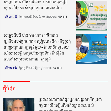
សម្តេចធិបតី ហ៊ុន ម៉ាណែត ៖ ភាពអត់ធ្មត់រៀន
សូត្រ នាំឱ្យការសិក្សាទទួលបានជោគជ័យ
ព័ត៌មានជាតិ
ថ្ងៃព្រហស្បតិ៍ ទី១៥ ខែកុម្ភៈ ឆ្នាំ២០២៤​
814
សម្ដេចធិបតី ហ៊ុន ម៉ាណែត៖ វេទិការាជ
រដ្ឋាភិបាល-ផ្នែកឯកជន ប្រៀបបាននឹង «កិច្ចប្រជុំ
ពេញអង្គគណៈរដ្ឋមន្ត្រីមួយ» ដែលបើកទូលាយ
ហើយសេចក្ដីសម្រេចនៃអង្គវេទិកា គឺស្មើនឹង
សេចក្ដីសម្រេចរបស់គណៈរដ្ឋមន្ត្រី
ព័ត៌មានជាតិ
ថ្ងៃចន្ទ ទី១៣ ខែវិច្ឆិកា ឆ្នាំ២០២៣​
884
ថ្មីបំផុត
ប្រធានសភាពាណិជ្ជកម្មសហរដ្ឋអាមេរិកប្រចាំ
កម្ពុជា លើកឡើងពីអំពើឈ្លានពានរបស់