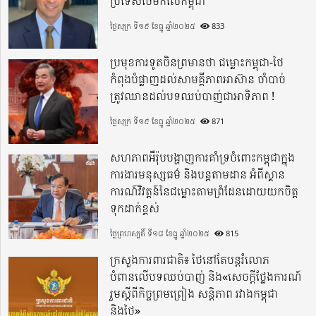
ប្រទេសថៃមកលើកម្ពុជា
ថ្ងៃសុក្រ ទី១៩ ខែធ្នូ ឆ្នាំ២០២៥
833
ប្រមុខការទូតចិនព្រមានថា ជម្លោះកម្ពុជា-ថៃ
កំពុងបំផ្លាញដល់សាមគ្គីភាពអាស៊ាន ចាំបាច់
ត្រូវឈានដល់បទឈប់បាញ់ជាអាទិភាព !
ថ្ងៃសុក្រ ទី១៩ ខែធ្នូ ឆ្នាំ២០២៥
871
សហភាពអឺរ៉ុបបង្ហាញការគាំទ្រចំពោះកម្ពុជាក្នុង
ការងារមនុស្សធម៌ និងបន្តតាមដាន អំពីស្ថាន
ការណ៍វិវត្តន៍នៃជម្លោះតាមព្រំដែនដោយយកចិត្ត
ទុកដាក់ខ្ពស់
ថ្ងៃព្រហស្បតិ៍ ទី១៨ ខែធ្នូ ឆ្នាំ២០២៥
815
ក្រសួងការពារជាតិ៖ ថៃនៅតែបន្តរំលោភ
បំពានលើបទឈប់បាញ់ និង«សេចក្តីថ្លែងការណ៍
រួមស្តីពីកិច្ចព្រមព្រៀង សន្តិភាព រវាងកម្ពុជា
និងថៃ»