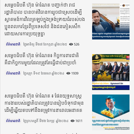
សម្តេចធិបតី ហ៊ុន ម៉ាណែត បញ្ជាក់ថា រាជ
រដ្ឋាភិបាល បានចាត់វិធានការរួចជាស្រេចដើម្បី
ស្វាគមន៍ការវិលត្រឡប់ក្នុងទ្រង់ទ្រាយធំរបស់បង
ប្អូនពលករខ្មែរពីប្រទេសថៃ និងជនភៀសសឹក
ដោយសារការប្រយុទ្ធគ្នា
ព័ត៌មានជាតិ
ថ្ងៃអាទិត្យ ទី២៧ ខែកក្កដា ឆ្នាំ២០២៥​
526
សម្តេចធិបតី ហ៊ុន ម៉ាណែត៖ កិច្ចការពារជាតិ
គឺជាកិច្ចការមួយដែលត្រូវតែធ្វើជាប់ជាប្រចាំ
ព័ត៌មានជាតិ
ថ្ងៃសុក្រ ទី១៩ ខែមេសា ឆ្នាំ២០២៤​
1939
សម្តេចធិបតី ហ៊ុន ម៉ាណែត ៖ ផែនយុទ្ធសាស្ត្រ
ការងាររបស់រដ្ឋាភិបាលត្រូវបានរៀបចំទុកជាមុន
ដើម្បីឆ្លើយតបទៅនឹងតម្រូវការនាពេលអនាគត
ព័ត៌មានជាតិ
ថ្ងៃព្រហស្បតិ៍ ទី២២ ខែកុម្ភៈ ឆ្នាំ២០២៤​
1611