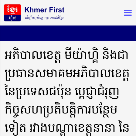
អភិបាលខេត្ត មីយ៉ាហ្គិ និងជា
ប្រធានសមាគមអភិបាលខេត្ត
នៃប្រទេសជប៉ុន ប្ដេជ្ញាជំរុញ
កិច្ចសហប្រតិបត្តិការបន្ថែម
ទៀត រវាងបណ្ដាខេត្តនានា នៃ