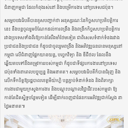
ជំនាញកម្ពុជា ដែលកំពុងរស់នៅ និងបម្រើការងារ​ នៅប្រទេសជប៉ុន។
សម្ដេចបវរធិបតីបានគូសបញ្ជាក់ថា អនុស្សរណៈនៃកិច្ចសហប្រតិបត្តិការ
នេះ នឹងបន្តចូលរួមចំណែកដល់ការពង្រឹង និងពង្រីកកិច្ចសហប្រតិបត្តិការ
រវាងប្រទេសទាំងពីរឱ្យកាន់តែរឹងមាំថែមទៀត ជាពិសេសទំនាក់ទំនងរវាង
ប្រជាជននិងប្រជាជន ក៏ដូចជាចូលរួមពង្រឹង និងអភិវឌ្ឍធនធានមនុស្សនៅ
កម្ពុជា លើជំនាញផ្នែកយានយន្ត, បច្ចេកវិទ្យា និង​ ឌីជីថល ដែលនឹង
ឆ្លើយតបទៅនឹងតម្រូវការរបស់កម្ពុជា ក៏ដូចជាទីផ្សារការងារនៅប្រទេស
ជប៉ុនទាំងនាពេលបច្ចុប្បន្ន និងអនាគត។ សម្ដេចបវរធិបតីក៏បានជំរុញ និង
លើកទឹកចិត្តឱ្យរដ្ឋបាលខេត្តមីយ៉ាហ្គិ បន្តភ្ជាប់ទំនាក់ទំនង និងពិភាក្សា
ការងារជាមួយក្រសួងការងារ និងបណ្ដុះបណ្ដាលវិជ្ជាជីវៈរបស់កម្ពុជា ឱ្យ
កាន់តែជិតស្និទ្ធបន្ថែមទៀត ដេីម្បីដាក់ចេញជាផែនការអភិវឌ្ឍជាក់ស្ដែង នា
ថ្ងៃអនាគត៕