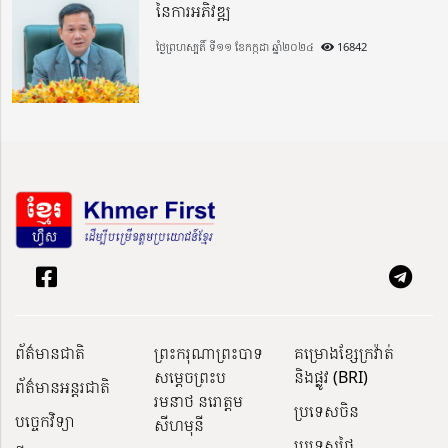
នៃការអភិវឌ្ឍ
ថ្ងៃព្រហស្បតិ៍ ទី១១ ខែកក្កដា ឆ្នាំ២០២៤
16842
ព័ត៌មានជាតិ
ព្រះករុណាព្រះបាទ
គម្រោងខ្សែក្រវ៉ាត់
សម្តេចព្រះប
និងផ្លូវ (BRI)
ព័ត៌មានអន្តរជាតិ
រមនាថ នរោត្តម
ប្រទេសចិន
បច្ចេកវិទ្យា
សីហមុនី
ប្រទេសថៃ