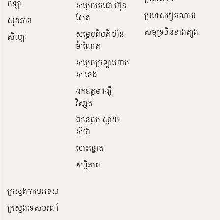
កីឡា
សម្តេចតេជោ ហ៊ុន
ប្រទេសវៀតណាម
សែន
សុខភាព
សមុទ្រចិនខាងត្បូង
សម្ដេចធិបតី ហ៊ុន
សិល្បៈ
ម៉ាណែត
សម្ដេចក្រឡាហោម
ស ខេង
ឯកឧត្តម វង្សី
វិស្សុត
ឯកឧត្តម ស្វាយ
ស៊ីថា
បោះឆ្នោត
សន្តិភាព
ក្រសួងការបរទេស
ក្រសួងទេសចរណ៍