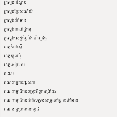
ក្រសួងបរិស្ថាន
ក្រសួងប្រៃសណីយ៍
ក្រសួងព័ត៌មាន
ក្រសួងពាណិជ្ជកម្ម
ក្រសួងសេដ្ឋកិច្ចនិង ហិរញ្ញវត្ថុ
ខេត្តកំពង់ស្ពឺ
ខេត្តត្បូងឃ្មុំ
ខេត្តសៀមរាប
គ.ជ.ប
គណៈកម្មការរដ្ឋសភា
គណៈកម្មាធិការចម្រុះកិច្ចការព្រំដែន
គណៈកម្មាធិការជាតិសម្របសម្រួលកិច្ចការព័ត៌មាន
គណបក្សប្រជាជនកម្ពុជា