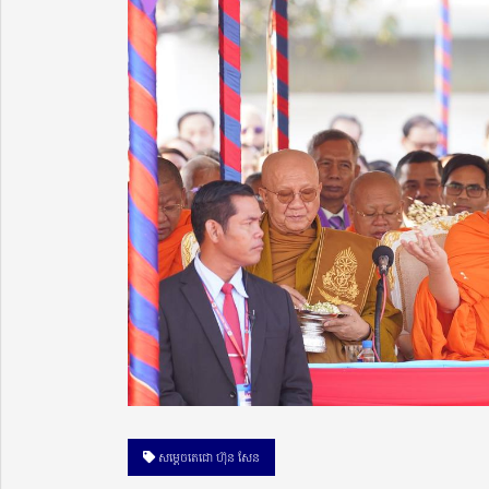
សម្តេចតេជោ ហ៊ុន សែន