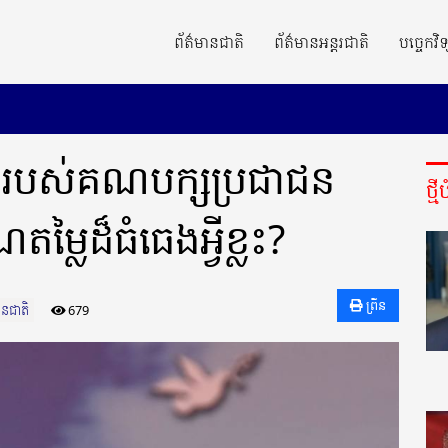
ព័ត៌មានជាតិ
ព័ត៌មានអន្តរជាតិ
បច្ចេកវិទ
របស់គណបក្សប្រជាជន
ថ្ម
ម្លៃដ៏ធំធេងអ្វីខ្លះ?
ព្រីន
ានជាតិ
679