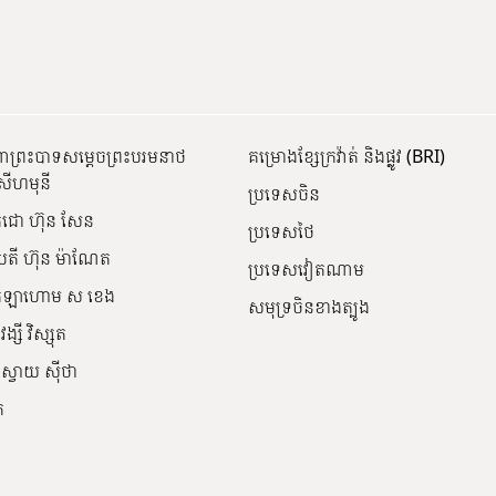
ណាព្រះបាទសម្តេចព្រះបរមនាថ
គម្រោងខ្សែក្រវ៉ាត់ និងផ្លូវ (BRI)
សីហមុនី
ប្រទេសចិន
េជោ ហ៊ុន សែន
ប្រទេសថៃ
បតី ហ៊ុន ម៉ាណែត
ប្រទេសវៀតណាម
ក្រឡាហោម ស ខេង
សមុទ្រចិនខាងត្បូង
ង្សី វិស្សុត
ស្វាយ ស៊ីថា
ត