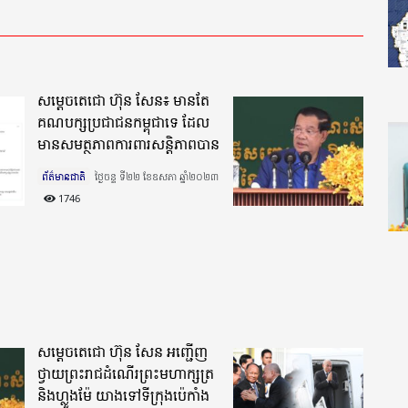
សម្តេចតេជោ ហ៊ុន សែន៖ មានតែ
គណបក្សប្រជាជនកម្ពុជាទេ ដែល
មានសមត្ថភាពការពារសន្តិភាពបាន
ព័ត៌មានជាតិ
ថ្ងៃចន្ទ ទី២២ ខែឧសភា ឆ្នាំ២០២៣​
1746
សម្ដេចតេជោ ហ៊ុន សែន អញ្ជើញ
ថ្វាយព្រះរាជដំណើរព្រះមហាក្សត្រ
និងហ្លួងម៉ែ យាងទៅទីក្រុងប៉េកាំង