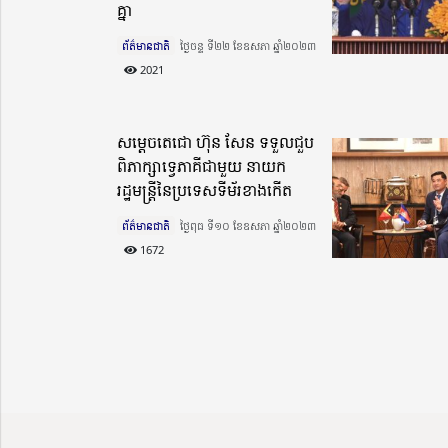
គ្នា
ព័ត៌មានជាតិ
ថ្ងៃចន្ទ ទី២២ ខែឧសភា ឆ្នាំ២០២៣​
2021
សម្តេចតេជោ ហ៊ុន សែន ទទួលជួប
ពិភាក្សាទ្វេភាគីជាមួយ នាយក
រដ្ឋមន្រ្តីនៃប្រទេសទីម័រខាងកើត
ព័ត៌មានជាតិ
ថ្ងៃពុធ ទី១០ ខែឧសភា ឆ្នាំ២០២៣​
1672