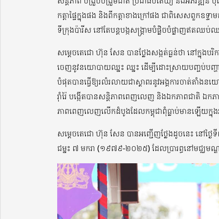
សន្តិភាព បង្រួបបង្រួមជាតិ ប្រជាធិបតេយ្យ និងអភិវឌ្ឍន
កត្តាផ្ទៃក្នុងផង និងពីកត្តាខាងក្រៅផង ជាពិសេសពួកឧទ្ទា
ទីក្រុងប៉ារីស នៅតែបន្តបង្កសង្គ្រាមបំផ្លិចបំផ្លាញឥតឈប់
សម្តេចតេជោ ហ៊ុន សែន បានថ្លែងសង្កត់ធ្ងន់ថា នៅក្នុងបរ
ចេញនូវនយោបាយឈ្នះ ឈ្នះ ដើម្បីដោះស្រាយបញ្ចប់បញ្ហាស
បំផុតបានធ្វើឱ្យរលំរលាយជាស្ថាពរនូវអង្គការចាត់តាំងនយ
រ៉ាំរ៉ៃ បង្កើតបានសន្តិភាពពេញលេញ និងឯកភាពជាតិ ឯកភាពទឹ
ភាពពេញលេញលើកដំបូងដែលកម្ពុជាពុំធ្លាប់មានឡើយក្នុងរយ
សម្តេចតេជោ ហ៊ុន សែន បានអញ្ជើញថ្លែងដូចនេះ នៅថ្ងៃទ
ជម្នះ ៧ មករា (១៩៧៩-២០២៥) ដែលប្រារព្ធនៅមជ្ឈមណ្ឌ