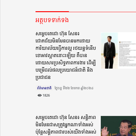
អត្ថបទទាក់ទង
សម្តេចតេជោ ហ៊ុន សែន៖
ជោគជ័យមិនមែនបានមកដោយ
ការិយាល័យធ្វើការល្អ រថយន្តទំនើប
ខោអាវស្អាតនោះឡើយ គឺបាន
ដោយសារប្រសិទ្ធភាពការងារ ដើម្បី
បម្រើដល់ផលប្រយោជន៍ជាតិ និង
ប្រជាជន
ព័ត៌មានជាតិ
ថ្ងៃចន្ទ ទី២២ ខែមករា ឆ្នាំ២០២៤​
1826
សម្តេចតេជោ ហ៊ុន សែន៖ សន្តិភាព
មិនមែនជាសត្រូវអ្នកណាទាំងអស់
ប៉ុន្តែសន្តិភាពជារបស់យើងទាំងអស់