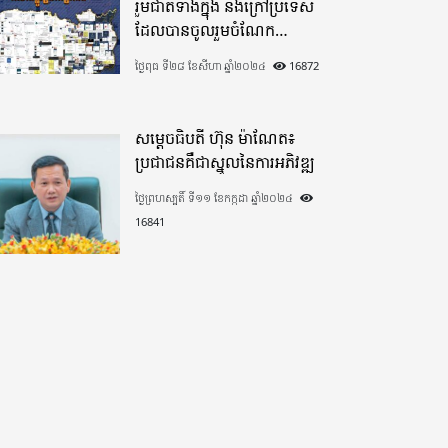
រួមជាតិទាំងក្នុង​ និងក្រៅប្រទេស​
ដែលបានចូលរួមចំណែក
យ៉ាងផុលផុសបរិច្ចាគថវិកាក្នុង
ថ្ងៃពុធ ទី២៨ ខែសីហា ឆ្នាំ២០២៤
16872
«មូលនិធិកសាងហេដ្ឋារចនាសម្ព័ន្ធ
តាមព្រំដែន» ដោយផ្ដោតលើការ
កសាងផ្លូវក្រវាត់ព្រំដែន
សម្តេចធិបតី ហ៊ុន ម៉ាណែត៖
ប្រជាជនគឺជាស្នូលនៃការអភិវឌ្ឍ
ថ្ងៃព្រហស្បតិ៍ ទី១១ ខែកក្កដា ឆ្នាំ២០២៤
16841