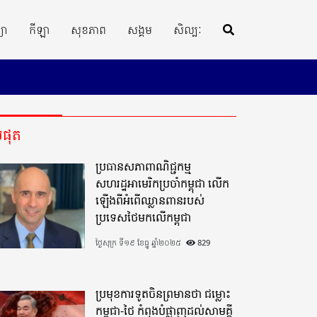
្យា
កីឡា
សុខភាព
សង្គម
សិល្បៈ
ីបំផុត
ប្រធានសភាពាណិជ្ជកម្ម
សហរដ្ឋអាមេរិកប្រចាំកម្ពុជា លើក
ឡើងពីអំពើឈ្លានពានរបស់
ប្រទេសថៃមកលើកម្ពុជា
ថ្ងៃសុក្រ ទី១៩ ខែធ្នូ ឆ្នាំ២០២៥
829
ប្រមុខការទូតចិនព្រមានថា ជម្លោះ
កម្ពុជា-ថៃ កំពុងបំផ្លាញដល់សាមគ្គី