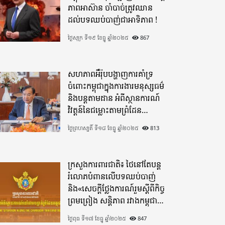
ភាពអាស៊ាន ចាំបាច់ត្រូវឈាន
ដល់បទឈប់បាញ់ជាអាទិភាព !
ថ្ងៃសុក្រ ទី១៩ ខែធ្នូ ឆ្នាំ២០២៥
867
សហភាពអឺរ៉ុបបង្ហាញការគាំទ្រ
ចំពោះកម្ពុជាក្នុងការងារមនុស្សធម៌
និងបន្តតាមដាន អំពីស្ថានការណ៍
វិវត្តន៍នៃជម្លោះតាមព្រំដែន
ដោយយកចិត្តទុកដាក់ខ្ពស់
ថ្ងៃព្រហស្បតិ៍ ទី១៨ ខែធ្នូ ឆ្នាំ២០២៥
813
ក្រសួងការពារជាតិ៖ ថៃនៅតែបន្ត
រំលោភបំពានលើបទឈប់បាញ់
និង«សេចក្តីថ្លែងការណ៍រួមស្តីពីកិច្ច
ព្រមព្រៀង សន្តិភាព រវាងកម្ពុជា
និងថៃ»
ថ្ងៃពុធ ទី១៧ ខែធ្នូ ឆ្នាំ២០២៥
847