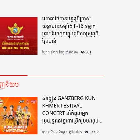
យោធាថៃបានបន្តប្រើប្រាស់
យន្តហោះចម្បាំង F-16 ទម្លាក់
គ្រាប់បែកចូលក្នុងភូមិសាស្ត្រភូមិ
ព្រៃចាន់
ថ្ងៃពុធ ទី១៧ ខែធ្នូ ឆ្នាំ២០២៥
801
េញនិយម
សង្វៀន GANZBERG KUN
KHMER FESTIVAL
CONCERT នាំកំពូលអ្នក
ប្រយុទ្ធគុនខ្មែរជាច្រើនរូបមកចួប
គ្នាលើសង្វៀនគុនខ្មែរតែមួយដ៏
ថ្ងៃពុធ ទី១៦ ខែតុលា ឆ្នាំ២០២៤
27317
អស្ចារ្យលើទឹកដីខេត្តបាត់ដំបង