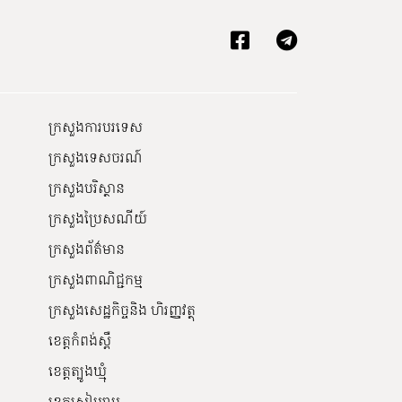
ក្រសួងការបរទេស
ក្រសួងទេសចរណ៍
ក្រសួងបរិស្ថាន
ក្រសួងប្រៃសណីយ៍
ក្រសួងព័ត៌មាន
ក្រសួងពាណិជ្ជកម្ម
ក្រសួងសេដ្ឋកិច្ចនិង ហិរញ្ញវត្ថុ
ខេត្តកំពង់ស្ពឺ
ខេត្តត្បូងឃ្មុំ
ខេត្តសៀមរាប