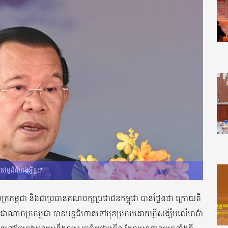
ដ៏ធំធេងអ្វីខ្លះ?
្រកម្ពុជា និងជាប្រធានគណបក្សប្រជាជនកម្ពុជា បានថ្លែងថា ក្រោយពី
ជាណាចក្រកម្ពុជា បានបន្តជំហានទៅមុខប្រកបដោយក្តីសង្ឃឹមលើមាគ៌ា