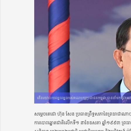
តើនយោបាយឈ្នះឈ្នះរបស់គណបក្សប្រជាជនកម្ពុជា បាននាំមកនូវគុណតម្លៃ
សម្តេចតេជោ ហ៊ុន សែន ប្រធានព្រឹទ្ធសភានៃព្រះរាជាណាចក
ការបោះឆ្នោតជាតិលើកទី១ នាខែឧសភា ឆ្នាំ១៩៩៣ ព្រះរា