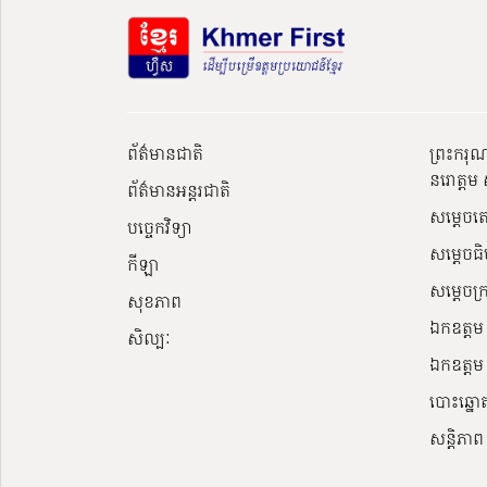
ព័ត៌មានជាតិ
ព្រះករុ
នរោត្តម 
ព័ត៌មានអន្តរជាតិ
សម្តេចត
បច្ចេកវិទ្យា
សម្ដេចធិ
កីឡា
សម្ដេច
សុខភាព
ឯកឧត្តម វ
សិល្បៈ
ឯកឧត្តម 
បោះឆ្នោ
សន្តិភាព