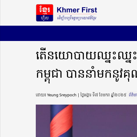
តើនយោបាយឈ្នះឈ្នះ
កម្ពុជា បាននាំមកនូវគុណត
ដោយ៖ Yeung Sreypoch ​​ | ថ្ងៃអង្គារ ទី៧ ខែមករា ឆ្នាំ២០២៥
ព័ត៌ម