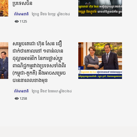
ប្រទេសចិន
ព័ត៌មានជាតិ
ថ្ងៃចន្ទ ទី២៦ ខែកុម្ភៈ ឆ្នាំ២០២៤​
1125
សម្ដេចតេជោ ហ៊ុន សែន ជឿ
ជាក់ថាគោលដៅ ១ពាន់លាន
ដុល្លារអាម៉េរិក នៃការផ្លាស់ប្តូរ
ពាណិជ្ជកម្មរវាងប្រទេសទាំងពីរ
(កម្ពុជា-តួកគី) នឹងអាចសម្រេច
បាននាពេលខាងមុខ
ព័ត៌មានជាតិ
ថ្ងៃចន្ទ ទី២៩ ខែមេសា ឆ្នាំ២០២៤​
1258