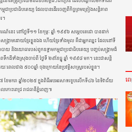
៍ ប៉ុន្តែនៅតែត្រូវប្រឈមនឹងឧបសគ្គធំៗជាច្រើន ដែលបណ្តាលមកទាំងពី
មកម្ពុជាប្រជាធិបតេយ្យ ដែលបានដើរចេញពីកិច្ចព្រមព្រៀងសន្តិភាព
ឈរ។
ិការណ៍នេះ នៅថ្ងៃទី១១ ខែកុម្ភៈ ឆ្នាំ ១៩៩៦ សម្តេចតេជោ បានដាក់
ង្គ្រាមដោយខ្មែរខ្លួនឯង ហើយខ្មែរទាំងមូល គឺជាអ្នកឈ្នះ ដែលនៅទី
ោបាយ និងយោធារបស់ពួកឧទ្ទាមកម្ពុជាប្រជាធិបតេយ្យ បញ្ចប់សង្គ្រាមដ៏
កដីទាំងស្រុងចាប់ពី ថ្ងៃទី ២៩ខែធ្នូ ឆ្នាំ ១៩៩៨ មក។ នេះជាសន្តិ
ៈពេលជាង ៥០០ឆ្នាំ ចុងក្រោយនៃប្រវត្តិសាស្ត្ររបស់ខ្លួន។
ព
ី៧ ខែមករា ឆ្នាំ២០២៥ ក្នុងពិធីអបអរសាទរខួបលើកទី៤៦ នៃទិវាជ័យ
លកោះពេជ្រ រាជធានីភ្នំពេញ៕