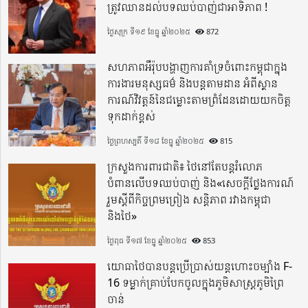
ត្រូវឈានដល់បទឈប់បាញ់ជាអាទិភាព !
ថ្ងៃសុក្រ ទី១៩ ខែធ្នូ ឆ្នាំ២០២៥
872
សហភាពអឺរ៉ុបបង្ហាញការគាំទ្រចំពោះកម្ពុជាក្នុង
ការងារមនុស្សធម៌ និងបន្តតាមដាន អំពីស្ថាន
ការណ៍វិវត្តន៍នៃជម្លោះតាមព្រំដែនដោយយកចិត្ត
ទុកដាក់ខ្ពស់
ថ្ងៃព្រហស្បតិ៍ ទី១៨ ខែធ្នូ ឆ្នាំ២០២៥
815
ក្រសួងការពារជាតិ៖ ថៃនៅតែបន្តរំលោភ
បំពានលើបទឈប់បាញ់ និង«សេចក្តីថ្លែងការណ៍
រួមស្តីពីកិច្ចព្រមព្រៀង សន្តិភាព រវាងកម្ពុជា
និងថៃ»
ថ្ងៃពុធ ទី១៧ ខែធ្នូ ឆ្នាំ២០២៥
853
យោធាថៃបានបន្តប្រើប្រាស់យន្តហោះចម្បាំង F-
16 ទម្លាក់គ្រាប់បែកចូលក្នុងភូមិសាស្ត្រភូមិព្រៃ
ចាន់