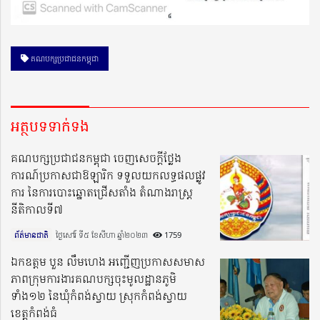
គណបក្សប្រជាជនកម្ពុជា
អត្ថបទទាក់ទង
គណបក្សប្រជាជនកម្ពុជា ចេញសេចក្តីថ្លែង
ការណ៍ប្រកាសជាឱឡារិក ទទួលយកលទ្ធផលផ្លូវ
ការ នៃការបោះឆ្នោតជ្រើសតាំង តំណាងរាស្ត្រ
នីតិកាលទី៧
ព័ត៌មានជាតិ
ថ្ងៃសៅរ៍ ទី៥ ខែសីហា ឆ្នាំ២០២៣​
1759
ឯកឧត្តម បួន លឹមហេង អញ្ជើញប្រកាសសមាស
ភាពក្រុមការងារគណបក្សចុះមូលដ្ឋានភូមិ
ទាំង១២ នៃឃុំកំពង់ស្វាយ ស្រុកកំពង់ស្វាយ
ខេត្តកំពង់ធំ