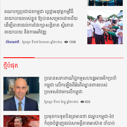
គណបក្សប្រជាជនកម្ពុជា ប្តេជ្ញាអនុវត្តកម្មវិធី
នយោបាយរបស់ខ្លួន ឱ្យបានសម្រេចជោគជ័យ
ដើម្បីធានាដល់ការថែរក្សាសន្តិភាព ស្ថិរភាព
នយោបាយ និងការអភិវឌ្ឍ
ព័ត៌មានជាតិ
ថ្ងៃសុក្រ ទី១៧ ខែឧសភា ឆ្នាំ២០២៤​
1558
ថ្មីបំផុត
ប្រធានសភាពាណិជ្ជកម្មសហរដ្ឋអាមេរិកប្រចាំ
កម្ពុជា លើកឡើងពីអំពើឈ្លានពានរបស់
ប្រទេសថៃមកលើកម្ពុជា
ថ្ងៃសុក្រ ទី១៩ ខែធ្នូ ឆ្នាំ២០២៥
833
ប្រមុខការទូតចិនព្រមានថា ជម្លោះកម្ពុជា-ថៃ
កំពុងបំផ្លាញដល់សាមគ្គីភាពអាស៊ាន ចាំបាច់