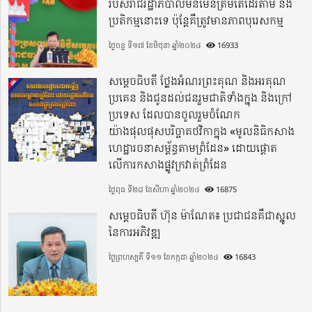
របស់រាជរដ្ឋាភិបាលមិនមែនត្រឹមតែដើរតាម និង
ប្រតិកម្មនោះទេ ប៉ុន្តែគឺត្រូវមានភាពបុរេសកម្ម
ថ្ងៃចន្ទ ទី១៧ ខែមិថុនា ឆ្នាំ២០២៤
16933
សម្តេចធិបតី ថ្លែងអំណរព្រះគុណ និងអរគុណ
ប្រគេន និងជូនដល់ជនរួមជាតិទាំងក្នុង​ និងក្រៅ
ប្រទេស​ ដែលបានចូលរួមចំណែក
យ៉ាងផុលផុសបរិច្ចាគថវិកាក្នុង «មូលនិធិកសាង
ហេដ្ឋារចនាសម្ព័ន្ធតាមព្រំដែន» ដោយផ្ដោត
លើការកសាងផ្លូវក្រវាត់ព្រំដែន
ថ្ងៃពុធ ទី២៨ ខែសីហា ឆ្នាំ២០២៤
16875
សម្តេចធិបតី ហ៊ុន ម៉ាណែត៖ ប្រជាជនគឺជាស្នូល
នៃការអភិវឌ្ឍ
ថ្ងៃព្រហស្បតិ៍ ទី១១ ខែកក្កដា ឆ្នាំ២០២៤
16843