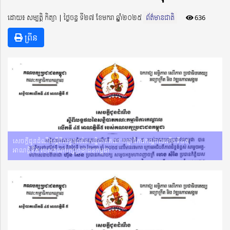
ដោយ៖ សម្បត្តិ កិត្យា ​​ | ថ្ងៃចន្ទ ទី២៧ ខែមករា ឆ្នាំ២០២៥
ព័ត៌មានជាតិ
636
ព្រីន
សេចក្តីជូនដំណឹងស្តីពីលទ្ធផលនៃសន្និបាតគណៈកម្មាធិការកណ្តាលលើកទី៤៥
អាណត្តិទី៥ របស់គណបក្សប្រជាជនកម្ពុជា