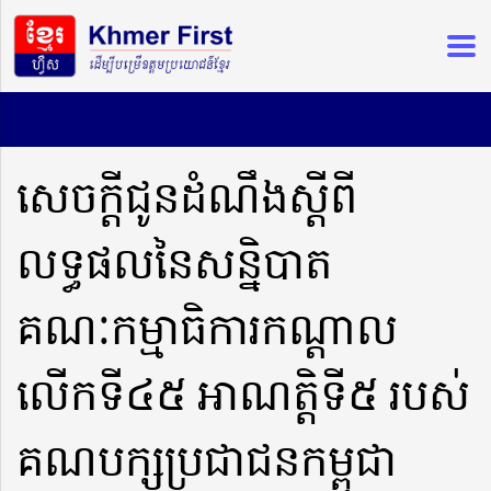
សេចក្តីជូនដំណឹងស្តីពី
លទ្ធផលនៃសន្និបាត
គណៈកម្មាធិការកណ្តាល
លើកទី៤៥ អាណត្តិទី៥ របស់
គណបក្សប្រជាជនកម្ពុជា