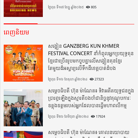
ថ្ងៃពុធ ទី១៧ ខែធ្នូ ឆ្នាំ២០២៥
805
ពេញនិយម
សង្វៀន GANZBERG KUN KHMER
FESTIVAL CONCERT នាំកំពូលអ្នកប្រយុទ្ធគុន
ខ្មែរជាច្រើនរូបមកចួបគ្នាលើសង្វៀនគុនខ្មែរ
តែមួយដ៏អស្ចារ្យលើទឹកដីខេត្តបាត់ដំបង
ថ្ងៃពុធ ទី១៦ ខែតុលា ឆ្នាំ២០២៤
27323
សម្តេចធិបតី ហ៊ុន ម៉ាណែត៖ ទិវាអតីតយុទ្ធជនក្នុង
ប្រារព្ធឡើងក្នុងស្មារតីចងចាំជានិច្ចនូវគុណូបការៈ
ឧត្តុងឧត្តមរបស់អ្នកដែលបានធ្វើមហាពលីកម្ម
ថ្ងៃពុធ ទី២៦ ខែមិថុនា ឆ្នាំ២០២៤
17924
សម្តេចធិបតី ហ៊ុន ម៉ាណែត៖ គោលនយោបាយ