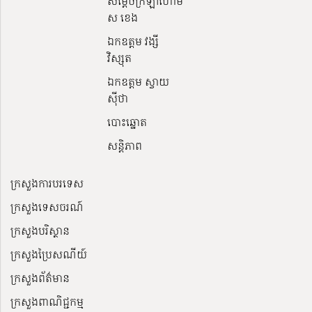
សម្ដេចក្រឡាហោម
ស ខេង
ឯកឧត្តម វង្សី
វិស្សុត
ឯកឧត្តម ស្វាយ
ស៊ីថា
បោះឆ្នោត
សន្តិភាព
ក្រសួងការបរទេស
ក្រសួងទេសចរណ៍
ក្រសួងបរិស្ថាន
ក្រសួងប្រៃសណីយ៍
ក្រសួងព័ត៌មាន
ក្រសួងពាណិជ្ជកម្ម