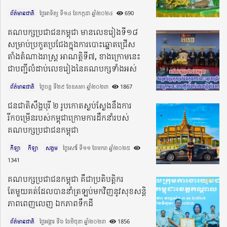
ព័ត៌មានជាតិ
ថ្ងៃអាទិត្យ ទី១៤ ខែកក្កដា ឆ្នាំ២០២៤​
690
គណបក្សប្រជាជនកម្ពុជា មានលេខរៀងទី១៨
សម្រាប់ប្រកួតប្រជែងក្នុងការបោះឆ្នោតជ្រើស
តាំងតំណាងរាស្រ្ត អាណត្តិទី៧, ខាងក្រោមនេះ
ជាបញ្ជីលំដាប់លេខរៀងនៃគណបក្សទាំងអស់
ព័ត៌មានជាតិ
ថ្ងៃចន្ទ ទី២៩ ខែឧសភា ឆ្នាំ២០២៣​
1867
ជនជាតិសឹង្ហបុរី ២ រូបកោតស្ងប់ស្ងែងនឹងការ
រីកចម្រើនរបស់កម្ពុជាក្រោមការដឹកនាំរបស់
គណបក្សប្រជាជនកម្ពុជា
កីឡា
កីឡា
សង្គម
ថ្ងៃសៅរ៍ ទី១១ ខែមករា ឆ្នាំ២០២៥​
1341
គណបក្សប្រជាជនកម្ពុជា គឺជាប្រតិបត្តិករ
តែមួយគត់ដែលបាននាំត្រឡប់មកវិញនូវសុខសន្តិ
ភាពពេញលេញ ឯកភាពទឹកដី
ព័ត៌មានជាតិ
ថ្ងៃអង្គារ ទី៦ ខែមិថុនា ឆ្នាំ២០២៣​
1856