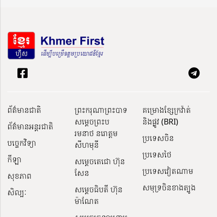
ព័ត៌មានជាតិ
ព្រះករុណាព្រះបាទ
គម្រោងខ្សែក្រវ៉ាត់
សម្តេចព្រះប
និងផ្លូវ (BRI)
ព័ត៌មានអន្តរជាតិ
រមនាថ នរោត្តម
ប្រទេសចិន
បច្ចេកវិទ្យា
សីហមុនី
ប្រទេសថៃ
កីឡា
សម្តេចតេជោ ហ៊ុន
ប្រទេសវៀតណាម
សែន
សុខភាព
សមុទ្រចិនខាងត្បូង
សម្ដេចធិបតី ហ៊ុន
សិល្បៈ
ម៉ាណែត