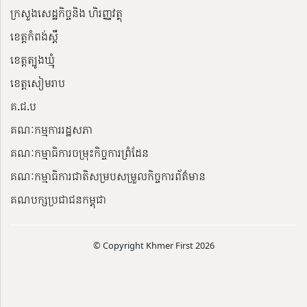
ក្រសួងសេដ្ឋកិច្ចនិង ហិរញ្ញវត្ថុ
ខេត្តកំពង់ស្ពឺ
ខេត្តត្បូងឃ្មុំ
ខេត្តសៀមរាប
គ.ជ.ប
គណៈកម្មការរដ្ឋសភា
គណៈកម្មាធិការចម្រុះកិច្ចការព្រំដែន
គណៈកម្មាធិការជាតិសម្របសម្រួលកិច្ចការព័ត៌មាន
គណបក្សប្រជាជនកម្ពុជា
© Copyright Khmer First 2026