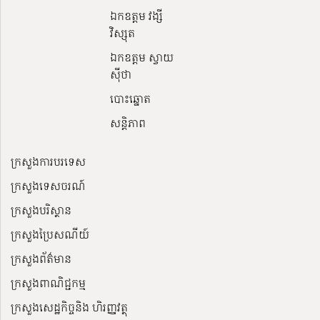
ឯកឧត្តម វង្សី
វិស្សុត
ឯកឧត្តម ស្វាយ
ស៊ីថា
បោះឆ្នោត
សន្តិភាព
ក្រសួងការបរទេស
ក្រសួងទេសចរណ៍
ក្រសួងបរិស្ថាន
ក្រសួងប្រៃសណីយ៍
ក្រសួងព័ត៌មាន
ក្រសួងពាណិជ្ជកម្ម
ក្រសួងសេដ្ឋកិច្ចនិង ហិរញ្ញវត្ថុ