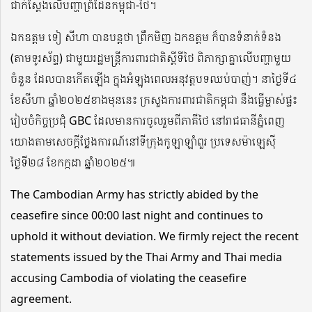
ជាក់ស្តែងលើបញ្ហាព្រំដែនកម្ពុជា-ថៃ។
ឯកឧត្តម ទៀ សីហា បានបន្តថា ព្រឹកមិញ ឯកឧត្តម ក៏បានទំនាក់ទំនង
(តាមទូរស័ព្ទ) ជាមួយរដ្ឋមន្ត្រីការពារជាតិស្តីទីថៃ ពិភាក្សាគ្នាលើបញ្ហាមួយ
ចំនួន ដែលបានកើតឡើង ក្នុងអំឡុងពេលអនុវត្តបទឈប់បាញ់។ នាថ្ងៃទី៤
ខែសីហា ឆ្នាំ២០២៥ខាងមុននេះ ក្រសួងការពារជាតិកម្ពុជា នឹងធ្វើម្ចាស់ផ្ទះ
រៀបចំកិច្ចប្រជុំ GBC ដែលមានការចូលរួមពីភាគីថៃ នៅរាជធានីភ្នំពេញ
យោងតាមសេចក្តីថ្លែងការណ៍នៅទីក្រុងកូឡាឡាំពួរ ប្រទេសម៉ាឡេស៊ី
ថ្ងៃទី២៨ ខែកក្កដា ឆ្នាំ២០២៥៕
The Cambodian Army has strictly abided by the
ceasefire since 00:00 last night and continues to
uphold it without deviation. We firmly reject the recent
statements issued by the Thai Army and Thai media
accusing Cambodia of violating the ceasefire
agreement.