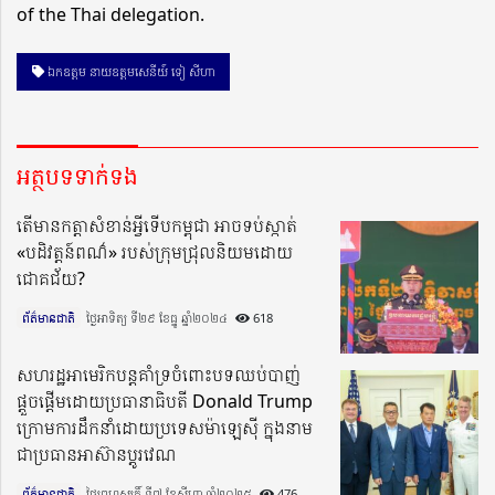
of the Thai delegation.
ឯកឧត្តម នាយឧត្តមសេនីយ៍ ទៀ សីហា
អត្ថបទទាក់ទង
តើមានកត្តាសំខាន់អ្វីទើបកម្ពុជា អាចទប់ស្កាត់
«បដិវត្តន៍ពណ៌» របស់ក្រុមជ្រុលនិយមដោយ
ជោគជ័យ?
ព័ត៌មានជាតិ
ថ្ងៃអាទិត្យ ទី២៩ ខែធ្នូ ឆ្នាំ២០២៤​
618
សហរដ្ឋអាមេរិកបន្តគាំទ្រចំពោះបទឈប់បាញ់
ផ្តួចផ្តើមដោយប្រធានាធិបតី Donald Trump
ក្រោមការដឹកនាំដោយប្រទេសម៉ាឡេស៊ី ក្នុងនាម
ជាប្រធានអាស៊ានប្តូរវេណ
ព័ត៌មានជាតិ
ថ្ងៃព្រហស្បតិ៍ ទី៧ ខែសីហា ឆ្នាំ២០២៥​
476