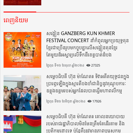
ពេញនិយម
សង្វៀន GANZBERG KUN KHMER
FESTIVAL CONCERT នាំកំពូលអ្នកប្រយុទ្ធគុន
ខ្មែរជាច្រើនរូបមកចួបគ្នាលើសង្វៀនគុនខ្មែរ
តែមួយដ៏អស្ចារ្យលើទឹកដីខេត្តបាត់ដំបង
ថ្ងៃពុធ ទី១៦ ខែតុលា ឆ្នាំ២០២៤
27325
សម្តេចធិបតី ហ៊ុន ម៉ាណែត៖ ទិវាអតីតយុទ្ធជនក្នុង
ប្រារព្ធឡើងក្នុងស្មារតីចងចាំជានិច្ចនូវគុណូបការៈ
ឧត្តុងឧត្តមរបស់អ្នកដែលបានធ្វើមហាពលីកម្ម
ថ្ងៃពុធ ទី២៦ ខែមិថុនា ឆ្នាំ២០២៤
17926
សម្តេចធិបតី ហ៊ុន ម៉ាណែត៖ គោលនយោបាយ
របស់រាជរដ្ឋាភិបាលមិនមែនត្រឹមតែដើរតាម និង
ប្រតិកម្មនោះទេ ប៉ុន្តែគឺត្រូវមានភាពបុរេសកម្ម