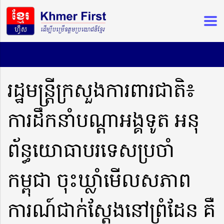
រដ្ឋមន្រ្តីក្រសួងការពារជាតិ៖
ការដឹកនាំបណ្តាអង្គទូត អនុ
ព័ន្ធយោធាបរទេសប្រចាំ
កម្ពុជា ចុះឃ្លាំមើលសភាព
ការណ៍ជាក់ស្តែងនៅព្រំដែន គឺ