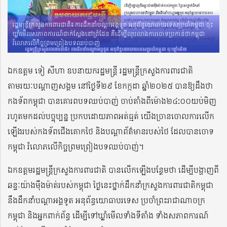
រដ្ឋមន្រ្តីក្រសួងការពារជាតិ៖ ការដឹកនាំបណ្តាអង្គទូត អនុព័ន្ធយោធាបរទេសប្រចាំកម្ពុជា ចុះ
ឃ្លាំមើលសភាពការណ៍ជាក់ស្តែងនៅព្រំដែន គឺដើម្បីលុបលាងការចោទប្រកាន់ថាកម្ពុជា
រំលោភលើកិច្ចព្រមព្រៀងបទឈប់បាញ់
ឯកឧត្តម ទៀ សីហា ឧបនាយករដ្ឋមន្រ្តី រដ្ឋមន្រ្តីក្រសួងការពារជាតិ
តាមរយៈបណ្តាញសង្គម នៅថ្ងៃទី២៩ ខែកក្កដា ឆ្នាំ២០២៥ បានឱ្យដឹងថា
កងទ័ពកម្ពុជា បានគោរពបទឈប់បាញ់ ចាប់តាំងពីម៉ោង២៤:០០យប់មិញ
រហូតមកដល់បច្ចុប្បន្ន ប្រកបដោយភាពអត់ធ្មត់ យើងច្រានចោលការលើក
ឡើងរបស់កងទ័ពជើងគោកថៃ និងបណ្តាព័ត៌មានរបស់ថៃ ដែលបានចោទ
កម្ពុជា រំលោភលើកិច្ចព្រមព្រៀងបទឈប់បាញ់។
ឯកឧត្តមរដ្ឋមន្រ្តីក្រសួងការពារជាតិ បានលើកឡើងបន្ថែមថា ដើម្បីបង្ហាញពី
ឆន្ទៈយ៉ាងម៉ឺងម៉ាត់របស់កម្ពុជា ថ្ងៃនេះថ្នាក់ដឹកនាំក្រសួងការពារជាតិកម្ពុជា
នឹងដឹកនាំបណ្តាអង្គទូត អនុព័ន្ធយោធាបរទេស ប្រចាំព្រះរាជាណាចក្រ
កម្ពុជា និងអ្នកពាក់ព័ន្ធ ដើម្បីទៅឃ្លាំមើលទាំងទីតាំង ទាំងសភាពការណ៍