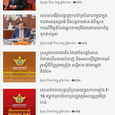
ថ្ងៃសុក្រ ទី១៩ ខែធ្នូ ឆ្នាំ២០២៥
872
សហភាពអឺរ៉ុបបង្ហាញការគាំទ្រចំពោះកម្ពុជាក្នុង
ការងារមនុស្សធម៌ និងបន្តតាមដាន អំពីស្ថាន
ការណ៍វិវត្តន៍នៃជម្លោះតាមព្រំដែនដោយយកចិត្ត
ទុកដាក់ខ្ពស់
ថ្ងៃព្រហស្បតិ៍ ទី១៨ ខែធ្នូ ឆ្នាំ២០២៥
818
ក្រសួងការពារជាតិ៖ ថៃនៅតែបន្តរំលោភ
បំពានលើបទឈប់បាញ់ និង«សេចក្តីថ្លែងការណ៍
រួមស្តីពីកិច្ចព្រមព្រៀង សន្តិភាព រវាងកម្ពុជា
និងថៃ»
ថ្ងៃពុធ ទី១៧ ខែធ្នូ ឆ្នាំ២០២៥
854
យោធាថៃបានបន្តប្រើប្រាស់យន្តហោះចម្បាំង F-
16 ទម្លាក់គ្រាប់បែកចូលក្នុងភូមិសាស្ត្រភូមិព្រៃ
ចាន់
ថ្ងៃពុធ ទី១៧ ខែធ្នូ ឆ្នាំ២០២៥
806