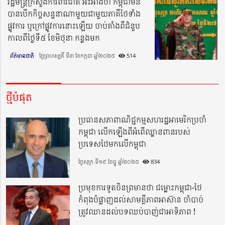
រដ្ឋមន្ត្រីក្រសួងការពារជាតិ អះអាងថា កម្ពុជាមិន
បានបើកកិច្ចសន្ទនាណាមួយជាមួយភាគីថៃទាំង
ផ្លូវការ ឬក្រៅផ្លូវការនោះឡើយ ចាប់តាំងពីជំនួប
កាលពីថ្ងៃទី៥ ខែមិថុនា កន្លងមក
ព័ត៌មានជាតិ
ថ្ងៃព្រហស្បតិ៍ ទី៣ ខែកក្កដា ឆ្នាំ២០២៥​
514
ថ្មីបំផុត
ប្រធានសភាពាណិជ្ជកម្មសហរដ្ឋអាមេរិកប្រចាំ
កម្ពុជា លើកឡើងពីអំពើឈ្លានពានរបស់
ប្រទេសថៃមកលើកម្ពុជា
ថ្ងៃសុក្រ ទី១៩ ខែធ្នូ ឆ្នាំ២០២៥
834
ប្រមុខការទូតចិនព្រមានថា ជម្លោះកម្ពុជា-ថៃ
កំពុងបំផ្លាញដល់សាមគ្គីភាពអាស៊ាន ចាំបាច់
ត្រូវឈានដល់បទឈប់បាញ់ជាអាទិភាព !