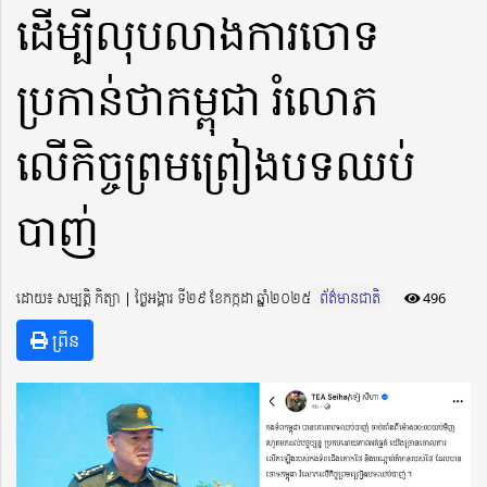
ដើម្បីលុបលាងការចោទ
ប្រកាន់ថាកម្ពុជា រំលោភ
លើកិច្ចព្រមព្រៀងបទឈប់
បាញ់
ដោយ៖ សម្បត្តិ កិត្យា ​​ | ថ្ងៃអង្គារ ទី២៩ ខែកក្កដា ឆ្នាំ២០២៥
ព័ត៌មានជាតិ
496
ព្រីន