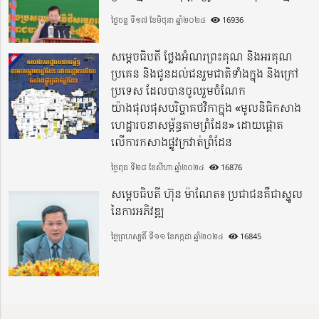
ថ្ងៃចន្ទ ទី១៧ ខែមិថុនា ឆ្នាំ២០២៤
16936
សម្តេចធិបតី ថ្លែងអំណរព្រះគុណ និងអរគុណ
ប្រគេន និងជូនដល់ជនរួមជាតិទាំងក្នុង​ និងក្រៅ
ប្រទេស​ ដែលបានចូលរួមចំណែក
យ៉ាងផុលផុសបរិច្ចាគថវិកាក្នុង «មូលនិធិកសាង
ហេដ្ឋារចនាសម្ព័ន្ធតាមព្រំដែន» ដោយផ្ដោត
លើការកសាងផ្លូវក្រវាត់ព្រំដែន
ថ្ងៃពុធ ទី២៨ ខែសីហា ឆ្នាំ២០២៤
16876
សម្តេចធិបតី ហ៊ុន ម៉ាណែត៖ ប្រជាជនគឺជាស្នូល
នៃការអភិវឌ្ឍ
ថ្ងៃព្រហស្បតិ៍ ទី១១ ខែកក្កដា ឆ្នាំ២០២៤
16845