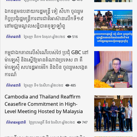
ឯកឧត្តមឧបនាយករដ្ឋមន្ត្រី ទៀ សីហា ចូលរួម
កិច្ចប្រជុំរដ្ឋមន្ត្រីការពារជាតិអាស៊ានលើកទី១៩
នៅមជ្ឈមណ្ឌលសន្និបាតគូឡាឡាំពួ
ព័ត៌មានជាតិ
ថ្ងៃសុក្រ ទី៣១ ខែតុលា ឆ្នាំ២០២៥​
516
កម្ពុជាឯកភាពលើសំណើរបស់ថៃ ប្រជុំ GBC នៅ
ម៉ាឡេស៊ី និងស្នើឱ្យមានតំណាងប្រទេស ៣ គឺ
ម៉ាឡេស៊ី សហរដ្ឋអាម៉េរិក និងចិន ចូលរួមសង្កេត
ការណ៍
ព័ត៌មានជាតិ
ថ្ងៃសុក្រ ទី១ ខែសីហា ឆ្នាំ២០២៥​
485
Cambodia and Thailand Reaffirm
Ceasefire Commitment in High-
Level Meeting Hosted by Malaysia
ព័ត៌មានអន្តរជាតិ
ថ្ងៃព្រហស្បតិ៍ ទី៧ ខែសីហា ឆ្នាំ២០២៥​
747