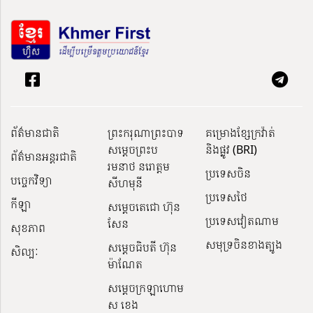
ព័ត៌មានជាតិ
ព្រះករុណាព្រះបាទ
គម្រោងខ្សែក្រវ៉ាត់
សម្តេចព្រះប
និងផ្លូវ (BRI)
ព័ត៌មានអន្តរជាតិ
រមនាថ នរោត្តម
ប្រទេសចិន
បច្ចេកវិទ្យា
សីហមុនី
ប្រទេសថៃ
កីឡា
សម្តេចតេជោ ហ៊ុន
ប្រទេសវៀតណាម
សែន
សុខភាព
សមុទ្រចិនខាងត្បូង
សម្ដេចធិបតី ហ៊ុន
សិល្បៈ
ម៉ាណែត
សម្ដេចក្រឡាហោម
ស ខេង