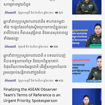
សកម្មភាពមួយចំនួន
ព័ត៌មានជាតិ
ថ្ងៃព្រហស្បតិ៍ ទី៧ ខែសីហា ឆ្នាំ២០២៥​
521
អ្នកនាំពាក្យក្រសួងការពារជាតិ៖ ទាហានកម្ពុជា
ទាំង ១៨រូបដែលកំពុងស្ថិតក្រោមការឃុំខ្លួនរបស់
ភាគីថៃនោះ គឺមានសុវត្ថិភាព និងមានសុខភាពល្អ
ទាំងអស់គ្នា
ព័ត៌មានជាតិ
ថ្ងៃសៅរ៍ ទី៩ ខែសីហា ឆ្នាំ២០២៥​
506
អ្នកនាំពាក្យក្រសួងការពារជាតិ ៖ បទឈប់បាញ់
គឺបានទទួលការគាំទ្រ និងយកចិត្តទុកដាក់
បំផុតពីសហគមន៍អន្តរជាតិ ដើម្បីសម្រេចបំណង
រួមសម្រាប់សន្តិភាពនៅក្នុងតំបន់
ព័ត៌មានជាតិ
ថ្ងៃព្រហស្បតិ៍ ទី៧ ខែសីហា ឆ្នាំ២០២៥​
610
Finalizing the ASEAN Observer
Team’s Terms of Reference is an
Urgent Priority, Spokesperson