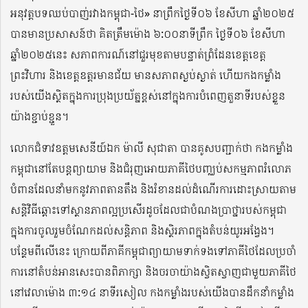
អនុវត្តបទឈប់បាញ់រវាងកម្ពុជា-ថៃ» នាព្រឹកថ្ងៃទី០៦ ខែសីហា ឆ្នាំ២០២៥
បានមានប្រសាសន៍ថា គិតត្រឹមម៉ោង ៦:០០នាទីព្រឹក ថ្ងៃទី០៦ ខែសីហា
ឆ្នាំ២០២៥នេះ សភាពការណ៍នៅជួរមុខតាមបន្ទាត់ព្រំដែនខេត្តខេត្ត
ព្រះវិហារ និងខេត្តឧត្តរមានជ័យ មានសភាពស្ងប់ស្ងាត់ ហើយកងកម្លាំង
របស់យើងស្ថិតក្នុងការប្រុងប្រយ័ត្នខ្ពស់នៅក្នុងការបំពេញតួនាទីរបស់ខ្លួន
យ៉ាងខ្ជាប់ខ្ជួន។
លោកជំទាវឧត្តមសេនីយ៍ឯក ម៉ាលី សុជាតា បានគូសបញ្ជាក់ថា កងកម្លាំង
កម្ពុជានៅតែបន្តព្យាយាម និងជំរុញអោយភាគីថៃបញ្ឈប់សកម្មភាពរំលោភ
បំពានដែលនាំមកនូវភាពតានតឹង និងរំខានដល់ដំណើរការដោះស្រាយតាម
សន្តិវិធីឆ្ពោះទៅស្ថានភាពល្អប្រសើរដូចដែលជាបំណងប្រាថ្នារបស់កម្ពុជា
ក្នុងការចូលរួមចំណែកដល់សន្តិភាព និងស្ថិរភាពក្នុងតំបន់យូរអង្វែង។
បន្ថែមពីលើនេះ ក្រោយពីភាគីកម្ពុជាព្យាយាមទាក់ទងទៅភាគីថៃដែលប្រចាំ
ការនៅតំបន់អានសេះបានពិភាក្សា និងចរចាយ៉ាងស្វិតស្វាញជាមួយភាគីថៃ
នៅវេលាម៉ោង ៣:១៤ នាទីរសៀល កងកម្លាំងរបស់យើងបានដឹកនាំកម្លាំង