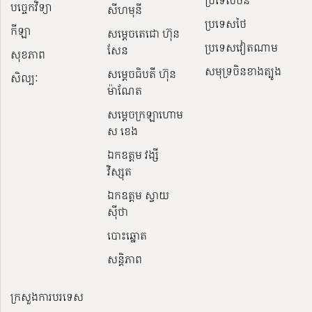
បច្ចេកវិទ្យា
សីហមុនី
ប្រទេសថៃ
កីឡា
សម្តេចតេជោ ហ៊ុន
ប្រទេសវៀតណាម
សែន
សុខភាព
សមុទ្រចិនខាងត្បូង
សម្ដេចធិបតី ហ៊ុន
សិល្បៈ
ម៉ាណែត
សម្ដេចក្រឡាហោម
ស ខេង
ឯកឧត្តម វង្សី
វិស្សុត
ឯកឧត្តម ស្វាយ
ស៊ីថា
បោះឆ្នោត
សន្តិភាព
ក្រសួងការបរទេស