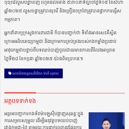
ចុះរុះរើលួសបន្លាចេញ រហូតដល់ម៉ោង ៥:៣០នាទីល្ងាចថ្ងៃទី០៥ ខែសីហា
ឆ្នាំ២០២៥ លួសបន្លាត្រូវបានរុះរើ និងគ្រឿងចក្រថៃត្រូវបានផ្អាកការធ្វើស
កម្មភាព។
អ្នកនាំពាក្យក្រសួងការពារជាតិ ក៏បានបញ្ជាក់ថា ទីតាំងអានសេះគឺស្ថិត
ក្រោមអធិបតេយ្យកម្ពុជា និងក្រោមការគ្រប់គ្រងរបស់កងកម្លាំងប្រដាប់
អាវុធកម្ពុជាបន្ទាប់ពីបទឈប់បាញ់ចូលជាធរមានកាលពីរំលងអាធា្រត
ថ្ងៃទី២៨ ខែកក្កដា ឆ្នាំ២០២៥ យ៉ាងពិតប្រាកដ៕
លោកជំទាវឧត្ដមសនីយ៏ឯក ម៉ាលី សុជាតា
អត្ថបទទាក់ទង
អគ្គមេបញ្ជាការកងទ័ពម៉ាឡេស៊ីបង្ហាញសុឆន្ទៈក្នុង
ការសម្របសម្រួល ដើម្បីអនុវត្តបទឈប់បាញ់
រវាងកម្ពុជា-ថៃ តាមរយៈការដាក់ចេញនូវផែនការ