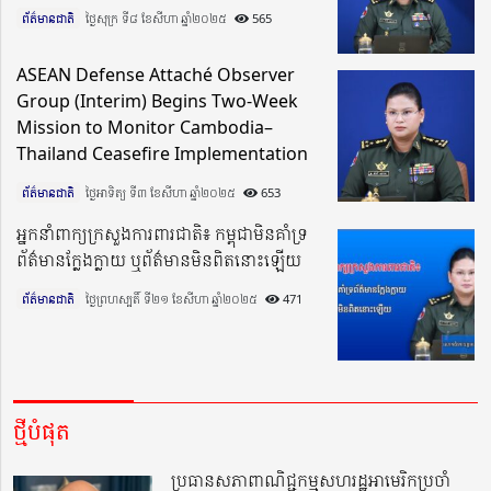
ព័ត៌មានជាតិ
ថ្ងៃសុក្រ ទី៨ ខែសីហា ឆ្នាំ២០២៥​
565
ASEAN Defense Attaché Observer
Group (Interim) Begins Two-Week
Mission to Monitor Cambodia–
Thailand Ceasefire Implementation
ព័ត៌មានជាតិ
ថ្ងៃអាទិត្យ ទី៣ ខែសីហា ឆ្នាំ២០២៥​
653
អ្នកនាំពាក្យក្រសួងការពារជាតិ៖ កម្ពុជាមិនគាំទ្រ
ព័ត៌មានក្លែងក្លាយ ឬព័ត៌មានមិនពិតនោះឡើយ
ព័ត៌មានជាតិ
ថ្ងៃព្រហស្បតិ៍ ទី២១ ខែសីហា ឆ្នាំ២០២៥​
471
ថ្មីបំផុត
ប្រធានសភាពាណិជ្ជកម្មសហរដ្ឋអាមេរិកប្រចាំ