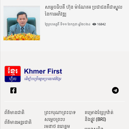
សម្តេចធិបតី ហ៊ុន ម៉ាណែត៖ ប្រជាជនគឺជាស្នូល
នៃការអភិវឌ្ឍ
ថ្ងៃព្រហស្បតិ៍ ទី១១ ខែកក្កដា ឆ្នាំ២០២៤
16842
ព័ត៌មានជាតិ
ព្រះករុណាព្រះបាទ
គម្រោងខ្សែក្រវ៉ាត់
សម្តេចព្រះប
និងផ្លូវ (BRI)
ព័ត៌មានអន្តរជាតិ
រមនាថ នរោត្តម
ប្រទេសចិន