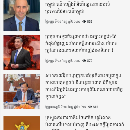
កម្ពុជា លើកឡើងពីអំពើឈ្លានពានរបស់
ប្រទេសថៃមកលើកម្ពុជា
ថ្ងៃសុក្រ ទី១៩ ខែធ្នូ ឆ្នាំ២០២៥
833
ប្រមុខការទូតចិនព្រមានថា ជម្លោះកម្ពុជា-ថៃ
កំពុងបំផ្លាញដល់សាមគ្គីភាពអាស៊ាន ចាំបាច់
ត្រូវឈានដល់បទឈប់បាញ់ជាអាទិភាព !
ថ្ងៃសុក្រ ទី១៩ ខែធ្នូ ឆ្នាំ២០២៥
872
សហភាពអឺរ៉ុបបង្ហាញការគាំទ្រចំពោះកម្ពុជាក្នុង
ការងារមនុស្សធម៌ និងបន្តតាមដាន អំពីស្ថាន
ការណ៍វិវត្តន៍នៃជម្លោះតាមព្រំដែនដោយយកចិត្ត
ទុកដាក់ខ្ពស់
ថ្ងៃព្រហស្បតិ៍ ទី១៨ ខែធ្នូ ឆ្នាំ២០២៥
815
ក្រសួងការពារជាតិ៖ ថៃនៅតែបន្តរំលោភ
បំពានលើបទឈប់បាញ់ និង«សេចក្តីថ្លែងការណ៍