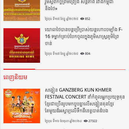
រួមស្តីពីកិច្ចព្រមព្រៀង សន្តិភាព រវាងកម្ពុជា
និងថៃ»
ថ្ងៃពុធ ទី១៧ ខែធ្នូ ឆ្នាំ២០២៥
852
យោធាថៃបានបន្តប្រើប្រាស់យន្តហោះចម្បាំង F-
16 ទម្លាក់គ្រាប់បែកចូលក្នុងភូមិសាស្ត្រភូមិព្រៃ
ចាន់
ថ្ងៃពុធ ទី១៧ ខែធ្នូ ឆ្នាំ២០២៥
804
ពេញនិយម
សង្វៀន GANZBERG KUN KHMER
FESTIVAL CONCERT នាំកំពូលអ្នកប្រយុទ្ធគុន
ខ្មែរជាច្រើនរូបមកចួបគ្នាលើសង្វៀនគុនខ្មែរ
តែមួយដ៏អស្ចារ្យលើទឹកដីខេត្តបាត់ដំបង
ថ្ងៃពុធ ទី១៦ ខែតុលា ឆ្នាំ២០២៤
27322