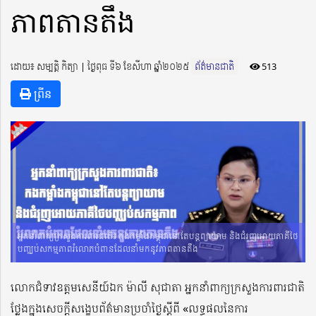
ភាពតានតឹង
ដោយ៖ សម្បត្តិ កិត្យា ​​ | ថ្ងៃពុធ ទី៦ ខែសីហា ឆ្នាំ២០២៥
ព័ត៌មានជាតិ
513
ព្រីន
អ្នកនាំពាក្យក្រសួងការពារជាតិ៖ កងកម្លាំងកម្ពុជានៅតែបន្តព្យាយាម និងជំរុញអោយភាគីថៃ
បញ្ឈប់សកម្មភាពរំលោភបំពានដែលនាំមកនូវភាពតានតឹង
លោកជំទាវឧត្តមសេនីយ៍ឯក ម៉ាលី សុជាតា អ្នកនាំពាក្យក្រសួងការពារជាតិ
ថ្លែងក្នុងសេចក្តីសង្ខេបព័ត៌មានប្រចាំថ្ងៃស្តីពី «លទ្ធផលនៃការ