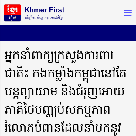
អ្នកនាំពាក្យក្រសួងការពារ
ជាតិ៖ កងកម្លាំងកម្ពុជានៅតែ
បន្តព្យាយាម និងជំរុញអោយ
ភាគីថៃបញ្ឈប់សកម្មភាព
រំលោភបំពានដែលនាំមកនូវ