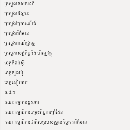
ក្រសួងទេសចរណ៍
ក្រសួងបរិស្ថាន
ក្រសួងប្រៃសណីយ៍
ក្រសួងព័ត៌មាន
ក្រសួងពាណិជ្ជកម្ម
ក្រសួងសេដ្ឋកិច្ចនិង ហិរញ្ញវត្ថុ
ខេត្តកំពង់ស្ពឺ
ខេត្តត្បូងឃ្មុំ
ខេត្តសៀមរាប
គ.ជ.ប
គណៈកម្មការរដ្ឋសភា
គណៈកម្មាធិការចម្រុះកិច្ចការព្រំដែន
គណៈកម្មាធិការជាតិសម្របសម្រួលកិច្ចការព័ត៌មាន