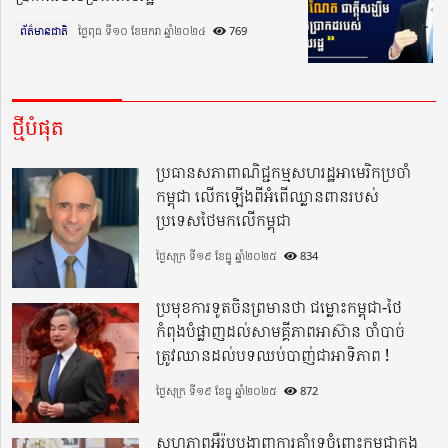
ព័ត៌មានជាតិ
ថ្ងៃពុធ ទី១០ ខែមករា ឆ្នាំ២០២៤​
769
ថ្មីបំផុត
ប្រធានសភាពាណិជ្ជកម្មសហរដ្ឋអាមេរិកប្រចាំ
កម្ពុជា លើកឡើងពីអំពើឈ្លានពានរបស់
ប្រទេសថៃមកលើកម្ពុជា
ថ្ងៃសុក្រ ទី១៩ ខែធ្នូ ឆ្នាំ២០២៥
834
ប្រមុខការទូតចិនព្រមានថា ជម្លោះកម្ពុជា-ថៃ
កំពុងបំផ្លាញដល់សាមគ្គីភាពអាស៊ាន ចាំបាច់
ត្រូវឈានដល់បទឈប់បាញ់ជាអាទិភាព !
ថ្ងៃសុក្រ ទី១៩ ខែធ្នូ ឆ្នាំ២០២៥
872
សហភាពអឺរ៉ុបបង្ហាញការគាំទ្រចំពោះកម្ពុជាក្នុង