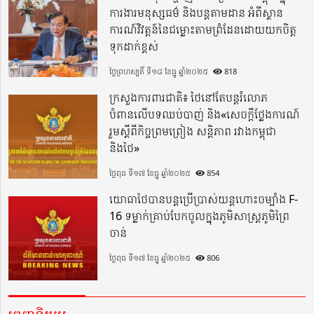
ការងារមនុស្សធម៌ និងបន្តតាមដាន អំពីស្ថាន
ការណ៍វិវត្តន៍នៃជម្លោះតាមព្រំដែនដោយយកចិត្ត
ទុកដាក់ខ្ពស់
ថ្ងៃព្រហស្បតិ៍ ទី១៨ ខែធ្នូ ឆ្នាំ២០២៥
818
ក្រសួងការពារជាតិ៖ ថៃនៅតែបន្តរំលោភ
បំពានលើបទឈប់បាញ់ និង«សេចក្តីថ្លែងការណ៍
រួមស្តីពីកិច្ចព្រមព្រៀង សន្តិភាព រវាងកម្ពុជា
និងថៃ»
ថ្ងៃពុធ ទី១៧ ខែធ្នូ ឆ្នាំ២០២៥
854
យោធាថៃបានបន្តប្រើប្រាស់យន្តហោះចម្បាំង F-
16 ទម្លាក់គ្រាប់បែកចូលក្នុងភូមិសាស្ត្រភូមិព្រៃ
ចាន់
ថ្ងៃពុធ ទី១៧ ខែធ្នូ ឆ្នាំ២០២៥
806