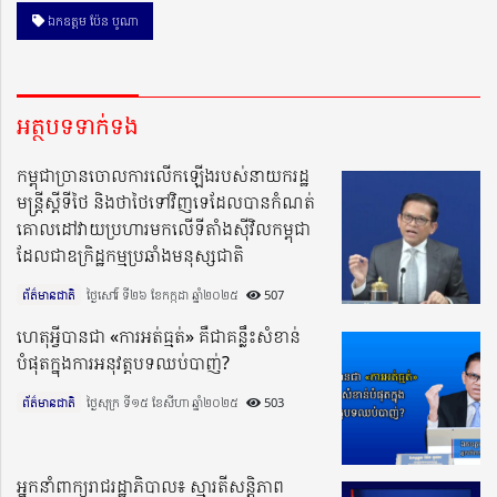
ឯកឧត្ដម ប៉ែន បូណា
អត្ថបទទាក់ទង
កម្ពុជាច្រានចោលការលើកឡើងរបស់នាយករដ្ឋ
មន្ត្រីស្ដីទីថៃ និងថាថៃទៅវិញទេដែលបានកំណត់
គោលដៅវាយប្រហារមកលើទីតាំងស៊ីវិលកម្ពុជា
ដែលជាឧក្រិដ្ឋកម្មប្រឆាំងមនុស្សជាតិ
ព័ត៌មានជាតិ
ថ្ងៃសៅរ៍ ទី២៦ ខែកក្កដា ឆ្នាំ២០២៥​
507
ហេតុអ្វីបានជា «ការអត់ធ្មត់» គឺជាគន្លឹះសំខាន់
បំផុតក្នុងការអនុវត្តបទឈប់បាញ់?
ព័ត៌មានជាតិ
ថ្ងៃសុក្រ ទី១៥ ខែសីហា ឆ្នាំ២០២៥​
503
អ្នកនាំពាក្យរាជរដ្ឋាភិបាល៖ ស្មារតីសន្តិភាព