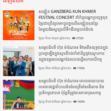
ពេញនិយម
សង្វៀន GANZBERG KUN KHMER
FESTIVAL CONCERT នាំកំពូលអ្នកប្រយុទ្ធគុន
ខ្មែរជាច្រើនរូបមកចួបគ្នាលើសង្វៀនគុនខ្មែរ
តែមួយដ៏អស្ចារ្យលើទឹកដីខេត្តបាត់ដំបង
ថ្ងៃពុធ ទី១៦ ខែតុលា ឆ្នាំ២០២៤
27325
សម្តេចធិបតី ហ៊ុន ម៉ាណែត៖ ទិវាអតីតយុទ្ធជនក្នុង
ប្រារព្ធឡើងក្នុងស្មារតីចងចាំជានិច្ចនូវគុណូបការៈ
ឧត្តុងឧត្តមរបស់អ្នកដែលបានធ្វើមហាពលីកម្ម
ថ្ងៃពុធ ទី២៦ ខែមិថុនា ឆ្នាំ២០២៤
17926
សម្តេចធិបតី ហ៊ុន ម៉ាណែត៖ គោលនយោបាយ
របស់រាជរដ្ឋាភិបាលមិនមែនត្រឹមតែដើរតាម និង
ប្រតិកម្មនោះទេ ប៉ុន្តែគឺត្រូវមានភាពបុរេសកម្ម
ថ្ងៃចន្ទ ទី១៧ ខែមិថុនា ឆ្នាំ២០២៤
16935