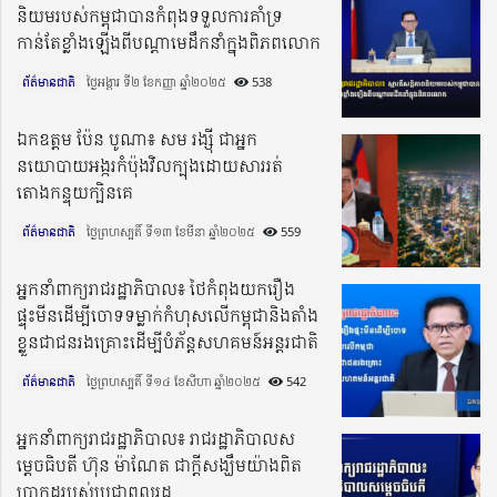
និយមរបស់កម្ពុជាបានកំពុងទទួលការគាំទ្រ
កាន់តែខ្លាំងឡើងពីបណ្តាមេដឹកនាំក្នុងពិភពលោក
ព័ត៌មានជាតិ
ថ្ងៃអង្គារ ទី២ ខែកញ្ញា ឆ្នាំ២០២៥​
538
ឯកឧត្តម ប៉ែន បូណា៖ សម រង្ស៊ី ជាអ្នក
នយោបាយអង្ករកំប៉ុងវិលក្បុងដោយសាររត់
តោងកន្ទុយក្បិនគេ
ព័ត៌មានជាតិ
ថ្ងៃព្រហស្បតិ៍ ទី១៣ ខែមីនា ឆ្នាំ២០២៥​
559
អ្នកនាំពាក្យរាជរដ្ឋាភិបាល៖ ថៃកំពុងយករឿង
ផ្ទុះមីនដើម្បីចោទទម្លាក់កំហុសលើកម្ពុជានិងតាំង
ខ្លួនជាជនរងគ្រោះដើម្បីបំភ័ន្តសហគមន៍អន្តរជាតិ
ព័ត៌មានជាតិ
ថ្ងៃព្រហស្បតិ៍ ទី១៤ ខែសីហា ឆ្នាំ២០២៥​
542
អ្នកនាំពាក្យរាជរដ្ឋាភិបាល៖ រាជរដ្ឋាភិបាលស
ម្តេចធិបតី ហ៊ុន ម៉ាណែត ជាក្តីសង្ឃឹមយ៉ាងពិត
ប្រាកដរបស់ប្រជាពលរដ្ឋ