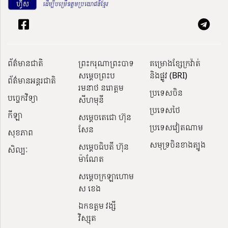
ព័ត៌មានជាតិ
ព្រះករុណាព្រះបាទ
គម្រោងខ្សែក្រវ៉ាត់
សម្តេចព្រះប
និងផ្លូវ (BRI)
ព័ត៌មានអន្តរជាតិ
រមនាថ នរោត្តម
ប្រទេសចិន
បច្ចេកវិទ្យា
សីហមុនី
ប្រទេសថៃ
កីឡា
សម្តេចតេជោ ហ៊ុន
ប្រទេសវៀតណាម
សែន
សុខភាព
សមុទ្រចិនខាងត្បូង
សម្ដេចធិបតី ហ៊ុន
សិល្បៈ
ម៉ាណែត
សម្ដេចក្រឡាហោម
ស ខេង
ឯកឧត្តម វង្សី
វិស្សុត