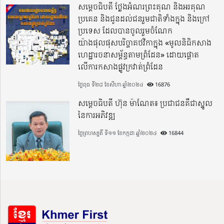
សម្តេចធិបតី ថ្លែងអំណរព្រះគុណ និងអរគុណ
ប្រគេន និងជូនដល់ជនរួមជាតិទាំងក្នុង​ និងក្រៅ
ប្រទេស​ ដែលបានចូលរួមចំណែក
យ៉ាងផុលផុសបរិច្ចាគថវិកាក្នុង «មូលនិធិកសាង
ហេដ្ឋារចនាសម្ព័ន្ធតាមព្រំដែន» ដោយផ្ដោត
លើការកសាងផ្លូវក្រវាត់ព្រំដែន
ថ្ងៃពុធ ទី២៨ ខែសីហា ឆ្នាំ២០២៤
16876
សម្តេចធិបតី ហ៊ុន ម៉ាណែត៖ ប្រជាជនគឺជាស្នូល
នៃការអភិវឌ្ឍ
ថ្ងៃព្រហស្បតិ៍ ទី១១ ខែកក្កដា ឆ្នាំ២០២៤
16844