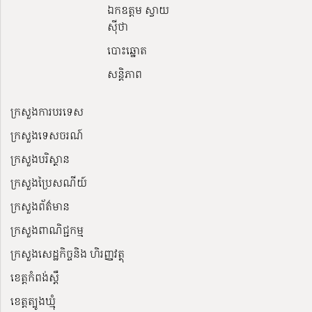
ឯកឧត្តម ស្វាយ
ស៊ីថា
បោះឆ្នោត
សន្តិភាព
ក្រសួងការបរទេស
ក្រសួងទេសចរណ៍
ក្រសួងបរិស្ថាន
ក្រសួងប្រៃសណីយ៍
ក្រសួងព័ត៌មាន
ក្រសួងពាណិជ្ជកម្ម
ក្រសួងសេដ្ឋកិច្ចនិង ហិរញ្ញវត្ថុ
ខេត្តកំពង់ស្ពឺ
ខេត្តត្បូងឃ្មុំ