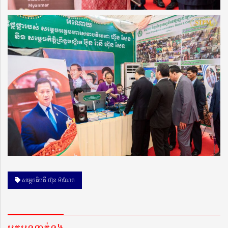
សម្ដេចធិបតី ហ៊ុន ម៉ាណែត