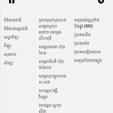
ព័ត៌មានជាតិ
ព្រះករុណាព្រះបាទ
គម្រោងខ្សែក្រវ៉ាត់
សម្តេចព្រះប
និងផ្លូវ (BRI)
ព័ត៌មានអន្តរជាតិ
រមនាថ នរោត្តម
ប្រទេសចិន
បច្ចេកវិទ្យា
សីហមុនី
ប្រទេសថៃ
កីឡា
សម្តេចតេជោ ហ៊ុន
ប្រទេសវៀតណាម
សែន
សុខភាព
សមុទ្រចិនខាងត្បូង
សម្ដេចធិបតី ហ៊ុន
សិល្បៈ
ម៉ាណែត
សម្ដេចក្រឡាហោម
ស ខេង
ឯកឧត្តម វង្សី
វិស្សុត
ឯកឧត្តម ស្វាយ
ស៊ីថា