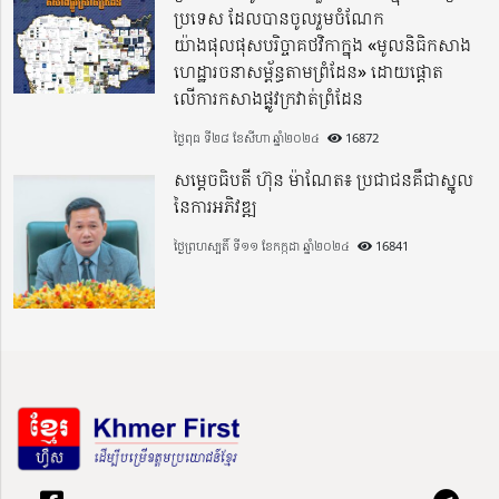
ប្រទេស​ ដែលបានចូលរួមចំណែក
យ៉ាងផុលផុសបរិច្ចាគថវិកាក្នុង «មូលនិធិកសាង
ហេដ្ឋារចនាសម្ព័ន្ធតាមព្រំដែន» ដោយផ្ដោត
លើការកសាងផ្លូវក្រវាត់ព្រំដែន
ថ្ងៃពុធ ទី២៨ ខែសីហា ឆ្នាំ២០២៤
16872
សម្តេចធិបតី ហ៊ុន ម៉ាណែត៖ ប្រជាជនគឺជាស្នូល
នៃការអភិវឌ្ឍ
ថ្ងៃព្រហស្បតិ៍ ទី១១ ខែកក្កដា ឆ្នាំ២០២៤
16841