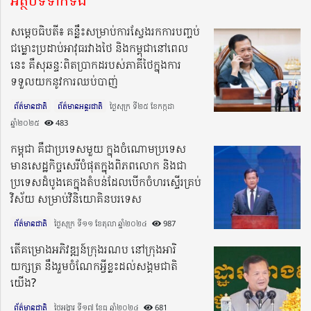
អត្ថបទទាក់ទង
សម្តេចធិបតី៖ គន្លឹះសម្រាប់ការស្វែងរកការបញ្ចប់
ជម្លោះប្រដាប់អាវុធរវាងថៃ និងកម្ពុជានៅពេល
នេះ គឺសុឆន្ទៈពិតប្រាកដរបស់ភាគីថៃក្នុងការ
ទទួលយកនូវការឈប់បាញ់
ព័ត៌មានជាតិ
ព័ត៌មានអន្តរជាតិ
ថ្ងៃសុក្រ ទី២៥ ខែកក្កដា
ឆ្នាំ២០២៥​
483
កម្ពុជា គឺជាប្រទេសមួយ ក្នុងចំណោមប្រទេស
មានសេដ្ឋកិច្ចសេរីបំផុតក្នុងពិភពលោក និងជា
ប្រទេសដំបូងគេក្នុងតំបន់ដែលបើកចំហរស្ទើរគ្រប់
វិស័យ សម្រាប់វិនិយោគិនបរទេស
ព័ត៌មានជាតិ
ថ្ងៃសុក្រ ទី១១ ខែតុលា ឆ្នាំ២០២៤​
987
តើគម្រោងអភិវឌ្ឍន៍ក្រុងរណប នៅក្រុងអារិ
យក្សត្រ នឹងរួមចំណែកអ្វីខ្លះដល់សង្គមជាតិ
យើង?
ព័ត៌មានជាតិ
ថ្ងៃអង្គារ ទី១៧ ខែធ្នូ ឆ្នាំ២០២៤​
681