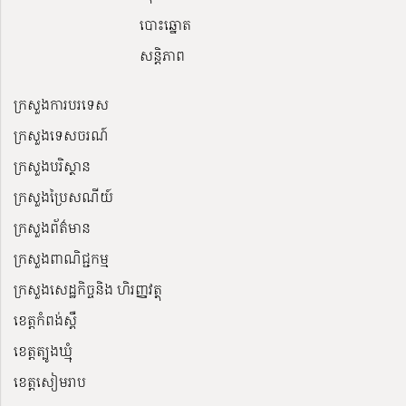
បោះឆ្នោត
សន្តិភាព
ក្រសួងការបរទេស
ក្រសួងទេសចរណ៍
ក្រសួងបរិស្ថាន
ក្រសួងប្រៃសណីយ៍
ក្រសួងព័ត៌មាន
ក្រសួងពាណិជ្ជកម្ម
ក្រសួងសេដ្ឋកិច្ចនិង ហិរញ្ញវត្ថុ
ខេត្តកំពង់ស្ពឺ
ខេត្តត្បូងឃ្មុំ
ខេត្តសៀមរាប