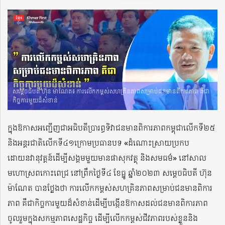
សម្តេចធិបតី ហ៊ុន ម៉ាណែត៖ ការលើកកម្ពស់សហគ្រិនភាពសម្រាប់ជនមានពិការភាព គឺជា
កិច្ចការមួយដ៏សំខាន់
ក្នុងឱកាសអញ្ជើញជាអធិបតីប្រារព្ធទិវាជនមានពិការភាពកម្ពុជាលើកទី២៥
និងអន្តរជាតិលើកទី៤១ក្រោមប្រធានបទ «ដំណោះស្រាយប្រកប
ដោយនវានុវត្តន៍ដើម្បីសង្គមមួយមានផាសុកវត្ថុ និងសមធម៌» នៅសាល
មហោស្រពកោះពេជ្រ នៅព្រឹកថ្ងៃទី៤ ខែធ្នូ ឆ្នាំ២០២៣ សម្តេចធិបតី ហ៊ុន
ម៉ាណែត បានថ្លែងថា ការលើកកម្ពស់សហគ្រិនភាពសម្រាប់ជនមានពិការ
ភាព គឺជាកិច្ចការមួយដ៏សំខាន់ដើម្បីបង្កើនឱកាសដល់ជនមានពិការភាព
ចូលរួមក្នុងសកម្មភាពសេដ្ឋកិច្ច ដើម្បីលើកកម្ពស់ជីវភាពរបស់ខ្លួននិង