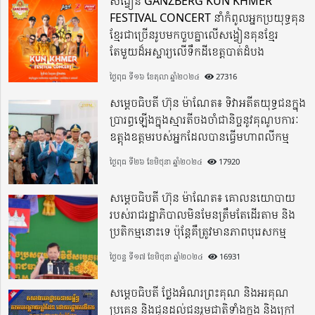
សង្វៀន GANZBERG KUN KHMER
FESTIVAL CONCERT នាំកំពូលអ្នកប្រយុទ្ធគុន
ខ្មែរជាច្រើនរូបមកចួបគ្នាលើសង្វៀនគុនខ្មែរ
តែមួយដ៏អស្ចារ្យលើទឹកដីខេត្តបាត់ដំបង
ថ្ងៃពុធ ទី១៦ ខែតុលា ឆ្នាំ២០២៤
27316
សម្តេចធិបតី ហ៊ុន ម៉ាណែត៖ ទិវាអតីតយុទ្ធជនក្នុង
ប្រារព្ធឡើងក្នុងស្មារតីចងចាំជានិច្ចនូវគុណូបការៈ
ឧត្តុងឧត្តមរបស់អ្នកដែលបានធ្វើមហាពលីកម្ម
ថ្ងៃពុធ ទី២៦ ខែមិថុនា ឆ្នាំ២០២៤
17920
សម្តេចធិបតី ហ៊ុន ម៉ាណែត៖ គោលនយោបាយ
របស់រាជរដ្ឋាភិបាលមិនមែនត្រឹមតែដើរតាម និង
ប្រតិកម្មនោះទេ ប៉ុន្តែគឺត្រូវមានភាពបុរេសកម្ម
ថ្ងៃចន្ទ ទី១៧ ខែមិថុនា ឆ្នាំ២០២៤
16931
សម្តេចធិបតី ថ្លែងអំណរព្រះគុណ និងអរគុណ
ប្រគេន និងជូនដល់ជនរួមជាតិទាំងក្នុង​ និងក្រៅ