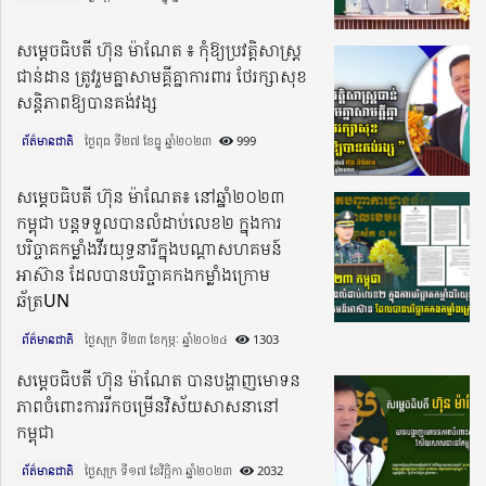
សម្តេចធិបតី ហ៊ុន ម៉ាណែត ៖ កុំឱ្យប្រវត្តិសាស្ត្រ
ជាន់ដាន ត្រូវរួមគ្នាសាមគ្គីគ្នាការពារ ថែរក្សាសុខ
សន្តិភាពឱ្យបានគង់វង្ស
ព័ត៌មានជាតិ
ថ្ងៃពុធ ទី២៧ ខែធ្នូ ឆ្នាំ២០២៣​
999
សម្តេចធិបតី ហ៊ុន ម៉ាណែត៖ នៅឆ្នាំ២០២៣
កម្ពុជា បន្តទទួលបានលំដាប់លេខ២ ក្នុងការ
បរិច្ចាគកម្លាំងវីរយុទ្ធនារីក្នុងបណ្តាសហគមន៍
អាស៊ាន ដែលបានបរិច្ចាគកងកម្លាំងក្រោម
ឆ័ត្រUN
ព័ត៌មានជាតិ
ថ្ងៃសុក្រ ទី២៣ ខែកុម្ភៈ ឆ្នាំ២០២៤​
1303
សម្តេចធិបតី ហ៊ុន ម៉ាណែត បានបង្ហាញមោទន
ភាពចំពោះការរីកចម្រើនវិស័យសាសនានៅ
កម្ពុជា
ព័ត៌មានជាតិ
ថ្ងៃសុក្រ ទី១៧ ខែវិច្ឆិកា ឆ្នាំ២០២៣​
2032