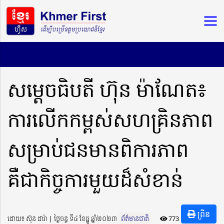
សម្តេចធិបតី ហ៊ុន ម៉ាណែត៖
ការលើកកម្ពស់សហគ្រិនភាព
សម្រាប់ជនមានពិការភាព
គឺជាកិច្ចការមួយដ៏សំខាន់
ព្រីន
ដោយ៖ ស៊ុន ដារ៉ា ​​ | ថ្ងៃចន្ទ ទី៤ ខែធ្នូ ឆ្នាំ២០២៣
ព័ត៌មានជាតិ
773