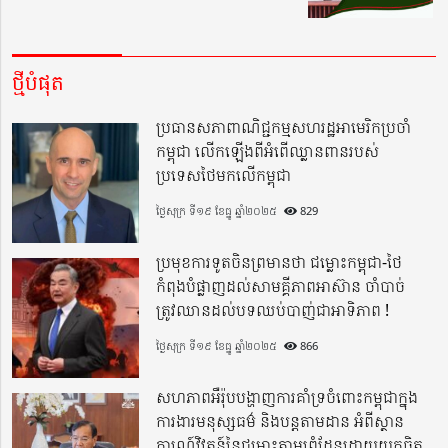
ថ្មីបំផុត
ប្រធានសភាពាណិជ្ជកម្មសហរដ្ឋអាមេរិកប្រចាំ
កម្ពុជា លើកឡើងពីអំពើឈ្លានពានរបស់
ប្រទេសថៃមកលើកម្ពុជា
ថ្ងៃសុក្រ ទី១៩ ខែធ្នូ ឆ្នាំ២០២៥
829
ប្រមុខការទូតចិនព្រមានថា ជម្លោះកម្ពុជា-ថៃ
កំពុងបំផ្លាញដល់សាមគ្គីភាពអាស៊ាន ចាំបាច់
ត្រូវឈានដល់បទឈប់បាញ់ជាអាទិភាព !
ថ្ងៃសុក្រ ទី១៩ ខែធ្នូ ឆ្នាំ២០២៥
866
សហភាពអឺរ៉ុបបង្ហាញការគាំទ្រចំពោះកម្ពុជាក្នុង
ការងារមនុស្សធម៌ និងបន្តតាមដាន អំពីស្ថាន
ការណ៍វិវត្តន៍នៃជម្លោះតាមព្រំដែនដោយយកចិត្ត