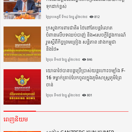
ទុកដាក់ខ្ពស់
ថ្ងៃព្រហស្បតិ៍ ទី១៨ ខែធ្នូ ឆ្នាំ២០២៥
812
ក្រសួងការពារជាតិ៖ ថៃនៅតែបន្តរំលោភ
បំពានលើបទឈប់បាញ់ និង«សេចក្តីថ្លែងការណ៍
រួមស្តីពីកិច្ចព្រមព្រៀង សន្តិភាព រវាងកម្ពុជា
និងថៃ»
ថ្ងៃពុធ ទី១៧ ខែធ្នូ ឆ្នាំ២០២៥
846
យោធាថៃបានបន្តប្រើប្រាស់យន្តហោះចម្បាំង F-
16 ទម្លាក់គ្រាប់បែកចូលក្នុងភូមិសាស្ត្រភូមិព្រៃ
ចាន់
ថ្ងៃពុធ ទី១៧ ខែធ្នូ ឆ្នាំ២០២៥
801
ពេញនិយម