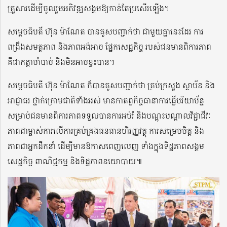
គ្រួសារដើម្បីចូលរួមអភិវឌ្ឍសង្គមឱ្យកាន់តែប្រសើរឡើង។
សម្តេចធិបតី ហ៊ុន ម៉ាណែត បានគូសបញ្ជាក់ថា ជាមួយគ្នានេះដែរ ការ
ពង្រឹងសមត្ថភាព និងភាពអង់អាច ផ្នែកសេដ្ឋកិច្ច របស់ជនមានពិការភាព
គឺជាកត្តាចាំបាច់ និងមិនអាចខ្វះបាន។
សម្តេចធិបតី ហ៊ុន ម៉ាណែត ក៏បានគូសបញ្ជាក់ថា គ្រប់ក្រសួង ស្ថាប័ន និង
អាជ្ញាធរ ថ្នាក់ក្រោមជាតិទាំងអស់ មានកាតព្វកិច្ចធានាការធ្វើបរិយាប័ន្ន
សម្រាប់ជនមានពិការភាពទទួលបានការអប់រំ និងបណ្តុះបណ្តាលវិជ្ជាជីវៈ
ភាពជាម្ចាស់ការលើការគ្រប់គ្រងធនធានហិរញ្ញវត្ថុ ការសម្រេចចិត្ត និង
ភាពជាអ្នកដឹកនាំ ដើម្បីមានឱកាសពេញលេញ ទាំងក្នុងទិដ្ឋភាពសង្គម
សេដ្ឋកិច្ច ពាណិជ្ជកម្ម និងទិដ្ឋភាពនយោបាយ៕