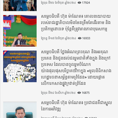
ថ្ងៃពុធ ទី២៦ ខែមិថុនា ឆ្នាំ២០២៤
17924
សម្តេចធិបតី ហ៊ុន ម៉ាណែត៖ គោលនយោបាយ
របស់រាជរដ្ឋាភិបាលមិនមែនត្រឹមតែដើរតាម និង
ប្រតិកម្មនោះទេ ប៉ុន្តែគឺត្រូវមានភាពបុរេសកម្ម
ថ្ងៃចន្ទ ទី១៧ ខែមិថុនា ឆ្នាំ២០២៤
16933
សម្តេចធិបតី ថ្លែងអំណរព្រះគុណ និងអរគុណ
ប្រគេន និងជូនដល់ជនរួមជាតិទាំងក្នុង​ និងក្រៅ
ប្រទេស​ ដែលបានចូលរួមចំណែក
យ៉ាងផុលផុសបរិច្ចាគថវិកាក្នុង «មូលនិធិកសាង
ហេដ្ឋារចនាសម្ព័ន្ធតាមព្រំដែន» ដោយផ្ដោត
លើការកសាងផ្លូវក្រវាត់ព្រំដែន
ថ្ងៃពុធ ទី២៨ ខែសីហា ឆ្នាំ២០២៤
16875
សម្តេចធិបតី ហ៊ុន ម៉ាណែត៖ ប្រជាជនគឺជាស្នូល
នៃការអភិវឌ្ឍ