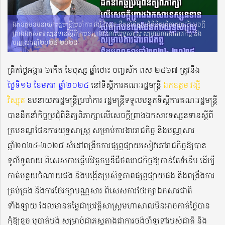
ឯកឧត្តមឧបនាយករដ្ឋមន្រ្តីប្រចាំការ វង្សី វិស្សុត ដឹកនាំកិច្ចប្រជុំពិនិត្យពិភាក្សាលើសេចក្តី
ព្រាងឯកសារទស្សនទានស្តីពីក្របខណ្ឌផែនការយុទ្ធសាស្រ្ត សម្រាប់ការងាររាជកិច្ច និង
បណ្ណសារឆ្នាំ២០២៤-២០២៨
ព្រឹកថ្ងៃអង្គារ ៦កើត ខែបុស្ស ឆ្នាំថោះ បញ្ចស័ក ពស ២៥៦៧ ត្រូវនឹង
ថ្ងៃទី១៦ ខែមករា ឆ្នាំ២០២៤
នៅទីស្តីការគណៈរដ្ឋមន្រ្
តី ឯកឧត្តម វង្សី
វិស្សុត
ឧបនាយករដ្ឋមន្រ្តីប្រចាំការ រដ្ឋមន្រ្តីទទួលបន្ទុកទីស្តីការគណៈរដ្ឋមន្រ្តី
បានដឹកនាំកិច្ចប្រជុំពិនិត្យពិភាក្សាលើសេចក្តីព្រាងឯកសារទស្សនទានស្តីពី
ក្របខណ្ឌផែនការយុទ្ធសាស្រ្ត សម្រាប់ការងាររាជកិច្ច និងបណ្ណសារ
ឆ្នាំ២០២៤-២០២៨ សំដៅពង្រីកការផ្សព្វផ្សាយសៀវភៅរាជកិច្ចឱ្យបាន
ទូលំទូលាយ ពិសេសការធ្វើបរិវត្តកម្មឌីជីថលរាជកិច្ចឱ្យកាន់តែទំនើប ដើម្បី
កាត់បន្ថយចំណាយផង និងបង្កើនប្រសិទ្ធភាពផ្សព្វផ្សាយផង និងពង្រឹងការ
គ្រប់គ្រង និងការថែរក្សាបណ្ណសារ ពិសេសការថែរក្សាឯកសារជាតិ
ទាំងឡាយ ដែលមានតម្លៃជាប្រវត្តិសាស្រ្តមហាសាលមិនអាចកាត់ថ្លៃបាន
កុំឱ្យខូច ឬបាត់បង់ សម្រាប់ជាភស្តុតាងជាការចង់ចាំទូទៅរបស់ជាតិ និង