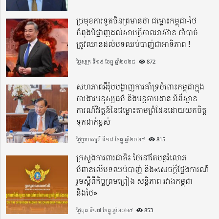
ប្រមុខការទូតចិនព្រមានថា ជម្លោះកម្ពុជា-ថៃ
កំពុងបំផ្លាញដល់សាមគ្គីភាពអាស៊ាន ចាំបាច់
ត្រូវឈានដល់បទឈប់បាញ់ជាអាទិភាព !
ថ្ងៃសុក្រ ទី១៩ ខែធ្នូ ឆ្នាំ២០២៥
872
សហភាពអឺរ៉ុបបង្ហាញការគាំទ្រចំពោះកម្ពុជាក្នុង
ការងារមនុស្សធម៌ និងបន្តតាមដាន អំពីស្ថាន
ការណ៍វិវត្តន៍នៃជម្លោះតាមព្រំដែនដោយយកចិត្ត
ទុកដាក់ខ្ពស់
ថ្ងៃព្រហស្បតិ៍ ទី១៨ ខែធ្នូ ឆ្នាំ២០២៥
815
ក្រសួងការពារជាតិ៖ ថៃនៅតែបន្តរំលោភ
បំពានលើបទឈប់បាញ់ និង«សេចក្តីថ្លែងការណ៍
រួមស្តីពីកិច្ចព្រមព្រៀង សន្តិភាព រវាងកម្ពុជា
និងថៃ»
ថ្ងៃពុធ ទី១៧ ខែធ្នូ ឆ្នាំ២០២៥
853