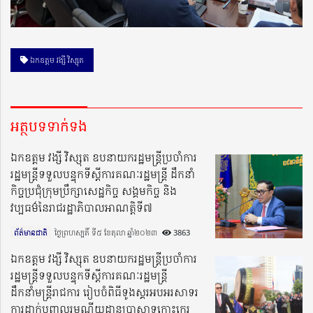
ឯកឧត្តម វង្សី វិស្សុត
អត្ថបទទាក់ទង
ឯកឧត្តម វង្សី វិស្សុត ឧបនាយករដ្ឋមន្រ្តីប្រចាំការ
រដ្ឋមន្រ្តីទទួលបន្ទុកទីស្តីការគណៈរដ្ឋមន្រ្តី ដឹកនាំ
កិច្ចប្រជុំក្រុមប្រឹក្សាសេដ្ឋកិច្ច សង្គមកិច្ច និង
វប្បធម៌នៃរាជរដ្ឋាភិបាលអាណត្តិទី៧
ព័ត៌មានជាតិ
ថ្ងៃព្រហស្បតិ៍ ទី៥ ខែតុលា ឆ្នាំ២០២៣​
3863
ឯកឧត្តម វង្សី វិស្សុត ឧបនាយករដ្ឋមន្រ្តីប្រចាំការ
រដ្ឋមន្ត្រីទទួលបន្ទុកទីស្តីការគណៈរដ្ឋមន្ត្រី
ដឹកនាំមន្រ្តីរាជការ រៀបចំពិធីទូងស្គរអបអរសាទរ
ការដាក់បញ្ចូលរមណីយដ្ឋានប្រាសាទកោះកេរ