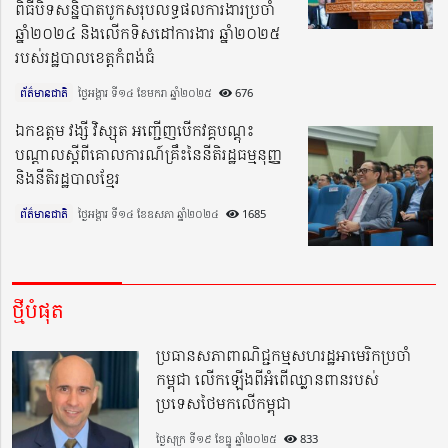
ពិធីបិទសន្និបាតបូកសរុបលទ្ធផលការងារប្រចាំ
ឆ្នាំ២០២៤ និងលើកទិសដៅការងារ ឆ្នាំ២០២៥
របស់រដ្ឋបាលខេត្តកំពង់ធំ
ព័ត៌មានជាតិ
ថ្ងៃអង្គារ ទី១៤ ខែមករា ឆ្នាំ២០២៥​
676
ឯកឧត្តម វង្សី វិស្សុត អញ្ជើញបើកវគ្គបណ្តុះ
បណ្តាល​ស្តីពីគោលការណ៍គ្រឹះ​នៃនីតិរដ្ឋធម្មនុញ្ញ​
និងនីតិរដ្ឋបាលខ្មែរ
ព័ត៌មានជាតិ
ថ្ងៃអង្គារ ទី១៤ ខែឧសភា ឆ្នាំ២០២៤​
1685
ថ្មីបំផុត
ប្រធានសភាពាណិជ្ជកម្មសហរដ្ឋអាមេរិកប្រចាំ
កម្ពុជា លើកឡើងពីអំពើឈ្លានពានរបស់
ប្រទេសថៃមកលើកម្ពុជា
ថ្ងៃសុក្រ ទី១៩ ខែធ្នូ ឆ្នាំ២០២៥
833