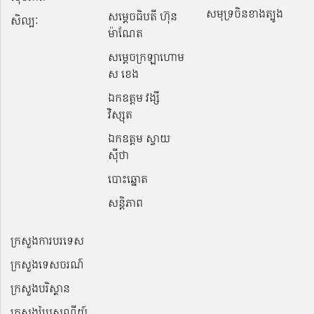
សមុទ្រចិនខាងត្បូង
សម្ដេចធិបតី ហ៊ុន
សិល្បៈ
ម៉ាណែត
សម្ដេចក្រឡាហោម
ស ខេង
ឯកឧត្តម វង្សី
វិស្សុត
ឯកឧត្តម ស្វាយ
ស៊ីថា
បោះឆ្នោត
សន្តិភាព
ក្រសួងការបរទេស
ក្រសួងទេសចរណ៍
ក្រសួងបរិស្ថាន
ក្រសួងប្រៃសណីយ៍