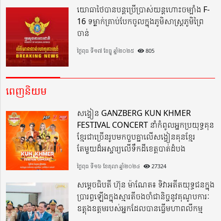
យោធាថៃបានបន្តប្រើប្រាស់យន្តហោះចម្បាំង F-
16 ទម្លាក់គ្រាប់បែកចូលក្នុងភូមិសាស្ត្រភូមិព្រៃ
ចាន់
ថ្ងៃពុធ ទី១៧ ខែធ្នូ ឆ្នាំ២០២៥
805
ពេញនិយម
សង្វៀន GANZBERG KUN KHMER
FESTIVAL CONCERT នាំកំពូលអ្នកប្រយុទ្ធគុន
ខ្មែរជាច្រើនរូបមកចួបគ្នាលើសង្វៀនគុនខ្មែរ
តែមួយដ៏អស្ចារ្យលើទឹកដីខេត្តបាត់ដំបង
ថ្ងៃពុធ ទី១៦ ខែតុលា ឆ្នាំ២០២៤
27324
សម្តេចធិបតី ហ៊ុន ម៉ាណែត៖ ទិវាអតីតយុទ្ធជនក្នុង
ប្រារព្ធឡើងក្នុងស្មារតីចងចាំជានិច្ចនូវគុណូបការៈ
ឧត្តុងឧត្តមរបស់អ្នកដែលបានធ្វើមហាពលីកម្ម