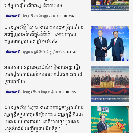
ទៅក្នុងបញ្ជីបេតិកភណ្ឌពិភពលោក
ព័ត៌មានជាតិ
ថ្ងៃពុធ ទី២០ ខែកញ្ញា ឆ្នាំ២០២៣​
3948
ឯកឧត្តម វង្សី វិស្សុត ឧបនាយករដ្ឋមន្ត្រីប្រចាំការ
អញ្ជើញជាអធិបតីក្នុងពិធីបើក «មហោស្រព
មិត្តភាពកម្ពុជា-ចិន ឆ្នាំ២០២៤»
ព័ត៌មានជាតិ
ថ្ងៃព្រហស្បតិ៍ ទី១២ ខែធ្នូ ឆ្នាំ២០២៤​
643
អាកាសយានដ្ឋានអន្តរជាតិសៀមរាបអង្គរ (ថ្មី)
ចាប់ផ្តើមបើកដំណើរការទទួលជើងហោះហើរជា
ផ្លូវការហើយ !
ព័ត៌មានជាតិ
ថ្ងៃអង្គារ ទី១៧ ខែតុលា ឆ្នាំ២០២៣​
3959
ឯកឧត្តម វង្សី វិស្សុត ឧបនាយករដ្ឋមន្រ្តីប្រចាំការ
រដ្ឋមន្រ្តីទទួលបន្ទុកទីស្ដីការគណៈរដ្ឋមន្ត្រី និងជា
ប្រធានក្រុមការងាររាជរដ្ឋាភិបាលចុះមូលដ្ឋាន
ខេត្តកំពង់ធំ អញ្ជើញជាអធិបតីក្នុង