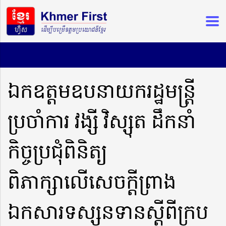
ឯកឧត្តមឧបនាយករដ្ឋមន្រ្តី
ប្រចាំការ វង្សី វិស្សុត ដឹកនាំ
កិច្ចប្រជុំពិនិត្យ
ពិភាក្សាលើសេចក្តីព្រាង
ឯកសារទស្សនទានស្តីពីក្រប