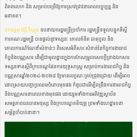
ពិភពលោក និង សម្រាប់បម្រើឱ្យការស្រាវជ្រាវនាពេលបច្ចុប្បន្ន និង
អនាគត។
ឯកឧត្តម វង្សី វិស្សុត
ឧបនាយករដ្ឋមន្រ្តីប្រចាំការ រដ្ឋមន្រ្តីទទួលបន្ទុកទីស្តី
ការគណៈរដ្ឋមន្រ្តី បានផ្តល់នូវទស្សនៈ គោលគំនិត ធាតុចូល និង
គោលការណ៍ណែនាំសំខាន់ៗ ពិសេសអំពីសារៈសំខាន់នៃកិច្ចការងាររាជ
កិច្ចនិងបណ្ណសារ ដើម្បីជាមូលដ្ឋានក្នុងការកែសម្រួលសេចក្តីព្រាងឯកសារ
ទស្សនទានស្តីពីក្របខណ្ឌផែនការយុទ្ធសាស្រ្ត សម្រាប់ការងាររាជកិច្ច និង
បណ្ណសារឆ្នាំ២០២៤-២០២៨ ឱ្យមានលក្ខណៈគ្រប់ជ្រុងជ្រោយ ដើម្បីអាច
ដោះស្រាយបញ្ហាប្រឈមចំពោះមុខផង ក៏ដូចជាដើម្បីពង្រឹងការងាររាជកិច្ច
និងបណ្ណសារនាពេលខាងមុខផង ដោយរួមទាំងការអភិវឌ្ឍស្ថាប័ន
សមត្ថភាពធនធានមនុស្ស និងក្របខណ្ឌគតិយុត្ត ព្រមទាំងហេដ្ឋារចនា
សម្ព័ន្ធចាំបាច់នានា។