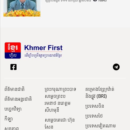
ថ្ងៃព្រហស្បតិ៍ ទី១១ ខែកក្កដា ឆ្នាំ២០២៤
16843
ព័ត៌មានជាតិ
ព្រះករុណាព្រះបាទ
គម្រោងខ្សែក្រវ៉ាត់
សម្តេចព្រះប
និងផ្លូវ (BRI)
ព័ត៌មានអន្តរជាតិ
រមនាថ នរោត្តម
ប្រទេសចិន
បច្ចេកវិទ្យា
សីហមុនី
ប្រទេសថៃ
កីឡា
សម្តេចតេជោ ហ៊ុន
ប្រទេសវៀតណាម
សែន
សុខភាព