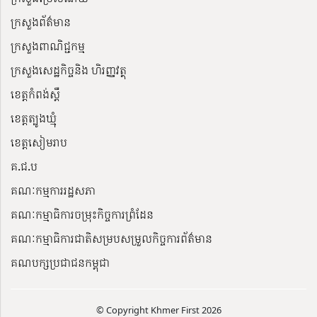
ក្រសួងព័ត៌មាន
ក្រសួងពាណិជ្ជកម្ម
ក្រសួងសេដ្ឋកិច្ចនិង ហិរញ្ញវត្ថុ
ខេត្តកំពង់ស្ពឺ
ខេត្តត្បូងឃ្មុំ
ខេត្តសៀមរាប
គ.ជ.ប
គណៈកម្មការរដ្ឋសភា
គណៈកម្មាធិការចម្រុះកិច្ចការព្រំដែន
គណៈកម្មាធិការជាតិសម្របសម្រួលកិច្ចការព័ត៌មាន
គណបក្សប្រជាជនកម្ពុជា
© Copyright Khmer First 2026