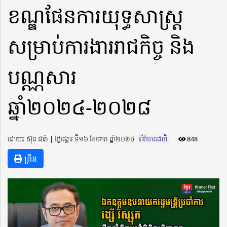
ខណ្ឌផែនការយុទ្ធសាស្រ្ត
សម្រាប់ការងាររាជកិច្ច និង
បណ្ណសារ
ឆ្នាំ២០២៤-២០២៨
ដោយ៖ ស៊ុន ដារ៉ា ​​ | ថ្ងៃអង្គារ ទី១៦ ខែមករា ឆ្នាំ២០២៤
ព័ត៌មានជាតិ
848
ព្រីន