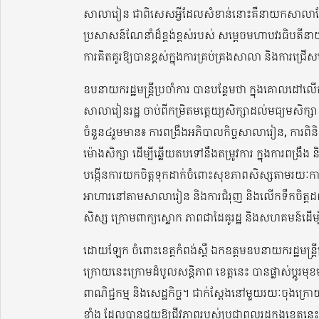
សាលារៀន ជាពិសេសអ្វីដែលសំខាន់នោះគឺនាយកសាលាតែម្តង
ប្រសាសន៍ណែនាំដ៏ខ្ពង់ខ្ពស់របស់ សម្តេចមហាបវរធិបតីនាយករ
ការគិតគូរឱ្យបានខ្ពស់ក្នុងការគ្រប់គ្រងសាលា និងការ
ឧបនាយករដ្ឋមន្ត្រីប្រចាំការ បានបន្ថែមថា ក្នុងគោលដ
សាលារៀនរដ្ឋ ចាប់ពីកម្រិតមត្តេយ្យសិក្សាដល់មធ្យមសិក្ស
ចំនួន៤រួមមាន៖ ការពង្រឹងអភិបាលកិច្ចសាលារៀន, ការពិនិត
ម៉ោងសិក្សា ដើម្បីឆ្លើយតបទៅនឹងតម្រូវការ ក្នុងការពង្រ
បង្កើនការយកចិត្តទុកដាក់ចំពោះសុខភាពសិស្សតាមរយៈការអនុ
អាហារនៅតាមសាលារៀន និងការជំរុញ និងលើកទឹកចិត្តដល
សិស្ស ក្រោមពាក្យស្លោក ភាពជាដៃគូរដ្ឋ និងសហគមន៍ដើម្ប
ដោយឡែក ចំពោះខេត្តកំពង់ស្ពឺ ឯកឧត្តមឧបនាយករដ្ឋមន្ត្រ
ក្រោយនេះក្រោមដំបូលសន្តិភាព ខេត្តនេះ បានផ្លាស់ប្តូរមុខមា
ពាណិជ្ជកម្ម និងសេដ្ឋកិច្ច។ ជាក់ស្តែងនៅមួយរយៈចុងក្រ
ខ្លាំង ដែលបានជួយឱ្យជីវភាពរបស់ប្រជាពលរដ្ឋក្នុងខេត្តនេះ