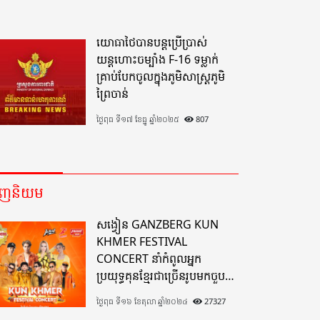
យោធាថៃបានបន្តប្រើប្រាស់
យន្តហោះចម្បាំង F-16 ទម្លាក់
គ្រាប់បែកចូលក្នុងភូមិសាស្ត្រភូមិ
ព្រៃចាន់
ថ្ងៃពុធ ទី១៧ ខែធ្នូ ឆ្នាំ២០២៥
807
េញនិយម
សង្វៀន GANZBERG KUN
KHMER FESTIVAL
CONCERT នាំកំពូលអ្នក
ប្រយុទ្ធគុនខ្មែរជាច្រើនរូបមកចួប
គ្នាលើសង្វៀនគុនខ្មែរតែមួយដ៏
ថ្ងៃពុធ ទី១៦ ខែតុលា ឆ្នាំ២០២៤
27327
អស្ចារ្យលើទឹកដីខេត្តបាត់ដំបង