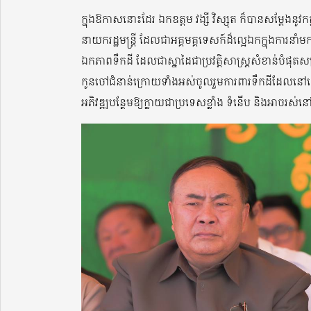
ក្នុងឱកាសនោះដែរ ឯកឧត្តម វង្សី វិស្សុត ក៏បានសម្តែងន
នាយករដ្ឋមន្ត្រី ដែលជាអគ្គមគ្គទេសក៍ដ៏ល្អេឯកក្នុងការនា
ឯកភាពទឹកដី ដែលជាស្នាដៃជាប្រវត្តិសាស្ត្រសំខាន់បំផុតស
កូនចៅជំនាន់ក្រោយទាំងអស់ចូលរួមការពារទឹកដីដែលនៅស
អភិវឌ្ឍបន្ថែមឱ្យក្លាយជាប្រទេសខ្លាំង ទំនើប និងអាចរស