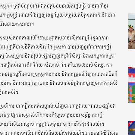
។ ត្រង់ចំណុចនេះ ឯកឧត្តមឧបនាយករដ្ឋមន្ត្រី បានពាំនាំនូវ
ដ្ឋមន្ត្រី ពោលគឺជំរុញឱ្យខេត្តនីមួយៗត្រូវយកចិត្តទុកដាក់ និងមាន
ជ្រើសរើសនាយកសាលា។
ៅលើកកម្ពស់គុណភាពអប់រំ ដោយផ្តោតសំខាន់លើការពង្រឹងគុណភាព
ា រាជរដ្ឋាភិបាលនីតិកាលទី៧ នៃរដ្ឋសភា បានចេញនូវវិធានការគន្លឹះ
្យ កែសម្រួល និងរៀបចំឡើងវិញនូវកម្មវិធីសិក្សា និងសកម្មភាពក្រៅ
ឹង និងពង្រីកចំណេះដឹង វិន័យ សីលធម៌ និង ឥរិយាបថរបស់សិស្ស, ការ
វត្តកម្មវិធីអាហារូបត្ថម្ភដល់កុមារ និងការត្រួតពិនិត្យគុណភាពចំណី
់មាតាបិតា អាណាព្យាបាល និងសហគមន៍ក្នុងការចូលរួមការងារអប់រំ
ីការអប់រំ។
ីប្រចាំការ បានធ្វើការកត់សម្គាល់ឃើញថា នៅក្នុងរយៈពេល២៥ឆ្នាំចុង
ត់គួរឱ្យកត់សម្គាល់ទាំងការអភិវឌ្ឍហេដ្ឋារចនាសម្ព័ន្ធ ការធ្វើ
ោយនេះ វិស័យឧស្សាហកម្មក្នុងខេត្តនេះ មានការរីកដុះដាលយ៉ាង
មានភាពល្អប្រសើរជាលំដាប់ពីមួយឆ្នាំទៅមួយឆ្នាំ។ឯកឧត្តម វង្សី វិស្សុត