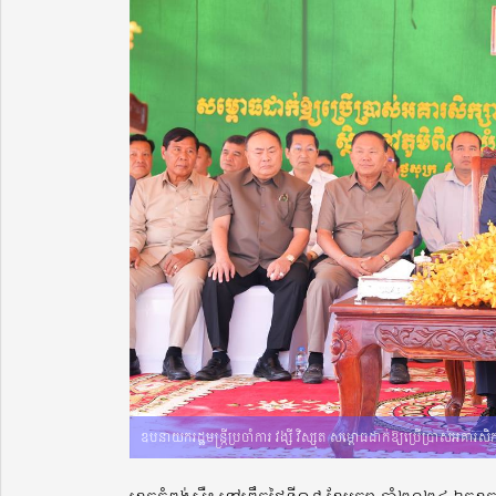
ឧបនាយករដ្ឋមន្ក្រីប្រចាំការ វង្សី វិស្សុត សម្ពោធដាក់ឱ្យប្រើប្រាស់អគារសិ