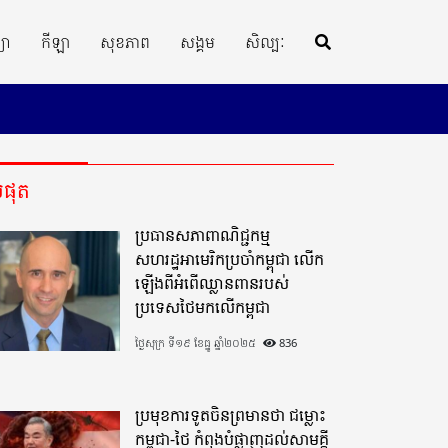
្យា
កីឡា
សុខភាព
សង្គម
សិល្បៈ
ីបំផុត
ប្រធានសភាពាណិជ្ជកម្ម
សហរដ្ឋអាមេរិកប្រចាំកម្ពុជា លើក
ឡើងពីអំពើឈ្លានពានរបស់
ប្រទេសថៃមកលើកម្ពុជា
ថ្ងៃសុក្រ ទី១៩ ខែធ្នូ ឆ្នាំ២០២៥
836
ប្រមុខការទូតចិនព្រមានថា ជម្លោះ
កម្ពុជា-ថៃ កំពុងបំផ្លាញដល់សាមគ្គី