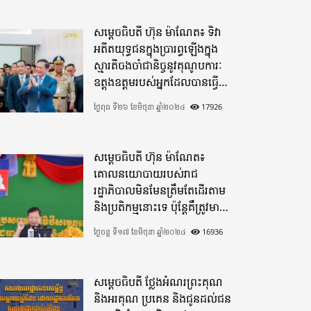
សម្តេចធិបតី ហ៊ុន ម៉ាណែត៖ ទិវា
អតីតយុទ្ធជនក្នុងប្រារព្ធឡើងក្នុង
ស្មារតីចងចាំជានិច្ចនូវគុណូបការៈ
ឧត្តុងឧត្តមរបស់អ្នកដែលបានធ្វើ
មហាពលីកម្ម
ថ្ងៃពុធ ទី២៦ ខែមិថុនា ឆ្នាំ២០២៤
17926
សម្តេចធិបតី ហ៊ុន ម៉ាណែត៖
គោលនយោបាយរបស់រាជ
រដ្ឋាភិបាលមិនមែនត្រឹមតែដើរតាម
និងប្រតិកម្មនោះទេ ប៉ុន្តែគឺត្រូវមាន
ភាពបុរេសកម្ម
ថ្ងៃចន្ទ ទី១៧ ខែមិថុនា ឆ្នាំ២០២៤
16936
សម្តេចធិបតី ថ្លែងអំណរព្រះគុណ
និងអរគុណ ប្រគេន និងជូនដល់ជន