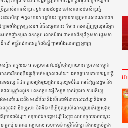
្សី វិស្សុត ឧបនាយករដ្ឋមន្ត្រីប្រចាំការ រដ្ឋមន្ត្រីទទួលបន្ទុកទីស្តីការ
យប្រើប្រាស់អគារសិក្សា១ខ្នង មាន៥បន្ទប់ នៅសាលាបឋមសិក្សាភ្នំ
ង់ស្ពឺ។ អគារសិក្សា ១ខ្នង មាន៥បន្ទប់នេះ ត្រូវបានឧបត្ថម្ភសាងសង់ដោយឯក
ំទាវ ព្រមទាំងក្រុមគ្រួសារ។ ពិធីសម្ពោធនេះ ក៏មានការអញ្ជើញចូលរួមពីអ្នក
គមឧកញ៉ាកម្ពុជា ឯកឧត្តម លោកជំទាវ ជាសមាជិកព្រឹទ្ធសភា រដ្ឋសភា
ឹកនាំ មន្ត្រីរាជការខេត្តកំពង់ស្ពឺ ព្រមទាំងលោកគ្រូ អ្នកគ្រូ
សន្តិភាពក្នុងរយៈពេលប្រមាណ២៥ឆ្នាំចុងក្រោយនេះ ប្រទេសកម្ពុជា
ក៏មានការរីកចម្រើនគួរឱ្យកត់សម្គាល់ផងដែរ។ ឯកឧត្តមឧបនាយករដ្ឋមន្ត្រី
ព
ានមនុស្ស គឺជាកត្តាចម្បងមួយក្នុងការចូលរួមចំណែកអភិវឌ្ឍសង្គម និង
លរដ្ឋខ្លាំងពូកែ។ ឯកឧត្តម វង្សី វិស្សុត បានថ្លែងថា ការអភិវឌ្ឍ
លួនឯងមានចំណេះដឹង មានវិន័យ និងសីលធម៌នៃការរស់នៅល្អ និងមាន
ភាពខ្លួនឯង និងគ្រួសារ និងទី២ ដើម្បីចូលរួមចំណែកជួយអភិវឌ្ឍសង្គម
ិឱ្យបានគង់វង្ស។ សម្រាប់ឯកឧត្តម វង្សី វិស្សុត សាលាមួយអាចបណ្តុះ
 អ្នករៀន អាណាព្យាបាល សហគមន៍ កម្មវិធីសិក្សា និងការគ្រប់គ្រង