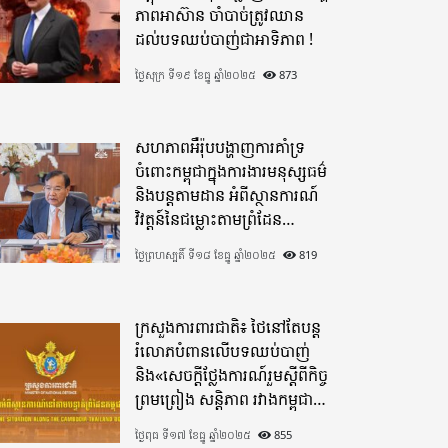
ភាពអាស៊ាន ចាំបាច់ត្រូវឈាន
ដល់បទឈប់បាញ់ជាអាទិភាព !
ថ្ងៃសុក្រ ទី១៩ ខែធ្នូ ឆ្នាំ២០២៥
873
សហភាពអឺរ៉ុបបង្ហាញការគាំទ្រ
ចំពោះកម្ពុជាក្នុងការងារមនុស្សធម៌
និងបន្តតាមដាន អំពីស្ថានការណ៍
វិវត្តន៍នៃជម្លោះតាមព្រំដែន
ដោយយកចិត្តទុកដាក់ខ្ពស់
ថ្ងៃព្រហស្បតិ៍ ទី១៨ ខែធ្នូ ឆ្នាំ២០២៥
819
ក្រសួងការពារជាតិ៖ ថៃនៅតែបន្ត
រំលោភបំពានលើបទឈប់បាញ់
និង«សេចក្តីថ្លែងការណ៍រួមស្តីពីកិច្ច
ព្រមព្រៀង សន្តិភាព រវាងកម្ពុជា
និងថៃ»
ថ្ងៃពុធ ទី១៧ ខែធ្នូ ឆ្នាំ២០២៥
855