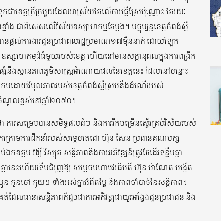
់ទុកជាខេត្តក្រីក្រមួយដែលអាស្រ័យតែលើការធ្វើស្រែប៉ុណ្ណោះ តែរយៈ
លាំង ជាពិសេសលើវិស័យឧស្សាហកម្មតែម្តង។ បច្ចុប្បន្នខេត្តកំពង់ស្ពឺ
នផ្តល់ការងារជូនប្រជាពលរដ្ឋប្រមាណ១៧ម៉ឺននាក់ ដោយឡែក
ម ឧស្សាហកម្មដ៏ធំមួយរបស់ខេត្ត ហើយនៅមានសក្តានុពលក្នុងការពង្រីក
ួបផ្សំនឹងស្ថានភាពភូមិសាស្ត្រអំណោយផលនៃខេត្តនេះ ដែលនៅចន្លោះ
តប្រកបដោយវិបុលភាពរបស់ខេត្តកំពង់ស្ពឺស្របនឹងដំណើររបស់
េសចំណូលខ្ពស់នៅឆ្នាំ២០៥០។
ការសម្រេចបានសមិទ្ធផលធំៗ និងការរីកចម្រើនស្ទើរគ្រប់វិស័យរបស់
កក្រោមការដឹកនាំរបស់សម្តេចតេជោ ហ៊ុន សែន ប្រធានគណបក្ស
ឯកឧត្តម វង្សី វិស្សុត សន្តិភាពនិងការអភិវឌ្ឍន៍ត្រូវតែដើរទន្ទឹមគ្នា
ព។ កត្តានេះហើយទើបជំរុញឱ្យ សម្តេចមហាបវរធិបតី ហ៊ុន ម៉ាណែត បង្កើត
ប្អូន កូនចៅ ក្មួយៗ ទាំងអស់គ្នាអំពីតម្លៃ និងភាពចាំបាច់នៃសន្តិភាព។
ត់ដែលធានាសន្តិភាពក៏ដូចជាការអភិវឌ្ឍជាយូរអង្វែងជូនប្រជាជន និង