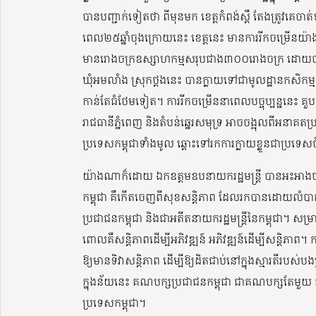
បានបញ្ជាក់ទៀតថា ពីមុនមក ខេត្តកំពង់ស្ពឺ តែងត្រូវគេចាត
ពេល២៥ឆ្នាំចុងក្រោយនេះ ខេត្តនេះ មានការរីកចម្រើនយ៉ាងខ្
មានរោងចក្រឧស្សាហកម្មសរុបជាង៣០០រោងចក្រ ដោយបា
ឃុំអមលាំង ស្រុកថ្ពងនេះ បានក្លាយទៅជាមូលដ្ឋានកសិកម្
កាន់តែធំថែមទៀត។ ការរីកចម្រើននាពេលបច្ចុប្បន្ននេះ គ
រាជធានីភ្នំពេញ និងតំបន់ឆ្នេរសមុទ្រ អាចចង្អុលពីអនាគ
ប្រទេសកម្ពុជាទាំងមូល ឆ្ពោះទៅរកការក្លាយខ្លួនជាប្រទ
យ៉ាងណាក៏ដោយ ឯកឧត្តមឧបនាយករដ្ឋមន្ត្រី បានអះអាងថា 
កម្ពុជា គឺកើតចេញពីសុខសន្តិភាព ដែលរកបានដោយលំបា
ប្រជាជនកម្ពុជា និងជាអតីតនាយករដ្ឋមន្ត្រីនៃកម្ពុជា។ សម្រាប់
ពោលគឺសន្តិភាពដើម្បីអភិវឌ្ឍន៍ អភិវឌ្ឍន៍ដើម្បីសន្តិភា
ឱ្យមានទិវាសន្តិភាព ដើម្បីឱ្យដិតជាប់នៅក្នុងស្មារតីរបស់បង
ក្នុងន័យនេះ គណបក្សប្រជាជនកម្ពុជា ជាគណបក្សតែមួយ គ
ប្រទេសកម្ពុជា។