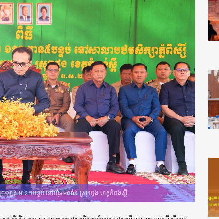
ក្សា១ខ្នង មាន៥បន្ទប់ នៅឃុំអមលាំង ស្រុកថ្ពង ខេត្តកំពង់ស្ពឺ