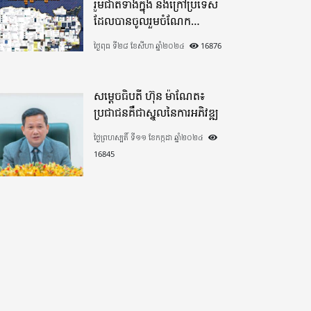
រួមជាតិទាំងក្នុង​ និងក្រៅប្រទេស​
ដែលបានចូលរួមចំណែក
យ៉ាងផុលផុសបរិច្ចាគថវិកាក្នុង
ថ្ងៃពុធ ទី២៨ ខែសីហា ឆ្នាំ២០២៤
16876
«មូលនិធិកសាងហេដ្ឋារចនាសម្ព័ន្ធ
តាមព្រំដែន» ដោយផ្ដោតលើការ
កសាងផ្លូវក្រវាត់ព្រំដែន
សម្តេចធិបតី ហ៊ុន ម៉ាណែត៖
ប្រជាជនគឺជាស្នូលនៃការអភិវឌ្ឍ
ថ្ងៃព្រហស្បតិ៍ ទី១១ ខែកក្កដា ឆ្នាំ២០២៤
16845