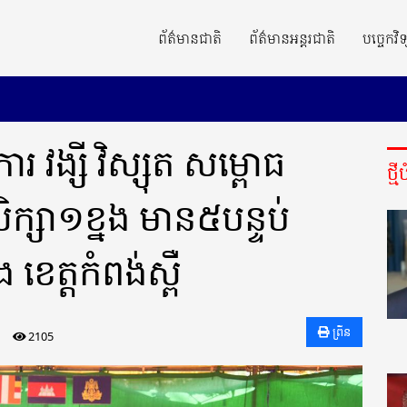
ព័ត៌មានជាតិ
ព័ត៌មានអន្តរជាតិ
បច្ចេកវិទ
ារ វង្សី វិស្សុត សម្ពោធ
ថ្ម
សិក្សា១ខ្នង មាន៥បន្ទប់
ខេត្តកំពង់ស្ពឺ
ព្រីន
2105