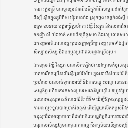
ខេត្តកំពង់ស្ពឺ៖ នៅព្រឹកថ្ងៃទី១៩ ខែមករា ឆ្នាំ២០២៤ ឯកឧត្តម វង
គណៈរដ្ឋមន្ត្រី បានចូលរួមជាអធិបតីក្នុងពិធីសម្ពោធដាក់ឱ្
ពិស្សិ៍ ស្ថិតក្នុងភូមិពិស ឃុំអមលាំង ស្រុកថ្ពង ខេត្តកំព
ឧត្តម ឧបនាយករដ្ឋមន្ត្រីប្រចាំការ វង្សី វិស្សុត និងលោកជ
ឧកញ៉ា លី យ៉ុងផាត់ សមាជិកព្រឹទ្ធសភា និងជាប្រធានសមា
ឯកឧត្តមអភិបាលខេត្ត ប្រធានក្រុមប្រឹក្សាខេត្ត ព្រមទាំងថ្នាក់ដ
សិស្សានុសិស្ស និងបងប្អូនប្រជាពលរដ្ឋជាច្រើនរូប។
ឯកឧត្តម វង្សី វិស្សុត បានលើកឡើងថា នៅក្រោមដំបូលសុខ
មានការរីកចម្រើនលើស្ទើរគ្រប់វិស័យ ក្នុងនោះវិស័យអប់រំ 
ប្រចាំការ បានចាត់ទុកការអប់រំ និងការបណ្ដុះបណ្តាលធនធ
សេដ្ឋកិច្ច ហើយការកសាងប្រទេសជាតិមួយខ្លាំង តម្រូវឱ្យមានព
ធនធានមនុស្សមានទិសដៅធំពីរ គឺទី១ ដើម្បីឱ្យមនុស្សខ្
ការងារល្អទទួលបានប្រាក់ខែខ្ពស់ ដើម្បីជួយលើកកម្ពស់ជីវ
មនុស្សគឺជាមធ្យោបាយ គឺជាកំលាំងសេដ្ឋកិច្ចនិងការពារជាត
បណ្តាលសិស្សឱ្យមានគុណភាពល្អ គឺអាស្រ័យលើអ្នកបង្រៀន