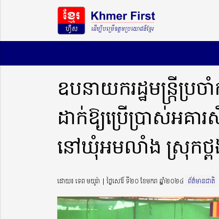
ឧបនាយករដ្ឋមន្ក្រីប្រចាំក
ដាក់ឱ្យប្រើប្រាស់អគារ
នៅឃុំអមលាំង ស្រុកថ្ពង 
ដោយ៖ ទេព មយូរ៉ា ​​ | ថ្ងៃសៅរ៍ ទី២០ ខែមករា ឆ្នាំ២០២៤
ព័ត៌មានជាតិ