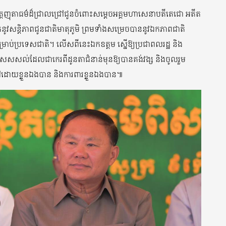
ូវកត្តញុតាធម៌ដ៏ជ្រាលជ្រៅជូនចំពោះសម្តេចអគ្គមហាសេនាបតីតេជោ អតីត
ំមកនូវសន្តិភាពជូនជាតិមាតុភូមិ ព្រមទាំងសម្រេចបាននូវឯកភាពជាតិ
ម្រាប់ប្រទេសជាតិ។ លើសពីនេះឯកឧត្តម ស្នើឱ្យប្រជាពលរដ្ឋ និង
េសសល់ដែលជាកេរពីដូនតាជំនាន់មុនឱ្យបានគង់វង្ស និងចូលរួម
់នៅដោយខ្លួនឯងបាន និងការពារខ្លួនឯងបាន៕