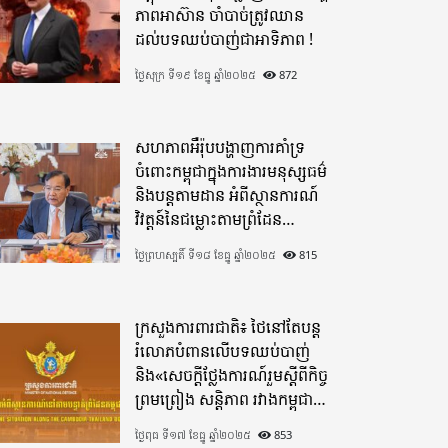
ភាពអាស៊ាន ចាំបាច់ត្រូវឈាន
ដល់បទឈប់បាញ់ជាអាទិភាព !
ថ្ងៃសុក្រ ទី១៩ ខែធ្នូ ឆ្នាំ២០២៥
872
សហភាពអឺរ៉ុបបង្ហាញការគាំទ្រ
ចំពោះកម្ពុជាក្នុងការងារមនុស្សធម៌
និងបន្តតាមដាន អំពីស្ថានការណ៍
វិវត្តន៍នៃជម្លោះតាមព្រំដែន
ដោយយកចិត្តទុកដាក់ខ្ពស់
ថ្ងៃព្រហស្បតិ៍ ទី១៨ ខែធ្នូ ឆ្នាំ២០២៥
815
ក្រសួងការពារជាតិ៖ ថៃនៅតែបន្ត
រំលោភបំពានលើបទឈប់បាញ់
និង«សេចក្តីថ្លែងការណ៍រួមស្តីពីកិច្ច
ព្រមព្រៀង សន្តិភាព រវាងកម្ពុជា
និងថៃ»
ថ្ងៃពុធ ទី១៧ ខែធ្នូ ឆ្នាំ២០២៥
853