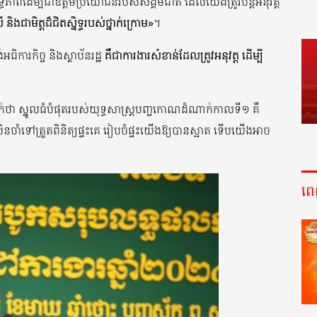
សិទ្ធភាពដើម្បីជាឧត្តមប្រយោជន៍របស់សង្គមជាតិ ដែលយើងត្រូវបន្តអនុវត្ត
និងជាមិត្តដ៏ជិតស្និទ្ធរបស់ថ្នាក់ក្រោម»
។
ិការកិច្ច និងស្ថាប័នរដ្ឋ
គឺជាការងារសំខាន់ដែលត្រូវអនុវត្ត ដើម្បី
ាក់ថា ស្នូលធំបំផុតរបស់យុទ្ធសាស្រ្តបញ្ចកោណដំណាក់កាលទី១ គឺ
នចាំទៅត្រួតពិនិត្យផ្ទះគេ រៀបចំផ្ទះយើងឱ្យបានស្អាត ទើបយើងអាច
ព