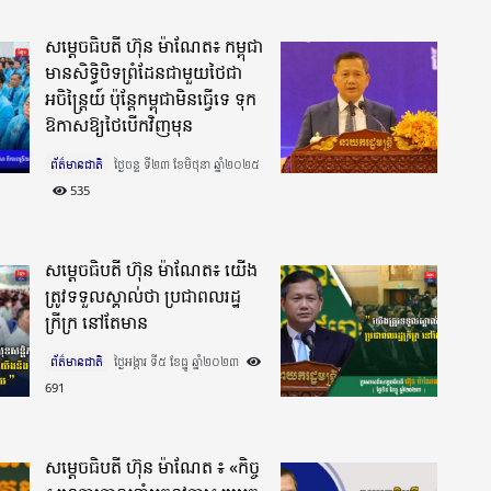
សម្តេចធិបតី ហ៊ុន ម៉ាណែត៖ កម្ពុជា
មានសិទ្ធិបិទព្រំដែនជាមួយថៃជា
អចិន្រ្តៃយ៍ ប៉ុន្តែកម្ពុជាមិនធ្វើទេ ទុក
ឱកាសឱ្យថៃបើកវិញមុន
ព័ត៌មានជាតិ
ថ្ងៃចន្ទ ទី២៣ ខែមិថុនា ឆ្នាំ២០២៥​
535
សម្តេចធិបតី ហ៊ុន ម៉ាណែត៖ យើង
ត្រូវទទួលស្គាល់ថា ប្រជាពលរដ្ឋ
ក្រីក្រ នៅតែមាន
ព័ត៌មានជាតិ
ថ្ងៃអង្គារ ទី៥ ខែធ្នូ ឆ្នាំ២០២៣​
691
សម្តេចធិបតី ហ៊ុន ម៉ាណែត ៖ «កិច្ច