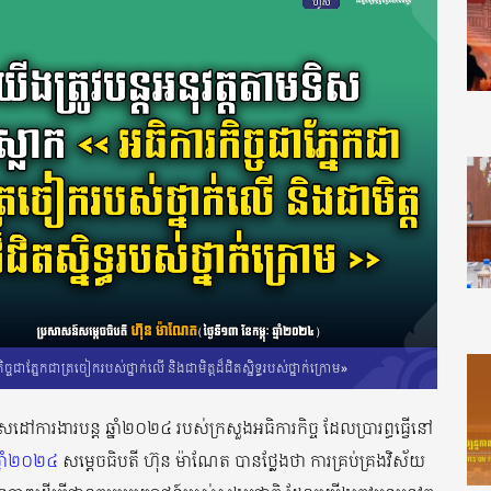
ចជាភ្នែកជាត្រចៀករបស់ថ្នាក់លើ និងជាមិត្តដ៏ជិតស្និទ្ធរបស់ថ្នាក់ក្រោម»
សដៅការងារបន្ត ឆ្នាំ២០២៤ របស់ក្រសួងអធិការកិច្ច ដែលប្រារព្ធធ្វើនៅ
ឆ្នាំ២០២៤
សម្តេចធិបតី ហ៊ុន ម៉ាណែត បានថ្លែងថា ការគ្រប់គ្រងវិស័យ