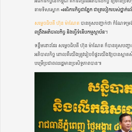
អធិការកិច្ចនៅកម្ពុជា គឺការពង្រឹងអភិបាលកិច្ច ឱ្យមានប្រ
តាមទិសស្លោក
«អធិការកិច្ចជាភ្នែក ជាត្រចៀករបស់ថ្នាក់លើ 
សម្តេចធិបតី ហ៊ុន ម៉ាណែត
បានគូសបញ្ជាក់ថា កំណែទម្រង់អធ
ពង្រឹងអភិបាលកិច្ច និងធ្វើទំនើបកម្មស្ថាប័ន
។
ទន្ទឹមនោះដែរ សម្តេចធិបតី ហ៊ុន ម៉ាណែត ក៏បានគូសបញ្ជ
អភិបាលកិច្ច ពោលគឺយើងត្រូវរៀបចំផ្ទះយើងឱ្យបានស្អាតសិ
បម្រើប្រជាពលរដ្ឋមានប្រសិទ្ធភាពបាន៕