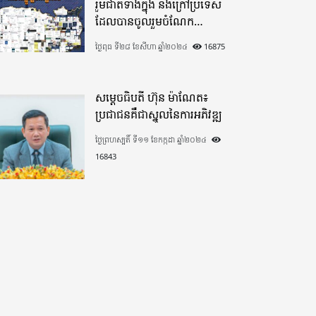
រួមជាតិទាំងក្នុង​ និងក្រៅប្រទេស​
ដែលបានចូលរួមចំណែក
យ៉ាងផុលផុសបរិច្ចាគថវិកាក្នុង
ថ្ងៃពុធ ទី២៨ ខែសីហា ឆ្នាំ២០២៤
16875
«មូលនិធិកសាងហេដ្ឋារចនាសម្ព័ន្ធ
តាមព្រំដែន» ដោយផ្ដោតលើការ
កសាងផ្លូវក្រវាត់ព្រំដែន
សម្តេចធិបតី ហ៊ុន ម៉ាណែត៖
ប្រជាជនគឺជាស្នូលនៃការអភិវឌ្ឍ
ថ្ងៃព្រហស្បតិ៍ ទី១១ ខែកក្កដា ឆ្នាំ២០២៤
16843