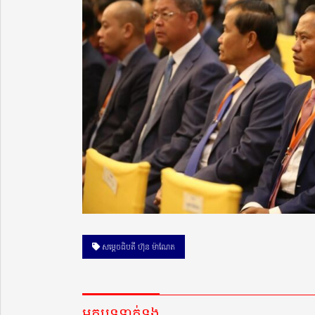
សម្ដេចធិបតី ហ៊ុន ម៉ាណែត
អត្ថបទទាក់ទង