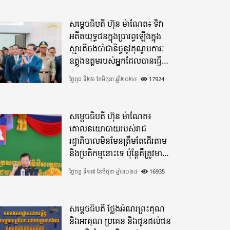
សម្តេចធិបតី ហ៊ុន ម៉ាណែត៖ ទិវា
អតីតយុទ្ធជនក្នុងប្រារព្ធឡើងក្នុង
ស្មារតីចងចាំជានិច្ចនូវគុណូបការៈ
ឧត្តុងឧត្តមរបស់អ្នកដែលបានធ្វើ
មហាពលីកម្ម
ថ្ងៃពុធ ទី២៦ ខែមិថុនា ឆ្នាំ២០២៤
17924
សម្តេចធិបតី ហ៊ុន ម៉ាណែត៖
គោលនយោបាយរបស់រាជ
រដ្ឋាភិបាលមិនមែនត្រឹមតែដើរតាម
និងប្រតិកម្មនោះទេ ប៉ុន្តែគឺត្រូវមាន
ភាពបុរេសកម្ម
ថ្ងៃចន្ទ ទី១៧ ខែមិថុនា ឆ្នាំ២០២៤
16935
សម្តេចធិបតី ថ្លែងអំណរព្រះគុណ
និងអរគុណ ប្រគេន និងជូនដល់ជន