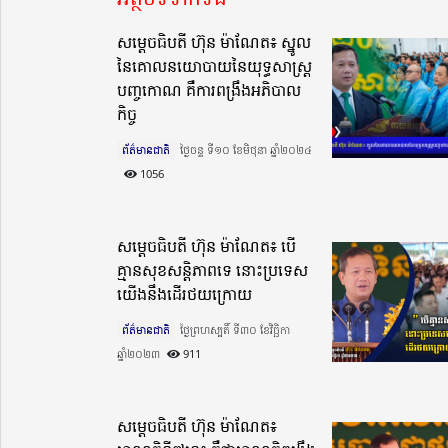
សម្តេចធិបតី ហ៊ុន ម៉ាណែត៖ ស្នូល
នៃគោលនយោបាយនៃយុទ្ធសាស្រ្ត
បញ្ចកោណ គឺការពង្រឹងអភិបាល
កិច្ច
ព័ត៌មានជាតិ
ថ្ងៃចន្ទ ទី១០ ខែមិថុនា ឆ្នាំ២០២៤​
1056
សម្តេចធិបតី ហ៊ុន ម៉ាណែត៖ បើ
គ្មានសុខសន្តិភាពទេ នោះប្រទេស
យើងនឹងដើរថយក្រោយ
ព័ត៌មានជាតិ
ថ្ងៃព្រហស្បតិ៍ ទី៣០ ខែវិច្ឆិកា
ឆ្នាំ២០២៣​
911
សម្ដេចធិបតី ហ៊ុន ម៉ាណែត៖