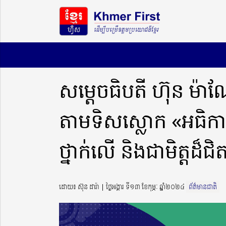
សម្តេចធិបតី ហ៊ុន ម៉ាណ
តាមទិសស្លោក «អធិការក
ថ្នាក់លើ និងជាមិត្តដ៏ជិត
ដោយ៖ ស៊ុន ដារ៉ា ​​ | ថ្ងៃអង្គារ ទី១៣ ខែកុម្ភៈ ឆ្នាំ២០២៤
ព័ត៌មានជាតិ