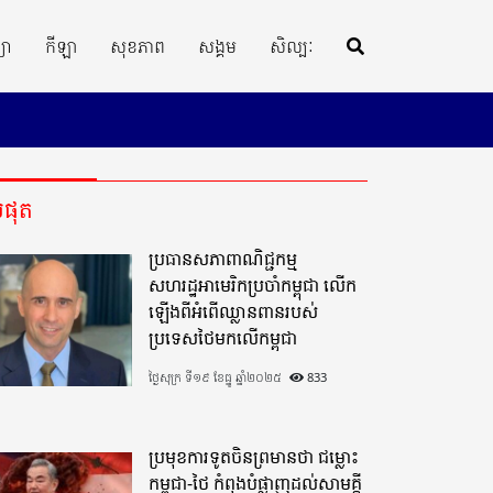
្យា
កីឡា
សុខភាព
សង្គម
សិល្បៈ
ីបំផុត
ប្រធានសភាពាណិជ្ជកម្ម
សហរដ្ឋអាមេរិកប្រចាំកម្ពុជា លើក
ឡើងពីអំពើឈ្លានពានរបស់
ប្រទេសថៃមកលើកម្ពុជា
ថ្ងៃសុក្រ ទី១៩ ខែធ្នូ ឆ្នាំ២០២៥
833
ប្រមុខការទូតចិនព្រមានថា ជម្លោះ
កម្ពុជា-ថៃ កំពុងបំផ្លាញដល់សាមគ្គី