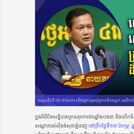
សម្តេចធិបតី ហ៊ុន ម៉ាណែត៖ យើងត្រូវបន្តអនុវត្តតាមទិសស្លោក «អធិការកិច្
ក្នុងពិធីបិទសន្និបាតបូកសរុបការងារឆ្នាំ២០២៣ និងលើកទិ
សណ្ឋាគាររ៉េស៊ីដង់សុខាភ្នំពេញ
នៅព្រឹកថ្ងៃទី១៣ ខែកុម្ភៈ 