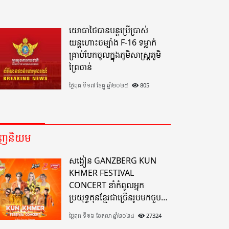
យោធាថៃបានបន្តប្រើប្រាស់
យន្តហោះចម្បាំង F-16 ទម្លាក់
គ្រាប់បែកចូលក្នុងភូមិសាស្ត្រភូមិ
ព្រៃចាន់
ថ្ងៃពុធ ទី១៧ ខែធ្នូ ឆ្នាំ២០២៥
805
េញនិយម
សង្វៀន GANZBERG KUN
KHMER FESTIVAL
CONCERT នាំកំពូលអ្នក
ប្រយុទ្ធគុនខ្មែរជាច្រើនរូបមកចួប
គ្នាលើសង្វៀនគុនខ្មែរតែមួយដ៏
ថ្ងៃពុធ ទី១៦ ខែតុលា ឆ្នាំ២០២៤
27324
អស្ចារ្យលើទឹកដីខេត្តបាត់ដំបង