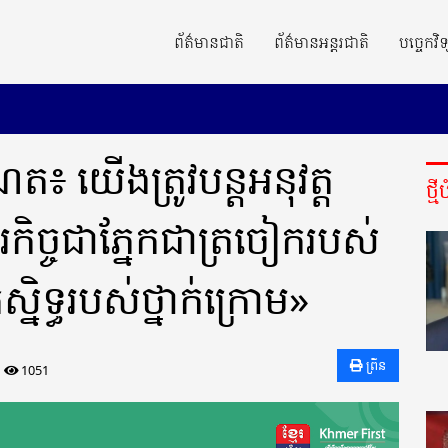
ព័ត៌មានជាតិ
ព័ត៌មានអន្តរជាតិ
បច្ចេកវិទ
ែត៖ យើងត្រូវបន្តអនុវត្ត
ថ្ម
ិច្ចជាភ្នែកជាត្រចៀករបស់
ស្និទ្ធរបស់ថ្នាក់ក្រោម»
ព្រីន
1051