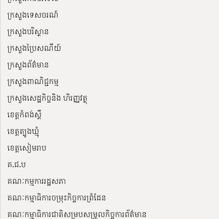
ក្រសួងទេសចរណ៍
ក្រសួងបរិស្ថាន
ក្រសួងប្រៃសណីយ៍
ក្រសួងព័ត៌មាន
ក្រសួងពាណិជ្ជកម្ម
ក្រសួងសេដ្ឋកិច្ចនិង ហិរញ្ញវត្ថុ
ខេត្តកំពង់ស្ពឺ
ខេត្តត្បូងឃ្មុំ
ខេត្តសៀមរាប
គ.ជ.ប
គណៈកម្មការរដ្ឋសភា
គណៈកម្មាធិការចម្រុះកិច្ចការព្រំដែន
គណៈកម្មាធិការជាតិសម្របសម្រួលកិច្ចការព័ត៌មាន