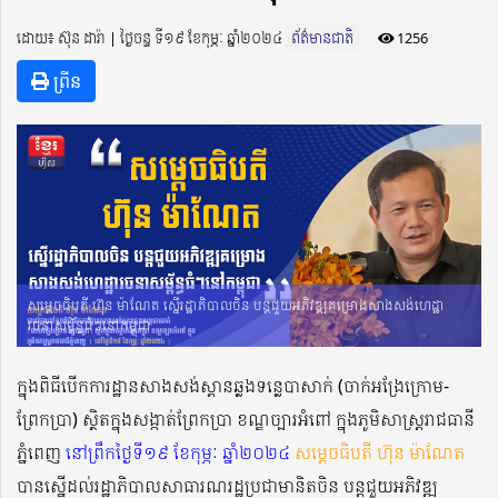
ដោយ៖ ស៊ុន ដារ៉ា ​​ | ថ្ងៃចន្ទ ទី១៩ ខែកុម្ភៈ ឆ្នាំ២០២៤
ព័ត៌មានជាតិ
1256
ព្រីន
សម្តេចធិបតី ហ៊ុន ម៉ាណែត ស្នើរដ្ឋាភិបាលចិន បន្តជួយអភិវឌ្ឍគម្រោងសាងសង់ហេដ្ឋា
រចនាសម្ព័ន្ធធំៗនៅកម្ពុជា
ក្នុងពិធីបើកការដ្ឋានសាងសង់ស្ពានឆ្លងទន្លេបាសាក់ (ចាក់អង្រែក្រោម-
ព្រែកប្រា) ស្ថិតក្នុងសង្កាត់ព្រែកប្រា ខណ្ឌច្បារអំពៅ ក្នុងភូមិសាស្រ្តរាជធានី
ភ្នំពេញ
នៅព្រឹកថ្ងៃទី១៩ ខែកុម្ភៈ ឆ្នាំ២០២៤
សម្តេចធិបតី ហ៊ុន ម៉ាណែត
បានស្នើដល់រដ្ឋាភិបាលសាធារណរដ្ឋប្រជាមានិតចិន បន្តជួយអភិវឌ្ឍ