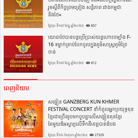
រួមស្តីពីកិច្ចព្រមព្រៀង សន្តិភាព រវាងកម្ពុជា
និងថៃ»
ថ្ងៃពុធ ទី១៧ ខែធ្នូ ឆ្នាំ២០២៥
857
យោធាថៃបានបន្តប្រើប្រាស់យន្តហោះចម្បាំង F-
16 ទម្លាក់គ្រាប់បែកចូលក្នុងភូមិសាស្ត្រភូមិព្រៃ
ចាន់
ថ្ងៃពុធ ទី១៧ ខែធ្នូ ឆ្នាំ២០២៥
812
ពេញនិយម
សង្វៀន GANZBERG KUN KHMER
FESTIVAL CONCERT នាំកំពូលអ្នកប្រយុទ្ធគុន
ខ្មែរជាច្រើនរូបមកចួបគ្នាលើសង្វៀនគុនខ្មែរ
តែមួយដ៏អស្ចារ្យលើទឹកដីខេត្តបាត់ដំបង
ថ្ងៃពុធ ទី១៦ ខែតុលា ឆ្នាំ២០២៤
27329