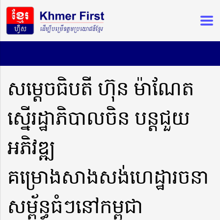
សម្តេចធិបតី ហ៊ុន ម៉ាណែត
ស្នើរដ្ឋាភិបាលចិន បន្តជួយ
អភិវឌ្ឍ
គម្រោងសាងសង់ហេដ្ឋារចនា
សម្ព័ន្ធធំៗនៅកម្ពុជា