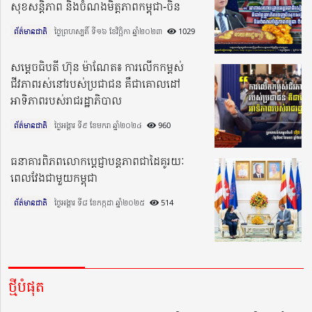
សុខសន្តិភាព និងចំណងមិត្តភាពកម្ពុជា-ចិន
ព័ត៌មានជាតិ
ថ្ងៃព្រហស្បតិ៍ ទី១៦ ខែវិច្ឆិកា ឆ្នាំ២០២៣​
1029
សម្តេចធិបតី ហ៊ុន ម៉ាណែត៖ ការលើកកម្ពស់
ជីវភាពរស់នៅរបស់ប្រជាជន គឺជាគោលដៅ
អាទិភាពរបស់រាជរដ្ឋាភិបាល
ព័ត៌មានជាតិ
ថ្ងៃអង្គារ ទី៩ ខែមករា ឆ្នាំ២០២៤​
960
ធនាគារពិភពលោកប្ដេជ្ញាបន្តភាពជាដៃគូរយៈ
ពេលវែងជាមួយកម្ពុជា
ព័ត៌មានជាតិ
ថ្ងៃអង្គារ ទី៨ ខែកក្កដា ឆ្នាំ២០២៥​
514
ថ្មីបំផុត