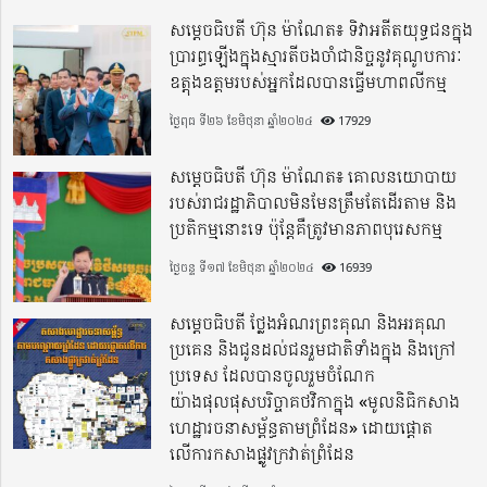
សម្តេចធិបតី ហ៊ុន ម៉ាណែត៖ ទិវាអតីតយុទ្ធជនក្នុង
ប្រារព្ធឡើងក្នុងស្មារតីចងចាំជានិច្ចនូវគុណូបការៈ
ឧត្តុងឧត្តមរបស់អ្នកដែលបានធ្វើមហាពលីកម្ម
ថ្ងៃពុធ ទី២៦ ខែមិថុនា ឆ្នាំ២០២៤
17929
សម្តេចធិបតី ហ៊ុន ម៉ាណែត៖ គោលនយោបាយ
របស់រាជរដ្ឋាភិបាលមិនមែនត្រឹមតែដើរតាម និង
ប្រតិកម្មនោះទេ ប៉ុន្តែគឺត្រូវមានភាពបុរេសកម្ម
ថ្ងៃចន្ទ ទី១៧ ខែមិថុនា ឆ្នាំ២០២៤
16939
សម្តេចធិបតី ថ្លែងអំណរព្រះគុណ និងអរគុណ
ប្រគេន និងជូនដល់ជនរួមជាតិទាំងក្នុង​ និងក្រៅ
ប្រទេស​ ដែលបានចូលរួមចំណែក
យ៉ាងផុលផុសបរិច្ចាគថវិកាក្នុង «មូលនិធិកសាង
ហេដ្ឋារចនាសម្ព័ន្ធតាមព្រំដែន» ដោយផ្ដោត
លើការកសាងផ្លូវក្រវាត់ព្រំដែន