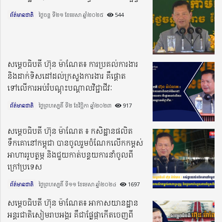
ព័ត៌មានជាតិ
ថ្ងៃចន្ទ ទី២១ ខែមេសា ឆ្នាំ២០២៥​
544
សម្តេចធិបតី ហ៊ុន ម៉ាណែត៖ ការប្រគល់ការងារ
និងដាក់ទិសដៅដល់ក្រសួងការងារ គឺផ្តោត
ទៅលើការអប់រំបណ្ដុះបណ្ដាលវិជ្ជាជីវៈ
ព័ត៌មានជាតិ
ថ្ងៃព្រហស្បតិ៍ ទី២ ខែវិច្ឆិកា ឆ្នាំ២០២៣​
917
សម្តេចធិបតី ហ៊ុន ម៉ាណែត ៖ កសិដ្ឋានផលិត
ទឹកគោនៅកម្ពុជា បានចូលរួមចំណែកលើកកម្ពស់
អាហាររូបត្ថម្ភ និងជួយកាត់បន្ថយការនាំចូលពី
ក្រៅប្រទេស
ព័ត៌មានជាតិ
ថ្ងៃព្រហស្បតិ៍ ទី១១ ខែមេសា ឆ្នាំ២០២៤​
1697
សម្តេចធិបតី ហ៊ុន ម៉ាណែត៖ អាកាសយានដ្ឋាន
អន្តរជាតិសៀមរាបអង្គរ គឺជាផ្លែផ្កាកើតចេញពី