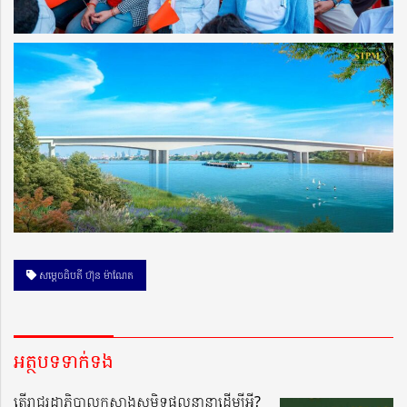
សម្ដេចធិបតី ហ៊ុន ម៉ាណែត
អត្ថបទទាក់ទង
តើរាជរដ្ឋាភិបាលកសាងសមិទ្ធផលនានាដើម្បីអ្វី?