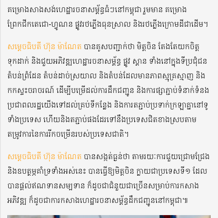
គម្រោងសាងសង់ហេដ្ឋារចនាសម្ព័ន្ធធំៗនៅកម្ពុជា រួមមាន គម្រោង
ព្រែកជីកតេជោ-ហ្វូណន ផ្លូវរថភ្លើងធុនស្រាល និងរថភ្លើងក្រោមដីជាដើម។
សម្តេចធិបតី ហ៊ុន ម៉ាណែត
បានគូសបញ្ជាក់ថា មិត្តចិន តែងតែយកចិត្ត
ទុកដាក់ និងជួយអភិវឌ្ឍហេដ្ឋារចនាសម្ព័ន្ធ ផ្លូវ ស្ពាន ទាំងនៅក្នុងទីប្រជុំជន
តំបន់ព្រំដែន តំបន់ដាច់ស្រយាល និងតំបន់ដែលមានភាពស្មុគ្រស្មាញ និង
កកស្ទះចរាចរណ៍ ដើម្បីបម្រើដល់ការដឹកជញ្ជូន និងការផ្សាភ្ជាប់ទំនាក់ទំនង
ប្រជាពលរដ្ឋយើងទៅដល់គ្រប់ទីកន្លែង និងការតភ្ជាប់ប្រទាក់ក្រឡាគ្នានៅទូ
ទាំងប្រទេស ហើយនិងតភ្ជាប់ផងដែរទៅនឹងប្រទេសជិតខាងស្របតាម
តម្រូវការនៃការរីកចម្រើនរបស់ប្រទេសជាតិ។
សម្តេចធិបតី ហ៊ុន ម៉ាណែត
បានសង្កត់ធ្ងន់ថា តាមរយៈការជួយជ្រោមជ្រែង
និងឧបត្ថម្ភគាំទ្រទាំងអស់នេះ បានធ្វើឱ្យមិត្តចិន ក្លាយជាប្រទេសទី១ ដែល
បានផ្តល់ឥណទានសម្បទាន ក៏ដូចជាជំនួយជាច្រើនសម្រាប់ការកសាង
អភិវឌ្ឍ ក៏ដូចជាការកសាងហេដ្ឋារចនាសម្ព័ន្ធដឹកជញ្ជូននៅកម្ពុជា៕