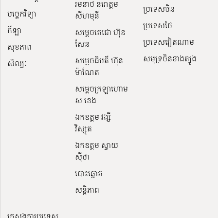
រមនាថ នរោត្តម
ប្រទេសចិន
បច្ចេកវិទ្យា
សីហមុនី
ប្រទេសថៃ
កីឡា
សម្តេចតេជោ ហ៊ុន
ប្រទេសវៀតណាម
សែន
សុខភាព
សមុទ្រចិនខាងត្បូង
សម្ដេចធិបតី ហ៊ុន
សិល្បៈ
ម៉ាណែត
សម្ដេចក្រឡាហោម
ស ខេង
ឯកឧត្តម វង្សី
វិស្សុត
ឯកឧត្តម ស្វាយ
ស៊ីថា
បោះឆ្នោត
សន្តិភាព
ក្រសួងការបរទេស