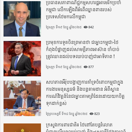
ប្រធានសភាពាណិជ្ជកម្មសហរដ្ឋអាមេរិកប្រចាំ
កម្ពុជា លើកឡើងពីអំពើឈ្លានពានរបស់
ប្រទេសថៃមកលើកម្ពុជា
ថ្ងៃសុក្រ ទី១៩ ខែធ្នូ ឆ្នាំ២០២៥
842
ប្រមុខការទូតចិនព្រមានថា ជម្លោះកម្ពុជា-ថៃ
កំពុងបំផ្លាញដល់សាមគ្គីភាពអាស៊ាន ចាំបាច់
ត្រូវឈានដល់បទឈប់បាញ់ជាអាទិភាព !
ថ្ងៃសុក្រ ទី១៩ ខែធ្នូ ឆ្នាំ២០២៥
877
សហភាពអឺរ៉ុបបង្ហាញការគាំទ្រចំពោះកម្ពុជាក្នុង
ការងារមនុស្សធម៌ និងបន្តតាមដាន អំពីស្ថាន
ការណ៍វិវត្តន៍នៃជម្លោះតាមព្រំដែនដោយយកចិត្ត
ទុកដាក់ខ្ពស់
ថ្ងៃព្រហស្បតិ៍ ទី១៨ ខែធ្នូ ឆ្នាំ២០២៥
823
ក្រសួងការពារជាតិ៖ ថៃនៅតែបន្តរំលោភ
បំពានលើបទឈប់បាញ់ និង«សេចក្តីថ្លែងការណ៍