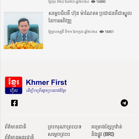
ថ្ងៃពុធ ទី២៨ ខែសីហា ឆ្នាំ២០២៤
16880
សម្តេចធិបតី ហ៊ុន ម៉ាណែត៖ ប្រជាជនគឺជាស្នូល
នៃការអភិវឌ្ឍ
ថ្ងៃព្រហស្បតិ៍ ទី១១ ខែកក្កដា ឆ្នាំ២០២៤
16851
ព័ត៌មានជាតិ
ព្រះករុណាព្រះបាទ
គម្រោងខ្សែក្រវ៉ាត់
សម្តេចព្រះប
និងផ្លូវ (BRI)
ព័ត៌មានអន្តរជាតិ