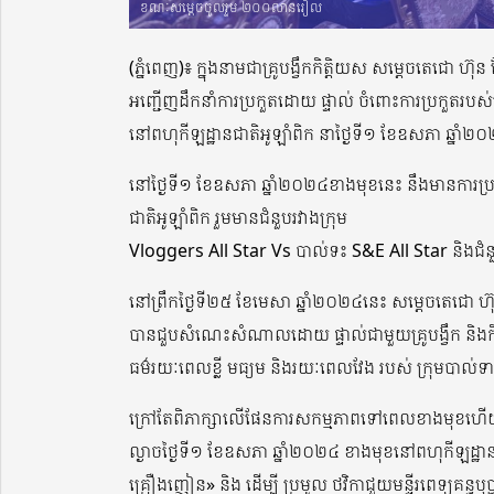
ខណៈសម្តេចចូលរួម ២០០លានរៀល
(ភ្នំពេញ)៖ ក្នុងនាមជាគ្រូបង្វឹកកិត្តិយស សម្តេចតេជោ ហ៊
អញ្ជើញដឹកនាំការប្រកួតដោយ ផ្ទាល់ ចំពោះការប្រកួតរបស
នៅពហុកីឡដ្ឋានជាតិអូឡាំពិក នាថ្ងៃទី១ ខែឧសភា ឆ្នាំ
នៅថ្ងៃទី១ ខែឧសភា ឆ្នាំ២០២៤ខាងមុខនេះ នឹងមានការប្រកួ
ជាតិអូឡាំពិក រួមមានជំនួបរវាងក្រុម
Vloggers All Star Vs បាល់ទះ S&E All Star និងជ
នៅព្រឹកថ្ងៃទី២៥ ខែមេសា ឆ្នាំ២០២៤នេះ សម្តេចតេជោ ហ៊ុន 
បានជួបសំណេះសំណាលដោយ ផ្ទាល់ជាមួយគ្រូបង្វឹក និងកី
ធម៌រយៈពេលខ្លី មធ្យម និងរយៈពេលវែង របស់ ក្រុមបាល់ទ
ក្រៅតែពិភាក្សាលើផែនការសកម្មភាពទៅពេលខាងមុខហើយនោ
ល្ងាចថ្ងៃទី១ ខែឧសភា ឆ្នាំ២០២៤ ខាងមុខនៅពហុកីឡដ្ឋានអូឡ
គ្រឿងញៀន» និង ដើម្បី ប្រមូល ថវិកាជួយមន្ទីរពេទ្យគន្ធបុប្