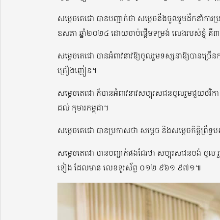
សម្តេចតេជោ បានបញ្ជាក់ថា សម្តេចនឹងចូលរួមដឹកនាំការប្រកួត
ឧសភា ឆ្នាំ២០២៤ ដោយចាប់ផ្តើមទម្រង់ លេងរបស់ខ្ញុំ គ
សម្តេចតេជោ បានអំពាវនាវឱ្យចូលរួមទស្សនាឱ្យបានច្រើនកុះក
គ្រឿងញៀន។
សម្តេចតេជោ ក៏បានអំពាវនាវសប្បុរសជនចូលរួមជួយថវិកា សម្រ
ដល់ កុមារកម្ពុជា។
សម្តេចតេជោ បានប្រកាសថា សម្តេច និងសម្តេចកិត្តិព្រឹទ
សម្តេចតេជោ បានបញ្ជាក់ផងដែរថា សប្បុរសជនចង់ ចូល រ
ទៀង ដែលមាន លេខទូរស័ព្វ ០១២ ៩៦១ ៩៧១៕