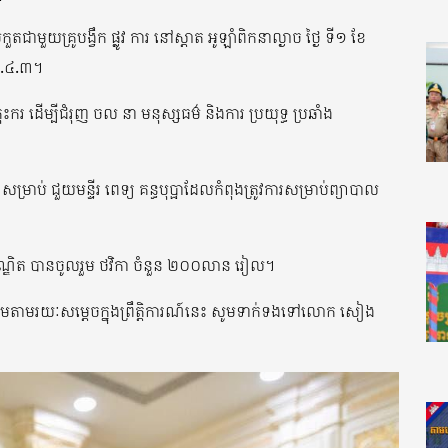
ជាមួយគ្រូបង្វឹក ផ្លូវ ការ នៅស្តាត អូឡាំពិកនាល្ងាច ថ្ងៃ ទី១ ខែ
ឺ៣.៤.៣។
រ ដើម្បីជំរុញ ចល នា មនុស្សធម៌ និងការ ប្រយុទ្ធ ប្រឆាំង
ាប់ ជួយមន្ទីរ ពេទ្យ គន្ធបុប្ផាដែលកំពុងត្រូវការសម្រាប់ព្យាបាល
្ធបណ្ឌិត បានចូលរួម ថវិកា ចំនួន ២០០លាន រៀល។
ួមតាមរយៈសម្តេចក្នុងព្រឹត្តិការណ៍នេះ សូមទាក់ទងទៅលោក សៀង