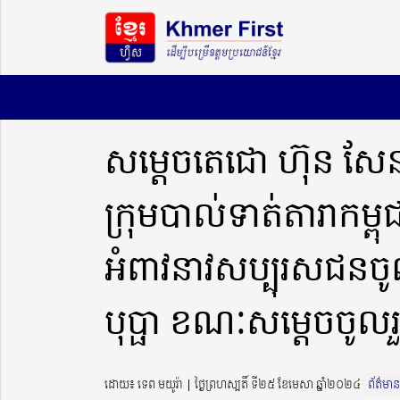
សម្តេចតេជោ ហ៊ុន សែន 
ក្រុមបាល់ទាត់តារាកម្ព
អំពាវនាវសប្បុរសជនចូល
បុប្ផា ខណៈសម្តេចច
ដោយ៖ ទេព មយូរ៉ា ​​ | ថ្ងៃព្រហស្បតិ៍ ទី២៥ ខែមេសា ឆ្នាំ២០២៤
ព័ត៌មាន