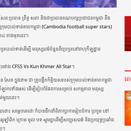
ុន សែន ប្រធាន ព្រឹទ្ធ សភា និងជាប្រធានគណបក្សប្រជាជនកម្ពុជា នឹង
់ក្រុមបាល់ទាត់តារាកម្ពុជា (Cambodia football super stars)
២០២៤ ខាងមុខនេះ។
តបាល់ទាត់ដើម្បី មនុស្សធម៌ចំនួនពីរប្រកួតនៅពហុកីឡដ្ឋាន
ំនួបរវាង CFSS Vs Kun Khmer All Star។
ព
សែន ក្នុងនាម ជា គ្រូបង្វឹកកិត្តិយសរបស់ក្រុមបាល់ទាត់តារាកម្ពុជា
ឡាករទាំងអស់ ដើម្បីរៀបចំផែនការសម្រាប់ សកម្មភាព មនុស្ស
ាត់មួយនេះ។
ះ សម្តេចតេជោ ក៏បានដឹកនាំពិភាក្សាការរៀបចំការ ប្រកួត នៅ
ាំពិក ក្រោម មូល បទ «រួមគ្នាដើម្បីសប្បុរសធម៌ និងប្រយុទ្ធប្រឆាំង
ផា។