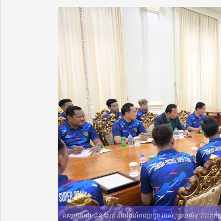
សម្តេចតេជោ ហ៊ុន សែន នឹងដឹកនាំការប្រកួត របស់ក្រុមបាល់ទាត់តារាកម្ព