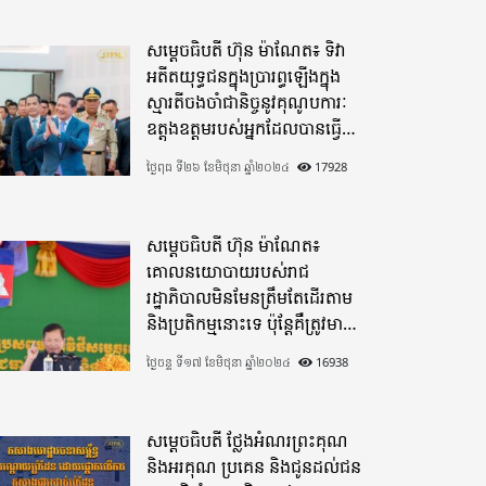
សម្តេចធិបតី ហ៊ុន ម៉ាណែត៖ ទិវា
អតីតយុទ្ធជនក្នុងប្រារព្ធឡើងក្នុង
ស្មារតីចងចាំជានិច្ចនូវគុណូបការៈ
ឧត្តុងឧត្តមរបស់អ្នកដែលបានធ្វើ
មហាពលីកម្ម
ថ្ងៃពុធ ទី២៦ ខែមិថុនា ឆ្នាំ២០២៤
17928
សម្តេចធិបតី ហ៊ុន ម៉ាណែត៖
គោលនយោបាយរបស់រាជ
រដ្ឋាភិបាលមិនមែនត្រឹមតែដើរតាម
និងប្រតិកម្មនោះទេ ប៉ុន្តែគឺត្រូវមាន
ភាពបុរេសកម្ម
ថ្ងៃចន្ទ ទី១៧ ខែមិថុនា ឆ្នាំ២០២៤
16938
សម្តេចធិបតី ថ្លែងអំណរព្រះគុណ
និងអរគុណ ប្រគេន និងជូនដល់ជន