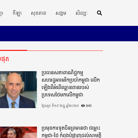
្យា
កីឡា
សុខភាព
សង្គម
សិល្បៈ
ីបំផុត
ប្រធានសភាពាណិជ្ជកម្ម
សហរដ្ឋអាមេរិកប្រចាំកម្ពុជា លើក
ឡើងពីអំពើឈ្លានពានរបស់
ប្រទេសថៃមកលើកម្ពុជា
ថ្ងៃសុក្រ ទី១៩ ខែធ្នូ ឆ្នាំ២០២៥
840
ប្រមុខការទូតចិនព្រមានថា ជម្លោះ
កម្ពុជា-ថៃ កំពុងបំផ្លាញដល់សាមគ្គី