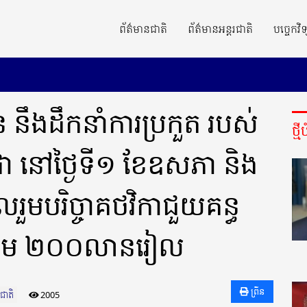
ព័ត៌មានជាតិ
ព័ត៌មានអន្តរជាតិ
បច្ចេកវិទ
នឹងដឹកនាំការប្រកួត របស់
ថ្ម
ុជា នៅថ្ងៃទី១ ខែឧសភា និង
រួមបរិច្ចាគថវិកាជួយគន្ធ
ូលរួម ២០០លានរៀល
ព្រីន
ជាតិ
2005