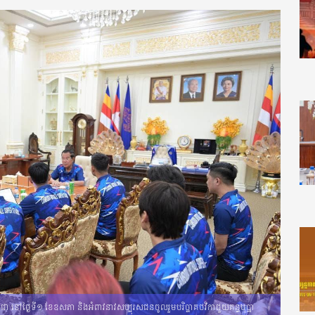
ុជា នៅថ្ងៃទី១ ខែឧសភា និងអំពាវនាវសប្បុរសជនចូលរួមបរិច្ចាគថវិកាជួយគន្ធបុប្ផា