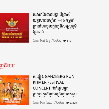
យោធាថៃបានបន្តប្រើប្រាស់
យន្តហោះចម្បាំង F-16 ទម្លាក់
គ្រាប់បែកចូលក្នុងភូមិសាស្ត្រភូមិ
ព្រៃចាន់
ថ្ងៃពុធ ទី១៧ ខែធ្នូ ឆ្នាំ២០២៥
810
េញនិយម
សង្វៀន GANZBERG KUN
KHMER FESTIVAL
CONCERT នាំកំពូលអ្នក
ប្រយុទ្ធគុនខ្មែរជាច្រើនរូបមកចួប
គ្នាលើសង្វៀនគុនខ្មែរតែមួយដ៏
ថ្ងៃពុធ ទី១៦ ខែតុលា ឆ្នាំ២០២៤
27329
អស្ចារ្យលើទឹកដីខេត្តបាត់ដំបង