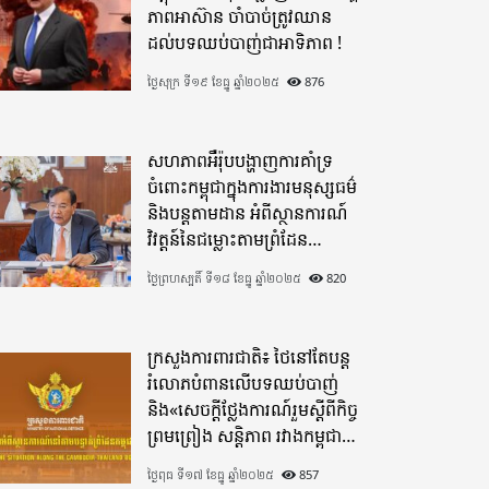
ភាពអាស៊ាន ចាំបាច់ត្រូវឈាន
ដល់បទឈប់បាញ់ជាអាទិភាព !
ថ្ងៃសុក្រ ទី១៩ ខែធ្នូ ឆ្នាំ២០២៥
876
សហភាពអឺរ៉ុបបង្ហាញការគាំទ្រ
ចំពោះកម្ពុជាក្នុងការងារមនុស្សធម៌
និងបន្តតាមដាន អំពីស្ថានការណ៍
វិវត្តន៍នៃជម្លោះតាមព្រំដែន
ដោយយកចិត្តទុកដាក់ខ្ពស់
ថ្ងៃព្រហស្បតិ៍ ទី១៨ ខែធ្នូ ឆ្នាំ២០២៥
820
ក្រសួងការពារជាតិ៖ ថៃនៅតែបន្ត
រំលោភបំពានលើបទឈប់បាញ់
និង«សេចក្តីថ្លែងការណ៍រួមស្តីពីកិច្ច
ព្រមព្រៀង សន្តិភាព រវាងកម្ពុជា
និងថៃ»
ថ្ងៃពុធ ទី១៧ ខែធ្នូ ឆ្នាំ២០២៥
857