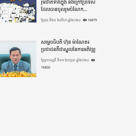
រួមជាតិទាំងក្នុង​ និងក្រៅប្រទេស​
ដែលបានចូលរួមចំណែក
យ៉ាងផុលផុសបរិច្ចាគថវិកាក្នុង
ថ្ងៃពុធ ទី២៨ ខែសីហា ឆ្នាំ២០២៤
16879
«មូលនិធិកសាងហេដ្ឋារចនាសម្ព័ន្ធ
តាមព្រំដែន» ដោយផ្ដោតលើការ
កសាងផ្លូវក្រវាត់ព្រំដែន
សម្តេចធិបតី ហ៊ុន ម៉ាណែត៖
ប្រជាជនគឺជាស្នូលនៃការអភិវឌ្ឍ
ថ្ងៃព្រហស្បតិ៍ ទី១១ ខែកក្កដា ឆ្នាំ២០២៤
16850