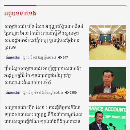
អត្ថបទទាក់ទង
សម្ដេចតេជោ ហ៊ុន សែន អនុញ្ញាតឱ្យលោកជំទាវ
ប្រៃហ្គេត អែល វ៉កឃឺរ ភារធារីស្តីទីនៃស្ថានទូត
សហរដ្ឋអាមេរិកនៅភ្នំពេញ ចូលជួបសម្ដែងការ
គួរសម
ព័ត៌មានជាតិ
ថ្ងៃពុធ ទី១៨ ខែធ្នូ ឆ្នាំ២០២៤​
647
ព្រឹកស្អែកសម្តេចតេជោ អញ្ជើញប្រកាសដាក់ឱ្យ
អនុវត្តកម្មវិធី កែទម្រង់គ្រប់គ្រង​ហិរញាវត្ថុ
សាធារណៈដំណាក់កាលទី៤
ព័ត៌មានជាតិ
ថ្ងៃអាទិត្យ ទី១៩ ខែមីនា ឆ្នាំ២០២៣​
2159
សម្តេចតេជោ ហ៊ុន សែន ៖ ការធ្វើកិច្ចការកំណែ
ទម្រង់សាធារណៈបច្ចុប្បន្ន គឺមិនលំបាកដូចដែល
ពេលសម្ដេចធ្វើកំណែទម្រង់តាំងពីដំបូងនោះទេ