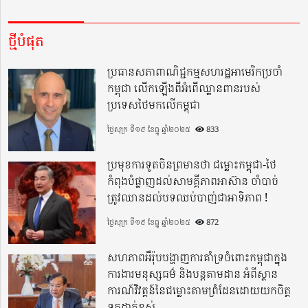
ថ្មីបំផុត
ប្រធានសភាពាណិជ្ជកម្មសហរដ្ឋអាមេរិកប្រចាំ
កម្ពុជា លើកឡើងពីអំពើឈ្លានពានរបស់
ប្រទេសថៃមកលើកម្ពុជា
ថ្ងៃសុក្រ ទី១៩ ខែធ្នូ ឆ្នាំ២០២៥
833
ប្រមុខការទូតចិនព្រមានថា ជម្លោះកម្ពុជា-ថៃ
កំពុងបំផ្លាញដល់សាមគ្គីភាពអាស៊ាន ចាំបាច់
ត្រូវឈានដល់បទឈប់បាញ់ជាអាទិភាព !
ថ្ងៃសុក្រ ទី១៩ ខែធ្នូ ឆ្នាំ២០២៥
872
សហភាពអឺរ៉ុបបង្ហាញការគាំទ្រចំពោះកម្ពុជាក្នុង
ការងារមនុស្សធម៌ និងបន្តតាមដាន អំពីស្ថាន
ការណ៍វិវត្តន៍នៃជម្លោះតាមព្រំដែនដោយយកចិត្ត
ទុកដាក់ខ្ពស់