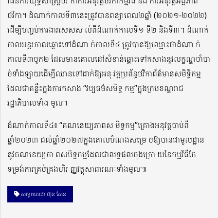
ផែនការយុទ្ធសាស្រ្តថវិ កាការអនុវត្តថវិកាកម្មវិធី និង ការអនុវត្តអង្គភាព
ថវិកា។ ដំណាក់កាលទី៣នេះត្រូវបានពន្យាពេល២ឆ្នាំ (២០២១-២០២២)
ដើម្បីបញ្ចប់ការងារសេសស ល់ពីដំណាក់កាលទី១ ទី២ និងទី៣។ ដំណាក់
កាលអន្តរកាលឆ្ពោះទៅដំណា ក់កាលទី៤ ត្រូវបានឱ្យឈ្មោះថាដំណា ក់
កាលទី៣បូក២ ដែលមានគោលដៅសំខាន់ឆ្ពោះទៅកសាងនូវលក្ខណ្ឌចាំបា
ច់ទាំងឡាយដើម្បីឈានទៅដាក់ឱ្យអនុ វត្តប្រព័ន្ធថវិកាព័ត៌មានសមិទ្ធិកម្ម
ដែលជាគន្លឹះក្នុងការកសាង “វប្បធម៌សមិទ្ធ កម្ម”ក្នុងក្របខណ្ឌរាជ
រដ្ឋាភិបាលទាំង មូល។
ដំណាក់កាលទី៤៖ “គណនេយ្យភាពស មិទ្ធកម្ម”គ្រោងអនុវត្តចាប់ពី
ឆ្នាំ២០២៣ ដល់ឆ្នាំ២០២៧ក្នុងគោលបំណងសម្រេ ចឱ្យបានជាមូលដ្ឋាន
នូវគណនេយ្យភា ពសមិទ្ធកម្មដែលជាលទ្ធផលចុងក្រោ យនៃកម្មវិធីកែ
ទម្រង់ការគ្រប់គ្រងហិរ ញ្ញវត្ថុសាធារណៈទាំងមូល៕
សម្តេចតេជោ ហ៊ុន សែន