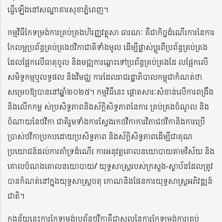
ធ្វើឡើងនៅសណ្ឋាគារសុខាភ្នំពេញ។
កម្មវិធីកែទម្រង់ការគ្រប់គ្រងហិរញ្ញវត្ថុសា ធារណៈ គឺជាកិច្ចដំណើរការនៃការ
កែលម្អប្រព័ន្ធគ្រប់គ្រងថវិកាជាតិទាំងមូល ដើម្បីផ្លាស់ប្តូរពីប្រព័ន្ធគ្រប់គ្រង
ដែលផ្អែកលើធាតុចូល និងមជ្ឍការឆ្ពោះទៅប្រព័ន្ធគ្រប់គ្រងដែ លផ្អែកលើ
សមិទ្ធកម្មឬលទ្ធផល និងវិមជ្ឈ ការដែលរាជរដ្ឋាភិបាលកម្ពុជាកំណត់ថា
សម្រេចឱ្យបាននៅឆ្នាំ២០២៥។ កម្មវិធីនេះ ផ្តោតសារៈសំខាន់លើការពង្រឹង
និងលើកកម្ព ស់ប្រសិទ្ធភាពនិងស័ក្តិសិទ្ធភាពនៃការ គ្រប់គ្រងចំណូល និង
ចំណាយនៃថវិកា ជាតិរួមទាំងការស្វែងរកថវិកាការវិភាជថវិកានិងការប្រើ
ប្រាស់ថវិកាប្រកបដោយប្រសិទ្ធភាព និងស័ក្តិសិទ្ធភាពដើម្បីជាគុណ
ប្រយោជន៍ដល់ការគាំទ្រដំណើរ ការអនុវត្តគោលនយោបាយតាមវិស័យ និង
គោលបំណងគោលនយោបាយ/ យុទ្ធសាស្រ្តរបស់ក្រសួង-ស្ថាប័នដែលត្រូវ
បានកំណត់នៅក្នុងយុទ្ធសាស្រ្តចតុ កោណនិងផែនការយុទ្ធសាស្រ្តអភិវឌ្ឍន៍
ជាតិ។
ក្នុងន័យនេះការកែទម្រង់ប្រព័ន្ធថវិកាគឺជាស្នូលនៃការកែទម្រង់ការគ្រប់