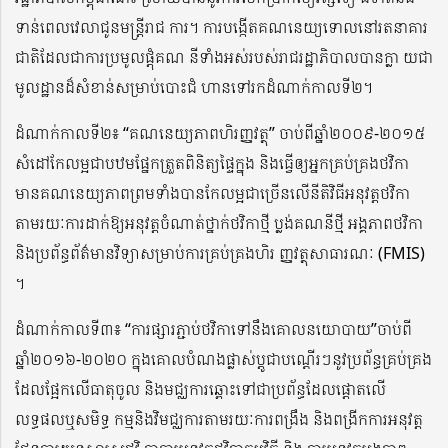
ទាន់ពេលវេលាជូនមន្ត្រីរាជ ការ។ ការបង្កើតគណនេយ្យទោលនៅរតនាគារ
ជាតិដែលជាការប្រមូលផ្តុំគណ នីទាំងអស់របស់រាជរដ្ឋាភិបាលបានក្លា យជា
មូលដ្ឋានដ៏សំខាន់សម្រាប់បោះជំ ហានទៅរកដំណាក់កាលទី២។
ដំណាក់កាលទី២៖ “គណនេយ្យភាពហិរញ្ញវត្ថុ” ចាប់ពីឆ្នាំ២០០៩-២០១៥
សំដៅកែលម្អជាបឋមផែ្នកត្រួតពិនិត្យផ្ទៃក្នុង និងធ្វើឲ្យអ្នកគ្រប់គ្រងថវិកា
មានគណនេយ្យភាពព្រមទាំងបានកែលម្អជាច្រើនលើនីតិវិធីអនុវត្តថវិកា
តាមរយៈការដាក់ឱ្យអនុវត្តចំណាត់ថ្នាក់ថវិកាថ្មី ប្លង់គណនីថ្មី អង្គភាពថវិកា
និងប្រព័ន្ធព័ត៌មានវិទ្យាសម្រាប់ការគ្រប់គ្រងហិរ ញ្ញវត្ថុសាធារណៈ (FMIS)
។
ដំណាក់កាលទី៣៖ “ការផ្សារភ្ជាប់ថវិកាទៅនឹងគោលនយោបាយ”ចាប់ពី
ឆ្នាំ២០១៦-២០២០ ក្នុងគោលបំណងផ្លាស់ប្តូជាបណ្តើរៗនូវប្រព័ន្ធគ្រប់គ្រង
ដែលផ្អែកលើធាតុចូល និងមជ្ឈការឆ្ពោះទៅជាប្រព័ន្ធដែលផ្តោតលើ
លទ្ធផលឬសមិទ្ធ កម្មនិងវិមជ្ឈការតាមរយៈការពង្រឹង និងពង្រីកការអនុវត្ត