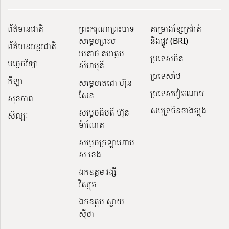
ព័ត៌មានជាតិ
ព្រះករុណាព្រះបាទ
គម្រោងខ្សែក្រវ៉ាត់
សម្តេចព្រះប
និងផ្លូវ (BRI)
ព័ត៌មានអន្តរជាតិ
រមនាថ នរោត្តម
ប្រទេសចិន
បច្ចេកវិទ្យា
សីហមុនី
ប្រទេសថៃ
កីឡា
សម្តេចតេជោ ហ៊ុន
ប្រទេសវៀតណាម
សែន
សុខភាព
សមុទ្រចិនខាងត្បូង
សម្ដេចធិបតី ហ៊ុន
សិល្បៈ
ម៉ាណែត
សម្ដេចក្រឡាហោម
ស ខេង
ឯកឧត្តម វង្សី
វិស្សុត
ឯកឧត្តម ស្វាយ
ស៊ីថា