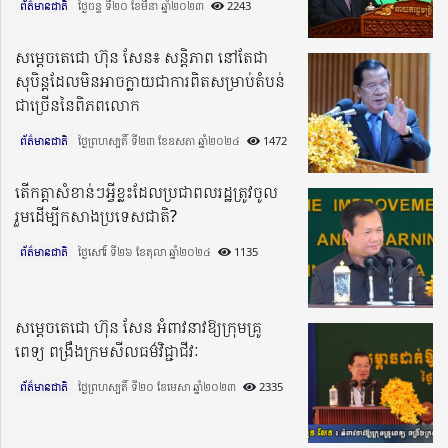
ព័ត៌មានជាតិ
ថ្ងៃចន្ទ ទី២០ ខែមីនា ឆ្នាំ២០២៣​
2243
សម្តេចតេជោ ហ៊ុន សែន៖ សន្តិភាព នៅតែជា
សុបិន្តដែលមិនអាចក្លាយជាការពិតសម្រាប់តំបន់
ជាច្រើននៃពិភពលោក
ព័ត៌មានជាតិ
ថ្ងៃព្រហស្បតិ៍ ទី២៣ ខែឧសភា ឆ្នាំ២០២៤​
1472
តើកត្តាសំខាន់ៗអ្វីខ្លះដែលប្រជាពលរដ្ឋត្រូវចូល
រួមដើម្បីកសាងប្រទេសជាតិ?
ព័ត៌មានជាតិ
ថ្ងៃសៅរ៍ ទី២៦ ខែតុលា ឆ្នាំ២០២៤​
1135
សម្ដេចតេជោ ហ៊ុន សែន អំពាវនាវឱ្យក្រុមគ្រូ
ពេទ្យ ពង្រឹងក្រមសីលធម៌វិជ្ជាជីវៈ
ព័ត៌មានជាតិ
ថ្ងៃព្រហស្បតិ៍ ទី២០ ខែមេសា ឆ្នាំ២០២៣​
2335