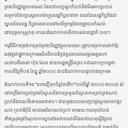
គ្រងហិរញ្ញវត្ថុសាធារណៈដែលជាលក្ខណ្ឌចាំបាច់និងមិនអាចខ្វះបាន
សម្រាប់ថែរក្សាស្ថេរភាពម៉ាក្រូសេដ្ឋកិច្ចធានាភា ពធននៃសេដ្ឋកិច្ចនិងជា
ឃ្នាស់នៃសេដ្ឋ កិច្ចតាមគោលដៅសមិទ្ធកម្មដែលត្រូវបានកំណត់
ដោយុទ្ធសាស្រ្តចតុ កោណដំណាក់កាលទី៣របស់រាជរដ្ឋាភិ បាល។
កម្មវិធីកែទម្រង់ការគ្រប់គ្រងហិរញ្ញវត្ថុសាធារណៈត្រូវបានប្រកាសដាក់ឱ្យ
អនុវត្តជាផ្លូវការក្រោមអធិបតីភាពដ៏ខ្ពង់ខ្ពស់របស់សម្ដេចអគ្គមហា
សេនាបតីតេជោ ហ៊ុន សែន នាយករដ្ឋមន្ត្រីនៃព្រះ រាជាណាចក្រកម្ពុជា
កាលពីថ្ងៃទី០៥ ខែធ្នូ ឆ្នាំ២០០៤ ជា៤ដំណាក់កាលដូចខាងក្រោម៖
ដំណាក់កាលទី១៖ “ភាពជឿទុកចិត្តនៃថវិកា”ចាប់ពីឆ្នាំ ២០០៤-២០០៨ សំ
ដៅពង្រឹងការគ្រប់គ្រងចំណូលនិងការប្រមូលចំណូលការគ្រប់គ្រងសាច់
ប្រាក់និងគណនីទោលរតនាគារ។ ជាលទ្ធផលបានបញ្ចប់នូវស្ថានភាពកង្វះ
សាច់ ប្រាក់ដ៏រ៉ាំរ៉ៃ មកជាអតិរេកសាច់ប្រាក់ តាមរយៈការលុបបំបាត់
ទាំងស្រុងនូវបំណុលកកស្ទះនៅរតនាគារជាតិដែលជាហេតុធ្វើឱ្យរាជ
រដ្ឋាភិបាលកម្ពុជាដោះ ស្រាយបាននូវការបើកប្រាក់បៀវត្សទៀ ងទាត់និង