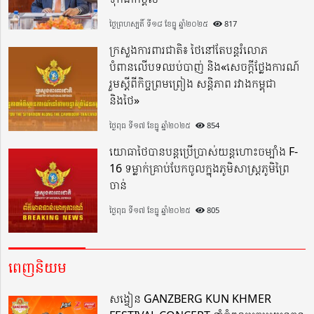
ថ្ងៃព្រហស្បតិ៍ ទី១៨ ខែធ្នូ ឆ្នាំ២០២៥
817
ក្រសួងការពារជាតិ៖ ថៃនៅតែបន្តរំលោភ
បំពានលើបទឈប់បាញ់ និង«សេចក្តីថ្លែងការណ៍
រួមស្តីពីកិច្ចព្រមព្រៀង សន្តិភាព រវាងកម្ពុជា
និងថៃ»
ថ្ងៃពុធ ទី១៧ ខែធ្នូ ឆ្នាំ២០២៥
854
យោធាថៃបានបន្តប្រើប្រាស់យន្តហោះចម្បាំង F-
16 ទម្លាក់គ្រាប់បែកចូលក្នុងភូមិសាស្ត្រភូមិព្រៃ
ចាន់
ថ្ងៃពុធ ទី១៧ ខែធ្នូ ឆ្នាំ២០២៥
805
ពេញនិយម
សង្វៀន GANZBERG KUN KHMER