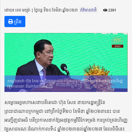
ដោយ៖ ទេព មយូរ៉ា ​​ | ថ្ងៃចន្ទ ទី២០ ខែមីនា ឆ្នាំ២០២៣
ព័ត៌មានជាតិ
2391
ព្រីន
សម្តេចតេជោ ហ៊ុន សែន អញ្ជើញប្រកាសដាក់ឱ្យអនុវត្តកម្មវិធីកែទម្រង់ ការគ្រប់គ្រងហិរញ្ញ
វត្ថុសាធារណៈដំណាក់កាលទី៤
សម្តេចអគ្គមហាសេនាបតីតេជោ ហ៊ុន សែន នាយករដ្ឋមន្ត្រីនៃ
ព្រះរាជាណាចក្រកម្ពុជា នៅព្រឹកថ្ងៃទី២០ ខែមីនា ឆ្នាំ២០២៣នេះ បាន
អញ្ជើញជាអធិ បតីប្រកាសដាក់ឱ្យអនុវត្តកម្មវិធីកែទម្រង់ ការគ្រប់គ្រងហិរញ្ញ
វត្ថុសាធារណៈដំណាក់កាលទី៤ ឆ្នាំ២០២៣ដល់ឆ្នាំ២០២៧ ដែលពិធីនេះ