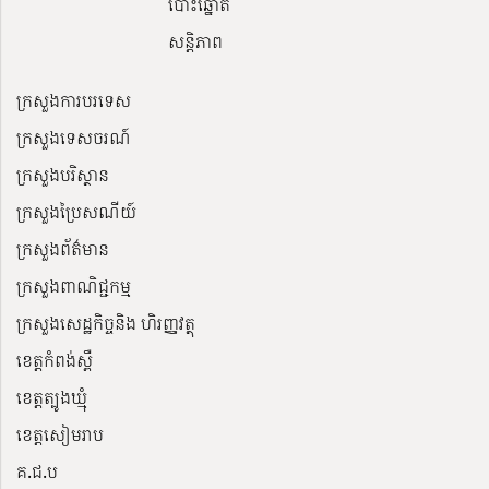
បោះឆ្នោត
សន្តិភាព
ក្រសួងការបរទេស
ក្រសួងទេសចរណ៍
ក្រសួងបរិស្ថាន
ក្រសួងប្រៃសណីយ៍
ក្រសួងព័ត៌មាន
ក្រសួងពាណិជ្ជកម្ម
ក្រសួងសេដ្ឋកិច្ចនិង ហិរញ្ញវត្ថុ
ខេត្តកំពង់ស្ពឺ
ខេត្តត្បូងឃ្មុំ
ខេត្តសៀមរាប
គ.ជ.ប