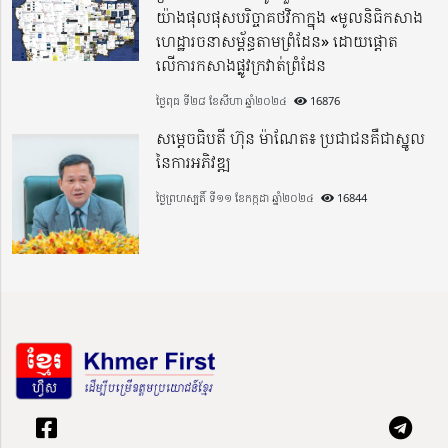
យ៉ាងផុលផុសបរិច្ចាគថវិកាក្នុង «មូលនិធិកសាង
ហេដ្ឋារចនាសម្ព័ន្ធតាមព្រំដែន» ដោយផ្ដោត
លើការកសាងផ្លូវក្រវាត់ព្រំដែន
ថ្ងៃពុធ ទី២៨ ខែសីហា ឆ្នាំ២០២៤
16876
សម្តេចធិបតី ហ៊ុន ម៉ាណែត៖ ប្រជាជនគឺជាស្នូល
នៃការអភិវឌ្ឍ
ថ្ងៃព្រហស្បតិ៍ ទី១១ ខែកក្កដា ឆ្នាំ២០២៤
16844