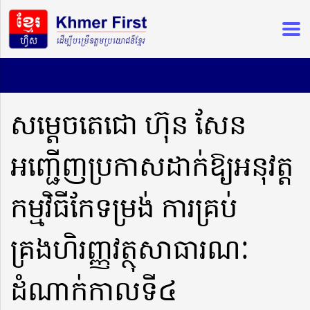
សម្តេចតេជោ ហ៊ុន សែន
អញ្ជើញប្រកាសដាក់ឱ្យអនុវត្ត
កម្មវិធីកែទម្រង់ ការគ្រប់
គ្រងហិរញ្ញវត្ថុសាធារណៈ
ដំណាក់កាលទី៤