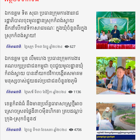
ឯកឧត្តម ទិត សុធា ប្រធានក្រុមការងាររាជ
រដ្ឋាភិបាលចុះមូលដ្ឋានស្រុកកំពង់ស្វាយ
ដឹកនាំបើកវេទិកាសាធារណៈ ក្នុងឃុំចំនួនពីរក្នុង
ស្រុកកំពង់ស្វាយ!
ព័ត៌មានជាតិ
ថ្ងៃសុក្រ ទី១៣ ខែធ្នូ ឆ្នាំ២០២៤​
627
ឯកឧត្តម បួន លឹមហេង ប្រធានក្រុមការងារ
គណបក្សប្រជាជនកម្ពុជា ចុះជួយមូលដ្ឋានឃុំ
កំពង់ស្វាយ បាននាំយកថវិកាបង្កើតសមាគម
មនុស្សចាស់ជួយដល់ប្រជាជនចំនួន២ភូមិ
ព័ត៌មានជាតិ
ថ្ងៃសៅរ៍ ទី៣០ ខែវិច្ឆិកា ឆ្នាំ២០២៤​
1136
ខេត្តកំពង់ធំ នឹងមានប្រព័ន្ធធារាសាស្រ្តថ្មីអាច
ស្រោចស្រពផ្ទៃដី៣០ម៉ឺនហិកតា គ្របដណ្តប់
ក្រុង-ស្រុកចំនួន៥
ព័ត៌មានជាតិ
ថ្ងៃចន្ទ ទី១៣ ខែឧសភា ឆ្នាំ២០២៤​
4706