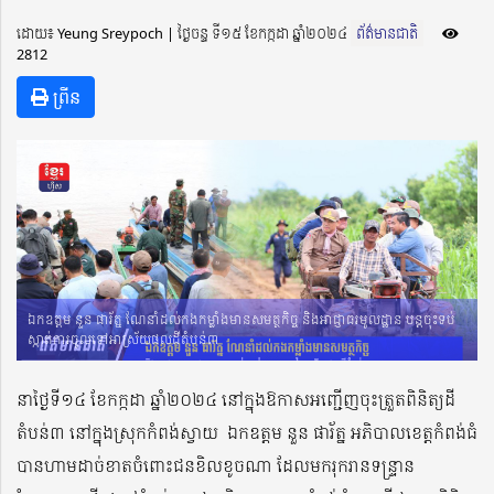
ដោយ៖ Yeung Sreypoch ​​ | ថ្ងៃចន្ទ ទី១៥ ខែកក្កដា ឆ្នាំ២០២៤
ព័ត៌មានជាតិ
2812
ព្រីន
ឯកឧត្តម នួន ផារ័ត្ន ណែនាំដល់កងកម្លាំងមានសមត្ថកិច្ច និងអាជ្ញាធរមូលដ្ឋាន បន្តចុះទប់
ស្កាត់ការចូលទៅអាស្រ័យផលដីតំបន់៣
នាថ្ងៃទី១៤ ខែកក្កដា ឆ្នាំ២០២៤ នៅក្នុងឱកាសអញ្ជើញចុះត្រួតពិនិត្យដី
តំបន់៣ នៅក្នុងស្រុកកំពង់ស្វាយ ឯកឧត្តម នួន ផារ័ត្ន អភិបាលខេត្តកំពង់ធំ
បានហាមដាច់ខាតចំពោះជនខិលខូចណា ដែលមករុករានទន្ទ្រាន