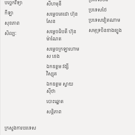
បច្ចេកវិទ្យា
សីហមុនី
ប្រទេសថៃ
កីឡា
សម្តេចតេជោ ហ៊ុន
ប្រទេសវៀតណាម
សែន
សុខភាព
សមុទ្រចិនខាងត្បូង
សម្ដេចធិបតី ហ៊ុន
សិល្បៈ
ម៉ាណែត
សម្ដេចក្រឡាហោម
ស ខេង
ឯកឧត្តម វង្សី
វិស្សុត
ឯកឧត្តម ស្វាយ
ស៊ីថា
បោះឆ្នោត
សន្តិភាព
ក្រសួងការបរទេស