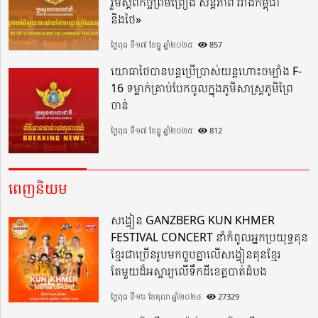
រួមស្តីពីកិច្ចព្រមព្រៀង សន្តិភាព រវាងកម្ពុជា
និងថៃ»
ថ្ងៃពុធ ទី១៧ ខែធ្នូ ឆ្នាំ២០២៥
857
យោធាថៃបានបន្តប្រើប្រាស់យន្តហោះចម្បាំង F-
16 ទម្លាក់គ្រាប់បែកចូលក្នុងភូមិសាស្ត្រភូមិព្រៃ
ចាន់
ថ្ងៃពុធ ទី១៧ ខែធ្នូ ឆ្នាំ២០២៥
812
ពេញនិយម
សង្វៀន GANZBERG KUN KHMER
FESTIVAL CONCERT នាំកំពូលអ្នកប្រយុទ្ធគុន
ខ្មែរជាច្រើនរូបមកចួបគ្នាលើសង្វៀនគុនខ្មែរ
តែមួយដ៏អស្ចារ្យលើទឹកដីខេត្តបាត់ដំបង
ថ្ងៃពុធ ទី១៦ ខែតុលា ឆ្នាំ២០២៤
27329