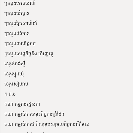
ក្រសួងទេសចរណ៍
ក្រសួងបរិស្ថាន
ក្រសួងប្រៃសណីយ៍
ក្រសួងព័ត៌មាន
ក្រសួងពាណិជ្ជកម្ម
ក្រសួងសេដ្ឋកិច្ចនិង ហិរញ្ញវត្ថុ
ខេត្តកំពង់ស្ពឺ
ខេត្តត្បូងឃ្មុំ
ខេត្តសៀមរាប
គ.ជ.ប
គណៈកម្មការរដ្ឋសភា
គណៈកម្មាធិការចម្រុះកិច្ចការព្រំដែន
គណៈកម្មាធិការជាតិសម្របសម្រួលកិច្ចការព័ត៌មាន