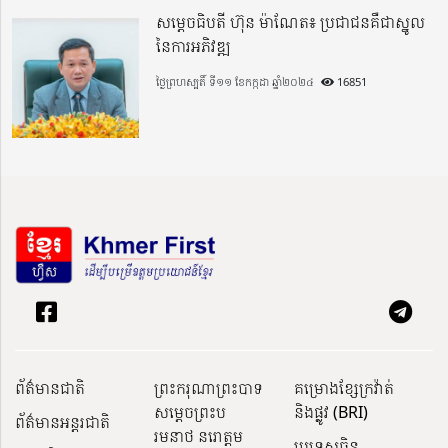
សម្តេចធិបតី ហ៊ុន ម៉ាណែត៖ ប្រជាជនគឺជាស្នូល
នៃការអភិវឌ្ឍ
ថ្ងៃព្រហស្បតិ៍ ទី១១ ខែកក្កដា ឆ្នាំ២០២៤
16851
ព័ត៌មានជាតិ
ព្រះករុណាព្រះបាទ
គម្រោងខ្សែក្រវ៉ាត់
សម្តេចព្រះប
និងផ្លូវ (BRI)
ព័ត៌មានអន្តរជាតិ
រមនាថ នរោត្តម
ប្រទេសចិន