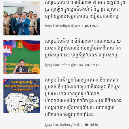
សម្តេចធិបតី ហ៊ុន ម៉ាណែត៖ ទិវាអតីតយុទ្ធជនក្នុង
ប្រារព្ធឡើងក្នុងស្មារតីចងចាំជានិច្ចនូវគុណូបការៈ
ឧត្តុងឧត្តមរបស់អ្នកដែលបានធ្វើមហាពលីកម្ម
ថ្ងៃពុធ ទី២៦ ខែមិថុនា ឆ្នាំ២០២៤
17929
សម្តេចធិបតី ហ៊ុន ម៉ាណែត៖ គោលនយោបាយ
របស់រាជរដ្ឋាភិបាលមិនមែនត្រឹមតែដើរតាម និង
ប្រតិកម្មនោះទេ ប៉ុន្តែគឺត្រូវមានភាពបុរេសកម្ម
ថ្ងៃចន្ទ ទី១៧ ខែមិថុនា ឆ្នាំ២០២៤
16939
សម្តេចធិបតី ថ្លែងអំណរព្រះគុណ និងអរគុណ
ប្រគេន និងជូនដល់ជនរួមជាតិទាំងក្នុង​ និងក្រៅ
ប្រទេស​ ដែលបានចូលរួមចំណែក
យ៉ាងផុលផុសបរិច្ចាគថវិកាក្នុង «មូលនិធិកសាង
ហេដ្ឋារចនាសម្ព័ន្ធតាមព្រំដែន» ដោយផ្ដោត
លើការកសាងផ្លូវក្រវាត់ព្រំដែន
ថ្ងៃពុធ ទី២៨ ខែសីហា ឆ្នាំ២០២៤
16880