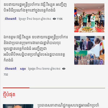
ឧបនាយករដ្ឋមន្ត្រីប្រចាំការ វង្សី វិស្សុត អញ្ជើញ
បិទពិធីប្រណាំងទូកនៅក្នុងខេត្តកំពង់ធំ
ព័ត៌មានជាតិ
ថ្ងៃសុក្រ ទី១៨ ខែតុលា ឆ្នាំ២០២៤​
1106
ឯកឧត្តម វង្សី វិស្សុត ឧបនាយករដ្ឋមន្ត្រីប្រចាំការ
និងជាប្រធានក្រុមការងាររាជរដ្ឋាភិបាលចុះ
មូលដ្ឋានខេត្តកំពង់ធំ អញ្ជើញជា
អធិបតីបិទសន្និបាតប្រចាំឆ្នាំរបស់រដ្ឋបាលខេត្ត
កំពង់ធំ
ព័ត៌មានជាតិ
សង្គម
ថ្ងៃអង្គារ ទី១៤ ខែមករា ឆ្នាំ២០២៥​
732
ថ្មីបំផុត
ប្រធានសភាពាណិជ្ជកម្មសហរដ្ឋអាមេរិកប្រចាំ