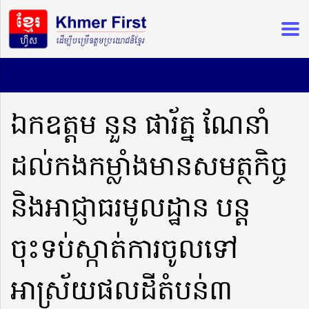
ឯកឧត្តម នួន ផារ័ត្ន ណែនាំ
ដល់កងកម្លាំងមានសមត្ថកិច្ច
និងអាជ្ញាធរមូលដ្ឋាន បន្ត
ចុះទប់ស្កាត់ការចូលទៅ
អាស្រ័យផលដីតំបន់៣