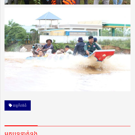
ខេត្តកំពង់ធំ
អត្ថបទទាក់ទង