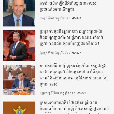
កម្ពុជា លើកឡើងពីអំពើឈ្លានពានរបស់
ប្រទេសថៃមកលើកម្ពុជា
ថ្ងៃសុក្រ ទី១៩ ខែធ្នូ ឆ្នាំ២០២៥
842
ប្រមុខការទូតចិនព្រមានថា ជម្លោះកម្ពុជា-ថៃ
កំពុងបំផ្លាញដល់សាមគ្គីភាពអាស៊ាន ចាំបាច់
ត្រូវឈានដល់បទឈប់បាញ់ជាអាទិភាព !
ថ្ងៃសុក្រ ទី១៩ ខែធ្នូ ឆ្នាំ២០២៥
877
សហភាពអឺរ៉ុបបង្ហាញការគាំទ្រចំពោះកម្ពុជាក្នុង
ការងារមនុស្សធម៌ និងបន្តតាមដាន អំពីស្ថាន
ការណ៍វិវត្តន៍នៃជម្លោះតាមព្រំដែនដោយយកចិត្ត
ទុកដាក់ខ្ពស់
ថ្ងៃព្រហស្បតិ៍ ទី១៨ ខែធ្នូ ឆ្នាំ២០២៥
823
ក្រសួងការពារជាតិ៖ ថៃនៅតែបន្តរំលោភ
បំពានលើបទឈប់បាញ់ និង«សេចក្តីថ្លែងការណ៍