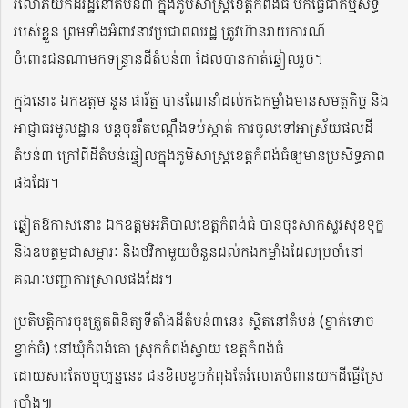
រំលោភយកដីរដ្ឋនៅតំបន់៣ ក្នុងភូមិសាស្ត្រខេត្តកំពង់ធំ មកធ្វើជាកម្មសិទ្ធិ
របស់ខ្លួន ព្រមទាំងអំពាវនាវប្រជាពលរដ្ឋ ត្រូវហ៊ានរាយការណ៍
ចំពោះជនណាមកទន្ទ្រានដីតំបន់៣ ដែលបានកាត់ឆ្វៀលរួច។
ក្នុងនោះ ឯកឧត្តម នួន ផារ័ត្ន បានណែនាំដល់កងកម្លាំងមានសមត្ថកិច្ច និង
អាជ្ញាធរមូលដ្ឋាន បន្តចុះរឹតបណ្តឹងទប់ស្កាត់ ការចូលទៅអាស្រ័យផលដី
តំបន់៣ ក្រៅពីដីតំបន់ឆ្វៀលក្នុងភូមិសាស្ត្រខេត្តកំពង់ធំឲ្យមានប្រសិទ្ធភាព
ផងដែរ។
ឆ្លៀតឱកាសនោះ​ ឯកឧត្តមអភិបាលខេត្តកំពង់ធំ បានចុះសាកសួរសុខទុក្ខ
និងឧបត្ថម្ភជាសម្ភារៈ និងថវិកាមួយចំនួនដល់កងកម្លាំងដែលប្រចាំនៅ
គណៈបញ្ជាការស្រាលផងដែរ។
ប្រតិបត្តិការចុះត្រួតពិនិត្យទីតាំងដីតំបន់៣នេះ ស្ថិតនៅតំបន់ (ខ្វាក់ទោច
ខ្វាក់ធំ) នៅឃុំកំពង់គោ ស្រុកកំពង់ស្វាយ ខេត្តកំពង់ធំ
ដោយសារតែបច្ចុប្បន្ននេះ ជនខិលខូចកំពុងតែរំលោភបំពានយកដីធ្វើស្រែ
ប្រាំង៕