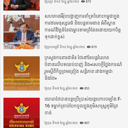
ថ្ងៃសុក្រ ទី១៩ ខែធ្នូ ឆ្នាំ២០២៥
873
សហភាពអឺរ៉ុបបង្ហាញការគាំទ្រចំពោះកម្ពុជាក្នុង
ការងារមនុស្សធម៌ និងបន្តតាមដាន អំពីស្ថាន
ការណ៍វិវត្តន៍នៃជម្លោះតាមព្រំដែនដោយយកចិត្ត
ទុកដាក់ខ្ពស់
ថ្ងៃព្រហស្បតិ៍ ទី១៨ ខែធ្នូ ឆ្នាំ២០២៥
819
ក្រសួងការពារជាតិ៖ ថៃនៅតែបន្តរំលោភ
បំពានលើបទឈប់បាញ់ និង«សេចក្តីថ្លែងការណ៍
រួមស្តីពីកិច្ចព្រមព្រៀង សន្តិភាព រវាងកម្ពុជា
និងថៃ»
ថ្ងៃពុធ ទី១៧ ខែធ្នូ ឆ្នាំ២០២៥
855
យោធាថៃបានបន្តប្រើប្រាស់យន្តហោះចម្បាំង F-
16 ទម្លាក់គ្រាប់បែកចូលក្នុងភូមិសាស្ត្រភូមិព្រៃ
ចាន់
ថ្ងៃពុធ ទី១៧ ខែធ្នូ ឆ្នាំ២០២៥
807