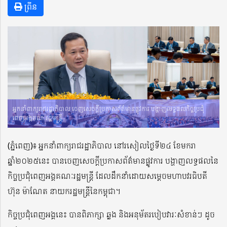
ព្រីន
អ្នកនាំពាក្យរាជរដ្ឋាភិបាល ចេញសេចក្ដីប្រកាសព័ត៌មានផ្លូវការ បង្ហាញលទ្ធផលកិច្ចប្រជុំ
ពេញអង្គគណៈរដ្ឋមន្ដ្រី
(ភ្នំពេញ)៖ អ្នកនាំពាក្យរាជរដ្ឋាភិបាល នៅរសៀលថ្ងៃទី២៤ ខែមករា
ឆ្នាំ២០២៥នេះ បានចេញសេចក្ដីប្រកាសព័ត៌មានផ្លូវការ បង្ហាញលទ្ធផលនៃ
កិច្ចប្រជុំពេញអង្គគណៈរដ្ឋមន្ដ្រី ដែលដឹកនាំដោយសម្ដេចមហាបវរធិបតី
ហ៊ុន ម៉ាណែត នាយករដ្ឋមន្ដ្រីនៃកម្ពុជា។
កិច្ចប្រជុំពេញអង្គនេះ បានពិភាក្សា ឆ្លង និងអនុម័តរបៀបវារៈសំខាន់ៗ ដូច