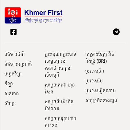
ព័ត៌មានជាតិ
ព្រះករុណាព្រះបាទ
គម្រោងខ្សែក្រវ៉ាត់
សម្តេចព្រះប
និងផ្លូវ (BRI)
ព័ត៌មានអន្តរជាតិ
រមនាថ នរោត្តម
ប្រទេសចិន
បច្ចេកវិទ្យា
សីហមុនី
ប្រទេសថៃ
កីឡា
សម្តេចតេជោ ហ៊ុន
ប្រទេសវៀតណាម
សែន
សុខភាព
សមុទ្រចិនខាងត្បូង
សម្ដេចធិបតី ហ៊ុន
សិល្បៈ
ម៉ាណែត
សម្ដេចក្រឡាហោម
ស ខេង