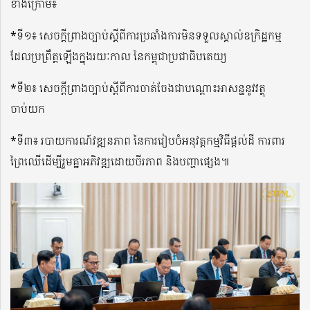
ខាងក្រោម៖
*ទី១៖ សេចក្តីព្រាងច្បាប់ស្ដីពីការប្រឆាំងការមិនទទួលស្គាល់ឧក្រិដ្ឋកម្ម
ដែលប្រព្រឹត្តឡើងក្នុងរយៈកាល នៃកម្ពុជាប្រជាធិបតេយ្យ
*ទី២៖ សេចក្តីព្រាងច្បាប់ស្តីពីការចាត់ចែងជាបណ្តោះអាសន្ននូវវត្ថុ
ចាប់យក
*ទី៣៖ របាយការណ៍វឌ្ឍនភាព នៃការរៀបចំអនុវត្តកម្មវិធីផ្តល់ដី ការពារ
ព្រៃឈើដើម្បីរួមគ្នាអភិវឌ្ឍដោយចីរភាព និងបញ្ហាផ្សេង៕