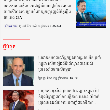
បរទេសនានាកុំចោទរាជរដ្ឋាភិបាលផ្តាច់ការនៅពេ
លចាត់វិធានការច្បាប់ចំពោះអ្នកញុះញង់បំភ្លៃរឿង
គម្រោង CLV
ព័ត៌មានជាតិ
ថ្ងៃសៅរ៍ ទី៣ ខែសីហា ឆ្នាំ២០២៤​
844
ថ្មីបំផុត
ប្រធានសភាពាណិជ្ជកម្មសហរដ្ឋអាមេរិកប្រចាំ
កម្ពុជា លើកឡើងពីអំពើឈ្លានពានរបស់
ប្រទេសថៃមកលើកម្ពុជា
ថ្ងៃសុក្រ ទី១៩ ខែធ្នូ ឆ្នាំ២០២៥
838
ប្រមុខការទូតចិនព្រមានថា ជម្លោះកម្ពុជា-ថៃ
កំពុងបំផ្លាញដល់សាមគ្គីភាពអាស៊ាន ចាំបាច់
ត្រូវឈានដល់បទឈប់បាញ់ជាអាទិភាព !