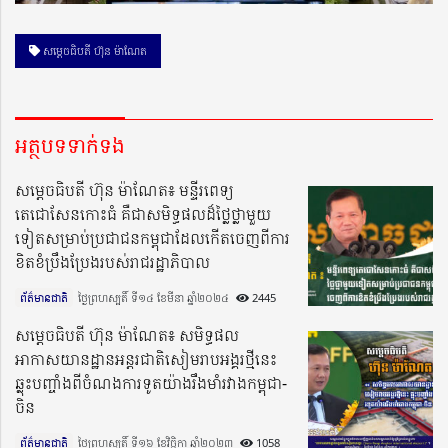
សម្ដេចធិបតី ហ៊ុន ម៉ាណែត
អត្ថបទទាក់ទង
សម្តេចធិបតី ហ៊ុន ម៉ាណែត៖ មន្ទីរពេទ្យ
តេជោសែនកោះធំ គឺជាសមិទ្ធផលដ៏ថ្លៃថ្លាមួយ
ទៀតសម្រាប់ប្រជាជនកម្ពុជាដែលកើតចេញពីការ
ខិតខំប្រឹងប្រែងរបស់រាជរដ្ឋាភិបាល
ព័ត៌មានជាតិ
ថ្ងៃព្រហស្បតិ៍ ទី១៤ ខែមីនា ឆ្នាំ២០២៤​
2445
សម្តេចធិបតី ហ៊ុន ម៉ាណែត៖ សមិទ្ធផល
អាកាសយានដ្ឋានអន្តរជាតិសៀមរាបអង្គរថ្មីនេះ
ឆ្លុះបញ្ចាំងពីចំណងការទូតយ៉ាងរឹងមាំរវាងកម្ពុជា-
ចិន
ព័ត៌មានជាតិ
ថ្ងៃព្រហស្បតិ៍ ទី១៦ ខែវិច្ឆិកា ឆ្នាំ២០២៣​
1058