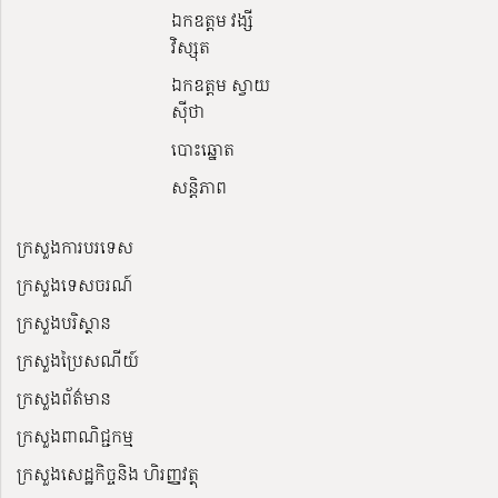
ឯកឧត្តម វង្សី
វិស្សុត
ឯកឧត្តម ស្វាយ
ស៊ីថា
បោះឆ្នោត
សន្តិភាព
ក្រសួងការបរទេស
ក្រសួងទេសចរណ៍
ក្រសួងបរិស្ថាន
ក្រសួងប្រៃសណីយ៍
ក្រសួងព័ត៌មាន
ក្រសួងពាណិជ្ជកម្ម
ក្រសួងសេដ្ឋកិច្ចនិង ហិរញ្ញវត្ថុ