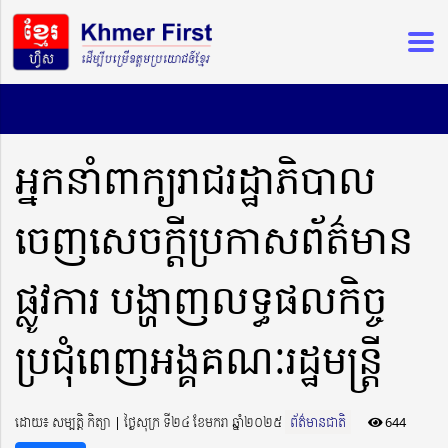
អ្នកនាំពាក្យរាជរដ្ឋាភិបាល
ចេញសេចក្ដីប្រកាសព័ត៌មាន
ផ្លូវការ បង្ហាញលទ្ធផលកិច្ច
ប្រជុំពេញអង្គគណៈរដ្ឋមន្ដ្រី
ដោយ៖ សម្បត្តិ កិត្យា ​​ | ថ្ងៃសុក្រ ទី២៤ ខែមករា ឆ្នាំ២០២៥
ព័ត៌មានជាតិ
644