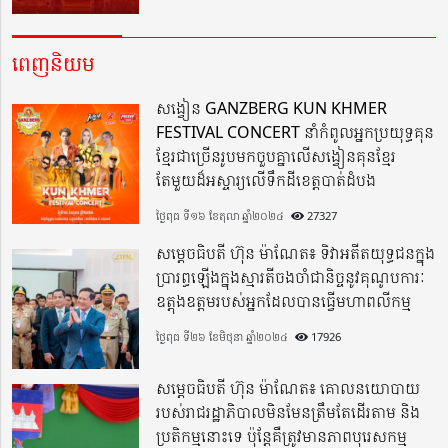
ពេញនិយម
សង្វៀន GANZBERG KUN KHMER
FESTIVAL CONCERT នាំកំពូលអ្នកប្រយុទ្ធគុន
ខ្មែរជាច្រើនរូបមកចួបគ្នាលើសង្វៀនគុនខ្មែរ
តែមួយដ៏អស្ចារ្យលើទឹកដីខេត្តបាត់ដំបង
ថ្ងៃពុធ ទី១៦ ខែតុលា ឆ្នាំ២០២៤
27327
សម្តេចធិបតី ហ៊ុន ម៉ាណែត៖ ទិវាអតីតយុទ្ធជនក្នុង
ប្រារព្ធឡើងក្នុងស្មារតីចងចាំជានិច្ចនូវគុណូបការៈ
ឧត្តុងឧត្តមរបស់អ្នកដែលបានធ្វើមហាពលីកម្ម
ថ្ងៃពុធ ទី២៦ ខែមិថុនា ឆ្នាំ២០២៤
17926
សម្តេចធិបតី ហ៊ុន ម៉ាណែត៖ គោលនយោបាយ
របស់រាជរដ្ឋាភិបាលមិនមែនត្រឹមតែដើរតាម និង
ប្រតិកម្មនោះទេ ប៉ុន្តែគឺត្រូវមានភាពបុរេសកម្ម