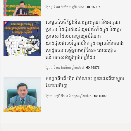
ថ្ងៃចន្ទ ទី១៧ ខែមិថុនា ឆ្នាំ២០២៤
16937
សម្តេចធិបតី ថ្លែងអំណរព្រះគុណ និងអរគុណ
ប្រគេន និងជូនដល់ជនរួមជាតិទាំងក្នុង​ និងក្រៅ
ប្រទេស​ ដែលបានចូលរួមចំណែក
យ៉ាងផុលផុសបរិច្ចាគថវិកាក្នុង «មូលនិធិកសាង
ហេដ្ឋារចនាសម្ព័ន្ធតាមព្រំដែន» ដោយផ្ដោត
លើការកសាងផ្លូវក្រវាត់ព្រំដែន
ថ្ងៃពុធ ទី២៨ ខែសីហា ឆ្នាំ២០២៤
16876
សម្តេចធិបតី ហ៊ុន ម៉ាណែត៖ ប្រជាជនគឺជាស្នូល
នៃការអភិវឌ្ឍ
ថ្ងៃព្រហស្បតិ៍ ទី១១ ខែកក្កដា ឆ្នាំ២០២៤
16845