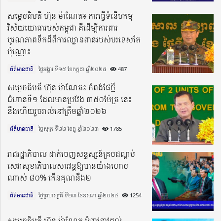
សម្តេចធិបតី ហ៊ុន ម៉ាណែត៖ ការធ្វើទំនើបកម្ម
វិស័យយោធារបស់កម្ពុជា គឺដើម្បីការពារ
បូរណភាពទឹកដីពីការឈ្លានពានរបស់បរទេសតែ
ប៉ុណ្ណោះ
ព័ត៌មានជាតិ
ថ្ងៃអង្គារ ទី១៥ ខែកក្កដា ឆ្នាំ២០២៥​
487
សម្ដេចធិបតី ហ៊ុន ម៉ាណែត៖ កំពង់ផែថ្មី
ជំហានទី១ ដែលមានប្រវែង ៣៥០ម៉ែត្រ នេះ
នឹងហើយរួចរាល់នៅត្រឹមឆ្នាំ២០២៦
ព័ត៌មានជាតិ
ថ្ងៃសុក្រ ទី២២ ខែធ្នូ ឆ្នាំ២០២៣​
1785
រាជរដ្ឋាភិបាល ដាក់ចេញសន្ទស្សន៍គ្របដណ្តប់
សេវាសុខាភិបាលសារវន្តឱ្យបានយ៉ាងហោច
ណាស់ ៨០% កើនគុណនឹង២
ព័ត៌មានជាតិ
ថ្ងៃព្រហស្បតិ៍ ទី២៣ ខែឧសភា ឆ្នាំ២០២៤​
1254
សម្តេចធិបតី ហ៊ុន ម៉ាណែត អំពាវនាវដល់