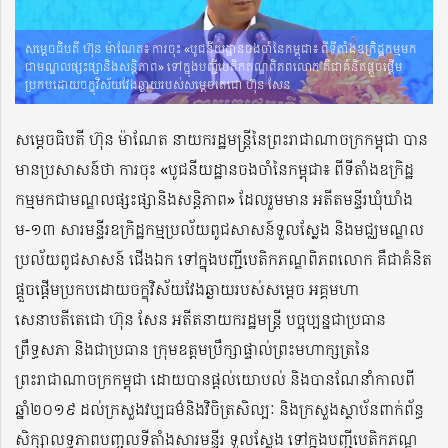
សម្តេចធិបតី ហ៊ុន ម៉ាណែត៖ ការចុះ «បូជនីយដ្ឋានចងចាំនៃកម្ពុជា៖ ពីទីតាំងឧក្រិដ្ឋកម្មមក
ជាមណ្ឌលផ្សះផ្សានិងសន្តិភាព» ទៅក្នុងបញ្ជីបេតិកភណ្ឌពិភពលោក គឺជាគំនិតផ្តួចផ្តើម
ប្រកបដោយចក្ខុវិស័យវែងឆ្ងាយរបស់សម្តេចតេជោ ហ៊ុន សែន
សម្តេចធិបតី ហ៊ុន ម៉ាណែត នាយករដ្ឋមន្រ្តីនៃព្រះរាជាណាចក្រកម្ពុជា បាន
មានប្រសាសន៍ថា ការចុះ «បូជនីយដ្ឋានចងចាំនៃកម្ពុជា៖ ពីទីតាំងឧក្រិដ្ឋ
កម្មមកជាមណ្ឌលផ្សះផ្សានិងសន្តិភាព» ដែលរួមមាន អតីតមន្ទីរឃុំឃាំង
ម-១៣ សារមន្ទីរឧក្រិដ្ឋកម្មប្រល័យពូជសាសន៍ទួលស្លែង និងមជ្ឈមណ្ឌល
ប្រល័យពូជសាសន៍ ជើងឯក ទៅក្នុងបញ្ជីបេតិកភណ្ឌពិភពលោក គឺជាគំនិត
ផ្តួចផ្តើមប្រកបដោយចក្ខុវិស័យវែងឆ្ងាយរបស់សម្តេច អគ្គមហា
សេនាបតីតេជោ ហ៊ុន សែន អតីតនាយករដ្ឋមន្ត្រី បច្ចុប្បន្នជាប្រធាន
ព្រឹទ្ធសភា និងជាប្រធាន ក្រុមឧត្តមប្រឹក្សាផ្ទាល់ព្រះមហាក្សត្រនៃ
ព្រះរាជាណាចក្រកម្ពុជា ដោយបានផ្តល់យោបល់ និងបានណែនាំកាលពី
ឆ្នាំ២០១៩ ដល់ក្រសួងវប្បធម៌និងវិចិត្រសិល្បៈ និងក្រសួងស្ថាប័នពាក់ព័ន្ធ
សិក្សាលទ្ធភាពបញ្ចូលទីតាំងសារមន្ទីរ ទួលស្លែង ទៅក្នុងបញ្ជីបេតិកភណ្ឌ