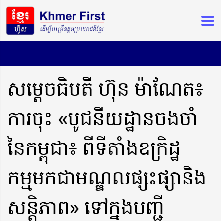
សម្តេចធិបតី ហ៊ុន ម៉ាណែត៖
ការចុះ «បូជនីយដ្ឋានចងចាំ
នៃកម្ពុជា៖ ពីទីតាំងឧក្រិដ្ឋ
កម្មមកជាមណ្ឌលផ្សះផ្សានិង
សន្តិភាព» ទៅក្នុងបញ្ជី