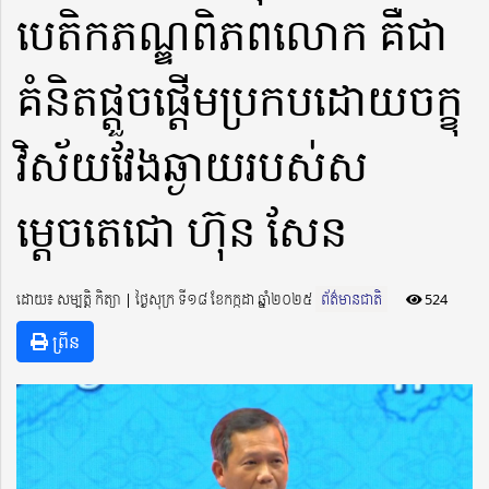
បេតិកភណ្ឌពិភពលោក គឺជា
គំនិតផ្តួចផ្តើមប្រកបដោយចក្ខុ
វិស័យវែងឆ្ងាយរបស់ស
ម្តេចតេជោ ហ៊ុន សែន
ដោយ៖ សម្បត្តិ កិត្យា ​​ | ថ្ងៃសុក្រ ទី១៨ ខែកក្កដា ឆ្នាំ២០២៥
ព័ត៌មានជាតិ
524
ព្រីន