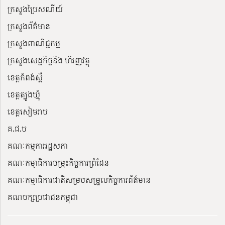
ក្រសួងប្រៃសណីយ៍
ក្រសួងព័ត៌មាន
ក្រសួងពាណិជ្ជកម្ម
ក្រសួងសេដ្ឋកិច្ចនិង ហិរញ្ញវត្ថុ
ខេត្តកំពង់ស្ពឺ
ខេត្តត្បូងឃ្មុំ
ខេត្តសៀមរាប
គ.ជ.ប
គណៈកម្មការរដ្ឋសភា
គណៈកម្មាធិការចម្រុះកិច្ចការព្រំដែន
គណៈកម្មាធិការជាតិសម្របសម្រួលកិច្ចការព័ត៌មាន
គណបក្សប្រជាជនកម្ពុជា