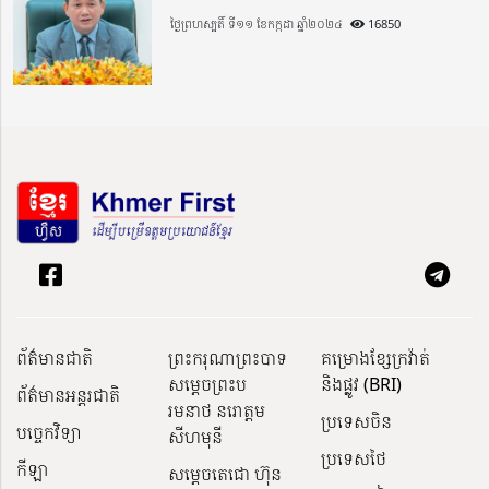
ថ្ងៃព្រហស្បតិ៍ ទី១១ ខែកក្កដា ឆ្នាំ២០២៤
16850
ព័ត៌មានជាតិ
ព្រះករុណាព្រះបាទ
គម្រោងខ្សែក្រវ៉ាត់
សម្តេចព្រះប
និងផ្លូវ (BRI)
ព័ត៌មានអន្តរជាតិ
រមនាថ នរោត្តម
ប្រទេសចិន
បច្ចេកវិទ្យា
សីហមុនី
ប្រទេសថៃ
កីឡា
សម្តេចតេជោ ហ៊ុន