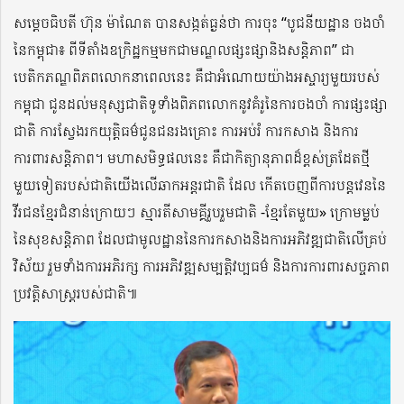
សម្តេចធិបតី ហ៊ុន ម៉ាណែត បានសង្កត់ធ្ងន់ថា ការចុះ “បូជនីយដ្ឋាន ចងចាំ
នៃកម្ពុជា៖ ពីទីតាំងឧក្រិដ្ឋកម្មមកជាមណ្ឌលផ្សះផ្សានិងសន្តិភាព” ជា
បេតិកភណ្ឌពិភពលោកនាពេលនេះ គឺជាអំណោយយ៉ាងអស្ចារ្យមួយរបស់
កម្ពុជា ជូនដល់មនុស្សជាតិទូទាំងពិភពលោកនូវគំរូនៃការចងចាំ ការផ្សះផ្សា
ជាតិ ការស្វែងរកយុត្តិធម៌ជូនជនរងគ្រោះ ការអប់រំ ការកសាង និងការ
ការពារសន្តិភាព។ មហាសមិទ្ធផលនេះ គឺជាកិត្យានុភាពដ៏ខ្ពស់ត្រដែតថ្មី
មួយទៀតរបស់ជាតិយើងលើឆាកអន្តរជាតិ ដែល កើតចេញពីការបន្តវេននៃ
វីរជនខ្មែរជំនាន់ក្រោយៗ ស្មារតីសាមគ្គីរួបរួមជាតិ -ខ្មែរតែមួយ» ក្រោមម្លប់
នៃសុខសន្តិភាព ដែលជាមូលដ្ឋាននៃការកសាងនិងការអភិវឌ្ឍជាតិលើគ្រប់
វិស័យ រួមទាំងការអភិរក្ស ការអភិវឌ្ឍសម្បត្តិវប្បធម៌ និងការការពារសច្ចភាព
ប្រវត្តិសាស្ត្ររបស់ជាតិ៕