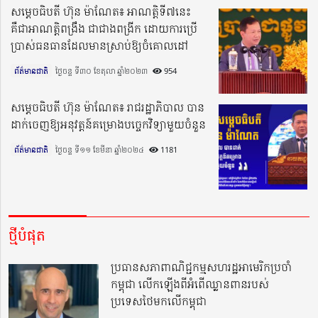
សម្ដេចធិបតី ហ៊ុន ម៉ាណែត៖ អាណត្តិទី៧នេះ
គឺជាអាណត្តិពង្រឹង ជាជាងពង្រីក ដោយការប្រើ
ប្រាស់ធនធានដែលមានស្រាប់ឱ្យចំគោលដៅ
ព័ត៌មានជាតិ
ថ្ងៃចន្ទ ទី៣០ ខែតុលា ឆ្នាំ២០២៣​
954
សម្តេចធិបតី ហ៊ុន ម៉ាណែត៖ រាជរដ្ឋាភិបាល បាន
ដាក់ចេញឱ្យអនុវត្តន៍គម្រោងបច្ចេកវិទ្យាមួយចំនួន
ព័ត៌មានជាតិ
ថ្ងៃចន្ទ ទី១១ ខែមីនា ឆ្នាំ២០២៤​
1181
ថ្មីបំផុត
ប្រធានសភាពាណិជ្ជកម្មសហរដ្ឋអាមេរិកប្រចាំ
កម្ពុជា លើកឡើងពីអំពើឈ្លានពានរបស់
ប្រទេសថៃមកលើកម្ពុជា