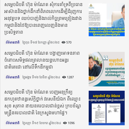
សម្តេចធិបតី ហ៊ុន ម៉ាណែត សុំការគាំទ្រពីប្រធាន
អាស៊ាននិងថ្នាក់ដឹកនាំពិភពលោកដើម្បីជំរុញការ
អនុវត្តបទ ឈប់បាញ់និងរាល់កិច្ចព្រមព្រៀងរវាង
កម្ពុជានិងថៃឱ្យបានពេញលេញនិងមាន
ប្រសិទ្ធភាព
ព័ត៌មានជាតិ
ថ្ងៃពុធ ទី១៧ ខែកញ្ញា ឆ្នាំ២០២៥​
570
សម្តេចធិបតី ហ៊ុន ម៉ាណែត បង្ហាញមោទនភាព
ចំពោះសមិទ្ធផលព្រលានយន្តហោះអន្តរ
ជាតិតេជោ នៅលើទឹកដីកម្ពុជា
ព័ត៌មានជាតិ
ថ្ងៃអង្គារ ទី១២ ខែមីនា ឆ្នាំ២០២៤​
1287
សម្ដេចធិបតី ហ៊ុន ម៉ាណែត ចេញអនុក្រឹត្យ
ដកហូតឋានន្តរស័ក្តិថ្នាក់ វរសេនីយ៍ឯក ពីឈ្មោះ
សុខ សុភាព នាយនគរបាលជាន់ខ្ពស់ ក្របខ័ណ្ឌ
មន្ត្រីនគរបាលជាតិ នៃក្រសួងមហាផ្ទៃ។
ព័ត៌មានជាតិ
ថ្ងៃសុក្រ ទី១៩ ខែមករា ឆ្នាំ២០២៤​
1096