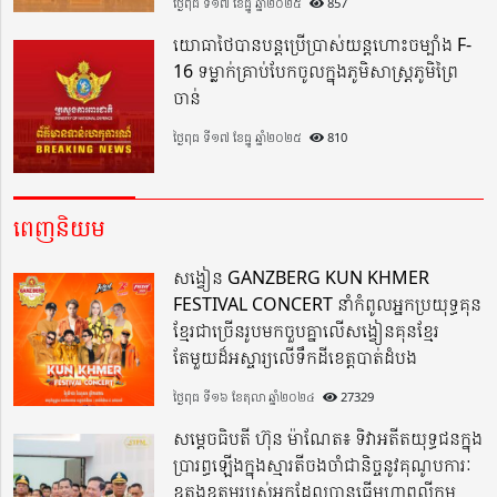
ថ្ងៃពុធ ទី១៧ ខែធ្នូ ឆ្នាំ២០២៥
857
យោធាថៃបានបន្តប្រើប្រាស់យន្តហោះចម្បាំង F-
16 ទម្លាក់គ្រាប់បែកចូលក្នុងភូមិសាស្ត្រភូមិព្រៃ
ចាន់
ថ្ងៃពុធ ទី១៧ ខែធ្នូ ឆ្នាំ២០២៥
810
ពេញនិយម
សង្វៀន GANZBERG KUN KHMER
FESTIVAL CONCERT នាំកំពូលអ្នកប្រយុទ្ធគុន
ខ្មែរជាច្រើនរូបមកចួបគ្នាលើសង្វៀនគុនខ្មែរ
តែមួយដ៏អស្ចារ្យលើទឹកដីខេត្តបាត់ដំបង
ថ្ងៃពុធ ទី១៦ ខែតុលា ឆ្នាំ២០២៤
27329
សម្តេចធិបតី ហ៊ុន ម៉ាណែត៖ ទិវាអតីតយុទ្ធជនក្នុង
ប្រារព្ធឡើងក្នុងស្មារតីចងចាំជានិច្ចនូវគុណូបការៈ
ឧត្តុងឧត្តមរបស់អ្នកដែលបានធ្វើមហាពលីកម្ម