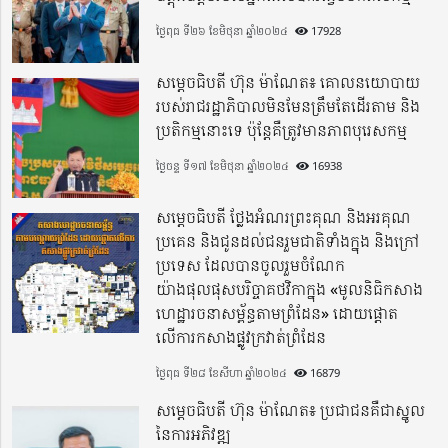
ថ្ងៃពុធ ទី២៦ ខែមិថុនា ឆ្នាំ២០២៤
17928
សម្តេចធិបតី ហ៊ុន ម៉ាណែត៖ គោលនយោបាយ
របស់រាជរដ្ឋាភិបាលមិនមែនត្រឹមតែដើរតាម និង
ប្រតិកម្មនោះទេ ប៉ុន្តែគឺត្រូវមានភាពបុរេសកម្ម
ថ្ងៃចន្ទ ទី១៧ ខែមិថុនា ឆ្នាំ២០២៤
16938
សម្តេចធិបតី ថ្លែងអំណរព្រះគុណ និងអរគុណ
ប្រគេន និងជូនដល់ជនរួមជាតិទាំងក្នុង​ និងក្រៅ
ប្រទេស​ ដែលបានចូលរួមចំណែក
យ៉ាងផុលផុសបរិច្ចាគថវិកាក្នុង «មូលនិធិកសាង
ហេដ្ឋារចនាសម្ព័ន្ធតាមព្រំដែន» ដោយផ្ដោត
លើការកសាងផ្លូវក្រវាត់ព្រំដែន
ថ្ងៃពុធ ទី២៨ ខែសីហា ឆ្នាំ២០២៤
16879
សម្តេចធិបតី ហ៊ុន ម៉ាណែត៖ ប្រជាជនគឺជាស្នូល
នៃការអភិវឌ្ឍ