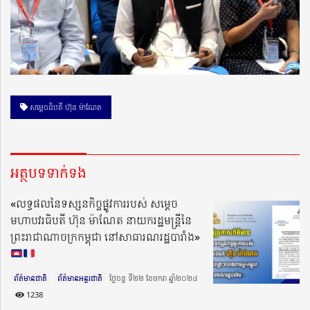
សម្ដេចធិបតី ហ៊ុន ម៉ាណែត
អត្ថបទទាក់ទង
«លទ្ធផលនៃទស្សនកិច្ចផ្លូវការរបស់ សម្ដេច
មហាបវរធិបតី ហ៊ុន ម៉ាណែត នាយករដ្ឋមន្រ្ដីនៃ
ព្រះរាជាណាចក្រកម្ពុជា នៅសាធារណរដ្ឋបារាំង»
ព័ត៌មានជាតិ
ព័ត៌មានអន្តរជាតិ
ថ្ងៃចន្ទ ទី២២ ខែមករា ឆ្នាំ២០២៤​
1238