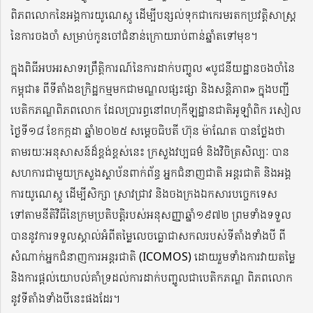
ពិភពលោកនៃអង្គការយូណេស្កូ ដើម្បីបន្សល់ទុកជាកេរមរតកប្រវត្តិសាស្ត្រ
នៃការចងចាំ សម្រាប់កូនចៅជំនាន់ក្រោយរាប់ពាន់ឆ្នាំតទៅមុខ។
ក្នុងពិធីអបអរសាទរព្រឹត្តិការណ៍នៃការដាក់បញ្ចូល «បូជនីយដ្ឋានចងចាំនៃ
កម្ពុជា៖ ពីទីតាំងឧក្រិដ្ឋកម្មមកជាមណ្ឌលផ្សះផ្សា និងសន្តិភាព» ក្នុងបញ្ជី
បេតិកភណ្ឌពិភពលោក ដែលប្រារព្ធនៅពហុកីឡដ្ឋានជាតិអូឡាំពិក រសៀល
ថ្ងៃទី១៨ ខែកក្កដា ឆ្នាំ២០២៥ សម្តេចធិបតី ហ៊ុន ម៉ាណែត បានថ្លែងថា
តាមរយៈអនុសាសន៍ដ៏ខ្ពង់ខ្ពស់នេះ ក្រសួងវប្បធម៌ និងវិចិត្រសិល្បៈ បាន
សហការជាមួយក្រសួងស្ថាប័នពាក់ព័ន្ធ អ្នកជំនាញជាតិ អន្តរជាតិ និងអង្គ
ការយូណេស្កូ ដើម្បីសិក្សា ស្រាវជ្រាវ និងចងក្រងឯកសារបច្ចេកទេស
ទៅតាមនីតិវិធីនៃក្រមប្រតិបត្តិរបស់អនុសញ្ញាឆ្នាំ១៩៧២ ព្រមទាំងទទួល
បាននូវការទទួលស្គាល់អំពីតម្លៃលេចធ្លោជាសកលរបស់ទីតាំងទាំងបី ពី
សំណាក់អ្នកជំនាញការអន្តរជាតិ (ICOMOS) ដោយរួមទាំងការវាយតម្លៃ
និងការផ្តល់យោបល់គាំទ្រដល់ការដាក់បញ្ចូលជាបេតិកភណ្ឌ ពិភពលោក
នូវទីតាំងទាំងបីនេះផងដែរ។