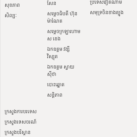
ប្រទេសវៀតណាម
សែន
សុខភាព
សមុទ្រចិនខាងត្បូង
សម្ដេចធិបតី ហ៊ុន
សិល្បៈ
ម៉ាណែត
សម្ដេចក្រឡាហោម
ស ខេង
ឯកឧត្តម វង្សី
វិស្សុត
ឯកឧត្តម ស្វាយ
ស៊ីថា
បោះឆ្នោត
សន្តិភាព
ក្រសួងការបរទេស
ក្រសួងទេសចរណ៍
ក្រសួងបរិស្ថាន