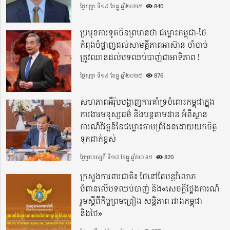
ថ្ងៃសុក្រ ទី១៩ ខែធ្នូ ឆ្នាំ២០២៥
840
ប្រមុខការទូតចិនព្រមានថា ជម្លោះកម្ពុជា-ថៃ
កំពុងបំផ្លាញដល់សាមគ្គីភាពអាស៊ាន ចាំបាច់
ត្រូវឈានដល់បទឈប់បាញ់ជាអាទិភាព !
ថ្ងៃសុក្រ ទី១៩ ខែធ្នូ ឆ្នាំ២០២៥
876
សហភាពអឺរ៉ុបបង្ហាញការគាំទ្រចំពោះកម្ពុជាក្នុង
ការងារមនុស្សធម៌ និងបន្តតាមដាន អំពីស្ថាន
ការណ៍វិវត្តន៍នៃជម្លោះតាមព្រំដែនដោយយកចិត្ត
ទុកដាក់ខ្ពស់
ថ្ងៃព្រហស្បតិ៍ ទី១៨ ខែធ្នូ ឆ្នាំ២០២៥
820
ក្រសួងការពារជាតិ៖ ថៃនៅតែបន្តរំលោភ
បំពានលើបទឈប់បាញ់ និង«សេចក្តីថ្លែងការណ៍
រួមស្តីពីកិច្ចព្រមព្រៀង សន្តិភាព រវាងកម្ពុជា
និងថៃ»