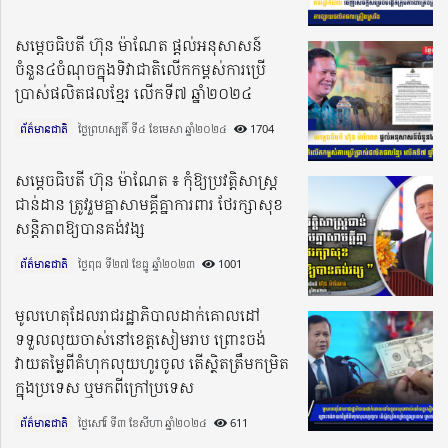
សម្ដេចធិបតី ហ៊ុន ម៉ាណែត ផ្ដល់អនុសាសន៍
ចំនួន៤ចំណុចក្នុងទិវាជាតិលើកកម្ពស់ការប្រើ
ប្រាស់ផលិតផលខ្មែរ លើកទី៧ ឆ្នាំ២០២៤
ព័ត៌មានជាតិ
ថ្ងៃព្រហស្បតិ៍ ទី៤ ខែមេសា ឆ្នាំ២០២៤​
1704
សម្តេចធិបតី ហ៊ុន ម៉ាណែត ៖ កុំឱ្យប្រវត្តិសាស្ត្រ
ជាន់ដាន ត្រូវរួមគ្នាសាមគ្គីគ្នាការពារ ថែរក្សាសុខ
សន្តិភាពឱ្យបានគង់វង្ស
ព័ត៌មានជាតិ
ថ្ងៃពុធ ទី២៧ ខែធ្នូ ឆ្នាំ២០២៣​
1001
មូលហេតុដែលរាជរដ្ឋាភិបាលដាក់គោលដៅ
ទទួលលុយចាស់នៅខេត្តសៀមរាប ព្រោះចង់
វាយតម្លៃពីគំហុកលុយហូរចូល តើស្ថិតត្រឹមកម្រិត
ក្នុងប្រទេស ឬមកពីក្រៅប្រទេស
ព័ត៌មានជាតិ
ថ្ងៃសៅរ៍ ទី៣ ខែសីហា ឆ្នាំ២០២៤​
611