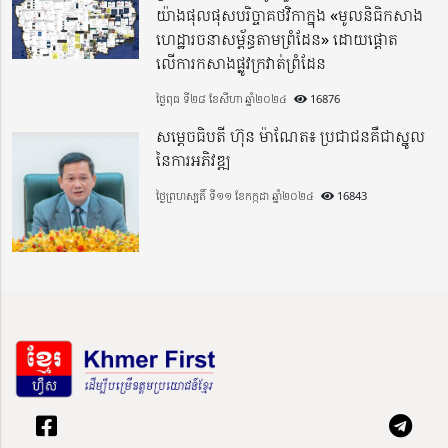
យ៉ាងផុលផុសបរិច្ចាគថវិកាក្នុង «មូលនិធិកសាង
ហេដ្ឋារចនាសម្ព័ន្ធតាមព្រំដែន» ដោយផ្ដោត
លើការកសាងផ្លូវក្រវាត់ព្រំដែន
ថ្ងៃពុធ ទី២៨ ខែសីហា ឆ្នាំ២០២៤
16876
សម្តេចធិបតី ហ៊ុន ម៉ាណែត៖ ប្រជាជនគឺជាស្នូល
នៃការអភិវឌ្ឍ
ថ្ងៃព្រហស្បតិ៍ ទី១១ ខែកក្កដា ឆ្នាំ២០២៤
16843