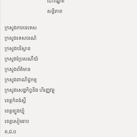
បោះឆ្នោត
សន្តិភាព
ក្រសួងការបរទេស
ក្រសួងទេសចរណ៍
ក្រសួងបរិស្ថាន
ក្រសួងប្រៃសណីយ៍
ក្រសួងព័ត៌មាន
ក្រសួងពាណិជ្ជកម្ម
ក្រសួងសេដ្ឋកិច្ចនិង ហិរញ្ញវត្ថុ
ខេត្តកំពង់ស្ពឺ
ខេត្តត្បូងឃ្មុំ
ខេត្តសៀមរាប
គ.ជ.ប