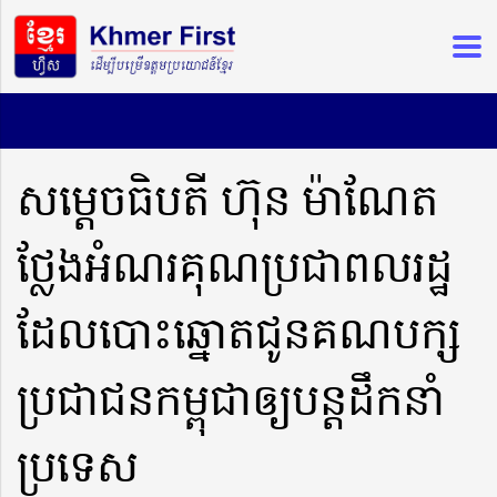
សម្តេចធិបតី ហ៊ុន ម៉ាណែត
ថ្លែងអំណរគុណប្រជាពលរដ្ឋ
ដែលបោះឆ្នោតជូនគណបក្ស
ប្រជាជនកម្ពុជាឲ្យបន្តដឹកនាំ
ប្រទេស