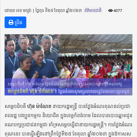
ដោយ៖ ទេព មយូរ៉ា ​​ | ថ្ងៃពុធ ទី២៥ ខែតុលា ឆ្នាំ២០២៣
ព័ត៌មានជាតិ
4077
ព្រីន
សម្តេចធិបតី ហ៊ុន ម៉ាណែត ថ្លែងអំណរគុណប្រជាពលរដ្ឋដែលបោះឆ្នោតជូនគណបក្ស
ប្រជាជនកម្ពុជាឲ្យបន្តដឹកនាំប្រទេស
សម្តេចធិបតី
ហ៊ុន ម៉ាណែត
នាយករដ្ឋមន្ត្រី បានថ្លែងអំណរគុណដល់ប្រជា
ពលរដ្ឋ បងប្អូនកម្មករ និយោជិត ក្នុងខេត្តកំពង់ចាម ដែលបានបោះឆ្នោតជូន
គណបក្សប្រជាជនកម្ពុជា គាំទ្រសម្ដេចធ្វើជានាយករដ្ឋមន្ត្រី។ ការថ្លែងអំណរ
គុណនេះ បានធ្វើឡើងនៅព្រឹកថ្ងៃទី២៥ ខែតុលា ឆ្នាំ២០២៣ ក្នុងឱកាសស