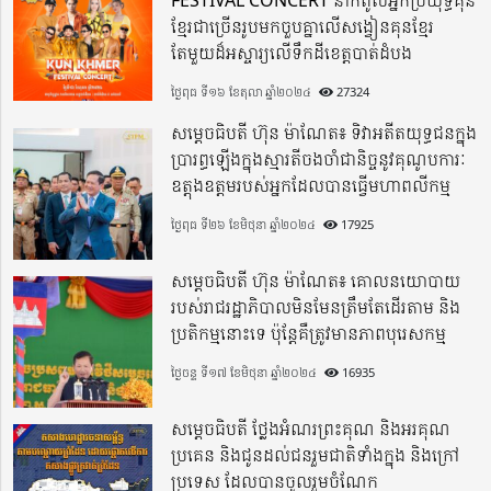
ខ្មែរជាច្រើនរូបមកចួបគ្នាលើសង្វៀនគុនខ្មែរ
តែមួយដ៏អស្ចារ្យលើទឹកដីខេត្តបាត់ដំបង
ថ្ងៃពុធ ទី១៦ ខែតុលា ឆ្នាំ២០២៤
27324
សម្តេចធិបតី ហ៊ុន ម៉ាណែត៖ ទិវាអតីតយុទ្ធជនក្នុង
ប្រារព្ធឡើងក្នុងស្មារតីចងចាំជានិច្ចនូវគុណូបការៈ
ឧត្តុងឧត្តមរបស់អ្នកដែលបានធ្វើមហាពលីកម្ម
ថ្ងៃពុធ ទី២៦ ខែមិថុនា ឆ្នាំ២០២៤
17925
សម្តេចធិបតី ហ៊ុន ម៉ាណែត៖ គោលនយោបាយ
របស់រាជរដ្ឋាភិបាលមិនមែនត្រឹមតែដើរតាម និង
ប្រតិកម្មនោះទេ ប៉ុន្តែគឺត្រូវមានភាពបុរេសកម្ម
ថ្ងៃចន្ទ ទី១៧ ខែមិថុនា ឆ្នាំ២០២៤
16935
សម្តេចធិបតី ថ្លែងអំណរព្រះគុណ និងអរគុណ
ប្រគេន និងជូនដល់ជនរួមជាតិទាំងក្នុង​ និងក្រៅ
ប្រទេស​ ដែលបានចូលរួមចំណែក