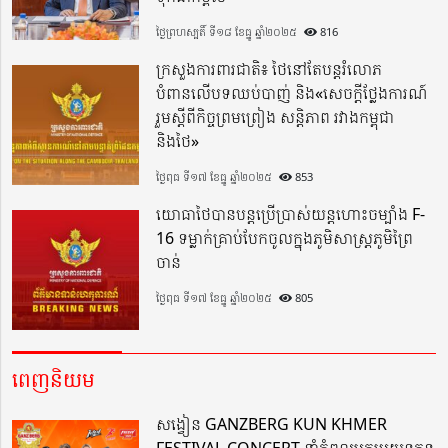
ថ្ងៃព្រហស្បតិ៍ ទី១៨ ខែធ្នូ ឆ្នាំ២០២៥
816
ក្រសួងការពារជាតិ៖ ថៃនៅតែបន្តរំលោភ
បំពានលើបទឈប់បាញ់ និង«សេចក្តីថ្លែងការណ៍
រួមស្តីពីកិច្ចព្រមព្រៀង សន្តិភាព រវាងកម្ពុជា
និងថៃ»
ថ្ងៃពុធ ទី១៧ ខែធ្នូ ឆ្នាំ២០២៥
853
យោធាថៃបានបន្តប្រើប្រាស់យន្តហោះចម្បាំង F-
16 ទម្លាក់គ្រាប់បែកចូលក្នុងភូមិសាស្ត្រភូមិព្រៃ
ចាន់
ថ្ងៃពុធ ទី១៧ ខែធ្នូ ឆ្នាំ២០២៥
805
ពេញនិយម
សង្វៀន GANZBERG KUN KHMER
FESTIVAL CONCERT នាំកំពូលអ្នកប្រយុទ្ធគុន