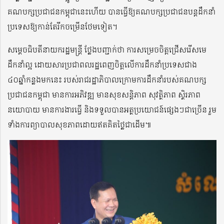
គណបក្សប្រជាជនកម្ពុជានេះហើយ បានធ្វើឱ្យគណបក្សប្រជាជនបន្តដឹកនាំ
ប្រទេសឱ្យកាន់តែរីកចម្រើនថែមទៀត។
សម្តេចធិបតីនាយករដ្ឋមន្ត្រី ថ្លែងបញ្ជាក់ថា ការសម្រេចចិត្តជ្រើសរើសមេ
ដឹកនាំល្អ ដោយសារប្រជាពលរដ្ឋពេញចិត្តលើការដឹកនាំប្រទេសជាង
៤០ឆ្នាំកន្លងមកនេះ របស់រាជរដ្ឋាភិបាលក្រោមការដឹកនាំរបស់គណបក្ស
ប្រជាជនកម្ពុជា មានការអភិវឌ្ឍ មានសុខសន្តិភាព សុវត្ថិភាព ស្ថិរភាព
នយោបាយ មានការងារធ្វើ និងទទួលបានអត្ថប្រយោជន៍ផ្សេងៗជាច្រើន រួម
ទាំងការព្យាបាលសុខភាពដោយឥតគិតថ្លៃជាដើម៕