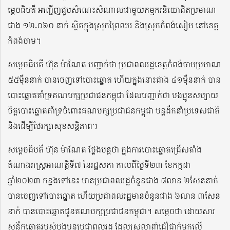
ម្តេចធិបតី អញ្ជើញជួបសំណេះសំណាលជាមួយកម្មករនិយោជិតប្រមាណ
ជាង ១២.០៦០ នាក់ ស្ថិតក្នុងស្រុកព្រៃឈរ និងស្រុកកំពង់សៀម នៅខេត្ត
កំពង់ចាម។
សម្តេចធិបតី ហ៊ុន ម៉ាណែត បញ្ជាក់ថា ប្រជាពលរដ្ឋខេត្តកំពង់ចាមប្រមាណ
៥៥ម៉ឺននាក់ បានចេញទៅបោះឆ្នោត ហើយក្នុងនោះជាង ៤១ម៉ឺននាក់ បាន
បោះឆ្នោតគាំទ្រគណបក្សប្រជាជនកម្ពុជា ដែលបញ្ជាក់ថា បងប្អូនសប្បាយ
ចិត្តបោះឆ្នោតគាំទ្រចំពោះគណបក្សប្រជាជនកម្ពុជា បន្តដឹកនាំប្រទេសជាតិ
និងដើម្បីថែរក្សាសុខសន្តិភាព។
សម្តេចធិបតី ហ៊ុន ម៉ាណែត ថ្លែងបន្តថា ក្នុងការបោះឆ្នោតជ្រើសតាំង
តំណាងរាស្ត្រអាណត្តិទី៧ នៃរដ្ឋសភា កាលពីថ្ងៃទី២៣ ខែកក្កដា
ឆ្នាំ២០២៣ កន្លងទៅនេះ មានប្រជាពលរដ្ឋចំនួនជាង ៨លាន ២សែននាក់
បានចេញទៅបោះឆ្នោត ហើយប្រជាពលរដ្ឋមានចំនួនជាង ៦លាន ៣សែន
នាក់ បានបោះឆ្នោតជូនគណបក្សប្រជាជនកម្ពុជា។ សម្តេចថា ដោយសារ
សន្លឹកឆ្នោតរបស់បងប្អូនប្រជាពលរដ្ឋ ដែលស្រលាញ់ជឿជាក់មកលើ