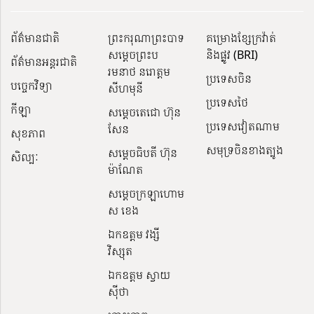
ព័ត៌មានជាតិ
ព្រះករុណាព្រះបាទ
គម្រោងខ្សែក្រវ៉ាត់
សម្តេចព្រះប
និងផ្លូវ (BRI)
ព័ត៌មានអន្តរជាតិ
រមនាថ នរោត្តម
ប្រទេសចិន
បច្ចេកវិទ្យា
សីហមុនី
ប្រទេសថៃ
កីឡា
សម្តេចតេជោ ហ៊ុន
ប្រទេសវៀតណាម
សែន
សុខភាព
សមុទ្រចិនខាងត្បូង
សម្ដេចធិបតី ហ៊ុន
សិល្បៈ
ម៉ាណែត
សម្ដេចក្រឡាហោម
ស ខេង
ឯកឧត្តម វង្សី
វិស្សុត
ឯកឧត្តម ស្វាយ
ស៊ីថា