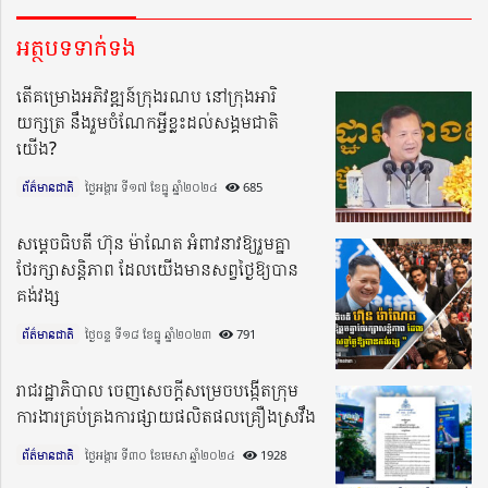
អត្ថបទទាក់ទង
តើគម្រោងអភិវឌ្ឍន៍ក្រុងរណប នៅក្រុងអារិ
យក្សត្រ នឹងរួមចំណែកអ្វីខ្លះដល់សង្គមជាតិ
យើង?
ព័ត៌មានជាតិ
ថ្ងៃអង្គារ ទី១៧ ខែធ្នូ ឆ្នាំ២០២៤​
685
សម្ដេចធិបតី ហ៊ុន ម៉ាណែត អំពាវនាវឱ្យរួមគ្នា
ថែរក្សាសន្តិភាព ដែលយើងមានសព្វថ្ងៃឱ្យបាន
គង់វង្ស
ព័ត៌មានជាតិ
ថ្ងៃចន្ទ ទី១៨ ខែធ្នូ ឆ្នាំ២០២៣​
791
រាជរដ្ឋាភិបាល ចេញសេចក្តីសម្រេចបង្កើតក្រុម
ការងារគ្រប់គ្រងការផ្សាយផលិតផលគ្រឿងស្រវឹង
ព័ត៌មានជាតិ
ថ្ងៃអង្គារ ទី៣០ ខែមេសា ឆ្នាំ២០២៤​
1928