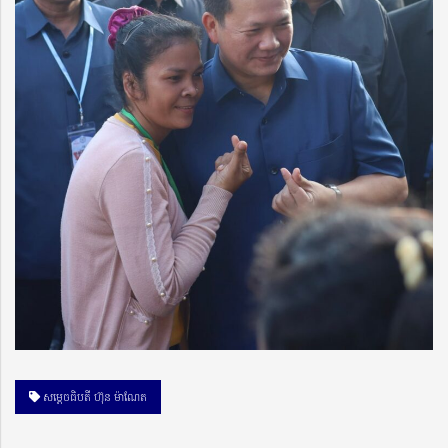
សម្ដេចធិបតី ហ៊ុន ម៉ាណែត