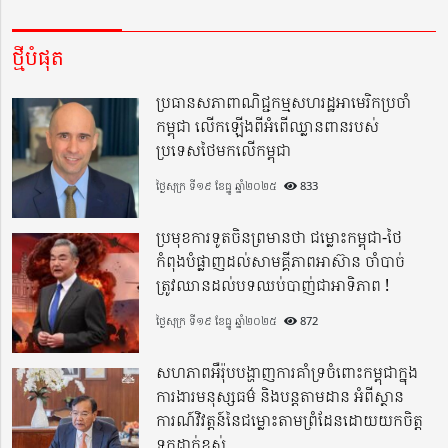
ថ្មីបំផុត
ប្រធានសភាពាណិជ្ជកម្មសហរដ្ឋអាមេរិកប្រចាំ
កម្ពុជា លើកឡើងពីអំពើឈ្លានពានរបស់
ប្រទេសថៃមកលើកម្ពុជា
ថ្ងៃសុក្រ ទី១៩ ខែធ្នូ ឆ្នាំ២០២៥
833
ប្រមុខការទូតចិនព្រមានថា ជម្លោះកម្ពុជា-ថៃ
កំពុងបំផ្លាញដល់សាមគ្គីភាពអាស៊ាន ចាំបាច់
ត្រូវឈានដល់បទឈប់បាញ់ជាអាទិភាព !
ថ្ងៃសុក្រ ទី១៩ ខែធ្នូ ឆ្នាំ២០២៥
872
សហភាពអឺរ៉ុបបង្ហាញការគាំទ្រចំពោះកម្ពុជាក្នុង
ការងារមនុស្សធម៌ និងបន្តតាមដាន អំពីស្ថាន
ការណ៍វិវត្តន៍នៃជម្លោះតាមព្រំដែនដោយយកចិត្ត
ទុកដាក់ខ្ពស់