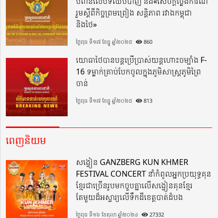
បំពានលើបទឈប់បាញ់ និង«សេចក្តីថ្លែងការណ៍
រួមស្តីពីកិច្ចព្រមព្រៀង សន្តិភាព រវាងកម្ពុជា
និងថៃ»
ថ្ងៃពុធ ទី១៧ ខែធ្នូ ឆ្នាំ២០២៥
860
យោធាថៃបានបន្តប្រើប្រាស់យន្តហោះចម្បាំង F-
16 ទម្លាក់គ្រាប់បែកចូលក្នុងភូមិសាស្ត្រភូមិព្រៃ
ចាន់
ថ្ងៃពុធ ទី១៧ ខែធ្នូ ឆ្នាំ២០២៥
813
ពេញនិយម
សង្វៀន GANZBERG KUN KHMER
FESTIVAL CONCERT នាំកំពូលអ្នកប្រយុទ្ធគុន
ខ្មែរជាច្រើនរូបមកចួបគ្នាលើសង្វៀនគុនខ្មែរ
តែមួយដ៏អស្ចារ្យលើទឹកដីខេត្តបាត់ដំបង
ថ្ងៃពុធ ទី១៦ ខែតុលា ឆ្នាំ២០២៤
27332