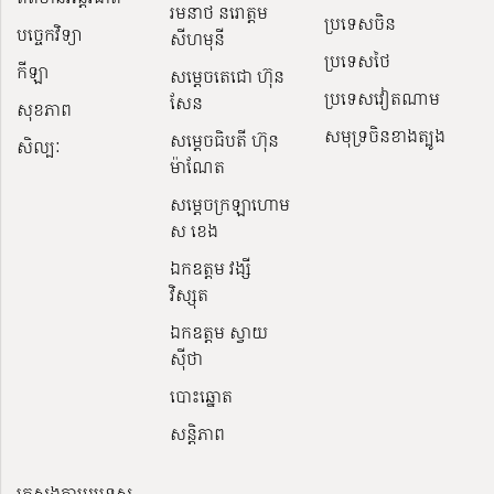
រមនាថ នរោត្តម
ប្រទេសចិន
បច្ចេកវិទ្យា
សីហមុនី
ប្រទេសថៃ
កីឡា
សម្តេចតេជោ ហ៊ុន
ប្រទេសវៀតណាម
សែន
សុខភាព
សមុទ្រចិនខាងត្បូង
សម្ដេចធិបតី ហ៊ុន
សិល្បៈ
ម៉ាណែត
សម្ដេចក្រឡាហោម
ស ខេង
ឯកឧត្តម វង្សី
វិស្សុត
ឯកឧត្តម ស្វាយ
ស៊ីថា
បោះឆ្នោត
សន្តិភាព
ក្រសួងការបរទេស