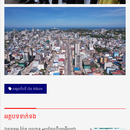
សម្ដេចធិបតី ហ៊ុន ម៉ាណែត
អត្ថបទទាក់ទង
ឯកឧត្តម ប៉ែន បូណា៖ «ប្រពៃណីបម្រើប្រជា