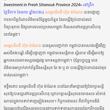
Investment in Preah Sihanouk Province 2024»
នៅព្រឹក
ថ្ងៃទី៣១ ខែមករា ឆ្នាំ២០២៤
សម្តេចធិបតី ហ៊ុន ម៉ាណែត
បានបង្ហាញ
ការខកចិត្តចំពោះព័ត៌មានបំភ្លៃមួយចំនួន ដែលធ្វើឱ្យប៉ះពាល់ដល់
កិត្យានុភាព និងរូបភាពរបស់ប្រទេសកម្ពុជា ពិសេសនៅខេត្តព្រះសីហនុ
នេះតែម្តង។
សម្តេចធិបតី ហ៊ុន ម៉ាណែត
បានគូសបញ្ជាក់ថា កម្ពុជាបានកសាងឡើងវិញ
អស់ជិត២០ឆ្នាំ ដើម្បីបង្ហាញថា កម្ពុជាមានសន្ដិភាព ស្ថិរភាព ដើម្បីអាចឱ្យ
អ្នកទេសចរមកទស្សនអង្គរវត្ត មកទស្សនាកម្ពុជា។ ប៉ុន្ដែបច្ចុប្បន្ន មាន
ព័ត៌មានអាក្រក់ពាក់ព័ន្ធនឹងសន្ដិសុខ តែ ២ ឬ ៣ បានធ្វើឱ្យប៉ះពាល់ដល់មុខ
មាត់របស់កម្ពុជា។
ទន្ទឹមនោះ សម្ដេចធិបតី ហ៊ុន ម៉ាណែត បានណែនាំអាជ្ញាធរឱ្យថែរក្សាសន្តិ
សុខឱ្យបានល្អនៅខេត្តព្រះសីហនុ ព្រោះកត្តាសន្តិសុខនេះមានសារៈសំខាន់
ណាស់ក្នុងការទាក់ទាញភ្ញៀវទេសចរ។ កិច្ចការងារនេះ គឺជាកិច្ចការដ៏ធំ
ដែលអាចឱ្យយើងសម្រេចបាននូវការទាក់ទាញសក្ដានុពលនៃការីកចម្រើន