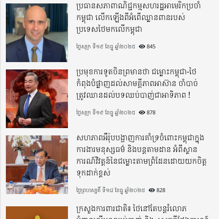
ប្រធានសភាពាណិជ្ជកម្មសហរដ្ឋអាមេរិកប្រចាំ
កម្ពុជា លើកឡើងពីអំពើឈ្លានពានរបស់
ប្រទេសថៃមកលើកម្ពុជា
ថ្ងៃសុក្រ ទី១៩ ខែធ្នូ ឆ្នាំ២០២៥
845
ប្រមុខការទូតចិនព្រមានថា ជម្លោះកម្ពុជា-ថៃ
កំពុងបំផ្លាញដល់សាមគ្គីភាពអាស៊ាន ចាំបាច់
ត្រូវឈានដល់បទឈប់បាញ់ជាអាទិភាព !
ថ្ងៃសុក្រ ទី១៩ ខែធ្នូ ឆ្នាំ២០២៥
878
សហភាពអឺរ៉ុបបង្ហាញការគាំទ្រចំពោះកម្ពុជាក្នុង
ការងារមនុស្សធម៌ និងបន្តតាមដាន អំពីស្ថាន
ការណ៍វិវត្តន៍នៃជម្លោះតាមព្រំដែនដោយយកចិត្ត
ទុកដាក់ខ្ពស់
ថ្ងៃព្រហស្បតិ៍ ទី១៨ ខែធ្នូ ឆ្នាំ២០២៥
828
ក្រសួងការពារជាតិ៖ ថៃនៅតែបន្តរំលោភ