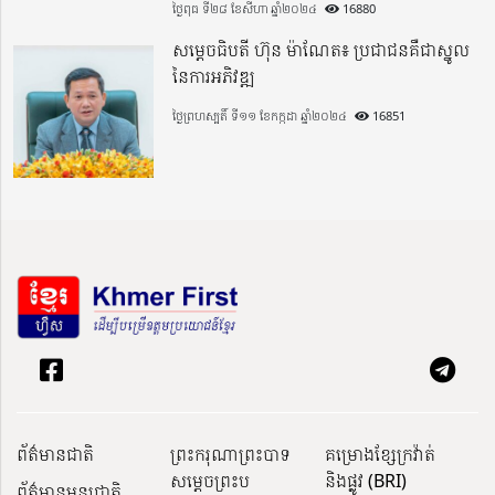
ថ្ងៃពុធ ទី២៨ ខែសីហា ឆ្នាំ២០២៤
16880
សម្តេចធិបតី ហ៊ុន ម៉ាណែត៖ ប្រជាជនគឺជាស្នូល
នៃការអភិវឌ្ឍ
ថ្ងៃព្រហស្បតិ៍ ទី១១ ខែកក្កដា ឆ្នាំ២០២៤
16851
ព័ត៌មានជាតិ
ព្រះករុណាព្រះបាទ
គម្រោងខ្សែក្រវ៉ាត់
សម្តេចព្រះប
និងផ្លូវ (BRI)
ព័ត៌មានអន្តរជាតិ