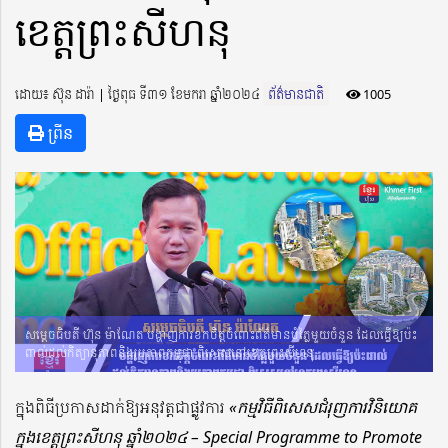
ខេត្តព្រះសីហនុ
ដោយ៖ ស៊ុន ដារ៉ា ​​ | ថ្ងៃពុធ ទី៣១ ខែមករា ឆ្នាំ២០២៤
ព័ត៌មានជាតិ
1005
ព្រីន
សម្តេចធិបតី ហ៊ុន ម៉ាណែត បង្ហាញការខកចិត្តចំពោះព័ត៌មានបំភ្លៃមួយចំនួន ដែលធ្វើឱ្យប៉ះ
ពាល់ដល់កិត្យានុភាពនិងរូបភាពកម្ពុជា ពិសេសនៅខេត្តព្រះសីហនុ
ក្នុងពិធីប្រកាសដាក់ឱ្យអនុវត្តជាផ្លូវការ
«កម្មវិធីពិសេសជំរុញការវិនិយោគ
ក្នុងខេត្តព្រះសីហនុ ឆ្នាំ២០២៤ – Special Programme to Promote