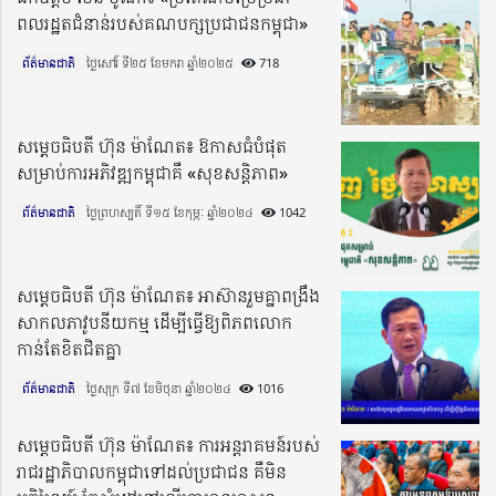
ពលរដ្ឋតជំនាន់របស់គណបក្សប្រជាជនកម្ពុជា»
ព័ត៌មានជាតិ
ថ្ងៃសៅរ៍ ទី២៥ ខែមករា ឆ្នាំ២០២៥​
718
សម្តេចធិបតី ហ៊ុន ម៉ាណែត៖ ឱកាសធំបំផុត
សម្រាប់ការអភិវឌ្ឍកម្ពុជាគឺ «សុខសន្តិភាព»
ព័ត៌មានជាតិ
ថ្ងៃព្រហស្បតិ៍ ទី១៥ ខែកុម្ភៈ ឆ្នាំ២០២៤​
1042
សម្តេចធិបតី ហ៊ុន ម៉ាណែត៖ អាស៊ានរួមគ្នាពង្រឹង
សាកលភាវូបនីយកម្ម ដើម្បីធ្វើឱ្យពិភពលោក
កាន់តែខិតជិតគ្នា
ព័ត៌មានជាតិ
ថ្ងៃសុក្រ ទី៧ ខែមិថុនា ឆ្នាំ២០២៤​
1016
សម្តេចធិបតី ហ៊ុន ម៉ាណែត៖ ការអន្តរាគមន៍របស់
រាជរដ្ឋាភិបាលកម្ពុជាទៅដល់ប្រជាជន គឺមិន