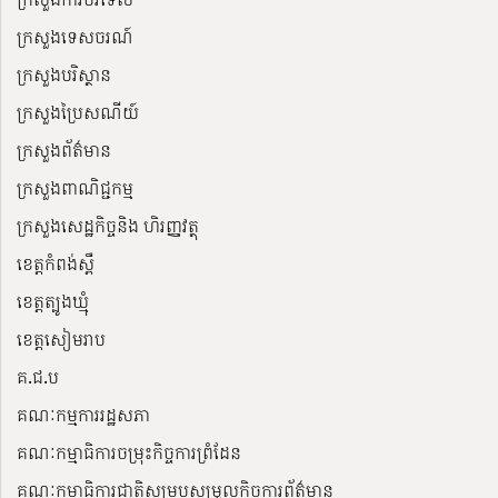
ក្រសួងទេសចរណ៍
ក្រសួងបរិស្ថាន
ក្រសួងប្រៃសណីយ៍
ក្រសួងព័ត៌មាន
ក្រសួងពាណិជ្ជកម្ម
ក្រសួងសេដ្ឋកិច្ចនិង ហិរញ្ញវត្ថុ
ខេត្តកំពង់ស្ពឺ
ខេត្តត្បូងឃ្មុំ
ខេត្តសៀមរាប
គ.ជ.ប
គណៈកម្មការរដ្ឋសភា
គណៈកម្មាធិការចម្រុះកិច្ចការព្រំដែន
គណៈកម្មាធិការជាតិសម្របសម្រួលកិច្ចការព័ត៌មាន