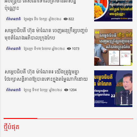
អចិន្ត្រៃយ៍ តែសំដៅទៅលើគ្រាមានអាសន្ន
ប៉ុណ្ណោះ
ព័ត៌មានជាតិ
ថ្ងៃអង្គារ ទី៦ ខែកុម្ភៈ ឆ្នាំ២០២៤​
822
សម្តេចធិបតី ហ៊ុន ម៉ាណែត ចេញអនុក្រឹត្សបញ្ចប់
មុខតំណែងអភិបាលក្រុងកែប
ព័ត៌មានជាតិ
ថ្ងៃសុក្រ ទី១២ ខែមករា ឆ្នាំ២០២៤​
1073
សម្តេចធិបតី ហ៊ុន ម៉ាណែត៖ យើងត្រូវរួមគ្នា
ថែរក្សាសន្តិភាពឱ្យបានទោះក្នុងតម្លៃណាក៏ដោយ
ព័ត៌មានជាតិ
ថ្ងៃចន្ទ ទី១៩ ខែកុម្ភៈ ឆ្នាំ២០២៤​
1204
ថ្មីបំផុត