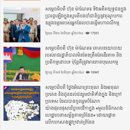
សម្តេចធិបតី ហ៊ុន ម៉ាណែត៖ ទិវាអតីតយុទ្ធជនក្នុង
ប្រារព្ធឡើងក្នុងស្មារតីចងចាំជានិច្ចនូវគុណូបការៈ
ឧត្តុងឧត្តមរបស់អ្នកដែលបានធ្វើមហាពលីកម្ម
ថ្ងៃពុធ ទី២៦ ខែមិថុនា ឆ្នាំ២០២៤
17931
សម្តេចធិបតី ហ៊ុន ម៉ាណែត៖ គោលនយោបាយ
របស់រាជរដ្ឋាភិបាលមិនមែនត្រឹមតែដើរតាម និង
ប្រតិកម្មនោះទេ ប៉ុន្តែគឺត្រូវមានភាពបុរេសកម្ម
ថ្ងៃចន្ទ ទី១៧ ខែមិថុនា ឆ្នាំ២០២៤
16941
សម្តេចធិបតី ថ្លែងអំណរព្រះគុណ និងអរគុណ
ប្រគេន និងជូនដល់ជនរួមជាតិទាំងក្នុង​ និងក្រៅ
ប្រទេស​ ដែលបានចូលរួមចំណែក
យ៉ាងផុលផុសបរិច្ចាគថវិកាក្នុង «មូលនិធិកសាង
ហេដ្ឋារចនាសម្ព័ន្ធតាមព្រំដែន» ដោយផ្ដោត
លើការកសាងផ្លូវក្រវាត់ព្រំដែន