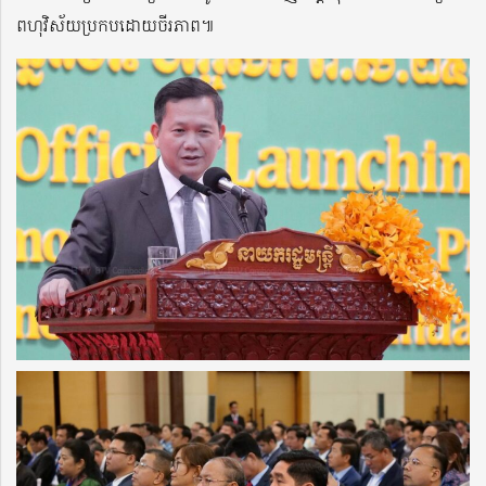
ពហុវិស័យប្រកបដោយចីរភាព៕