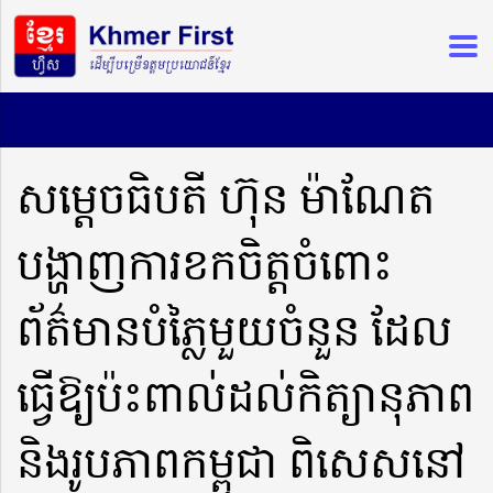
សម្តេចធិបតី ហ៊ុន ម៉ាណែត
បង្ហាញការខកចិត្តចំពោះ
ព័ត៌មានបំភ្លៃមួយចំនួន ដែល
ធ្វើឱ្យប៉ះពាល់ដល់កិត្យានុភាព
និងរូបភាពកម្ពុជា ពិសេសនៅ